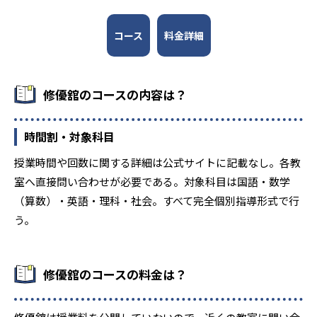
生徒それぞれに合ったカリキュラムを作成して志望校合格
高校の合格実績
を目指す。
コース
料金詳細
2
1
北野高校
天王寺高校
3
10
茨木高校
豊中高校
修優舘のコースの内容は？
7
4
市立西宮高校
西宮東高校
時間割・対象科目
9
3
伊丹北高校
尼崎稲園高校
授業時間や回数に関する詳細は公式サイトに記載なし。各教
室へ直接問い合わせが必要である。対象科目は国語・数学
大学の合格実績
（算数）・英語・理科・社会。すべて完全個別指導形式で行
う。
1
3
京都大学
神戸大学
9
12
同志社大学
関西学院大学
修優舘のコースの料金は？
2
5
大阪大学
大阪公立大学