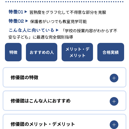
特徴
01
習熟度をグラフ化して不得意な部分を克服
特徴
02
保護者がいつでも教室見学可能
こんな人に向いている
「学校の授業内容がわからず不
安な子ども」に最適な完全個別指導
メリット・デ
特徴
おすすめの人
合格実績
メリット
修優舘の特徴
1
完全オーダーメイドカリキュラム
修優舘はこんな人におすすめ
修優舘では「子供が主役」を掲げ、生徒一人ひとりに合わ
せた指導方針を確立。学力や習熟度をグラフ化し、弱点項
小学生
目のみを徹底補強することで無駄のない学習を提供するプ
ロ教師集団の個別指導である。自ら考え行動する力を育成
基礎の定着を徹底したい子ども
修優舘のメリット・デメリット
し、志望校合格への着実なステップアップを実現する。