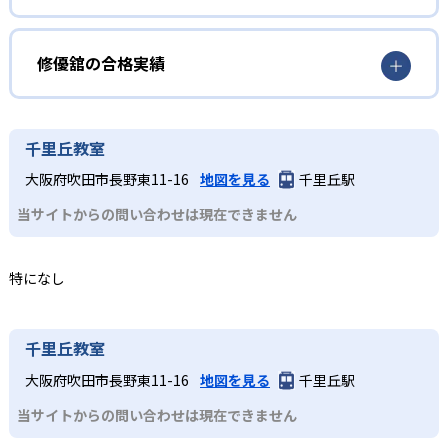
小等部では低学年・高学年ともに、「理解できないとこ
どんなメリットがある?
2
「教材を使わない塾」
ろ」を徹底的に反復学習を行い、段階的に学力を伸ばす深
化型授業を展開。国語は漢字・語句・文章読解をバランス
修優舘の最大の強みはプロ講師による完全個別指導で、生
修優舘の合格実績
修優舘は「教材を使わない塾」を掲げ、独自の「新・能力
よく指導、算数は計算力や文章題演習を反復学習して高学
徒ごとの学習プランを最適化できる点である。反復学習を
開発プログラム」により、苦手を克服しながらステップア
年の内容にも対応可能な力を育む。
重視する独自プログラムにより、基礎から応用まで確実に
修優舘の合格実績は？
ップを目指す。基礎事項の定着から応用力養成、家庭学習
定着させ、家庭学習の習慣化もサポート。また、保護者が
中学生
修優舘は合格実績を公式サイトで公開している。合格実績
の習慣化まで一貫してサポートする。
千里丘教室
いつでも授業を見学できる透明性の高い運営で安心感があ
は以下の通りである。
苦手克服と受験対策をしたい子ども
る。
3
保護者に全教室の見学を解放
大阪府吹田市長野東11-16
地図を見る
千里丘駅
中学校の合格実績
どんなデメリットがある?
中等部1・2年は基礎力の向上に力を入れ、科目への苦手意
当サイトからの問い合わせは現在できません
修優舘では教室見学がいつでも自由に実施可能だ。保護者
識を持たせないことを目指す。英語では基礎単語・文法、
「教材を使わない塾」を掲げており、市販テキストに慣れ
が直接授業の様子を確認できることで、安心して子どもを
1
1
数学では算数的概念への切り替えについて重点的に指導を
洛南中学校
六甲学院中学校
た子どもや家庭での予習用教材を別途用意したい場合は、
通塾させられる環境を整備している。
行う。3年生は自学自習を徹底。志望校合格へ向けて綿密な
特になし
各家庭で準備が必要になる可能性がある。また、授業料や
計画を作成するとともに、9月以降は毎日通塾して受験に備
2
大教大附属池田中学校
回数などの料金情報が公式サイトに明示されておらず、入
える。
塾前に詳細を問い合わせて確認する必要がある。
2
大阪星光学院中学校
高校生
千里丘教室
高校の授業内容の理解を深めたい子ども
大阪府吹田市長野東11-16
地図を見る
千里丘駅
3
5
高槻中学校
清風中学校
高等部では高校の学習内容をサポートしつつ、基礎を徹底
当サイトからの問い合わせは現在できません
的に固める。受験に向けては、綿密な打ち合わせのもと、