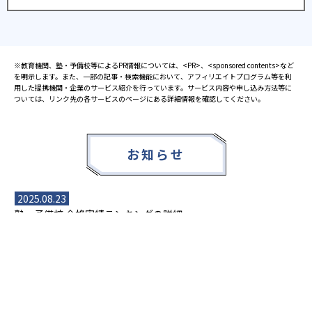
※教育機関、塾・予備校等によるPR情報については、<PR>、<sponsored contents>など
を明示します。また、一部の記事・検索機能において、アフィリエイトプログラム等を利
用した提携機関・企業のサービス紹介を行っています。サービス内容や申し込み方法等に
ついては、リンク先の各サービスのページにある詳細情報を確認してください。
お知らせ
2025.08.23
塾・予備校 合格実績ランキングの詳細
2024.10.31
アンケート調査について
2023.03.23
ダイヤモンド教育ラボのオープンについて