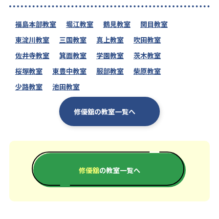
福島本部教室
堀江教室
鶴見教室
関目教室
東淀川教室
三国教室
真上教室
吹田教室
佐井寺教室
箕面教室
学園教室
茨木教室
桜塚教室
東豊中教室
服部教室
柴原教室
少路教室
池田教室
修優舘の教室一覧へ
修優舘
の教室一覧へ