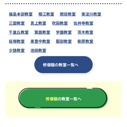
福島本部教室
堀江教室
関目教室
東淀川教室
三国教室
真上教室
吹田教室
佐井寺教室
千里丘教室
箕面教室
学園教室
茨木教室
桜塚教室
東豊中教室
服部教室
柴原教室
少路教室
池田教室
修優舘の教室一覧へ
修優舘
の教室一覧へ