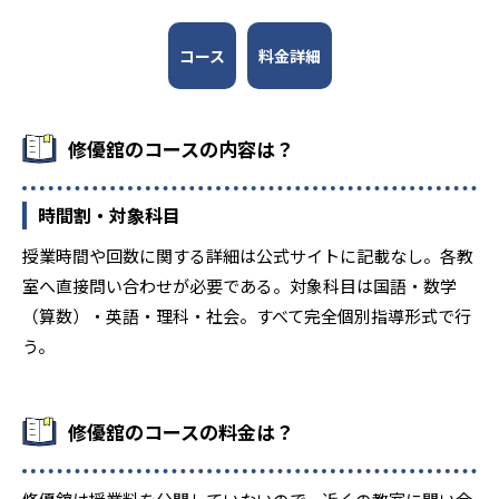
生徒それぞれに合ったカリキュラムを作成して志望校合格
高校の合格実績
を目指す。
コース
料金詳細
2
1
北野高校
天王寺高校
3
10
茨木高校
豊中高校
修優舘のコースの内容は？
7
4
市立西宮高校
西宮東高校
時間割・対象科目
9
3
伊丹北高校
尼崎稲園高校
授業時間や回数に関する詳細は公式サイトに記載なし。各教
室へ直接問い合わせが必要である。対象科目は国語・数学
大学の合格実績
（算数）・英語・理科・社会。すべて完全個別指導形式で行
う。
1
3
京都大学
神戸大学
9
12
同志社大学
関西学院大学
修優舘のコースの料金は？
2
5
大阪大学
大阪公立大学