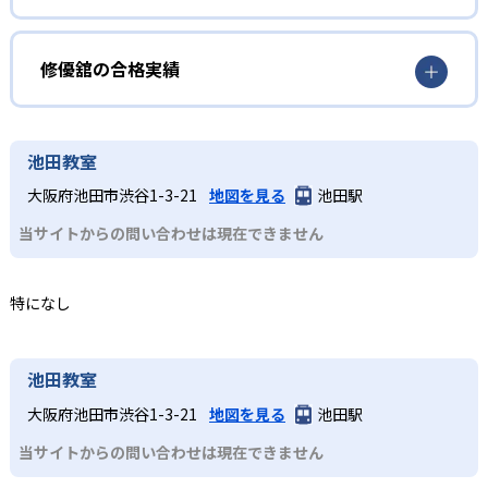
小等部では低学年・高学年ともに、「理解できないとこ
どんなメリットがある?
2
「教材を使わない塾」
ろ」を徹底的に反復学習を行い、段階的に学力を伸ばす深
化型授業を展開。国語は漢字・語句・文章読解をバランス
修優舘の最大の強みはプロ講師による完全個別指導で、生
修優舘の合格実績
修優舘は「教材を使わない塾」を掲げ、独自の「新・能力
よく指導、算数は計算力や文章題演習を反復学習して高学
徒ごとの学習プランを最適化できる点である。反復学習を
開発プログラム」により、苦手を克服しながらステップア
年の内容にも対応可能な力を育む。
重視する独自プログラムにより、基礎から応用まで確実に
修優舘の合格実績は？
ップを目指す。基礎事項の定着から応用力養成、家庭学習
定着させ、家庭学習の習慣化もサポート。また、保護者が
中学生
修優舘は合格実績を公式サイトで公開している。合格実績
の習慣化まで一貫してサポートする。
池田教室
いつでも授業を見学できる透明性の高い運営で安心感があ
は以下の通りである。
苦手克服と受験対策をしたい子ども
る。
3
保護者に全教室の見学を解放
大阪府池田市渋谷1-3-21
地図を見る
池田駅
中学校の合格実績
どんなデメリットがある?
中等部1・2年は基礎力の向上に力を入れ、科目への苦手意
当サイトからの問い合わせは現在できません
修優舘では教室見学がいつでも自由に実施可能だ。保護者
識を持たせないことを目指す。英語では基礎単語・文法、
「教材を使わない塾」を掲げており、市販テキストに慣れ
が直接授業の様子を確認できることで、安心して子どもを
1
1
数学では算数的概念への切り替えについて重点的に指導を
洛南中学校
六甲学院中学校
た子どもや家庭での予習用教材を別途用意したい場合は、
通塾させられる環境を整備している。
行う。3年生は自学自習を徹底。志望校合格へ向けて綿密な
特になし
各家庭で準備が必要になる可能性がある。また、授業料や
計画を作成するとともに、9月以降は毎日通塾して受験に備
2
大教大附属池田中学校
回数などの料金情報が公式サイトに明示されておらず、入
える。
塾前に詳細を問い合わせて確認する必要がある。
2
大阪星光学院中学校
高校生
池田教室
高校の授業内容の理解を深めたい子ども
大阪府池田市渋谷1-3-21
地図を見る
池田駅
3
5
高槻中学校
清風中学校
高等部では高校の学習内容をサポートしつつ、基礎を徹底
当サイトからの問い合わせは現在できません
的に固める。受験に向けては、綿密な打ち合わせのもと、