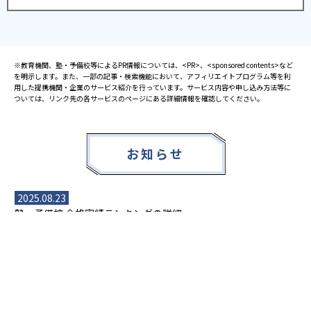
※教育機関、塾・予備校等によるPR情報については、<PR>、<sponsored contents>など
を明示します。また、一部の記事・検索機能において、アフィリエイトプログラム等を利
用した提携機関・企業のサービス紹介を行っています。サービス内容や申し込み方法等に
ついては、リンク先の各サービスのページにある詳細情報を確認してください。
お知らせ
2025.08.23
塾・予備校 合格実績ランキングの詳細
2024.10.31
アンケート調査について
2023.03.23
ダイヤモンド教育ラボのオープンについて