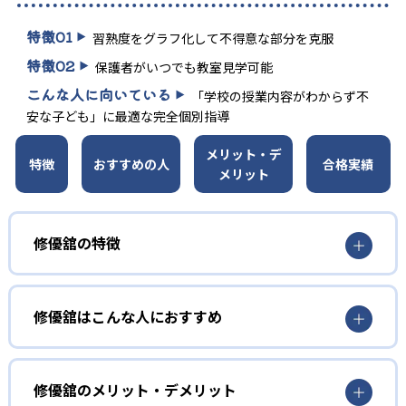
特徴
01
習熟度をグラフ化して不得意な部分を克服
特徴
02
保護者がいつでも教室見学可能
こんな人に向いている
「学校の授業内容がわからず不
安な子ども」に最適な完全個別指導
メリット・デ
特徴
おすすめの人
合格実績
メリット
修優舘の特徴
1
完全オーダーメイドカリキュラム
修優舘はこんな人におすすめ
修優舘では「子供が主役」を掲げ、生徒一人ひとりに合わ
せた指導方針を確立。学力や習熟度をグラフ化し、弱点項
小学生
目のみを徹底補強することで無駄のない学習を提供するプ
ロ教師集団の個別指導である。自ら考え行動する力を育成
基礎の定着を徹底したい子ども
修優舘のメリット・デメリット
し、志望校合格への着実なステップアップを実現する。