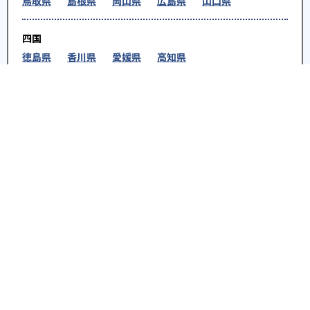
鳥取県
島根県
岡山県
広島県
山口県
四国
徳島県
香川県
愛媛県
高知県
九州・沖縄
福岡県
佐賀県
長崎県
熊本県
大分県
宮崎
県
鹿児島県
沖縄県
※教育機関、塾・予備校等によるPR情報については、<PR>、<sponsored contents>など
を明示します。また、一部の記事・検索機能において、アフィリエイトプログラム等を利
用した提携機関・企業のサービス紹介を行っています。サービス内容や申し込み方法等に
ついては、リンク先の各サービスのページにある詳細情報を確認してください。
お知らせ