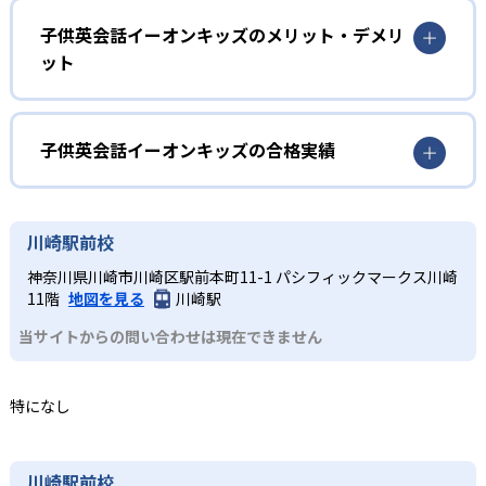
定。子どもの興味や理解度にマッチした教材と指導で学び
を進められる。
英語の発音やリズム感をみにつけたい児童
子供英会話イーオンキッズのメリット・デメリ
ット
2
4技能の習得
遊びや歌を通して英語を自然にインプットし、子どもの発
達段階に合わせたアプローチで無理なく英語への興味を育
どんなメリットがある?
「聞く・話す・読む・書く」の4技能をバランス良く習得す
む。
る。レッスンは英語のみで進行し、発音やイントネーショ
年齢・学年ごとに細分化されたクラス編成で、子どもの発
子供英会話イーオンキッズの合格実績
小学生
ンが自然と身につく。英検®など資格試験対策にも強い英語
達段階に応じた教材と指導法を提供。ネイティブ教師によ
力を育む。
資格試験対策を進めたい人
る英会話レッスンに加え、日本人教師が文法や試験対策を
子供英会話イーオンキッズの合格実績は？
サポートし、英検®など資格試験にも強い4技能をバランス
英語の4技能をバランス良く伸ばしつつ、資格試験対策も行
子供英会話イーオンキッズは合格実績を公式サイトで公開
川崎駅前校
よく習得できる。
いたい場合におすすめ。グループレッスンでコミュニケー
していない。
ション力を高めると同時に、読み書きや文法への理解もし
神奈川県川崎市川崎区駅前本町11-1 パシフィックマークス川崎
どんなデメリットがある?
っかりサポート。
11階
地図を見る
川崎駅
グループレッスンが主体のため、子ども一人ひとりの進度
中学生
当サイトからの問い合わせは現在できません
や理解度に合わせた個別指導を希望する場合は、プライベ
ートレッスン（別料金）が必要となる。また、通学型のス
高校受験に備えたい人
クールであるため、送迎やスケジュール調整の手間が発生
特になし
高校受験に向けた英語学力を強化したい場合に最適。ネイ
しやすい。
ティブと日本人教師が協力し、英会話の実践力と文法・読
解力を並行して鍛える。
川崎駅前校