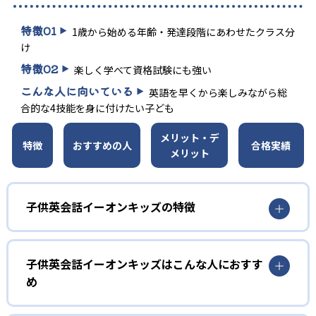
特徴
01
1歳から始める年齢・発達段階にあわせたクラス分
け
特徴
02
楽しく学べて資格試験にも強い
こんな人に向いている
英語を早くから楽しみながら総
合的な4技能を身に付けたい子ども
メリット・デ
特徴
おすすめの人
合格実績
メリット
子供英会話イーオンキッズの特徴
1
年齢別きめ細かなクラス分け
子供英会話イーオンキッズはこんな人におすす
幼児・未就学児から中学生まで、発達段階に合わせて「1・
め
2歳」「3歳」「4・5歳」「6歳」「小学1～2年」「小学3～
4年」「小学5～6年」「中学1～3年」と細かくクラスを設
幼児