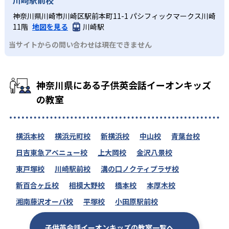
神奈川県川崎市川崎区駅前本町11-1 パシフィックマークス川崎
11階
地図を見る
川崎駅
当サイトからの問い合わせは現在できません
神奈川県にある子供英会話イーオンキッズ
の教室
横浜本校
横浜元町校
新横浜校
中山校
青葉台校
日吉東急アベニュー校
上大岡校
金沢八景校
東戸塚校
川崎駅前校
溝の口ノクティプラザ校
新百合ヶ丘校
相模大野校
橋本校
本厚木校
湘南藤沢オーパ校
平塚校
小田原駅前校
子供英会話イーオンキッズの教室一覧へ