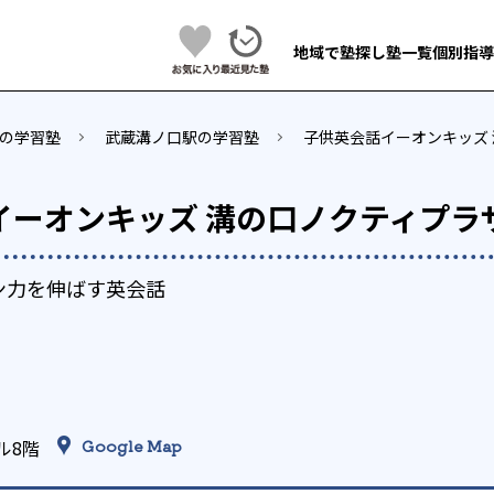
地域で塾探し
塾一覧
個別指導
の学習塾
武蔵溝ノ口駅の学習塾
子供英会話イーオンキッズ
イーオンキッズ 溝の口ノクティプラ
ン力を伸ばす英会話
ル8階
Google Map