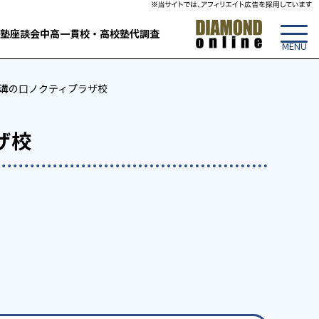
塾
座談会
中高一貫校・高校
塾代調査
 溝の口ノクティプラザ校
ザ校