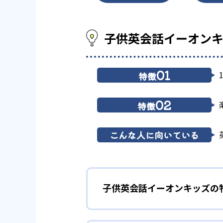
子供英会話イーオン
01
特徴
02
特徴
こんな人に向いている
子供英会話イーオンキッズの
1
年齢別きめ細