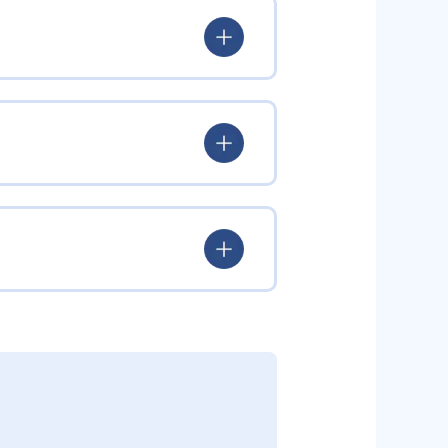
学1～2年」「小学3～4年」「小
指導で学びを進められる。
く英語への興味を育む。
発音やイントネーションが自然と
ネイティブ教師による英会話レッ
ッスンでコミュニケーション力を高
バランスよく習得できる。
る場合は、プライベートレッスン
の実践力と文法・読解力を並行し
が発生しやすい。