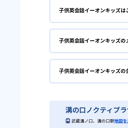
子供英会話イーオンキッズは
幼児・未就学児から中学生まで、発
学5～6年」「中学1～3年」と
英語の発音やリズ
幼児
2
4技能の習得
子供英会話イーオンキッズの
遊びや歌を通して英語を自然にイ
「聞く・話す・読む・書く」の4
どんなメリットがある?
資格試験対策を
小学生
身につく。英検®など資格試験対
子供英会話イーオンキッズの
年齢・学年ごとに細分化されたク
英語の4技能をバランス良く伸ば
スンに加え、日本人教師が文法や
めると同時に、読み書きや文法へ
子供英会話イーオンキッズ
どんなデメリットがある?
高校受験に備え
中学生
子供英会話イーオンキッズは合格
溝の口ノクティプラ
グループレッスンが主体のため、
高校受験に向けた英語学力を強化
（別料金）が必要となる。また、
て鍛える。
武蔵溝ノ口、溝の口駅
地図を