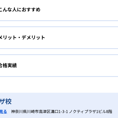
こんな人におすすめ
達段階に合わせて「1・2歳」「3歳」「4・5歳」「6歳」「小
細かくクラスを設定。子どもの興味や理解度にマッチした教材と
ム感をみにつけたい児童
メリット・デメリット
ンプットし、子どもの発達段階に合わせたアプローチで無理な
技能をバランス良く習得する。レッスンは英語のみで進行し、
進めたい人
策にも強い英語力を育む。
合格実績
ラス編成で、子どもの発達段階に応じた教材と指導法を提供。
しつつ、資格試験対策も行いたい場合におすすめ。グループレ
試験対策をサポートし、英検®など資格試験にも強い4技能を
の理解もしっかりサポート。
の合格実績は？
たい人
実績を公式サイトで公開していない。
ザ校
子ども一人ひとりの進度や理解度に合わせた個別指導を希望す
したい場合に最適。ネイティブと日本人教師が協力し、英会話
通学型のスクールであるため、送迎やスケジュール調整の手間
見る
神奈川県川崎市高津区溝口1-3-1 ノクティプラザ1ビル8階