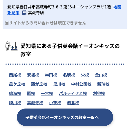
愛知県春日井市高蔵寺町3-6-3 第35オーシャンプラザ1階
地図
を見る
高蔵寺駅
当サイトからの問い合わせは現在できません
愛知県にある子供英会話イーオンキッズの
教室
西尾校
安城校
半田校
名駅校
栄校
金山校
星ケ丘校
藤が丘校
黒川校
中村公園校
新瑞校
鳴海校
原校
一宮校
パルティせと校
刈谷校
勝川校
高蔵寺校
小牧校
岩倉校
子供英会話イーオンキッズの教室一覧へ