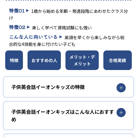
特徴
01
1歳から始める年齢・発達段階にあわせたクラス分
け
特徴
02
楽しく学べて資格試験にも強い
こんな人に向いている
英語を早くから楽しみながら総
合的な4技能を身に付けたい子ども
メリット・デ
特徴
おすすめの人
合格実績
メリット
子供英会話イーオンキッズの特徴
1
年齢別きめ細かなクラス分け
子供英会話イーオンキッズはこんな人におすす
幼児・未就学児から中学生まで、発達段階に合わせて「1・
め
2歳」「3歳」「4・5歳」「6歳」「小学1～2年」「小学3～
4年」「小学5～6年」「中学1～3年」と細かくクラスを設
幼児
定。子どもの興味や理解度にマッチした教材と指導で学び