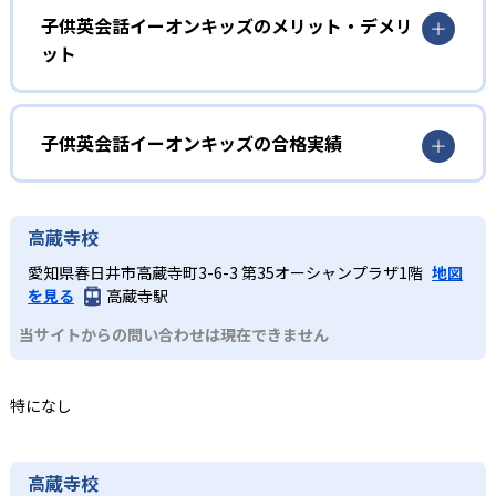
を進められる。
英語の発音やリズム感をみにつけたい児童
子供英会話イーオンキッズのメリット・デメリ
ット
2
4技能の習得
遊びや歌を通して英語を自然にインプットし、子どもの発
達段階に合わせたアプローチで無理なく英語への興味を育
どんなメリットがある?
「聞く・話す・読む・書く」の4技能をバランス良く習得す
む。
る。レッスンは英語のみで進行し、発音やイントネーショ
年齢・学年ごとに細分化されたクラス編成で、子どもの発
子供英会話イーオンキッズの合格実績
小学生
ンが自然と身につく。英検®など資格試験対策にも強い英語
達段階に応じた教材と指導法を提供。ネイティブ教師によ
力を育む。
資格試験対策を進めたい人
る英会話レッスンに加え、日本人教師が文法や試験対策を
子供英会話イーオンキッズの合格実績は？
サポートし、英検®など資格試験にも強い4技能をバランス
英語の4技能をバランス良く伸ばしつつ、資格試験対策も行
子供英会話イーオンキッズは合格実績を公式サイトで公開
高蔵寺校
よく習得できる。
いたい場合におすすめ。グループレッスンでコミュニケー
していない。
ション力を高めると同時に、読み書きや文法への理解もし
愛知県春日井市高蔵寺町3-6-3 第35オーシャンプラザ1階
地図
どんなデメリットがある?
っかりサポート。
を見る
高蔵寺駅
グループレッスンが主体のため、子ども一人ひとりの進度
中学生
当サイトからの問い合わせは現在できません
や理解度に合わせた個別指導を希望する場合は、プライベ
ートレッスン（別料金）が必要となる。また、通学型のス
高校受験に備えたい人
クールであるため、送迎やスケジュール調整の手間が発生
特になし
高校受験に向けた英語学力を強化したい場合に最適。ネイ
しやすい。
ティブと日本人教師が協力し、英会話の実践力と文法・読
解力を並行して鍛える。
高蔵寺校