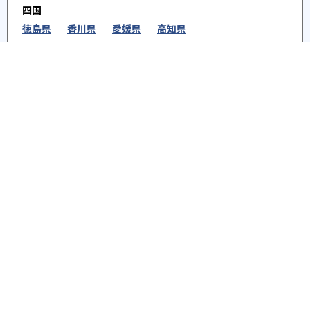
四国
徳島県
香川県
愛媛県
高知県
九州・沖縄
福岡県
佐賀県
長崎県
熊本県
大分県
宮崎
県
鹿児島県
沖縄県
※教育機関、塾・予備校等によるPR情報については、<PR>、<sponsored contents>など
を明示します。また、一部の記事・検索機能において、アフィリエイトプログラム等を利
用した提携機関・企業のサービス紹介を行っています。サービス内容や申し込み方法等に
ついては、リンク先の各サービスのページにある詳細情報を確認してください。
お知らせ