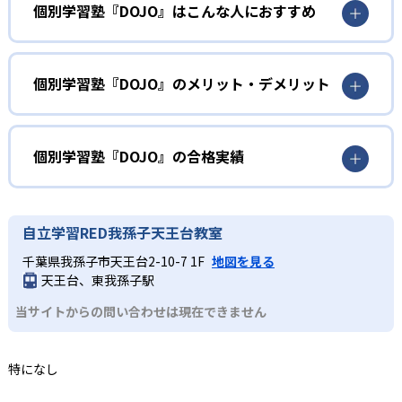
個別学習塾『DOJO』はこんな人におすすめ
AIを搭載したタブレットが、事前の学習診断テストで「ど
こでつまずいているのか」を把握。苦手な単元を自動で判
小学生
定して重点的に出題するため、無駄なく着実に基礎力を固
められる。算数の計算、国語の漢字・語彙、英語の英単語
英算国の基礎固めをしたい人
個別学習塾『DOJO』のメリット・デメリット
といった3科目の基礎を固めることが可能だ。
算数の計算や国語の漢字・語彙、英語の英単語学習によっ
どんなメリットがある?
2
専任講師のサポート
て基礎を固める。AIタブレットで「わからない」を早期に
発見し、少しずつ自信をつけながら進めることが可能だ。
AIタブレットによる自動出題・採点で、基礎の「わからな
個別学習塾『DOJO』の合格実績
教室では専任講師が一人ひとりの学習状況をモニタリング
い」を即座に検出して重点学習できるため、無駄のない効
中学生
し、画面上の学習結果を踏まえてリアルタイムでアドバイ
率学習が可能である。また、専任講師が個別にフォローす
個別学習塾『DOJO』の合格実績は？
スや解説を実施。自己学習に慣れていない児童でも、適切
苦手を克服したい人
ることで自学力が未熟な児童でも集中力を維持しやすい。
個別学習塾『DOJO』は合格実績を公式サイトで公開してい
なタイミングで声かけや解説が受けられるため、集中力を
自立学習RED我孫子天王台教室
どんなデメリットがある?
苦手単元の克服が急務となる人に向いている。AIが自動で
ない。
維持しながら学習を進められる。
千葉県我孫子市天王台2-10-7 1F
地図を見る
苦手分野を洗い出して繰り返し学習できるほか、教室での
対応科目は算数・国語・英語の基礎3科目に限られるため、
3
リーズナブルな授業料
天王台、東我孫子駅
講師フォローにより「なぜ解けないか」を納得するまで解
理科・社会や高度な応用学習には別途対策が必要である。
説する。
当サイトからの問い合わせは現在できません
また、自宅でのタブレット学習には一定の自律性が求めら
タブレットによる自動採点・問題出題を活用することで、
れ、最初は講師による声かけや保護者のサポートが欠かせ
個別指導ながら集団塾や他の個別指導塾と比べても安価な
ない。教室ごとの時間割・料金は異なるため、詳細は各教
月謝を実現。
特になし
室への問い合わせが必須である。