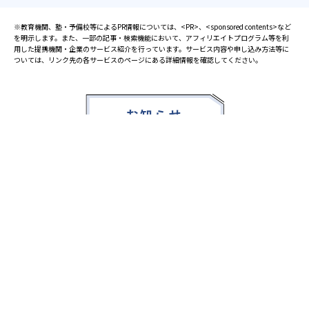
※教育機関、塾・予備校等によるPR情報については、<PR>、<sponsored contents>など
を明示します。また、一部の記事・検索機能において、アフィリエイトプログラム等を利
用した提携機関・企業のサービス紹介を行っています。サービス内容や申し込み方法等に
ついては、リンク先の各サービスのページにある詳細情報を確認してください。
お知らせ
2025.08.23
塾・予備校 合格実績ランキングの詳細
2024.10.31
アンケート調査について
2023.03.23
ダイヤモンド教育ラボのオープンについて
都道府県別一覧