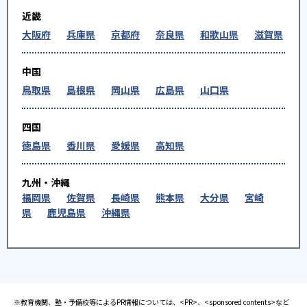
近畿
大阪府
兵庫県
京都府
奈良県
和歌山県
滋賀県
中国
鳥取県
島根県
岡山県
広島県
山口県
四国
徳島県
香川県
愛媛県
高知県
九州・沖縄
福岡県
佐賀県
長崎県
熊本県
大分県
宮崎
県
鹿児島県
沖縄県
※教育機関、塾・予備校等によるPR情報については、<PR>、<sponsored contents>など