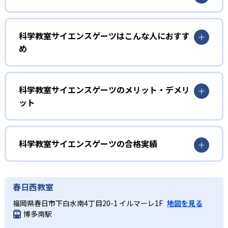
1
STEAM教育による横断的学び
科学教室サイエンスゲーツはこんな人におすす
サイエンスゲーツでは「科学、技術、工学、教養・創造
め
性、数学」を統合したSTEAM教育の考え方を採用。理数系
の知識をベースに、教科の枠を超えた横断的な学習を実践
初級
することで、応用力や問題解決力を育成する学習設計にな
っている。
驚き、楽しみながら科学の基礎を学びたい子ども
科学教室サイエンスゲーツのメリット・デメリ
ット
2
実験主体の探究型授業
初級コースは5歳から小学校3年生からの入学となる。キャ
ラクターを用いた独自の映像教材で科学への興味を誘うと
どんなメリットがある?
授業は講義形式ではなく、身近な科学現象をテーマにした
ころからスタートし、仮説→実験→結果→考察→振り返り
実験で構成される。子ども自らが仮説を立て、実験で検証
のステップで進める。結果のまとめはわかりやすい選択式
サイエンスゲーツのメリットは、実験を通じて主体的に学
科学教室サイエンスゲーツの合格実績
し、その結果を考察するサイクルを繰り返すことで、論理
の問題となっている。
ぶことで探究心や論理的思考力、集中力を自然に養える点
的思考力や探究心、集中力を高めていく。
にある。STEAM教育に基づく横断的カリキュラムにより、
科学教室サイエンスゲーツの合格実績は？
中級
3
樋口雅一先生監修カリキュラム
知識同士の連携や応用力が高まり、将来的な問題解決力の
科学教室サイエンスゲーツは合格実績を公式サイトで公開
実験の結果から考察する力を高めたい子ども
春日西教室
基盤づくりにもつながる。京都大学の研究者の監修で、学
していない。
術的な深さと質の高い学びを提供し、子どもの科学への興
教材・実験テーマは京都大学iCeMS特定助教の樋口雅一先
中級コースは初級コースの受講を終了した人を対象とした
福岡県春日市下白水南4丁目20-1 イルマーレ1F
地図を見る
味を深めていく。
生が監修。研究者ならではの視点で最新技術や発展的な内
コース。進め方は初級コースと基本的に同じで、仮設、実
博多南駅
容を反映し、学術的な深さと楽しさを両立させている。
験、考察のステップで実験を進めていく。結果のまとめは
どんなデメリットがある?