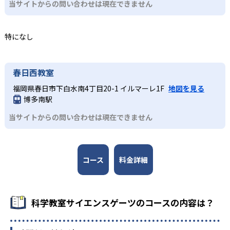
当サイトからの問い合わせは現在できません
選択式の問題だけでなく、穴埋め式の問題にも取り組んで
実験を中心としているため、実験に必要な白衣や安全メガ
理解を深める。
ネなどの初期セットの購入が必要となる。また、授業料と
上級
特になし
は別に、実験の材料費（テキスト代含む）も必要であり、
費用がかかってしまうのはデメリットだ。また、都市部中
仮説を立てる力を高めたい子ども
心に展開されており、通学できる範囲に教室がないケース
上級コースは中級コースの受講を終了した人を対象とした
春日西教室
もある点には注意が必要だ。
コース。進め方は初級・中級コースと基本的に同じだが、
福岡県春日市下白水南4丁目20-1 イルマーレ1F
地図を見る
結果のまとめには記述式も取り入れられ、内容をまとめて
博多南駅
表現する能力も養う。最新の技術にも触れつつ、仮説を立
てる力を伸ばしていく。
当サイトからの問い合わせは現在できません
コース
料金詳細
科学教室サイエンスゲーツのコースの内容は？