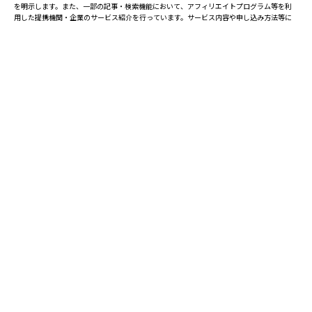
を明示します。また、一部の記事・検索機能において、アフィリエイトプログラム等を利
用した提携機関・企業のサービス紹介を行っています。サービス内容や申し込み方法等に
ついては、リンク先の各サービスのページにある詳細情報を確認してください。
お知らせ
2025.08.23
塾・予備校 合格実績ランキングの詳細
2024.10.31
アンケート調査について
2023.03.23
ダイヤモンド教育ラボのオープンについて
都道府県別一覧
北海道・東北
主要な塾一覧
北海道
青森県
岩手県
宮城県
秋田県