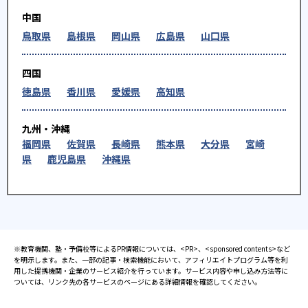
中国
鳥取県
島根県
岡山県
広島県
山口県
四国
徳島県
香川県
愛媛県
高知県
九州・沖縄
福岡県
佐賀県
長崎県
熊本県
大分県
宮崎
県
鹿児島県
沖縄県
※教育機関、塾・予備校等によるPR情報については、<PR>、<sponsored contents>など
を明示します。また、一部の記事・検索機能において、アフィリエイトプログラム等を利
用した提携機関・企業のサービス紹介を行っています。サービス内容や申し込み方法等に
ついては、リンク先の各サービスのページにある詳細情報を確認してください。