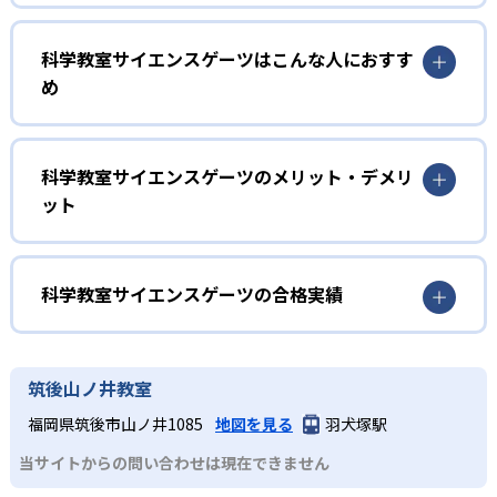
1
STEAM教育による横断的学び
科学教室サイエンスゲーツはこんな人におすす
サイエンスゲーツでは「科学、技術、工学、教養・創造
め
性、数学」を統合したSTEAM教育の考え方を採用。理数系
の知識をベースに、教科の枠を超えた横断的な学習を実践
初級
することで、応用力や問題解決力を育成する学習設計にな
っている。
驚き、楽しみながら科学の基礎を学びたい子ども
科学教室サイエンスゲーツのメリット・デメリ
ット
2
実験主体の探究型授業
初級コースは5歳から小学校3年生からの入学となる。キャ
ラクターを用いた独自の映像教材で科学への興味を誘うと
どんなメリットがある?
授業は講義形式ではなく、身近な科学現象をテーマにした
ころからスタートし、仮説→実験→結果→考察→振り返り
実験で構成される。子ども自らが仮説を立て、実験で検証
のステップで進める。結果のまとめはわかりやすい選択式
サイエンスゲーツのメリットは、実験を通じて主体的に学
科学教室サイエンスゲーツの合格実績
し、その結果を考察するサイクルを繰り返すことで、論理
の問題となっている。
ぶことで探究心や論理的思考力、集中力を自然に養える点
的思考力や探究心、集中力を高めていく。
にある。STEAM教育に基づく横断的カリキュラムにより、
科学教室サイエンスゲーツの合格実績は？
中級
3
樋口雅一先生監修カリキュラム
知識同士の連携や応用力が高まり、将来的な問題解決力の
科学教室サイエンスゲーツは合格実績を公式サイトで公開
実験の結果から考察する力を高めたい子ども
筑後山ノ井教室
基盤づくりにもつながる。京都大学の研究者の監修で、学
していない。
術的な深さと質の高い学びを提供し、子どもの科学への興
教材・実験テーマは京都大学iCeMS特定助教の樋口雅一先
中級コースは初級コースの受講を終了した人を対象とした
福岡県筑後市山ノ井1085
地図を見る
羽犬塚駅
味を深めていく。
生が監修。研究者ならではの視点で最新技術や発展的な内
コース。進め方は初級コースと基本的に同じで、仮設、実
当サイトからの問い合わせは現在できません
容を反映し、学術的な深さと楽しさを両立させている。
験、考察のステップで実験を進めていく。結果のまとめは
どんなデメリットがある?
選択式の問題だけでなく、穴埋め式の問題にも取り組んで