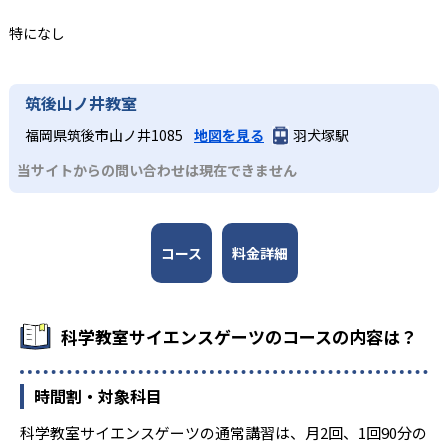
実験を中心としているため、実験に必要な白衣や安全メガ
理解を深める。
特になし
ネなどの初期セットの購入が必要となる。また、授業料と
上級
は別に、実験の材料費（テキスト代含む）も必要であり、
費用がかかってしまうのはデメリットだ。また、都市部中
仮説を立てる力を高めたい子ども
筑後山ノ井教室
心に展開されており、通学できる範囲に教室がないケース
上級コースは中級コースの受講を終了した人を対象とした
もある点には注意が必要だ。
福岡県筑後市山ノ井1085
地図を見る
羽犬塚駅
コース。進め方は初級・中級コースと基本的に同じだが、
結果のまとめには記述式も取り入れられ、内容をまとめて
当サイトからの問い合わせは現在できません
表現する能力も養う。最新の技術にも触れつつ、仮説を立
てる力を伸ばしていく。
コース
料金詳細
科学教室サイエンスゲーツのコースの内容は？
時間割・対象科目
科学教室サイエンスゲーツの通常講習は、月2回、1回90分の