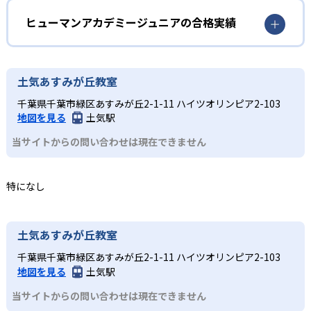
学校入学前の幼児でも通えるコースが用意されている。ロ
プ」で史上初となる5年連続優勝を果たしたロボットクリエ
ボットの作成や科学の実験を通して、子どもの好奇心を喚
ヒューマンアカデミージュニアは、ロボット教室、プログ
ヒューマンアカデミージュニアの合格実績
イター高橋智隆 氏。ロボティクスプロフェッサーコース
起する。
ラミング教室、科学教室、さんすう数学教室と多彩なコー
は、千葉工業大学fuRo（未来ロボット技術研究センター）
スを展開。世界的クリエイターや研究者などの専門家が監
ヒューマンアカデミージュニアの合格実績は？
小学校低学年
所長の古田貴之 氏が監修。こどもプログラミング教室の教
修に基づいた内容で、子どもの探究意欲を引き出すことが
材監修はRailsプログラマーとして活躍する鳥井雪 氏で、科
ヒューマンアカデミージュニアは合格実績を公式サイトで
楽しく学びを継続したい子ども
土気あすみが丘教室
可能だ。全国2,000以上の教室ネットワークや全国大会を通
学教室の監修は京都大学iCeMS特定助教の樋口雅一 氏。さ
公開していない。
じたコミュニティ活動により、同世代の仲間と切磋琢磨で
実際にロボットを作成するロボット教室、スモールステッ
千葉県千葉市緑区あすみが丘2-1-11 ハイツオリンピア2-103
んすう数学教室のアドバイザーには東京大学先端科学技術
きる環境が整い、継続的な学習意欲を維持しやすい点も大
プのこどもプログラミング教室、実験から学ぶ科学教室な
地図を見る
土気駅
研究センター教授の西成活裕 氏と、各分野の第一線で活躍
きなメリットである。
ど、どのコースも子どもが楽しみながら学びを継続できる
する人物が監修者・アドバイザーとして名を連ねる。
当サイトからの問い合わせは現在できません
工夫が凝らされている。
どんなデメリットがある?
3
全国規模の安心感
小学校高学年
デメリットとして、各教室やコースの開講頻度は月1～2回
特になし
が中心であり、短期間でのスキル定着には家庭での復習や
日本全国47都道府県に2,000以上の教室を展開し、27,000
専門的な学びへとつなげたい子ども
別の学習機会が必要な場合がある。入会金や教材初期費
名以上が受講する。ロボット教室の全国大会なども開催さ
各コースはそれぞれの分野の専門家が監修しており、子ど
用、毎月の授業料や材料費などが発生することもあるた
れ、仲間と切磋琢磨できる環境を提供している。
もは実験や制作活動などを楽しみながら、学びを深めてい
土気あすみが丘教室
め、費用負担の点も留意が必要である。
くことが可能だ。全国大会での発表機会があるコースもあ
千葉県千葉市緑区あすみが丘2-1-11 ハイツオリンピア2-103
り、探究力と表現力を磨くことができる。
地図を見る
土気駅
当サイトからの問い合わせは現在できません