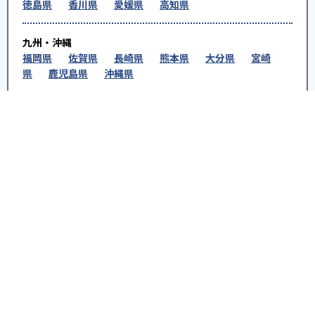
徳島県
香川県
愛媛県
高知県
九州・沖縄
福岡県
佐賀県
長崎県
熊本県
大分県
宮崎
県
鹿児島県
沖縄県
※教育機関、塾・予備校等によるPR情報については、<PR>、<sponsored contents>など
を明示します。また、一部の記事・検索機能において、アフィリエイトプログラム等を利
用した提携機関・企業のサービス紹介を行っています。サービス内容や申し込み方法等に
ついては、リンク先の各サービスのページにある詳細情報を確認してください。
お知らせ
2025.08.23