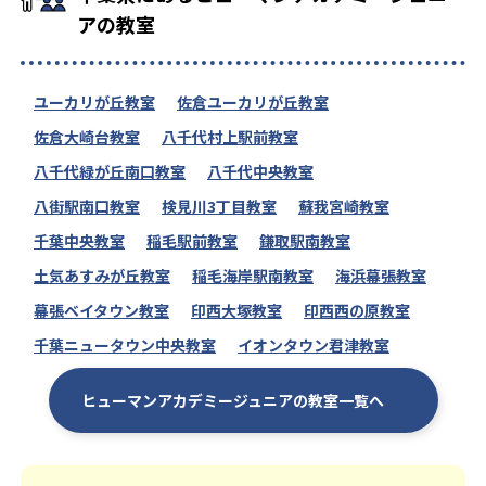
アの教室
ユーカリが丘教室
佐倉ユーカリが丘教室
佐倉大崎台教室
八千代村上駅前教室
八千代緑が丘南口教室
八千代中央教室
八街駅南口教室
検見川3丁目教室
蘇我宮崎教室
千葉中央教室
稲毛駅前教室
鎌取駅南教室
土気あすみが丘教室
稲毛海岸駅南教室
海浜幕張教室
幕張ベイタウン教室
印西大塚教室
印西西の原教室
千葉ニュータウン中央教室
イオンタウン君津教室
ヒューマンアカデミージュニアの教室一覧へ