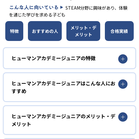
こんな人に向いている
STEAM分野に興味があり、体験
を通じた学びを求める子ども
メリット・デ
特徴
おすすめの人
合格実績
メリット
ヒューマンアカデミージュニアの特徴
1
多彩なコースラインナップ
ヒューマンアカデミージュニアはこんな人にお
ヒューマンアカデミージュニアでは、ロボット教室、ロボ
すすめ
ティクスプロフェッサーコース、こどもプログラミング教
室、科学教室、さんすう数学教室の5つのコースを展開。
幼児
STEAM教育の考え方を取り入れ、子どもの「好き」を養
う。
子どもの好奇心を育みたい家庭
ヒューマンアカデミージュニアのメリット・デ
メリット
2
専門家監修のコース
ヒューマンアカデミージュニアでは、ロボット教室のプラ
イマリーコースや科学教室（サイエンスゲーツ）など、小
どんなメリットがある?
ロボット教室の監修は、ロボットの世界大会「ロボカッ