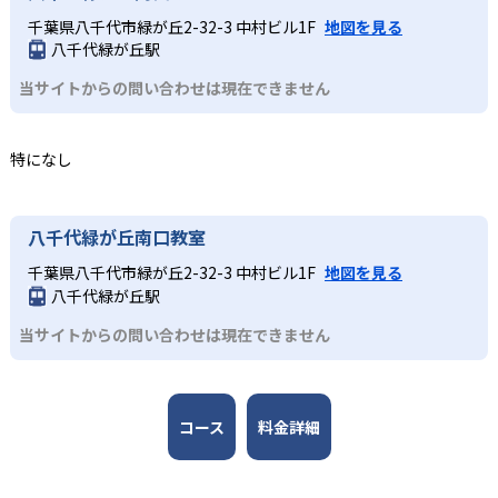
学教室の監修は京都大学iCeMS特定助教の樋口雅一 氏。さ
公開していない。
じたコミュニティ活動により、同世代の仲間と切磋琢磨で
実際にロボットを作成するロボット教室、スモールステッ
千葉県八千代市緑が丘2-32-3 中村ビル1F
地図を見る
んすう数学教室のアドバイザーには東京大学先端科学技術
きる環境が整い、継続的な学習意欲を維持しやすい点も大
プのこどもプログラミング教室、実験から学ぶ科学教室な
八千代緑が丘駅
研究センター教授の西成活裕 氏と、各分野の第一線で活躍
きなメリットである。
ど、どのコースも子どもが楽しみながら学びを継続できる
する人物が監修者・アドバイザーとして名を連ねる。
当サイトからの問い合わせは現在できません
工夫が凝らされている。
どんなデメリットがある?
3
全国規模の安心感
小学校高学年
デメリットとして、各教室やコースの開講頻度は月1～2回
特になし
が中心であり、短期間でのスキル定着には家庭での復習や
日本全国47都道府県に2,000以上の教室を展開し、27,000
専門的な学びへとつなげたい子ども
別の学習機会が必要な場合がある。入会金や教材初期費
名以上が受講する。ロボット教室の全国大会なども開催さ
各コースはそれぞれの分野の専門家が監修しており、子ど
用、毎月の授業料や材料費などが発生することもあるた
れ、仲間と切磋琢磨できる環境を提供している。
もは実験や制作活動などを楽しみながら、学びを深めてい
八千代緑が丘南口教室
め、費用負担の点も留意が必要である。
くことが可能だ。全国大会での発表機会があるコースもあ
千葉県八千代市緑が丘2-32-3 中村ビル1F
地図を見る
り、探究力と表現力を磨くことができる。
八千代緑が丘駅
当サイトからの問い合わせは現在できません
コース
料金詳細