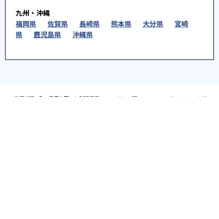
九州・沖縄
福岡県
佐賀県
長崎県
熊本県
大分県
宮崎
県
鹿児島県
沖縄県
※教育機関、塾・予備校等によるPR情報については、<PR>、<sponsored contents>など
を明示します。また、一部の記事・検索機能において、アフィリエイトプログラム等を利
用した提携機関・企業のサービス紹介を行っています。サービス内容や申し込み方法等に
ついては、リンク先の各サービスのページにある詳細情報を確認してください。
お知らせ
2025.08.23
塾・予備校 合格実績ランキングの詳細
2024.10.31