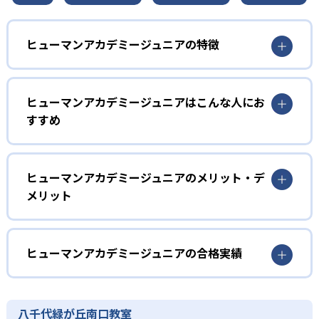
ヒューマンアカデミージュニアの特徴
1
多彩なコースラインナップ
ヒューマンアカデミージュニアはこんな人にお
ヒューマンアカデミージュニアでは、ロボット教室、ロボ
すすめ
ティクスプロフェッサーコース、こどもプログラミング教
室、科学教室、さんすう数学教室の5つのコースを展開。
幼児
STEAM教育の考え方を取り入れ、子どもの「好き」を養
う。
子どもの好奇心を育みたい家庭
ヒューマンアカデミージュニアのメリット・デ
メリット
2
専門家監修のコース
ヒューマンアカデミージュニアでは、ロボット教室のプラ
イマリーコースや科学教室（サイエンスゲーツ）など、小
どんなメリットがある?
ロボット教室の監修は、ロボットの世界大会「ロボカッ
学校入学前の幼児でも通えるコースが用意されている。ロ
プ」で史上初となる5年連続優勝を果たしたロボットクリエ
ボットの作成や科学の実験を通して、子どもの好奇心を喚
ヒューマンアカデミージュニアは、ロボット教室、プログ
ヒューマンアカデミージュニアの合格実績
イター高橋智隆 氏。ロボティクスプロフェッサーコース
起する。
ラミング教室、科学教室、さんすう数学教室と多彩なコー
は、千葉工業大学fuRo（未来ロボット技術研究センター）
スを展開。世界的クリエイターや研究者などの専門家が監
ヒューマンアカデミージュニアの合格実績は？
小学校低学年
所長の古田貴之 氏が監修。こどもプログラミング教室の教
修に基づいた内容で、子どもの探究意欲を引き出すことが
材監修はRailsプログラマーとして活躍する鳥井雪 氏で、科
ヒューマンアカデミージュニアは合格実績を公式サイトで
楽しく学びを継続したい子ども
八千代緑が丘南口教室
可能だ。全国2,000以上の教室ネットワークや全国大会を通