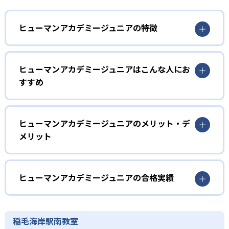
ヒューマンアカデミージュニアの特徴
1
多彩なコースラインナップ
ヒューマンアカデミージュニアはこんな人にお
ヒューマンアカデミージュニアでは、ロボット教室、ロボ
すすめ
ティクスプロフェッサーコース、こどもプログラミング教
室、科学教室、さんすう数学教室の5つのコースを展開。
幼児
STEAM教育の考え方を取り入れ、子どもの「好き」を養
う。
子どもの好奇心を育みたい家庭
ヒューマンアカデミージュニアのメリット・デ
メリット
2
専門家監修のコース
ヒューマンアカデミージュニアでは、ロボット教室のプラ
イマリーコースや科学教室（サイエンスゲーツ）など、小
どんなメリットがある?
ロボット教室の監修は、ロボットの世界大会「ロボカッ
学校入学前の幼児でも通えるコースが用意されている。ロ
プ」で史上初となる5年連続優勝を果たしたロボットクリエ
ボットの作成や科学の実験を通して、子どもの好奇心を喚
ヒューマンアカデミージュニアは、ロボット教室、プログ
ヒューマンアカデミージュニアの合格実績
イター高橋智隆 氏。ロボティクスプロフェッサーコース
起する。
ラミング教室、科学教室、さんすう数学教室と多彩なコー
は、千葉工業大学fuRo（未来ロボット技術研究センター）
スを展開。世界的クリエイターや研究者などの専門家が監
ヒューマンアカデミージュニアの合格実績は？
小学校低学年
所長の古田貴之 氏が監修。こどもプログラミング教室の教
修に基づいた内容で、子どもの探究意欲を引き出すことが
材監修はRailsプログラマーとして活躍する鳥井雪 氏で、科
ヒューマンアカデミージュニアは合格実績を公式サイトで
楽しく学びを継続したい子ども
稲毛海岸駅南教室
可能だ。全国2,000以上の教室ネットワークや全国大会を通
学教室の監修は京都大学iCeMS特定助教の樋口雅一 氏。さ