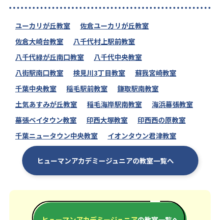
ユーカリが丘教室
佐倉ユーカリが丘教室
佐倉大崎台教室
八千代村上駅前教室
八千代緑が丘南口教室
八千代中央教室
八街駅南口教室
検見川3丁目教室
蘇我宮崎教室
千葉中央教室
稲毛駅前教室
鎌取駅南教室
土気あすみが丘教室
稲毛海岸駅南教室
海浜幕張教室
幕張ベイタウン教室
印西大塚教室
印西西の原教室
千葉ニュータウン中央教室
イオンタウン君津教室
ヒューマンアカデミージュニアの教室一覧へ
ヒューマンアカデミージュニア
の教室一覧へ