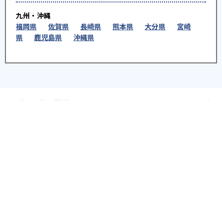
九州・沖縄
福岡県
佐賀県
長崎県
熊本県
大分県
宮崎
県
鹿児島県
沖縄県
※教育機関、塾・予備校等によるPR情報については、<PR>、<sponsored contents>など
を明示します。また、一部の記事・検索機能において、アフィリエイトプログラム等を利
用した提携機関・企業のサービス紹介を行っています。サービス内容や申し込み方法等に
ついては、リンク先の各サービスのページにある詳細情報を確認してください。
お知らせ
2025.08.23
塾・予備校 合格実績ランキングの詳細