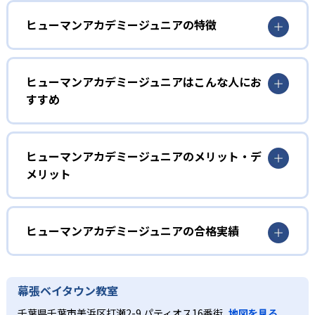
ヒューマンアカデミージュニアの特徴
1
多彩なコースラインナップ
ヒューマンアカデミージュニアはこんな人にお
ヒューマンアカデミージュニアでは、ロボット教室、ロボ
すすめ
ティクスプロフェッサーコース、こどもプログラミング教
室、科学教室、さんすう数学教室の5つのコースを展開。
幼児
STEAM教育の考え方を取り入れ、子どもの「好き」を養
う。
子どもの好奇心を育みたい家庭
ヒューマンアカデミージュニアのメリット・デ
メリット
2
専門家監修のコース
ヒューマンアカデミージュニアでは、ロボット教室のプラ
イマリーコースや科学教室（サイエンスゲーツ）など、小
どんなメリットがある?
ロボット教室の監修は、ロボットの世界大会「ロボカッ
学校入学前の幼児でも通えるコースが用意されている。ロ
プ」で史上初となる5年連続優勝を果たしたロボットクリエ
ボットの作成や科学の実験を通して、子どもの好奇心を喚
ヒューマンアカデミージュニアは、ロボット教室、プログ
ヒューマンアカデミージュニアの合格実績
イター高橋智隆 氏。ロボティクスプロフェッサーコース
起する。
ラミング教室、科学教室、さんすう数学教室と多彩なコー
は、千葉工業大学fuRo（未来ロボット技術研究センター）
スを展開。世界的クリエイターや研究者などの専門家が監
ヒューマンアカデミージュニアの合格実績は？
小学校低学年
所長の古田貴之 氏が監修。こどもプログラミング教室の教
修に基づいた内容で、子どもの探究意欲を引き出すことが
材監修はRailsプログラマーとして活躍する鳥井雪 氏で、科
ヒューマンアカデミージュニアは合格実績を公式サイトで
楽しく学びを継続したい子ども
幕張ベイタウン教室
可能だ。全国2,000以上の教室ネットワークや全国大会を通
学教室の監修は京都大学iCeMS特定助教の樋口雅一 氏。さ
公開していない。
じたコミュニティ活動により、同世代の仲間と切磋琢磨で
実際にロボットを作成するロボット教室、スモールステッ
千葉県千葉市美浜区打瀬2-9 パティオス16番街
地図を見る
んすう数学教室のアドバイザーには東京大学先端科学技術