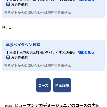
きる環境が整い、継続的な学習意欲を維持しやすい点も大
プのこどもプログラミング教室、実験から学ぶ科学教室な
海浜幕張駅
研究センター教授の西成活裕 氏と、各分野の第一線で活躍
きなメリットである。
ど、どのコースも子どもが楽しみながら学びを継続できる
する人物が監修者・アドバイザーとして名を連ねる。
当サイトからの問い合わせは現在できません
工夫が凝らされている。
どんなデメリットがある?
3
全国規模の安心感
小学校高学年
デメリットとして、各教室やコースの開講頻度は月1～2回
特になし
が中心であり、短期間でのスキル定着には家庭での復習や
日本全国47都道府県に2,000以上の教室を展開し、27,000
専門的な学びへとつなげたい子ども
別の学習機会が必要な場合がある。入会金や教材初期費
名以上が受講する。ロボット教室の全国大会なども開催さ
各コースはそれぞれの分野の専門家が監修しており、子ど
用、毎月の授業料や材料費などが発生することもあるた
れ、仲間と切磋琢磨できる環境を提供している。
もは実験や制作活動などを楽しみながら、学びを深めてい
幕張ベイタウン教室
め、費用負担の点も留意が必要である。
くことが可能だ。全国大会での発表機会があるコースもあ
千葉県千葉市美浜区打瀬2-9 パティオス16番街
地図を見る
り、探究力と表現力を磨くことができる。
海浜幕張駅
当サイトからの問い合わせは現在できません
コース
料金詳細
ヒューマンアカデミージュニアのコースの内容