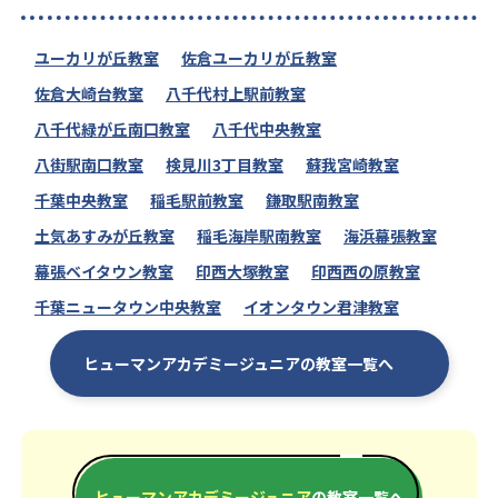
ユーカリが丘教室
佐倉ユーカリが丘教室
佐倉大崎台教室
八千代村上駅前教室
八千代緑が丘南口教室
八千代中央教室
八街駅南口教室
検見川3丁目教室
蘇我宮崎教室
千葉中央教室
稲毛駅前教室
鎌取駅南教室
土気あすみが丘教室
稲毛海岸駅南教室
海浜幕張教室
幕張ベイタウン教室
印西大塚教室
印西西の原教室
千葉ニュータウン中央教室
イオンタウン君津教室
ヒューマンアカデミージュニアの教室一覧へ
ヒューマンアカデミージュニア
の教室一覧へ