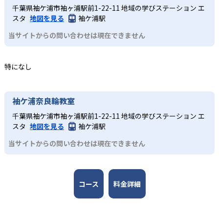
公開していない。
じたコミュニティ活動により、同世代の仲間と切磋琢磨で
実際にロボットを作成するロボット教室、スモールステッ
千葉県袖ケ浦市袖ヶ浦駅前1-22-11 地域の学びステーション エ
んすう数学教室のアドバイザーには東京大学先端科学技術
きる環境が整い、継続的な学習意欲を維持しやすい点も大
プのこどもプログラミング教室、実験から学ぶ科学教室な
スタ
地図を見る
袖ケ浦駅
研究センター教授の西成活裕 氏と、各分野の第一線で活躍
きなメリットである。
ど、どのコースも子どもが楽しみながら学びを継続できる
する人物が監修者・アドバイザーとして名を連ねる。
当サイトからの問い合わせは現在できません
工夫が凝らされている。
どんなデメリットがある?
3
全国規模の安心感
小学校高学年
デメリットとして、各教室やコースの開講頻度は月1～2回
特になし
が中心であり、短期間でのスキル定着には家庭での復習や
日本全国47都道府県に2,000以上の教室を展開し、27,000
専門的な学びへとつなげたい子ども
別の学習機会が必要な場合がある。入会金や教材初期費
名以上が受講する。ロボット教室の全国大会なども開催さ
各コースはそれぞれの分野の専門家が監修しており、子ど
用、毎月の授業料や材料費などが発生することもあるた
れ、仲間と切磋琢磨できる環境を提供している。
もは実験や制作活動などを楽しみながら、学びを深めてい
袖ケ浦奈良輪教室
め、費用負担の点も留意が必要である。
くことが可能だ。全国大会での発表機会があるコースもあ
千葉県袖ケ浦市袖ヶ浦駅前1-22-11 地域の学びステーション エ
り、探究力と表現力を磨くことができる。
スタ
地図を見る
袖ケ浦駅
当サイトからの問い合わせは現在できません
コース
料金詳細