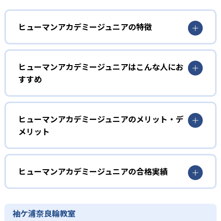
ヒューマンアカデミージュニアの特徴
1
多彩なコースラインナップ
ヒューマンアカデミージュニアはこんな人にお
ヒューマンアカデミージュニアでは、ロボット教室、ロボ
すすめ
ティクスプロフェッサーコース、こどもプログラミング教
室、科学教室、さんすう数学教室の5つのコースを展開。
幼児
STEAM教育の考え方を取り入れ、子どもの「好き」を養
う。
子どもの好奇心を育みたい家庭
ヒューマンアカデミージュニアのメリット・デ
メリット
2
専門家監修のコース
ヒューマンアカデミージュニアでは、ロボット教室のプラ
イマリーコースや科学教室（サイエンスゲーツ）など、小
どんなメリットがある?
ロボット教室の監修は、ロボットの世界大会「ロボカッ
学校入学前の幼児でも通えるコースが用意されている。ロ
プ」で史上初となる5年連続優勝を果たしたロボットクリエ
ボットの作成や科学の実験を通して、子どもの好奇心を喚
ヒューマンアカデミージュニアは、ロボット教室、プログ
ヒューマンアカデミージュニアの合格実績
イター高橋智隆 氏。ロボティクスプロフェッサーコース
起する。
ラミング教室、科学教室、さんすう数学教室と多彩なコー
は、千葉工業大学fuRo（未来ロボット技術研究センター）
スを展開。世界的クリエイターや研究者などの専門家が監
ヒューマンアカデミージュニアの合格実績は？
小学校低学年
所長の古田貴之 氏が監修。こどもプログラミング教室の教
修に基づいた内容で、子どもの探究意欲を引き出すことが
材監修はRailsプログラマーとして活躍する鳥井雪 氏で、科
ヒューマンアカデミージュニアは合格実績を公式サイトで
楽しく学びを継続したい子ども
袖ケ浦奈良輪教室
可能だ。全国2,000以上の教室ネットワークや全国大会を通
学教室の監修は京都大学iCeMS特定助教の樋口雅一 氏。さ