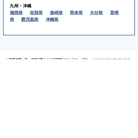
九州・沖縄
福岡県
佐賀県
長崎県
熊本県
大分県
宮崎
県
鹿児島県
沖縄県
※教育機関、塾・予備校等によるPR情報については、<PR>、<sponsored contents>など
を明示します。また、一部の記事・検索機能において、アフィリエイトプログラム等を利
用した提携機関・企業のサービス紹介を行っています。サービス内容や申し込み方法等に
ついては、リンク先の各サービスのページにある詳細情報を確認してください。
お知らせ
2025.08.23
塾・予備校 合格実績ランキングの詳細
2024.10.31