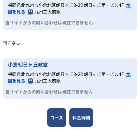
公開していない。
じたコミュニティ活動により、同世代の仲間と切磋琢磨で
実際にロボットを作成するロボット教室、スモールステッ
福岡県北九州市小倉北区朝日ヶ丘3-28 朝日ヶ丘第一ビル4F
地
んすう数学教室のアドバイザーには東京大学先端科学技術
きる環境が整い、継続的な学習意欲を維持しやすい点も大
プのこどもプログラミング教室、実験から学ぶ科学教室な
図を見る
九州工大前駅
研究センター教授の西成活裕 氏と、各分野の第一線で活躍
きなメリットである。
ど、どのコースも子どもが楽しみながら学びを継続できる
する人物が監修者・アドバイザーとして名を連ねる。
当サイトからの問い合わせは現在できません
工夫が凝らされている。
どんなデメリットがある?
3
全国規模の安心感
小学校高学年
デメリットとして、各教室やコースの開講頻度は月1～2回
特になし
が中心であり、短期間でのスキル定着には家庭での復習や
日本全国47都道府県に2,000以上の教室を展開し、27,000
専門的な学びへとつなげたい子ども
別の学習機会が必要な場合がある。入会金や教材初期費
名以上が受講する。ロボット教室の全国大会なども開催さ
各コースはそれぞれの分野の専門家が監修しており、子ど
用、毎月の授業料や材料費などが発生することもあるた
れ、仲間と切磋琢磨できる環境を提供している。
もは実験や制作活動などを楽しみながら、学びを深めてい
小倉朝日ヶ丘教室
め、費用負担の点も留意が必要である。
くことが可能だ。全国大会での発表機会があるコースもあ
福岡県北九州市小倉北区朝日ヶ丘3-28 朝日ヶ丘第一ビル4F
地
り、探究力と表現力を磨くことができる。
図を見る
九州工大前駅
当サイトからの問い合わせは現在できません
コース
料金詳細