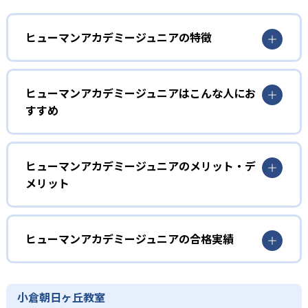
ヒューマンアカデミージュニアの特徴
1
多彩なコースラインナップ
ヒューマンアカデミージュニアはこんな人にお
ヒューマンアカデミージュニアでは、ロボット教室、ロボ
すすめ
ティクスプロフェッサーコース、こどもプログラミング教
室、科学教室、さんすう数学教室の5つのコースを展開。
幼児
STEAM教育の考え方を取り入れ、子どもの「好き」を養
う。
子どもの好奇心を育みたい家庭
ヒューマンアカデミージュニアのメリット・デ
メリット
2
専門家監修のコース
ヒューマンアカデミージュニアでは、ロボット教室のプラ
イマリーコースや科学教室（サイエンスゲーツ）など、小
どんなメリットがある?
ロボット教室の監修は、ロボットの世界大会「ロボカッ
学校入学前の幼児でも通えるコースが用意されている。ロ
プ」で史上初となる5年連続優勝を果たしたロボットクリエ
ボットの作成や科学の実験を通して、子どもの好奇心を喚
ヒューマンアカデミージュニアは、ロボット教室、プログ
ヒューマンアカデミージュニアの合格実績
イター高橋智隆 氏。ロボティクスプロフェッサーコース
起する。
ラミング教室、科学教室、さんすう数学教室と多彩なコー
は、千葉工業大学fuRo（未来ロボット技術研究センター）
スを展開。世界的クリエイターや研究者などの専門家が監
ヒューマンアカデミージュニアの合格実績は？
小学校低学年
所長の古田貴之 氏が監修。こどもプログラミング教室の教
修に基づいた内容で、子どもの探究意欲を引き出すことが
材監修はRailsプログラマーとして活躍する鳥井雪 氏で、科
ヒューマンアカデミージュニアは合格実績を公式サイトで
楽しく学びを継続したい子ども
小倉朝日ヶ丘教室
可能だ。全国2,000以上の教室ネットワークや全国大会を通
学教室の監修は京都大学iCeMS特定助教の樋口雅一 氏。さ