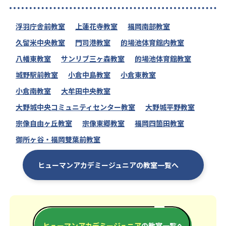
浮羽庁舎前教室
上蓮花寺教室
福岡南部教室
久留米中央教室
門司港教室
的場池体育館内教室
八幡東教室
サンリブ三ヶ森教室
的場池体育館教室
城野駅前教室
小倉中島教室
小倉東教室
小倉南教室
大牟田中央教室
大野城中央コミュニティセンター教室
大野城平野教室
宗像自由ヶ丘教室
宗像東郷教室
福岡四箇田教室
御所ヶ谷・福岡雙葉前教室
ヒューマンアカデミージュニアの教室一覧へ
ヒューマンアカデミージュニア
の教室一覧へ