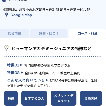
福岡県北九州市小倉北区朝日ヶ丘3-28 朝日ヶ丘第一ビル4F
Google Map
総合情報
評判・口コミ
コース・料金
ヒューマンアカデミージュニアの特徴など
特徴
01
専門家監修の多彩なプログラム
特徴
02
全国47都道府県・2,000教室以上展開
こんな人に向いている
STEAM分野に興味があり、体験
を通じた学びを求める子ども
メリット・デ
特徴
おすすめの人
合格実績
メリット