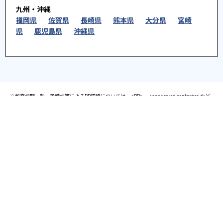
九州・沖縄
福岡県
佐賀県
長崎県
熊本県
大分県
宮崎
県
鹿児島県
沖縄県
※教育機関、塾・予備校等によるPR情報については、<PR>、<sponsored contents>など
を明示します。また、一部の記事・検索機能において、アフィリエイトプログラム等を利
用した提携機関・企業のサービス紹介を行っています。サービス内容や申し込み方法等に
ついては、リンク先の各サービスのページにある詳細情報を確認してください。
お知らせ
2025.08.23
塾・予備校 合格実績ランキングの詳細
2024.10.31