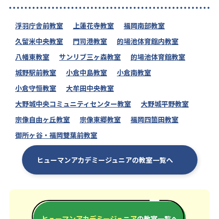
浮羽庁舎前教室
上蓮花寺教室
福岡南部教室
久留米中央教室
門司港教室
的場池体育館内教室
八幡東教室
サンリブ三ヶ森教室
的場池体育館教室
城野駅前教室
小倉中島教室
小倉南教室
小倉守恒教室
大牟田中央教室
大野城中央コミュニティセンター教室
大野城平野教室
宗像自由ヶ丘教室
宗像東郷教室
福岡四箇田教室
御所ヶ谷・福岡雙葉前教室
ヒューマンアカデミージュニアの教室一覧へ
ヒューマンアカデミージュニア
の教室一覧へ