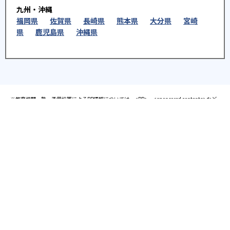
九州・沖縄
福岡県
佐賀県
長崎県
熊本県
大分県
宮崎
県
鹿児島県
沖縄県
※教育機関、塾・予備校等によるPR情報については、<PR>、<sponsored contents>など
を明示します。また、一部の記事・検索機能において、アフィリエイトプログラム等を利
用した提携機関・企業のサービス紹介を行っています。サービス内容や申し込み方法等に
ついては、リンク先の各サービスのページにある詳細情報を確認してください。
お知らせ
2025.08.23
塾・予備校 合格実績ランキングの詳細
2024.10.31