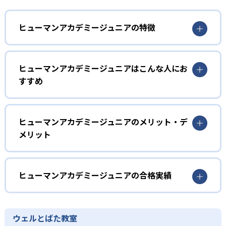
ヒューマンアカデミージュニアの特徴
1
多彩なコースラインナップ
ヒューマンアカデミージュニアはこんな人にお
ヒューマンアカデミージュニアでは、ロボット教室、ロボ
すすめ
ティクスプロフェッサーコース、こどもプログラミング教
室、科学教室、さんすう数学教室の5つのコースを展開。
幼児
STEAM教育の考え方を取り入れ、子どもの「好き」を養
う。
子どもの好奇心を育みたい家庭
ヒューマンアカデミージュニアのメリット・デ
メリット
2
専門家監修のコース
ヒューマンアカデミージュニアでは、ロボット教室のプラ
イマリーコースや科学教室（サイエンスゲーツ）など、小
どんなメリットがある?
ロボット教室の監修は、ロボットの世界大会「ロボカッ
学校入学前の幼児でも通えるコースが用意されている。ロ
プ」で史上初となる5年連続優勝を果たしたロボットクリエ
ボットの作成や科学の実験を通して、子どもの好奇心を喚
ヒューマンアカデミージュニアは、ロボット教室、プログ
ヒューマンアカデミージュニアの合格実績
イター高橋智隆 氏。ロボティクスプロフェッサーコース
起する。
ラミング教室、科学教室、さんすう数学教室と多彩なコー
は、千葉工業大学fuRo（未来ロボット技術研究センター）
スを展開。世界的クリエイターや研究者などの専門家が監
ヒューマンアカデミージュニアの合格実績は？
小学校低学年
所長の古田貴之 氏が監修。こどもプログラミング教室の教
修に基づいた内容で、子どもの探究意欲を引き出すことが
材監修はRailsプログラマーとして活躍する鳥井雪 氏で、科
ヒューマンアカデミージュニアは合格実績を公式サイトで
楽しく学びを継続したい子ども
ウェルとばた教室
可能だ。全国2,000以上の教室ネットワークや全国大会を通
学教室の監修は京都大学iCeMS特定助教の樋口雅一 氏。さ