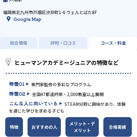
福岡県北九州市戸畑区汐井町1-6 ウェルとばた8F
Google Map
総合情報
評判・口コミ
コース・料金
ヒューマンアカデミージュニアの特徴など
特徴
01
専門家監修の多彩なプログラム
特徴
02
全国47都道府県・2,000教室以上展開
こんな人に向いている
STEAM分野に興味があり、体験
を通じた学びを求める子ども
メリット・デ
特徴
おすすめの人
合格実績
メリット