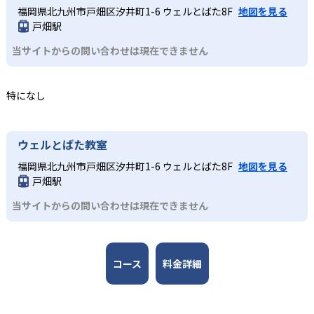
公開していない。
じたコミュニティ活動により、同世代の仲間と切磋琢磨で
実際にロボットを作成するロボット教室、スモールステッ
福岡県北九州市戸畑区汐井町1-6 ウェルとばた8F
地図を見る
んすう数学教室のアドバイザーには東京大学先端科学技術
きる環境が整い、継続的な学習意欲を維持しやすい点も大
プのこどもプログラミング教室、実験から学ぶ科学教室な
戸畑駅
研究センター教授の西成活裕 氏と、各分野の第一線で活躍
きなメリットである。
ど、どのコースも子どもが楽しみながら学びを継続できる
する人物が監修者・アドバイザーとして名を連ねる。
当サイトからの問い合わせは現在できません
工夫が凝らされている。
どんなデメリットがある?
3
全国規模の安心感
小学校高学年
デメリットとして、各教室やコースの開講頻度は月1～2回
特になし
が中心であり、短期間でのスキル定着には家庭での復習や
日本全国47都道府県に2,000以上の教室を展開し、27,000
専門的な学びへとつなげたい子ども
別の学習機会が必要な場合がある。入会金や教材初期費
名以上が受講する。ロボット教室の全国大会なども開催さ
各コースはそれぞれの分野の専門家が監修しており、子ど
用、毎月の授業料や材料費などが発生することもあるた
れ、仲間と切磋琢磨できる環境を提供している。
もは実験や制作活動などを楽しみながら、学びを深めてい
ウェルとばた教室
め、費用負担の点も留意が必要である。
くことが可能だ。全国大会での発表機会があるコースもあ
福岡県北九州市戸畑区汐井町1-6 ウェルとばた8F
地図を見る
り、探究力と表現力を磨くことができる。
戸畑駅
当サイトからの問い合わせは現在できません
コース
料金詳細