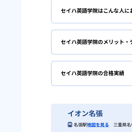
セイハ英語学院はこんな人に
セイハ英語学院では、日本人講師
での解説を通して子どもの理解を
リスニングの基礎
幼児
ーニングを取り入れ、子どもが主
ながらバランスのよい英語力を育
セイハ英語学院のメリット・
外国人講師によるフォニックス（
ニングの基礎を養いたい子どもに
2
振替レッスン
ートできる。親子で参加する0～
どんなメリットがある？
急な予定や体調不良で欠席した場
セイハ英語学院の合格実績
セイハ英語学院は、日本人講師と
検定対策をした
小学生
ールの変更に柔軟に対応。学習機
国人講師がネイティブの発音や会
ンタイムで保護者に学習内容を報
さず、全国500以上のショッピ
1～3年生で正しい発音と読解力
セイハ英語学院の合格実績
ンが無料で継続しやすく、学習習
3
ショッピング
どんなデメリットがある?
セイハ英語学院は合格実績を公式
イオン名張
レッスン時間や曜日が教室の営業
全国500以上のショッピングセ
名張駅
地図を見る
三重県名張
ており、転校や引っ越しの際もス