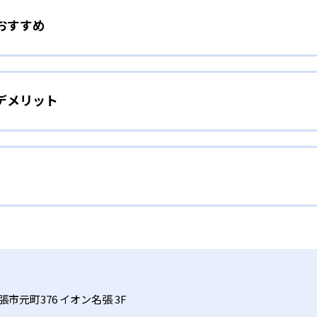
おすすめ
と外国人講師がそれぞれの専門性を生かして同時に授業を担当
サポートし、外国人講師はネイティブの発音と実践的な会話指
を養いたい人
体的に英語を使う機会を多く設けている。2名体制により、学
成する。
デメリット
アルファベットの文字を音声化する方法）中心のレッスンで、
最適である。オールイングリッシュの環境下でも日本人講師が
無料
3歳のハロークラブコースもあり、早期英語教育に興味がある
合は、無料で振替レッスンが受講可能。月単位の長期休学制度
外国人講師の2名体制で専門的な指導が受けられる。日本人講
い人
会を逃さず継続できる仕組みが整っている。レッスン後には担
話スキルを向上させることで、総合的な英語力を育成する。振
告し、家庭学習のサポート情報も提供する。
ングセンター内に教室があるため通いやすい。
を、4～6年生で読む・書く力を強化しながら英検Ⓡを受験した
は？
慣を身につけやすい。
センター内に500以上の教室
サイトで公開していない。
時間やショッピングセンターの施設運営に依存するため、保護
ンター内に教室があるため、買い物のついでなどと通いやすい。
市元町376 イオン名張 3F
ムーズに学習を継続できる。