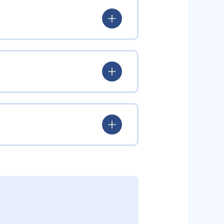
する。日本人講師は文法や日本語
導を行う。双方向のアクティブラ
習のつまずきをすぐにフォローし
まだ語彙が限られる幼児期にリス
サポートするため、安心してスタ
保護者にも適した環境を提供する。
も用意されており、通塾スケジュ
師が文法や語彙の理解を深め、外
当日本人講師がコミュニケーショ
替レッスンが無料で学習機会を逃
い子どもに適している。振替レッス
者の都合と合わない場合がある。
全国統一のカリキュラムを採用し