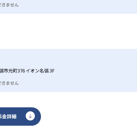
できません
市元町376 イオン名張 3F
できません
料金詳細