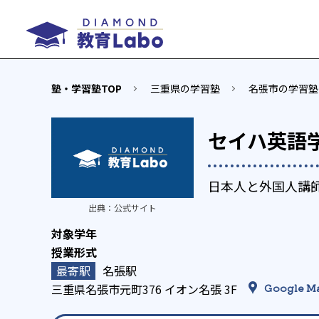
塾・学習塾TOP
三重県の学習塾
名張市の学習塾
セイハ英語
日本人と外国人講
出典：
公式サイト
名張駅
三重県名張市元町376 イオン名張 3F
Google M