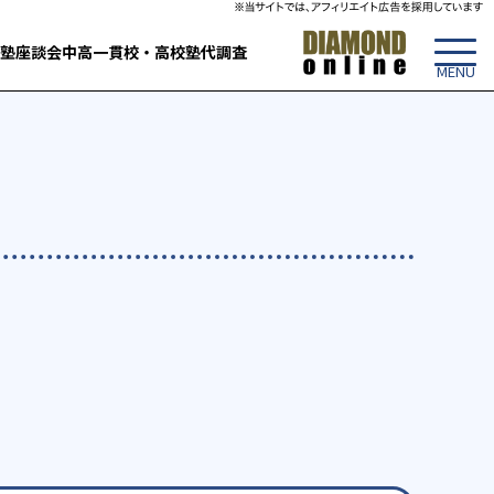
塾
座談会
中高一貫校・高校
塾代調査