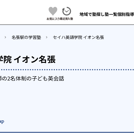
地域で塾探し
塾一覧
個別指導
名張駅の学習塾
セイハ英語学院 イオン名張
学院 イオン名張
師の2名体制の子ども英会話
ap