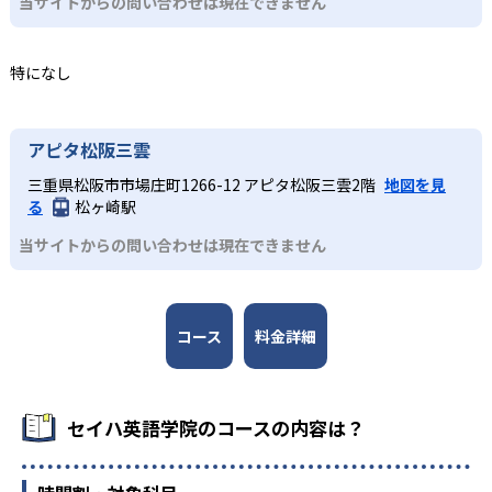
当サイトからの問い合わせは現在できません
レッスン時間や曜日が教室の営業時間やショッピングセン
1～3年生で正しい発音と読解力を、4～6年生で読む・書く
報告し、家庭学習のサポート情報も提供する。
ターの施設運営に依存するため、保護者の都合と合わない
力を強化しながら英検Ⓡを受験したい子どもに適してい
場合がある。
3
る。振替レッスンが無料で継続しやすく、学習習慣を身に
特になし
つけやすい。
ショッピングセンター内に500以上の教室
全国500以上のショッピングセンター内に教室があるため、
アピタ松阪三雲
買い物のついでなどと通いやすい。全国統一のカリキュラ
三重県松阪市市場庄町1266-12 アピタ松阪三雲2階
地図を見
ムを採用しており、転校や引っ越しの際もスムーズに学習
る
松ヶ崎駅
を継続できる。
当サイトからの問い合わせは現在できません
コース
料金詳細
セイハ英語学院のコースの内容は？