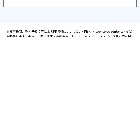
※教育機関、塾・予備校等によるPR情報については、<PR>、<sponsored contents>など
を明示します。また、一部の記事・検索機能において、アフィリエイトプログラム等を利
用した提携機関・企業のサービス紹介を行っています。サービス内容や申し込み方法等に
ついては、リンク先の各サービスのページにある詳細情報を確認してください。
お知らせ
2025.08.23
塾・予備校 合格実績ランキングの詳細
2024.10.31
アンケート調査について
2023.03.23
ダイヤモンド教育ラボのオープンについて