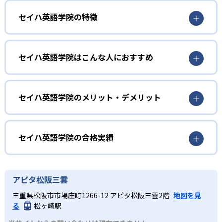
セイハ英語学院の特徴
1
日本人と外国人講師による2名体制
セイハ英語学院はこんな人におすすめ
セイハ英語学院では、日本人講師と外国人講師がそれぞれ
の専門性を生かして同時に授業を担当する。日本人講師は
幼児
文法や日本語での解説を通して子どもの理解をサポート
し、外国人講師はネイティブの発音と実践的な会話指導を
リスニングの基礎を養いたい人
セイハ英語学院のメリット・デメリット
行う。双方向のアクティブラーニングを取り入れ、子ども
外国人講師によるフォニックス（アルファベットの文字を
が主体的に英語を使う機会を多く設けている。2名体制によ
どんなメリットがある？
音声化する方法）中心のレッスンで、まだ語彙が限られる
り、学習のつまずきをすぐにフォローしながらバランスの
幼児期にリスニングの基礎を養いたい子どもに最適であ
セイハ英語学院は、日本人講師と外国人講師の2名体制で専
セイハ英語学院の合格実績
よい英語力を育成する。
る。オールイングリッシュの環境下でも日本人講師がサポ
門的な指導が受けられる。日本人講師が文法や語彙の理解
2
振替レッスン無料
ートするため、安心してスタートできる。親子で参加する0
を深め、外国人講師がネイティブの発音や会話スキルを向
セイハ英語学院の合格実績は？
～3歳のハロークラブコースもあり、早期英語教育に興味が
上させることで、総合的な英語力を育成する。振替レッス
セイハ英語学院は合格実績を公式サイトで公開していな
急な予定や体調不良で欠席した場合は、無料で振替レッス
アピタ松阪三雲
ある保護者にも適した環境を提供する。
ンが無料で学習機会を逃さず、全国500以上のショッピング
い。
ンが受講可能。月単位の長期休学制度も用意されており、
センター内に教室があるため通いやすい。
小学生
三重県松阪市市場庄町1266-12 アピタ松阪三雲2階
地図を見
通塾スケジュールの変更に柔軟に対応。学習機会を逃さず
る
松ヶ崎駅
どんなデメリットがある?
継続できる仕組みが整っている。レッスン後には担当日本
検定対策をしたい人
人講師がコミュニケーションタイムで保護者に学習内容を