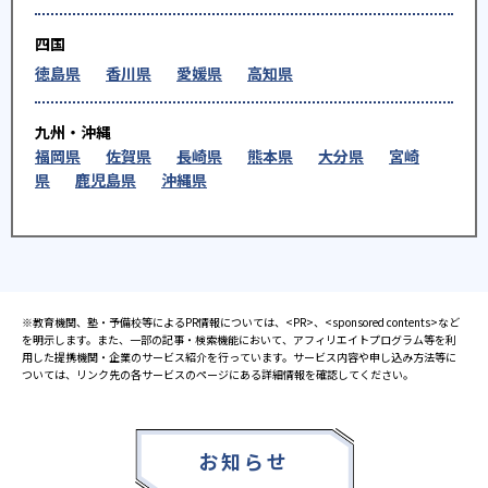
四国
徳島県
香川県
愛媛県
高知県
九州・沖縄
福岡県
佐賀県
長崎県
熊本県
大分県
宮崎
県
鹿児島県
沖縄県
※教育機関、塾・予備校等によるPR情報については、<PR>、<sponsored contents>など
を明示します。また、一部の記事・検索機能において、アフィリエイトプログラム等を利
用した提携機関・企業のサービス紹介を行っています。サービス内容や申し込み方法等に
ついては、リンク先の各サービスのページにある詳細情報を確認してください。
お知らせ