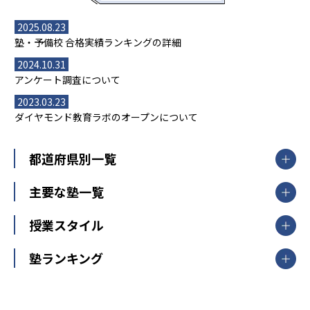
2025.08.23
塾・予備校 合格実績ランキングの詳細
2024.10.31
アンケート調査について
2023.03.23
ダイヤモンド教育ラボのオープンについて
都道府県別一覧
北海道・東北
主要な塾一覧
北海道
青森県
岩手県
宮城県
秋田県
【掲載塾一覧を見る】
授業スタイル
山形県
福島県
臨海セミナー
関東
個別指導
塾ランキング
東京個別指導学院
東京都
神奈川県
埼玉県
千葉県
茨城県
集団授業
個別指導塾TOMAS
栃木県
群馬県
中学受験ランキング
カテゴリ別記事一覧
オンライン指導
明光義塾
大学受験ランキング
北陸
映像授業