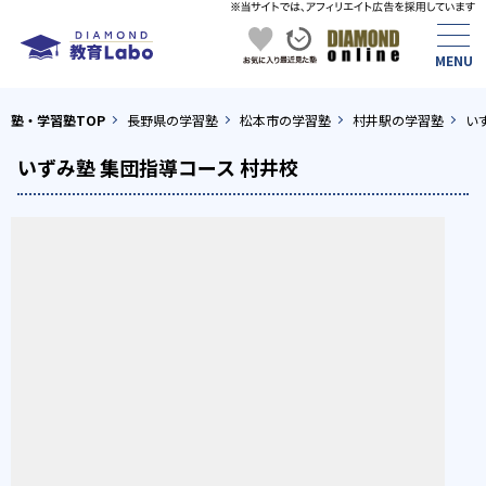
塾・学習塾TOP
長野県の学習塾
松本市の学習塾
村井駅の学習塾
い
いずみ塾 集団指導コース 村井校