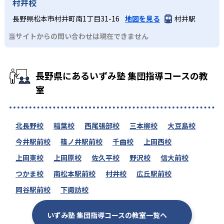
村井校
長野県松本市村井町南1丁目31-16
地図を見る
村井駅
当サイトからの問い合わせは現在できません
長野県にあるいずみ塾 集団指導コースの教
室
北長野校
稲葉校
西尾張部校
三本柳校
大豆島校
今井駅前校
篠ノ井駅前校
千曲校
上田西校
上田東校
上田原校
佐久平校
野沢校
信大前校
つかま校
南松本駅前校
村井校
広丘駅前校
岡谷駅前校
下諏訪校
いずみ塾 集団指導コースの教室一覧へ