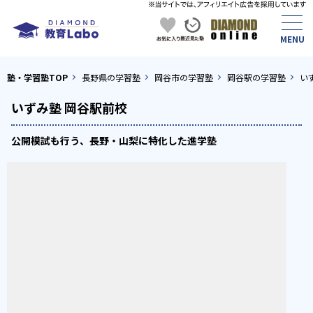
塾・学習塾TOP
長野県の学習塾
岡谷市の学習塾
岡谷駅の学習塾
い
いずみ塾 岡谷駅前校
公開模試も行う、長野・山梨に特化した進学塾