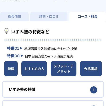
総合情報
評判・口コミ
コース・料金
いずみ塾の特徴など
特徴
01
地域密着で入試傾向に合わせた授業
特徴
02
自学自習支援のeトレ演習が充実
メリット・デ
特徴
おすすめの人
合格実績
メリット
いずみ塾の特徴
長野県、山梨県の高校入試に強みを持った進学塾で、高校
入試に合わせて、内申点対策と入試対策を両立した指導を