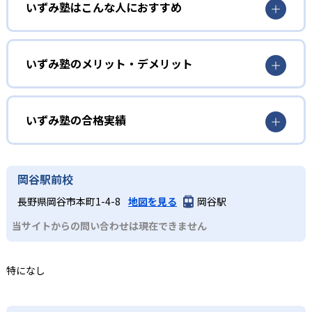
いずみ塾はこんな人におすすめ
している。
長野、山梨を中心に教室を展開していて、県内の受験に強
みをもっている。諏訪清陵高等学校附属中学校や長野高等
いずみ塾のメリット・デメリット
学校に多数の合格者を輩出するなど、高い合格実績があ
る。
どんなメリットがある？
長野、山梨の入試内容に精通していて、入試対策も内申点
いずみ塾の合格実績
対策も万全である。個別指導から集団授業までコースが多
岐にわたっており、速読や作文などの指導も受けられる。
いずみ塾の合格実績は？
どんなデメリットがある？
いずみ塾は公式サイトにて、合格実績を公開していない。
岡谷駅前校
気になる方は近くの教室に問い合わせを。
長野と山梨の入試に特化しているため、異なる地域への受
長野県岡谷市本町1-4-8
地図を見る
岡谷駅
験希望の生徒には不向き。
中学校の合格実績
当サイトからの問い合わせは現在できません
合格実績はサイト内にあります。長野は
https://izumijuku.co.jp/pass-prefecture/nagano 山梨
特になし
はhttps://izumijuku.co.jp/pass-prefecture/yamanashi
高校の合格実績