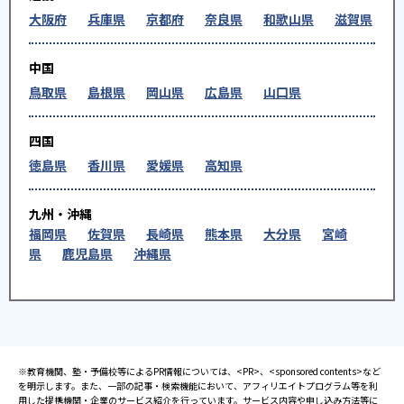
大阪府
兵庫県
京都府
奈良県
和歌山県
滋賀県
中国
鳥取県
島根県
岡山県
広島県
山口県
四国
徳島県
香川県
愛媛県
高知県
九州・沖縄
福岡県
佐賀県
長崎県
熊本県
大分県
宮崎
県
鹿児島県
沖縄県
※教育機関、塾・予備校等によるPR情報については、<PR>、<sponsored contents>など
を明示します。また、一部の記事・検索機能において、アフィリエイトプログラム等を利
用した提携機関・企業のサービス紹介を行っています。サービス内容や申し込み方法等に