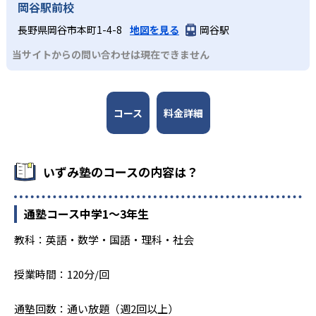
岡谷駅前校
合格実績はサイト内にあります。長野は
https://izumijuku.co.jp/pass-prefecture/nagano 山梨
長野県岡谷市本町1-4-8
地図を見る
岡谷駅
はhttps://izumijuku.co.jp/pass-prefecture/yamanashi
当サイトからの問い合わせは現在できません
大学の合格実績
合格実績はサイト内にあります。長野は
https://izumijuku.co.jp/pass-prefecture/nagano 山梨
コース
料金詳細
はhttps://izumijuku.co.jp/pass-prefecture/yamanashi
いずみ塾のコースの内容は？
通塾コース中学1〜3年生
教科：英語・数学・国語・理科・社会
授業時間：120分/回
通塾回数：通い放題（週2回以上）