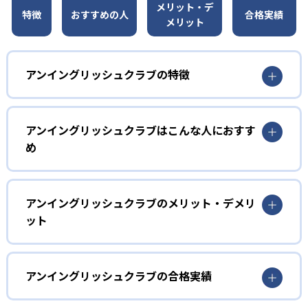
メリット・デ
特徴
おすすめの人
合格実績
メリット
アンイングリッシュクラブの特徴
1
「英語耳」トレーニング
アンイングリッシュクラブはこんな人におすす
アンイングリッシュクラブでは、「英語を英語のまま理解
め
する」ことを目標に、「英語耳」をつくるトレーニングを
行う。英語を「音」として覚えることを目標に、幼児〜小
幼児
学校低学年向けのWhite〜Yellowクラスでは、英語をでき
るだけたくさん聞くことに重点を置く。
英語を「音」として吸収したい人
アンイングリッシュクラブのメリット・デメリ
ット
2
英語を「音」として覚えることを目標に、Whiteクラスや
フォニックス×ディクテーションで発音と理解
Yellowクラスでは英語をできるだけたくさん聞くことに重
どんなメリットがある?
点を置く。
を強化
アンイングリッシュクラブでは、英語を母語感覚で習得し
アンイングリッシュクラブの合格実績
小学生
全クラスでフォニックスを徹底指導し、正確な発音の習得
ていくための授業が受けられる。リレーティーチング・ペ
話す・聞く力を本格的に鍛えたい人
を目指す。さらに、動画付きオリジナルテキストを使用し
アティーチング・ソロティーチングなどを選べるため、学
アンイングリッシュクラブの合格実績は？