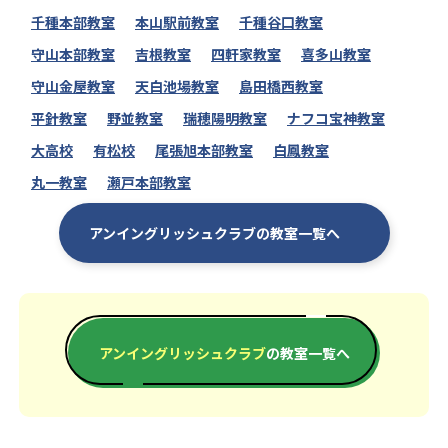
千種本部教室
本山駅前教室
千種谷口教室
守山本部教室
吉根教室
四軒家教室
喜多山教室
守山金屋教室
天白池場教室
島田橋西教室
平針教室
野並教室
瑞穂陽明教室
ナフコ宝神教室
大高校
有松校
尾張旭本部教室
白鳳教室
丸一教室
瀬戸本部教室
アンイングリッシュクラブの教室一覧へ
アンイングリッシュクラブ
の教室一覧へ