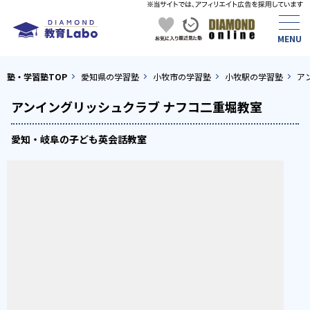
塾・学習塾TOP
愛知県の学習塾
小牧市の学習塾
小牧駅の学習塾
ア
アンイングリッシュクラブ ナフコ二重堀教室
愛知・岐阜の子ども英会話教室