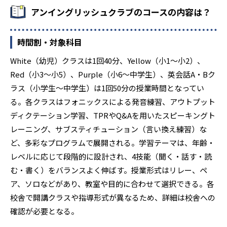
アンイングリッシュクラブのコースの内容は？
時間割・対象科目
White（幼児）クラスは1回40分、Yellow（小1〜小2）、
Red（小3〜小5）、Purple（小6〜中学生）、英会話A・Bク
ラス（小学生〜中学生）は1回50分の授業時間となってい
る。各クラスはフォニックスによる発音練習、アウトプット
ディクテーション学習、TPRやQ&Aを用いたスピーキングト
レーニング、サブスティチューション（言い換え練習）な
ど、多彩なプログラムで展開される。学習テーマは、年齢・
レベルに応じて段階的に設計され、4技能（聞く・話す・読
む・書く）をバランスよく伸ばす。授業形式はリレー、ペ
ア、ソロなどがあり、教室や目的に合わせて選択できる。各
校舎で開講クラスや指導形式が異なるため、詳細は校舎への
確認が必要となる。