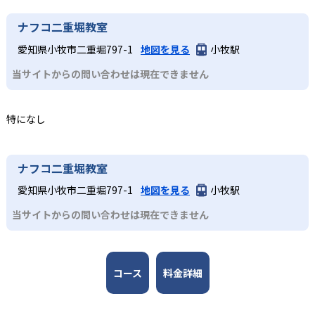
たディクテーショントレーニングで、聞き取った英語を実
習目的や予算に応じて最適な授業形式を選択可能だ。フォ
Yellow〜Redクラスではコミュニケーションに重点を置
アンイングリッシュクラブは合格実績を公式サイトで公開
ナフコ二重堀教室
際に書くアウトプットを実践。音で聞く力と文字化する理
ニックスやディクテーション、TPRなど多彩な学習法を組
き、英語の指示通りに体を動かすTPRやQ&A、言い換え練
していない。
解力を同時に鍛え「話す」「書く」「読む」「聞く」の4技
み合わせたトレーニングで、4技能をバランス良く伸ばせ
習を用いたスピーキングトレーニングを実施する。段階的
愛知県小牧市二重堀797-1
地図を見る
小牧駅
能をバランス良く向上させる。
る。
にレベルアップしながら、英語を「英語のまま」理解し話
当サイトからの問い合わせは現在できません
す力を養う。
3
選べる指導形式
どんなデメリットがある?
中学生
愛知・岐阜エリアの直営教室のみで展開するため、地域外
日本人講師と外国人講師による授業と、日本人講師のみの
特になし
の受講は難しい。ペアティーチングなどの指導形式には一
受験英語対策を見据えて応用力を身に付けたい人
授業を隔週で実施するリレーティーチング。日本人講師と
部の校舎でのみ実施しているものもあるため、近くの教室
外国人講師が毎回ペアで授業を行うペアティーチング、外
中学生・高校生が対象となる英会話A・Bクラスは、外国人
で希望する指導形式が選べない場合もある。
国人講師のみのソロティーチングなど、さまざまな指導形
講師のみの授業となる。英語を日本語と同じくらい話せる
ナフコ二重堀教室
式が用意されている。
水準を目指し、フリーカンバセーションを行う。大学受験
愛知県小牧市二重堀797-1
地図を見る
小牧駅
やその先にも役立つ英会話力を養う。
当サイトからの問い合わせは現在できません
コース
料金詳細