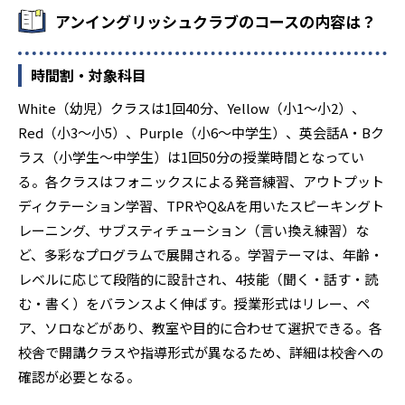
アンイングリッシュクラブのコースの内容は？
時間割・対象科目
White（幼児）クラスは1回40分、Yellow（小1〜小2）、
Red（小3〜小5）、Purple（小6〜中学生）、英会話A・Bク
ラス（小学生〜中学生）は1回50分の授業時間となってい
る。各クラスはフォニックスによる発音練習、アウトプット
ディクテーション学習、TPRやQ&Aを用いたスピーキングト
レーニング、サブスティチューション（言い換え練習）な
ど、多彩なプログラムで展開される。学習テーマは、年齢・
レベルに応じて段階的に設計され、4技能（聞く・話す・読
む・書く）をバランスよく伸ばす。授業形式はリレー、ペ
ア、ソロなどがあり、教室や目的に合わせて選択できる。各
校舎で開講クラスや指導形式が異なるため、詳細は校舎への
確認が必要となる。