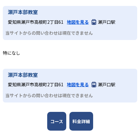
たディクテーショントレーニングで、聞き取った英語を実
習目的や予算に応じて最適な授業形式を選択可能だ。フォ
Yellow〜Redクラスではコミュニケーションに重点を置
アンイングリッシュクラブは合格実績を公式サイトで公開
瀬戸本部教室
際に書くアウトプットを実践。音で聞く力と文字化する理
ニックスやディクテーション、TPRなど多彩な学習法を組
き、英語の指示通りに体を動かすTPRやQ&A、言い換え練
していない。
解力を同時に鍛え「話す」「書く」「読む」「聞く」の4技
み合わせたトレーニングで、4技能をバランス良く伸ばせ
習を用いたスピーキングトレーニングを実施する。段階的
愛知県瀬戸市高根町2丁目61
地図を見る
瀬戸口駅
能をバランス良く向上させる。
る。
にレベルアップしながら、英語を「英語のまま」理解し話
当サイトからの問い合わせは現在できません
す力を養う。
3
選べる指導形式
どんなデメリットがある?
中学生
愛知・岐阜エリアの直営教室のみで展開するため、地域外
日本人講師と外国人講師による授業と、日本人講師のみの
特になし
の受講は難しい。ペアティーチングなどの指導形式には一
受験英語対策を見据えて応用力を身に付けたい人
授業を隔週で実施するリレーティーチング。日本人講師と
部の校舎でのみ実施しているものもあるため、近くの教室
外国人講師が毎回ペアで授業を行うペアティーチング、外
中学生・高校生が対象となる英会話A・Bクラスは、外国人
で希望する指導形式が選べない場合もある。
国人講師のみのソロティーチングなど、さまざまな指導形
講師のみの授業となる。英語を日本語と同じくらい話せる
瀬戸本部教室
式が用意されている。
水準を目指し、フリーカンバセーションを行う。大学受験
愛知県瀬戸市高根町2丁目61
地図を見る
瀬戸口駅
やその先にも役立つ英会話力を養う。
当サイトからの問い合わせは現在できません
コース
料金詳細