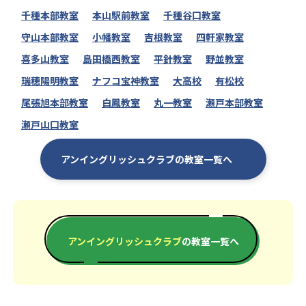
千種本部教室
本山駅前教室
千種谷口教室
守山本部教室
小幡教室
吉根教室
四軒家教室
喜多山教室
島田橋西教室
平針教室
野並教室
瑞穂陽明教室
ナフコ宝神教室
大高校
有松校
尾張旭本部教室
白鳳教室
丸一教室
瀬戸本部教室
瀬戸山口教室
アンイングリッシュクラブの教室一覧へ
アンイングリッシュクラブ
の教室一覧へ