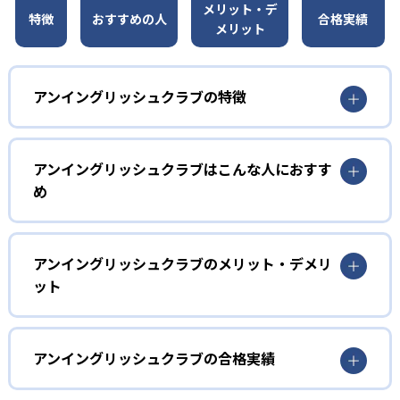
メリット・デ
特徴
おすすめの人
合格実績
メリット
アンイングリッシュクラブの特徴
1
「英語耳」トレーニング
アンイングリッシュクラブはこんな人におすす
アンイングリッシュクラブでは、「英語を英語のまま理解
め
する」ことを目標に、「英語耳」をつくるトレーニングを
行う。英語を「音」として覚えることを目標に、幼児〜小
幼児
学校低学年向けのWhite〜Yellowクラスでは、英語をでき
るだけたくさん聞くことに重点を置く。
英語を「音」として吸収したい人
アンイングリッシュクラブのメリット・デメリ
ット
2
英語を「音」として覚えることを目標に、Whiteクラスや
フォニックス×ディクテーションで発音と理解
Yellowクラスでは英語をできるだけたくさん聞くことに重
どんなメリットがある?
点を置く。
を強化
アンイングリッシュクラブでは、英語を母語感覚で習得し
アンイングリッシュクラブの合格実績
小学生
全クラスでフォニックスを徹底指導し、正確な発音の習得
ていくための授業が受けられる。リレーティーチング・ペ
話す・聞く力を本格的に鍛えたい人
を目指す。さらに、動画付きオリジナルテキストを使用し
アティーチング・ソロティーチングなどを選べるため、学
アンイングリッシュクラブの合格実績は？