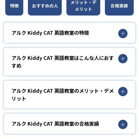
メリット・デ
特徴
おすすめの人
合格実績
メリット
アルク Kiddy CAT 英語教室の特徴
1
オリジナリティあふれるレッスン
アルク Kiddy CAT 英語教室はこんな人におす
レッスンはアルク独自の要素が盛り込まれた、楽しいアク
すめ
ティビティで構成される。顧客満足度95%を誇る講師陣の
工夫が行き届いた指導により、子どもたちは飽きることな
1
く英語に親しみ、自然に発話する力を伸ばす。講師オリジ
ナルの演出や年齢に応じたアレンジを随所に取り入れ、学
2～3歳児（プリコース）
アルク Kiddy CAT 英語教室のメリット・デメ
習意欲を高める仕掛けが豊富に用意されている。
リット
プリコースは2～3歳児を対象とした親子参加型レッスン。
2
親子で一緒にDVD『アルクのabc』を見ながら英語の歌やア
どんなメリットがある?
2歳から中学生までの発達段階に応じたカリキ
ニメを体験し、アクティビティやゲームを通じて英語の音
やリズムに親しむ。週1回40分という短時間ながら集中して
ュラム
アルクKiddy CAT英語教室の最大のメリットは、年齢・発達
アルク Kiddy CAT 英語教室の合格実績
学べる仕組みとなっており、親子のコミュニケーションを
段階に応じた豊富なコース体系と独自開発教材により、段
深めながら英語感覚を養う。
2～3歳向けのプリコースから中学生コースまで、年齢や発
階的かつ総合的に「聞く」「話す」「読む」「書く」の英
アルク Kiddy CAT 英語教室の合格実績は？