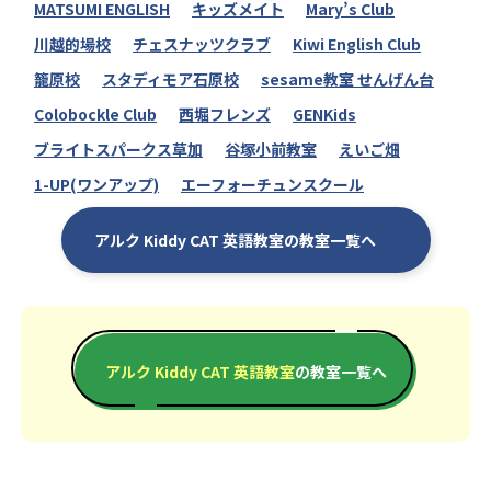
MATSUMI ENGLISH
キッズメイト
Mary’s Club
川越的場校
チェスナッツクラブ
Kiwi English Club
籠原校
スタディモア石原校
sesame教室 せんげん台
Colobockle Club
西堀フレンズ
GENKids
ブライトスパークス草加
谷塚小前教室
えいご畑
1-UP(ワンアップ)
エーフォーチュンスクール
アルク Kiddy CAT 英語教室の教室一覧へ
アルク Kiddy CAT 英語教室
の教室一覧へ