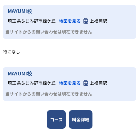
達ステージに合わせた学習目標と学びの流れを設定。未就
語4技能を伸ばせる点である。英語のプロが監修したオリジ
2
アルクKiddy CAT英語教室は合格実績を公式サイトで公開し
MAYUMI校
学児の敏感期に合わせた「よく聞く」→「声に出す」
ナル教材や「音が出るペン」、「CLIL」（英語の4技能を高
ていない。
4～5歳児
→「自分のことを話す」の3ステップや、小学生のフォニッ
める教育方法）など多彩な学習ツールを活用し、楽しみな
埼玉県ふじみ野市緑ケ丘
地図を見る
上福岡駅
クス（アルファベットの文字を音声化する方法）指導、中
がら実践的な英語運用力を身につけられる。全国に展開す
4～5歳児向けに設計された2年間のカリキュラムで、「よく
学生のタスクベース学習（実用的なテーマや課題に取り組
当サイトからの問い合わせは現在できません
る教室網があり、無料体験レッスンや地域に適したサポー
聞く」→「声に出す」→「自分のことを話す」の3ステップ
むことで、外国語のコミュニケーション能力を上げる教育
トを受けられる。少人数制グループレッスンで一人ひとり
を通じてセンテンス（1文程度）での表現力を習得。週1回
方法）など、段階的に「聞く」「話す」「読む」「書く」
にきめ細かい指導が行き届く点も強みである。
50分のレッスンでは「音が出るペン」などの教材を活用
の英語4技能をバランスよく育成する設計となっている。
特になし
し、家庭学習も促進する。小学生コースへの橋渡しとなる
どんなデメリットがある?
基礎力を楽しく習得できる。
3
英語のプロが作る信頼の教材
デメリットとしては、教室によって開講コースやレッスン
3
MAYUMI校
時間、月謝や入会金が異なるため、希望するコースが近隣
アルクの50年以上にわたる教材開発のノウハウを結集した
で受講できない場合がある点である。また、教材費や年間
小学生～中学生（JHコース）
オリジナル教材を使用。DVDやペン型学習ツール、ワーク
埼玉県ふじみ野市緑ケ丘
地図を見る
上福岡駅
プランに一定の費用負担が生じるほか、週1回のペースで学
ブック、テキスト、CDなど多彩な媒体を通じて、4技能を
小学生低学年のSTEP1～3は週1回50分、高学年のSTEP4～
ぶ形式のため、学習量を確保するには家庭での追加学習が
当サイトからの問い合わせは現在できません
総合的にカバーし、実践的な英語運用能力を養成する。教
6は週1回60分で、フォニックス（アルファベットの文字を
必要なこともある。さらに、グループレッスンのため、個
材は年齢・学年別に最適化されており、家庭学習との連携
音声化する方法）やMATメソッド（講師が見本示し、子ど
人指導のように細部までマンツーマンで指導を受けたい場
もスムーズに行える構成となっている。
もがまねをしながら英語を話す指導法）を取り入れた会話
合には別途オプションを検討する必要がある。
コース
料金詳細
力強化を実施。JHコースは中学1～2年生向けに週1回60～
90分で文法定着とタスクベース学習を両立し、コミュニケ
ーション力を育成する。学校英語の補完としても活用しや