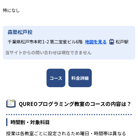
大学入試やその先を見据えて本格的なプログラミン
3
どんなデメリットがある?
新大学入試に備えた本格学習
グを学びたい人
特になし
一部教室では無料体験が実施されていない場合があるた
中学生・高校生に推奨の中級コースでは、実際にホームペ
初級コースでは教育版マインクラフトを用いた導入パート
め、事前に教室ごとに確認が必要だ。機材の購入は原則不
ージやゲームなどを作りながら楽しくプログラミングを学
とQUREOオリジナル教材を使ったメインパートで基礎概念
森塾松戸校
要とされているが、教室によっては持ち込みのパソコンで
ぶ。JavaScriptを中心に学び、スモールステップで徐々に
を網羅。中級コースではJavaScriptを中心に学び、スモー
授業を行う場合もある。その他、一部の教室では特定のコ
本格的なコーディングに挑戦していく。カリキュラムは
千葉県松戸市本町1-2 第二宝星ビル6階
地図を見る
松戸駅
ルステップで徐々に本格的なコーディングに挑戦してい
ースしか開講していない場合もあるなど、教室によって状
「プログラミング能力検定」に準拠しており、日々の授業
く。学習を通して、大学入試問題にも対応できる実践力を
況が異なるため、必ず通う予定の教室に問い合わせて詳細
当サイトからの問い合わせは現在できません
が検定対策にもなる。検定などを通して達成感を味わいな
養成する。
を確認しておこう。
がら、大学入学共通テスト「情報」で出題されるようにな
ったプログラミングの知識をみにつけていくことができ
る。
コース
料金詳細
QUREOプログラミング教室のコースの内容は？
時間割・対象科目
授業は各教室ごとに設定されるため曜日・時間帯は異なる