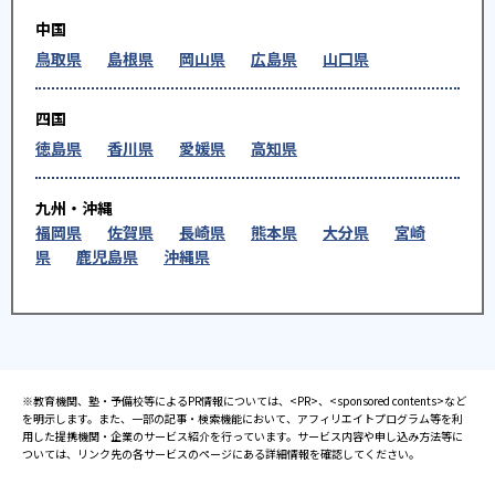
中国
鳥取県
島根県
岡山県
広島県
山口県
四国
徳島県
香川県
愛媛県
高知県
九州・沖縄
福岡県
佐賀県
長崎県
熊本県
大分県
宮崎
県
鹿児島県
沖縄県
※教育機関、塾・予備校等によるPR情報については、<PR>、<sponsored contents>など
を明示します。また、一部の記事・検索機能において、アフィリエイトプログラム等を利
用した提携機関・企業のサービス紹介を行っています。サービス内容や申し込み方法等に
ついては、リンク先の各サービスのページにある詳細情報を確認してください。