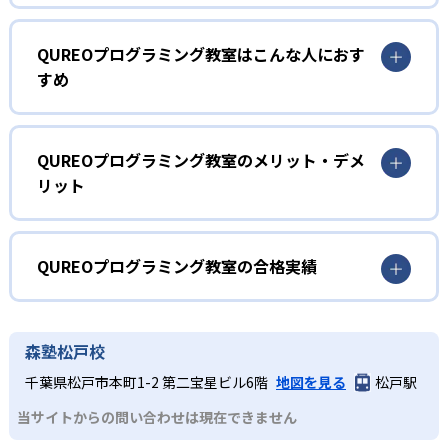
1
マンガ出版もされたストーリーのある教材
QUREOプログラミング教室はこんな人におす
すめ
QUREOプログラミング教室の教材にはストーリーがあり、
これを題材にしたマンガ『キュレオ プログラミングチャレ
小学生
ンジャーズ!』が小学館「コロコロイチバン!」で連載されて
プログラミングを初めて学ぶ子ども
いる。ストーリーは「キャラクターと一緒にバグを倒す旅
QUREOプログラミング教室のメリット・デメ
に出る」内容で、子どもが夢中になって学ぶことが可能
リット
まずは導入として、教育版マインクラフトの世界を探検し
だ。楽しく学びながら、自然にプログラミングの基本を理
ながらプログラミングの基礎概念を体感的に学ぶ。その
解できる。
どんなメリットがある?
後、オリジナル教材による400種類以上の本格的なゲーム作
2
りを通して、プログラミングの基礎を網羅的に習得してい
QUREOプログラミング教室は、ゲーム感覚で学べるストー
QUREOプログラミング教室の合格実績
く。教材にはマンガ出版もされた本格的なストーリーがあ
個別最適化された学習カリキュラム
リー性の高い教材によって子どもの興味を引き出す。個別
り、サポートしてくれるガイドキャラクターの存在や、学
最適化されたカリキュラムと対話形式のガイドで理解度に
QUREOプログラミング教室の合格実績は？
習を進めると新しいキャラクターがもらえ、より高度なゲ
IT企業サイバーエージェントグループ運営の小学生向けプ
合わせた学習が可能であるため、飽きずに長期的な学習が
QUREOプログラミング教室は合格実績を公式サイトで公開
ーム作りに挑戦できるようになるシステムなど、子どもが
森塾松戸校
ログラミングスクール「Tech Kids School」が監修した、
続けやすい。また、2025年導入の大学入学共通テスト「情
していない。
夢中になれる要素が満載。集中力を持続させつつ、楽しみ
大学入試までを見据えた本格的なカリキュラム。一人ひと
報」科目に対応した内容で、中学・高校での学びや将来の
千葉県松戸市本町1-2 第二宝星ビル6階
地図を見る
松戸駅
ながら学習を進めることが可能だ。
りの学習進捗や成績をリアルタイムで取得して把握するこ
進路選択に役立つ実践的スキルを養成できる。無料体験授
とで、自分から質問をすることが苦手な子であっても取り
当サイトからの問い合わせは現在できません
業が実施されており、プログラミングが初めてでも気軽に
中学生・高校生
こぼさずに指導を行う。
体験ができる点も大きなメリットだ。