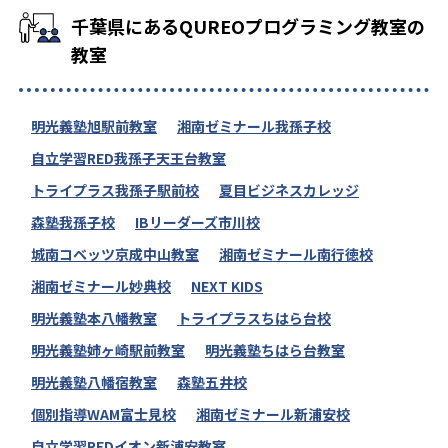
千葉県にあるQUREOプログラミング教室の
教室
明光義塾旭駅前教室
湘南ゼミナール我孫子校
自立学習RED我孫子天王台教室
トライプラス我孫子駅前校
夏目ビジネスカレッジ
森塾我孫子校
IBリーダーズ市川校
城南コベッツ京成中山教室
湘南ゼミナール南行徳校
湘南ゼミナール妙典校
NEXT KIDS
明光義塾本八幡教室
トライプラスちはら台校
明光義塾姉ヶ崎駅前教室
明光義塾ちはら台教室
明光義塾八幡宿教室
森塾五井校
個別指導WAM富士見校
湘南ゼミナール新浦安校
自立学習REDイオン新浦安教室