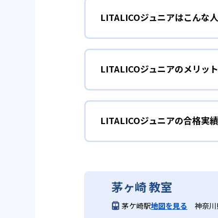
LITALICOジュニアはこん
LITALICOジュニアでは、専
オーダーメイドの学習プログラム
遊びを通してコ
0～2歳
組み込み、得意を伸ばしながら苦
LITALICOジュニアのメリ
五感を使用する遊びなどを通して
2
専門性の高い
していけるようにしている。
どんなメリットがある?
発達障害・学習障害の支援経験豊
社会性を育みた
3～6歳
整や教材選定においても視覚・聴
LITALICOジュニアの合格実
一人ひとりの発達特性に合わせた
する。
の専門スタッフが在籍し、心理検
集団での遊びやルール学習を通じ
る。 また、保護者向けの面談や
授業を組み合わせて、対人関係の
LITALICOジュニアの合
3
保護者サポー
どんなデメリットがある?
LITALICOジュニアは合格実績
短期間で
小学生・中高生
茅ヶ崎 教室
定期的な面談や振り返りを通じて
教室運営費や授業料は教室ごとに
パーソナルコースでは、9か月を
ムも用意し、家庭・学校・教室が
茅ケ崎駅
地図を見る
神奈川県
員が異なるため、希望する時間帯
ーメイドの支援により、短期間で