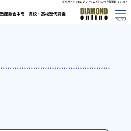
塾
座談会
中高一貫校・高校
塾代調査