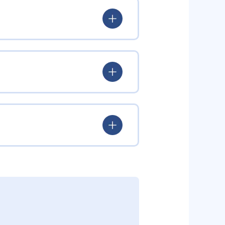
し、一人ひとりのニーズに合わせた
ルスキルや生活面でのサポートも
らコミュニケーション能力を伸ば
視の指導メソッドを導入。環境調
しながら、最適な学習体験を実現
同時にサポートできる。 発達支援
め、的確なアプローチが期待でき
ビスでは、個別支援と集団支援の
的に高める体制が整っている。
ペアレントトレーニングプログラ
 また、教室によって開講日時や定
員による完全マンツーマン・オーダ
る。
どもに適した学習計画を立てる。