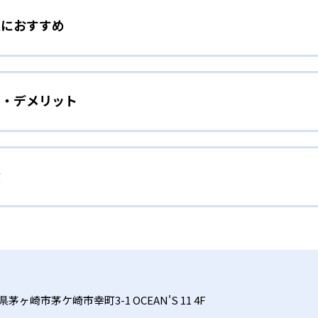
な人におすすめ
門スタッフが発達特性や行動の特徴を分析するアセスメントを実施
を提供する。国語・算数などの教科学習だけでなく、ソーシャ
ミュニケーション能力を養いたい人向け
手を補う包括的な指導をする。
ット・デメリット
、子どもの能力を高めていく。子どもが自発的に、楽しみなが
教育プログラム
富な講師陣が、心理学や応用行動分析学に基づくエビデンス重
い人向け
覚・体感など多様な学び方を取り入れ、オリジナル教材を活用
績
オーダーメイド指導で、教科学習とソーシャルスキルアップを
査やアセスメントを活用して学習プランを科学的に設計するた
て、ソーシャルスキルアップを図る時期。児童発達支援のサー
トレーニングで家庭と教室の連携を強化し、学びの効果を継続
基本スキルや自己表現力を育む。
格実績は？
ト環境
を公式サイトで公開していない。
成長を実感したい人向け
、ご家庭での学び方やほめ方までプランニング。保護者向けの
異なり、地域によって費用負担が大きく変動する場合がある。
1つの区切りとして目標を設定して取り組む。専任の担当指導
連携する体制で子どもを多角的に支援する仕組みを構築してい
茅ヶ崎市茅ケ崎市幸町3-1 OCEAN'S 11 4F
に予約が取りにくい場合がある。
の成長を目指す。専門的なアセスメントにより、それぞれの子