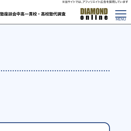
塾
座談会
中高一貫校・高校
塾代調査