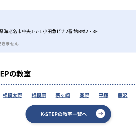
海老名市中央1-7-1 小田急ビナ2番 館B棟2・3F
できません
TEPの教室
相模大野
相模原
茅ヶ崎
秦野
平塚
藤沢
K-STEPの教室一覧へ