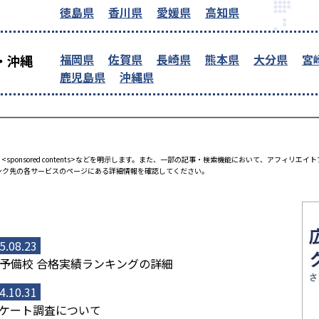
徳島県
香川県
愛媛県
高知県
福岡県
佐賀県
長崎県
熊本県
大分県
宮
・沖縄
鹿児島県
沖縄県
<sponsored contents>などを明示します。また、一部の記事・検索機能において、アフィリ
ンク先の各サービスのページにある詳細情報を確認してください。
5.08.23
予備校 合格実績ランキングの詳細
4.10.31
ケート調査について