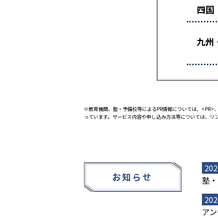
四国
九州
※教育機関、塾・予備校等によるPR情報については、<PR>、
っています。サービス内容や申し込み方法等については、リ
202
お知らせ
塾・
202
アン