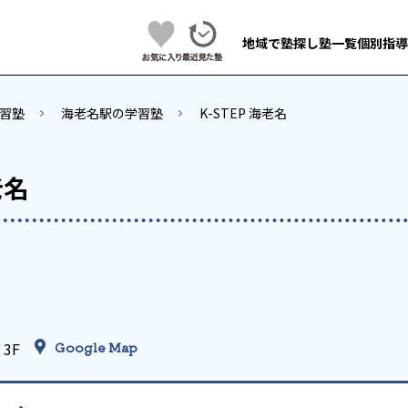
地域で塾探し
塾一覧
個別指導
習塾
海老名駅の学習塾
K-STEP 海老名
老名
3F
Google Map