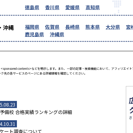
徳島県
香川県
愛媛県
高知県
福岡県
佐賀県
長崎県
熊本県
大分県
宮
・沖縄
鹿児島県
沖縄県
<sponsored contents>などを明示します。また、一部の記事・検索機能において、アフィリ
ンク先の各サービスのページにある詳細情報を確認してください。
5.08.23
予備校 合格実績ランキングの詳細
4.10.31
ケート調査について