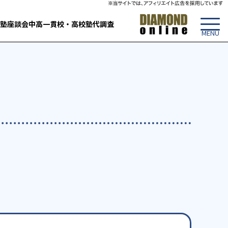
塾
座談会
中高一貫校・高校
塾代調査