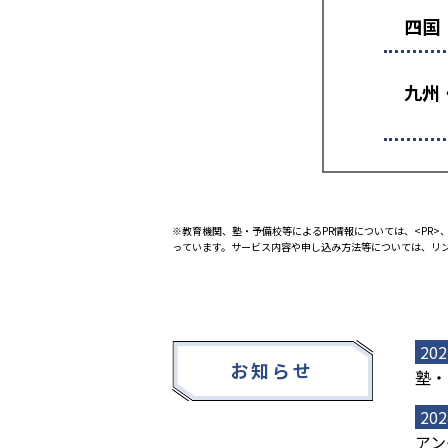
四国
九州
※教育機関、塾・予備校等によるPR情報については、<PR>、
っています。サービス内容や申し込み方法等については、リ
202
お知らせ
塾・
202
アン