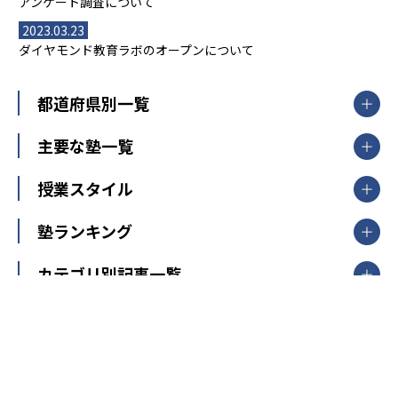
アンケート調査について
2023.03.23
ダイヤモンド教育ラボのオープンについて
都道府県別一覧
北海道・東北
主要な塾一覧
北海道
青森県
岩手県
宮城県
秋田県
【掲載塾一覧を見る】
授業スタイル
山形県
福島県
臨海セミナー
関東
個別指導
塾ランキング
東京個別指導学院
東京都
神奈川県
埼玉県
千葉県
茨城県
集団授業
個別指導塾TOMAS
栃木県
群馬県
中学受験ランキング
カテゴリ別記事一覧
オンライン指導
明光義塾
大学受験ランキング
北陸
映像授業
ナビ個別指導学院
中学受験
特集
新潟県
富山県
石川県
福井県
個別教室のトライ
高校受験
東進ハイスクール
中部
開成番長直伝！子どもの受験を成功させる方法
中高一貫校・高校
大学受験
武田塾
愛知県
静岡県
岐阜県
三重県
長野県
令和時代の失敗しない塾選び
資格取得・学び直し
山梨県