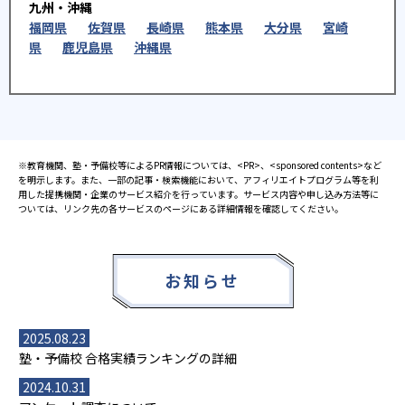
九州・沖縄
福岡県
佐賀県
長崎県
熊本県
大分県
宮崎
県
鹿児島県
沖縄県
※教育機関、塾・予備校等によるPR情報については、<PR>、<sponsored contents>など
を明示します。また、一部の記事・検索機能において、アフィリエイトプログラム等を利
用した提携機関・企業のサービス紹介を行っています。サービス内容や申し込み方法等に
ついては、リンク先の各サービスのページにある詳細情報を確認してください。
お知らせ
2025.08.23
塾・予備校 合格実績ランキングの詳細
2024.10.31