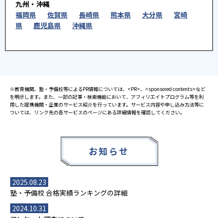
九州・沖縄
福岡県
佐賀県
長崎県
熊本県
大分県
宮崎
県
鹿児島県
沖縄県
※教育機関、塾・予備校等によるPR情報については、<PR>、<sponsored contents>など
を明示します。また、一部の記事・検索機能において、アフィリエイトプログラム等を利
用した提携機関・企業のサービス紹介を行っています。サービス内容や申し込み方法等に
ついては、リンク先の各サービスのページにある詳細情報を確認してください。
お知らせ
2025.08.23
塾・予備校 合格実績ランキングの詳細
2024.10.31