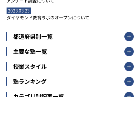
アンケート調査について
2023.03.23
ダイヤモンド教育ラボのオープンについて
都道府県別一覧
北海道・東北
主要な塾一覧
北海道
青森県
岩手県
宮城県
秋田県
【掲載塾一覧を見る】
授業スタイル
山形県
福島県
臨海セミナー
関東
個別指導
塾ランキング
東京個別指導学院
東京都
神奈川県
埼玉県
千葉県
茨城県
集団授業
個別指導塾TOMAS
栃木県
群馬県
中学受験ランキング
カテゴリ別記事一覧
オンライン指導
明光義塾
大学受験ランキング
北陸
映像授業
ナビ個別指導学院
中学受験
特集
新潟県
富山県
石川県
福井県
個別教室のトライ
高校受験
東進ハイスクール
中部
開成番長直伝！子どもの受験を成功させる方法
中高一貫校・高校
大学受験
武田塾
愛知県
静岡県
岐阜県
三重県
長野県
令和時代の失敗しない塾選び
資格取得・学び直し
山梨県