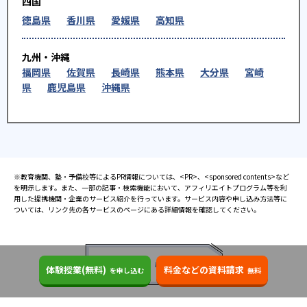
四国
徳島県
香川県
愛媛県
高知県
九州・沖縄
福岡県
佐賀県
長崎県
熊本県
大分県
宮崎
県
鹿児島県
沖縄県
※教育機関、塾・予備校等によるPR情報については、<PR>、<sponsored contents>など
を明示します。また、一部の記事・検索機能において、アフィリエイトプログラム等を利
用した提携機関・企業のサービス紹介を行っています。サービス内容や申し込み方法等に
ついては、リンク先の各サービスのページにある詳細情報を確認してください。
お知らせ
体験授業(無料)
料金などの資料請求
を申し込む
無料