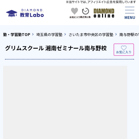
塾・学習塾TOP
埼玉県の学習塾
さいたま市中央区の学習塾
南与野駅の
グリムスクール 湘南ゼミナール南与野校