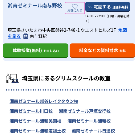
湘南ゼミナール南与野校
電話する
通話料無料
14:00〜22:00（日曜・月曜を除
く）
埼玉県さいたま市中央区鈴谷2-748-1 ウエストヒルズ1F
地図
を見る
南与野駅
体験授業(無料)
料金などの資料請求
を申し込む
無料
埼玉県にあるグリムスクールの教室
湘南ゼミナール越谷レイクタウン校
湘南ゼミナール川口校
湘南ゼミナール戸塚安行校
湘南ゼミナール浦和美園校
湘南ゼミナール浦和校
湘南ゼミナール浦和道祖土校
湘南ゼミナール日進校