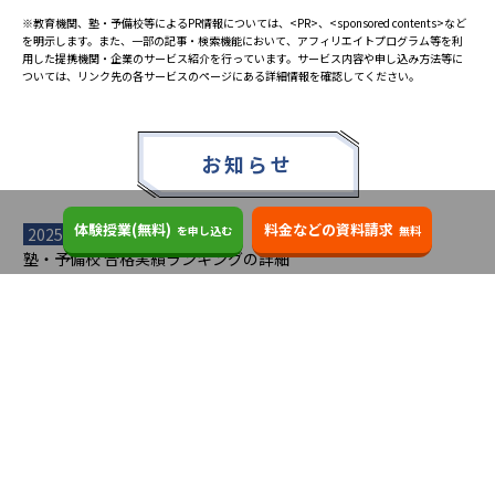
※教育機関、塾・予備校等によるPR情報については、<PR>、<sponsored contents>など
を明示します。また、一部の記事・検索機能において、アフィリエイトプログラム等を利
用した提携機関・企業のサービス紹介を行っています。サービス内容や申し込み方法等に
ついては、リンク先の各サービスのページにある詳細情報を確認してください。
お知らせ
体験授業(無料)
料金などの資料請求
を申し込む
無料
2025.08.23
塾・予備校 合格実績ランキングの詳細
2024.10.31
アンケート調査について
2023.03.23
ダイヤモンド教育ラボのオープンについて
都道府県別一覧