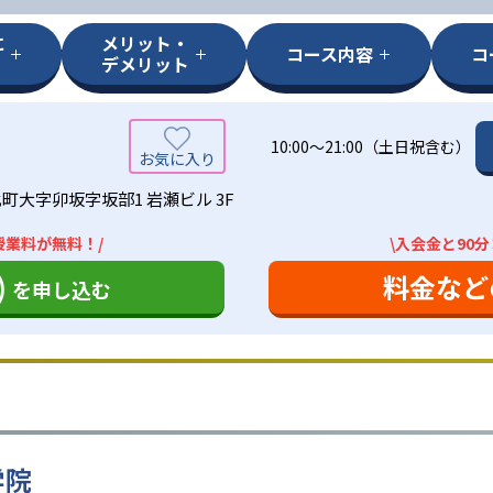
に
メリット・
コース内容
コ
デメリット
10:00〜21:00（土日祝含む）
町大字卯坂字坂部1 岩瀬ビル 3F
授業料が無料！/
\入会金と90
)
料金など
を申し込む
学院