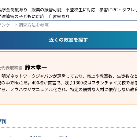
奨学金制度あり
授業の振替可能
不登校生に対応
学習にPC・タブレ
発達障害の子どもに対応
自習室あり
アンケート調査方法
を参照
近くの教室を探す
鈴木孝一
社代表取締役
）明光ネットワークジャパンが運営しており、売上や教室数、生徒数など
の中でNo.1だ。400校が直営で、残り1300校はフランチャイズ校で
から、ノウハウがマニュアル化され、特定の優秀な人材に依存しない教
評判