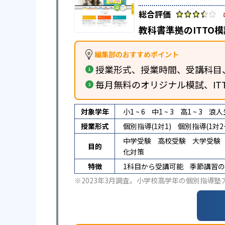
教科書準拠のITTO
編集部のおすすめポイント
授業形式、授業時間、受講科目
毎月無料のオリジナル模試、IT
対象学年
小1 ~ 6
中1 ~ 3
高1 ~ 3
浪人
授業形式
個別指導(1対1)
個別指導(1対2~
中学受験
高校受験
大学受験
目的
化対策
特徴
1科目から受講可能
季節講習の
※2023年3月調査。
小学校高学年の個別指導塾