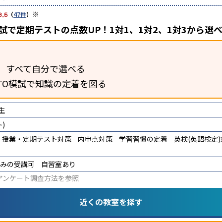
※
3.5
（
47件
）
模試で定期テストの点数UP！1対1、1対2、1対3から選
、すべて自分で選べる
TO模試で知識の定着を図る
生
)
授業・定期テスト対策
内申点対策
学習習慣の定着
英検(英語検定
みの受講可
自習室あり
アンケート調査方法
を参照
近くの教室を探す