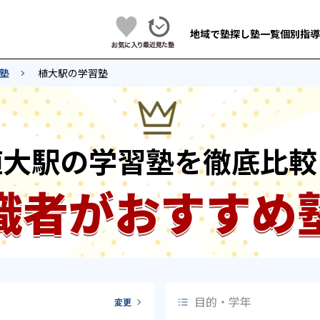
地域で塾探し
塾一覧
個別指導
塾
植大駅の学習塾
植大駅の学習塾を徹底比較
識者がおすすめ
目的・学年
変更