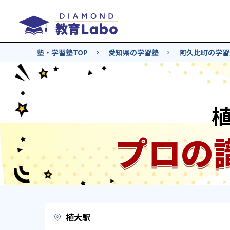
塾・学習塾TOP
愛知県の学習塾
阿久比町の学習
プロの
植大駅