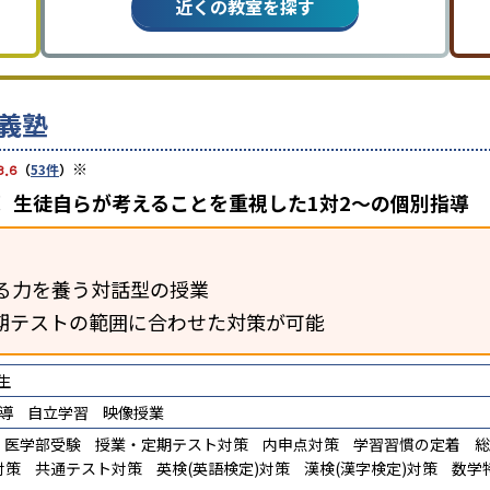
近くの教室を探す
義塾
※
3.6
（
53件
）
 生徒自らが考えることを重視した1対2〜の個別指導
る力を養う対話型の授業
期テストの範囲に合わせた対策が可能
生
導
自立学習
映像授業
医学部受験
授業・定期テスト対策
内申点対策
学習習慣の定着
総
対策
共通テスト対策
英検(英語検定)対策
漢検(漢字検定)対策
数学