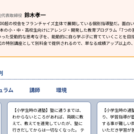
鈴木孝一
社代表取締役
1200超の校舎をフランチャイズ主体で展開している個別指導塾だ。面
日本の小・中・高校生向けにアレンジ・開発した教育プログラム「7つの
いった受動的な思考な子を、能動的に自ら学ぶ子に育てていくことを目
式の特別講座として別料金で提供されるので、単なる成績アップ以上の
判
ュラム
講師
環境
【小学生時の通塾】塾に通うまでは、
【小学生時の通
わからないところがあれば、両親に教
り、学習指導が
えて、教えてを連発していたが、塾に
する事が難しい
行きだしてからは一切なくなった。 テ
いただき学習が