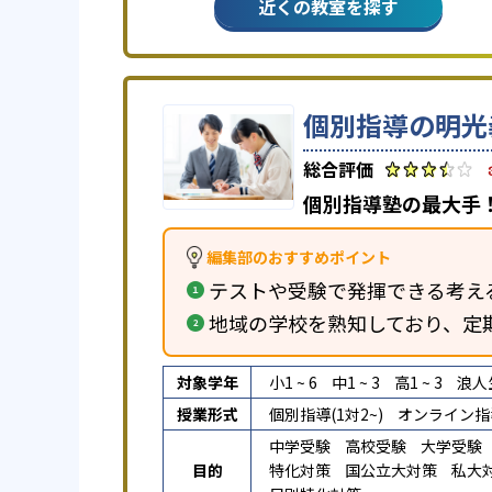
近くの教室を探す
個別指導の明光
個別指導塾の最大手！
編集部のおすすめポイント
テストや受験で発揮できる考え
地域の学校を熟知しており、定
対象学年
小1 ~ 6
中1 ~ 3
高1 ~ 3
浪人
授業形式
個別指導(1対2~)
オンライン指
中学受験
高校受験
大学受験
目的
特化対策
国公立大対策
私大