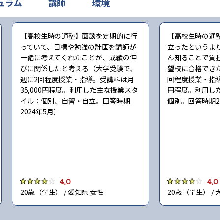
ュラム
講師
環境
【高校生時の通塾】面談を定期的に行
【高校生時の通
っていて、目標や勉強の計画を講師が
立ったというよ
一緒に考えてくれたことが、成績の伸
ん知ることで負
びに関係したと考える（大学受験で、
望校に合格でき
週に2回程度授業・指導。受講料は月
回程度授業・指導
35,000円程度。利用した主な授業スタ
円程度。利用し
イル：個別、自習・自立。回答時期
個別。回答時期2
2024年5月）
4.0
4.0
20歳（学生） / 愛知県 女性
20歳（学生） / 