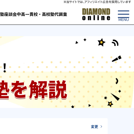
塾
座談会
中高一貫校・高校
塾代調査
！
塾を解説
変更