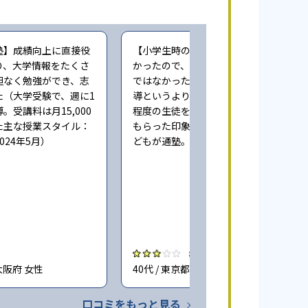
塾】成績向上に直接役
【小学生時の通塾】本人にやる気が無
り、大学情報をたくさ
かったので、成績向上するという感じ
担なく勉強ができ、志
ではなかった。また指導自体も個人指
た（大学受験で、週に1
導というより、一人の先生が一度に3人
。受講料は月15,000
程度の生徒をみており、きちんとみて
た主な授業スタイル：
もらった印象ではない（小学6年時に子
024年5月）
どもが通塾。回答時期:2023年3月）
3.0
大阪府 女性
40代 / 東京都 女性
口コミをもっと見る