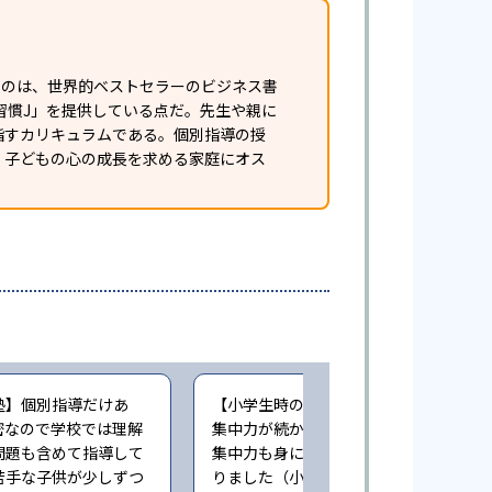
白いのは、世界的ベストセラーのビジネス書
習慣J」を提供している点だ。先生や親に
指すカリキュラムである。個別指導の授
、子どもの心の成長を求める家庭にオス
塾】個別指導だけあ
【小学生時の通塾】家だとどうしても
密なので学校では理解
集中力が続かない事があるため 塾では
問題も含めて指導して
集中力も身について成績向上につなが
苦手な子供が少しずつ
りました（小学6年時に子どもが通塾。