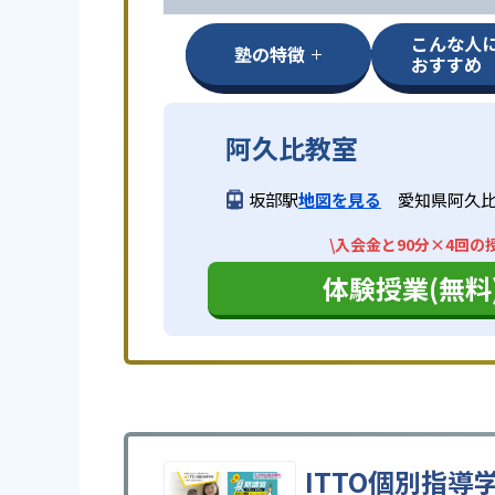
こんな人
塾の特徴
おすすめ
阿久比教室
坂部駅
地図を見る
愛知県阿久比
\入会金と90分×4回の
体験授業(無料
ITTO個別指導