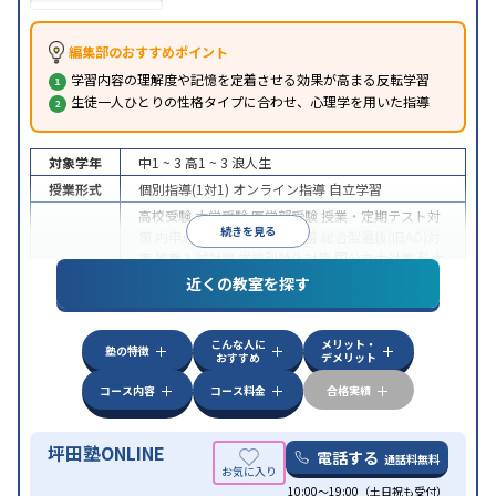
編集部のおすすめポイント
学習内容の理解度や記憶を定着させる効果が高まる反転学習
生徒一人ひとりの性格タイプに合わせ、心理学を用いた指導
対象学年
中1 ~ 3
高1 ~ 3
浪人生
授業形式
個別指導(1対1)
オンライン指導
自立学習
高校受験
大学受験
医学部受験
授業・定期テスト対
続きを見る
策
内申点対策
学習習慣の定着
総合型選抜(旧AO)対
策
推薦入試対策
学校別特化対策
国公立大対策
私大
目的
対策
共通テスト対策
英検(英語検定)対策
漢検(漢字
近くの教室を探す
検定)対策
数学特化対策
英語・英会話特化対策
その
他科目別特化対策
こんな人に
メリット・
中高一貫校生に対応
授業の振替可能
不登校生に対
塾の特徴
おすすめ
デメリット
応
学習にPC・タブレットを利用
オンライン対応
1
特徴
科目から受講可能
季節講習のみの受講可
発達障害
コース内容
コース料金
合格実績
の子どもに対応
坪田塾ONLINE
電話する
通話料無料
10:00～19:00（土日祝も受付）