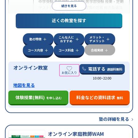
中学受験
高校受験
大学受験
医学部受験
授業・定期
続きを見る
テスト対策
内申点対策
学習習慣の定着
総合型選抜
(旧AO)対策
推薦入試対策
学校別特化対策
国公立大
目的
対策
私大対策
共通テスト対策
英検(英語検定)対策
近くの教室を探す
漢検(漢字検定)対策
数学特化対策
英語・英会話特化
対策
その他科目別特化対策
こんな人に
メリット・
中高一貫校生に対応
授業の振替可能
不登校生に対
塾の特徴
おすすめ
デメリット
特徴
応
オンライン対応
1科目から受講可能
季節講習の
みの受講可
自習室あり
コース内容
コース料金
合格実績
オンライン教室
電話する
通話料無料
10:00~22:00
地図を見る
体験授業(無料)
料金などの資料請求
を申し込む
無料
塾の詳細を見る
オンライン家庭教師WAM