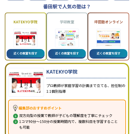
番田駅で人気の塾は？
KATEKYO学院
学研教室
坪田塾オンライン
近くの教室を探す
近くの教室を探す
近くの教室を探す
KATEKYO学院
プロ教師が家庭学習の計画まで立てる、担任制の
1:1個別指導
編集部のおすすめポイント
双方向型の授業で教師が子どもの理解度を丁寧にチェック
1コマ90分～150分の授業時間内で、複数科目を学習すること
も可能