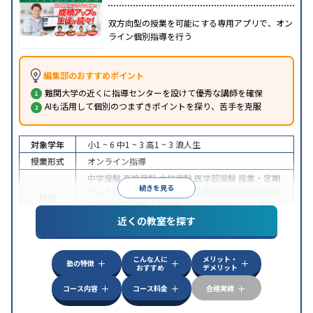
双方向型の授業を可能にする専用アプリで、オン
ライン個別指導を行う
編集部のおすすめポイント
難関大学の近くに指導センターを設けて優秀な講師を確保
AIも活用して個別のつまずきポイントを探り、苦手を克服
対象学年
小1 ~ 6
中1 ~ 3
高1 ~ 3
浪人生
授業形式
オンライン指導
中学受験
高校受験
大学受験
医学部受験
授業・定期
続きを見る
テスト対策
内申点対策
学習習慣の定着
総合型選抜
目的
(旧AO)対策
推薦入試対策
英検(英語検定)対策
漢検
(漢字検定)対策
近くの教室を探す
中高一貫校生に対応
成績保証制度あり
授業の振替
特徴
可能
不登校生に対応
学習にPC・タブレットを利用
こんな人に
メリット・
オンライン対応
1科目から受講可能
塾の特徴
おすすめ
デメリット
コース内容
コース料金
合格実績