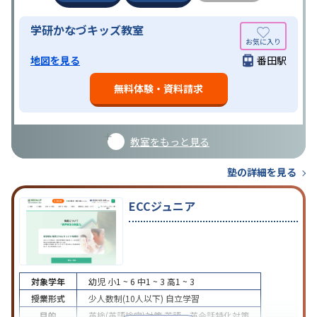
学研かなづキッズ教室
地図を見る
番田駅
無料体験・資料請求
教室をもっと見る
塾の詳細を見る
ECCジュニア
対象学年
幼児
小1 ~ 6
中1 ~ 3
高1 ~ 3
授業形式
少人数制(10人以下)
自立学習
目的
英検(英語検定)対策
英語・英会話特化対策