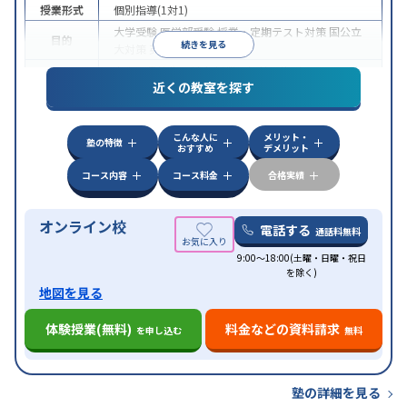
授業形式
個別指導(1対1)
大学受験
医学部受験
授業・定期テスト対策
国公立
目的
続きを見る
大対策
英検(英語検定)対策
中高一貫校生に対応
授業の振替可能
オンライン対
特徴
近くの教室を探す
応
自習室あり
こんな人に
メリット・
塾の特徴
おすすめ
デメリット
コース内容
コース料金
合格実績
オンライン校
電話する
通話料無料
9:00～18:00(土曜・日曜・祝日
を除く)
地図を見る
体験授業(無料)
料金などの資料請求
を申し込む
無料
塾の詳細を見る