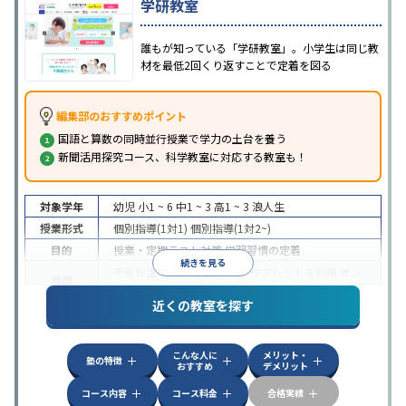
学研教室
誰もが知っている「学研教室」。小学生は同じ教
材を最低2回くり返すことで定着を図る
編集部のおすすめポイント
国語と算数の同時並行授業で学力の土台を養う
新聞活用探究コース、科学教室に対応する教室も！
対象学年
幼児
小1 ~ 6
中1 ~ 3
高1 ~ 3
浪人生
授業形式
個別指導(1対1)
個別指導(1対2~)
目的
授業・定期テスト対策
学習習慣の定着
続きを見る
不登校生に対応
学習にPC・タブレットを利用
オン
特徴
ライン対応
近くの教室を探す
こんな人に
メリット・
塾の特徴
おすすめ
デメリット
コース内容
コース料金
合格実績