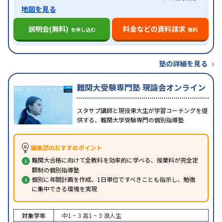
地図を見る
説明会(無料)
料金などの資料請求
を申し込む
無料
塾の詳細を見る
難関大受験専門塾 現論会オンライン
スタサプ講師と現役東大生が学習コーチングを提
供する、難関大学受験専門の個別指導塾
編集部のおすすめポイント
難関大合格に向けて全教科を効率的に学べる、授業料が完全定
額制の個別指導塾
個別に年間計画を作成、1日単位ですべきことも指示し、勉強
に集中できる環境を実現
対象学年
中1 ~ 3
高1 ~ 3
浪人生