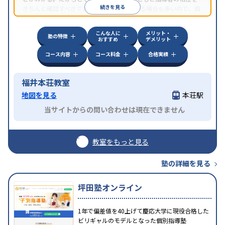
続きを見る
きちんと確認すべきである。近所に2校舎ある場合も多いので、両
方見学してみることをオススメする。
こんな人に
メリット・
塾の特徴
おすすめ
デメリット
コース内容
コース料金
合格実績
福井本荘教室
地図を見る
本荘駅
当サイトからの問い合わせは現在できません
教室をもっと見る
塾の詳細を見る
坪田塾オンライン
1年で偏差値を40上げて慶応大学に現役合格した
ビリギャルのモデルとなった個別指導塾