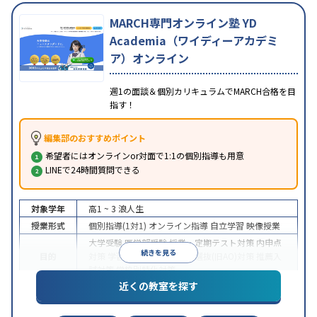
MARCH専門オンライン塾 YD
Academia（ワイディーアカデミ
ア）オンライン
週1の面談＆個別カリキュラムでMARCH合格を目
指す！
編集部のおすすめポイント
希望者にはオンラインor対面で1:1の個別指導も用意
LINEで24時間質問できる
対象学年
高1 ~ 3
浪人生
授業形式
個別指導(1対1)
オンライン指導
自立学習
映像授業
大学受験
医学部受験
授業・定期テスト対策
内申点
続きを見る
目的
対策
学習習慣の定着
総合型選抜(旧AO)対策
推薦入
試対策
学校別特化対策
近くの教室を探す
中高一貫校生に対応
授業の振替可能
不登校生に対
特徴
応
学習にPC・タブレットを利用
オンライン対応
1
科目から受講可能