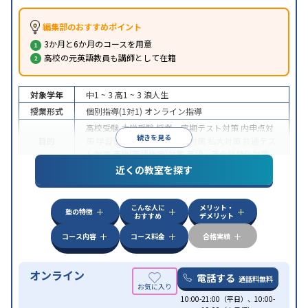
編集部のおすすめポイント
3か月と6か月のコースを用意
高校の元英語教員も講師として在籍
対象学年
中1 ~ 3
高1 ~ 3
浪人生
授業形式
個別指導(1対1)
オンライン指導
高校受験
大学受験
授業・定期テスト対策
内申点対
続きを見る
目的
策
学習習慣の定着
国公立大対策
私大対策
共通テス
ト対策
英検(英語検定)対策
英語・英会話特化対策
近くの教室を探す
中高一貫校生に対応
授業の振替可能
不登校生に対
特徴
応
学習にPC・タブレットを利用
オンライン対応
1
科目から受講可能
こんな人に
メリット・
塾の特徴
おすすめ
デメリット
コース内容
コース料金
合格実績
オンライン
電話する
通話料無料
10:00-21:00（平日）、10:00-