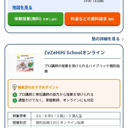
19:00（土日祝）
地図を見る
体験授業(無料)
料金などの資料請求
を申し込む
無料
塾の詳細を見る
ZeZeHiHi Schoolオンライン
プロ講師の授業を受けられるハイブリッド個別指
導
編集部のおすすめポイント
プロ講師と専任講師の両方から授業を受けられる
通塾だけでなく、家庭教師、オンラインにも対応
対象学年
小1 ~ 6
中1 ~ 3
高1 ~ 3
浪人生
授業形式
個別指導(1対1)
オンライン指導