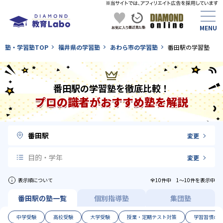
塾・学習塾TOP
福井県の学習塾
あわら市の学習塾
番田駅の学習塾
番田駅の学習塾を徹底比較！
プロの識者がおすすめ塾を解説
番田駅
変更
目的・学年
変更
表示順について
全10件中 1〜10件を表示中
番田駅の塾一覧
個別指導塾
集団塾
中学受験
高校受験
大学受験
授業・定期テスト対策
学習習慣の