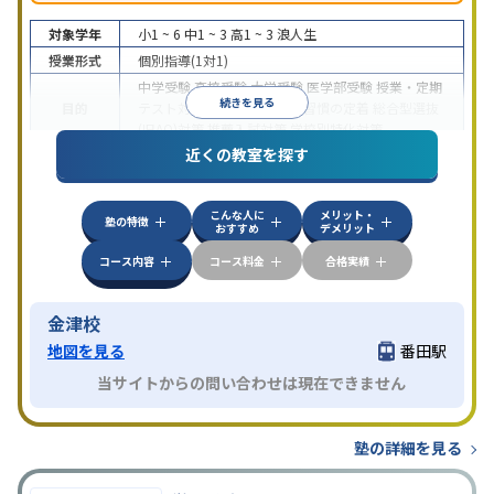
対象学年
小1 ~ 6
中1 ~ 3
高1 ~ 3
浪人生
授業形式
個別指導(1対1)
中学受験
高校受験
大学受験
医学部受験
授業・定期
続きを見る
目的
テスト対策
内申点対策
学習習慣の定着
総合型選抜
(旧AO)対策
推薦入試対策
学校別特化対策
近くの教室を探す
中高一貫校生に対応
授業の振替可能
不登校生に対
特徴
応
1科目から受講可能
季節講習のみの受講可
こんな人に
メリット・
塾の特徴
おすすめ
デメリット
コース内容
コース料金
合格実績
金津校
地図を見る
番田駅
当サイトからの問い合わせは現在できません
塾の詳細を見る