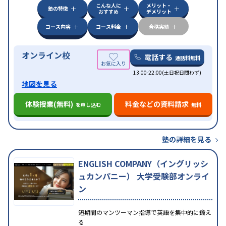
こんな人に
メリット・
塾の特徴
おすすめ
デメリット
コース内容
コース料金
合格実績
オンライン校
電話する
通話料無料
13:00-22:00(土日祝日問わず)
地図を見る
体験授業(無料)
料金などの資料請求
を申し込む
無料
塾の詳細を見る
ENGLISH COMPANY（イングリッシ
ュカンパニー） 大学受験部オンライ
ン
短期間のマンツーマン指導で英語を集中的に鍛え
る