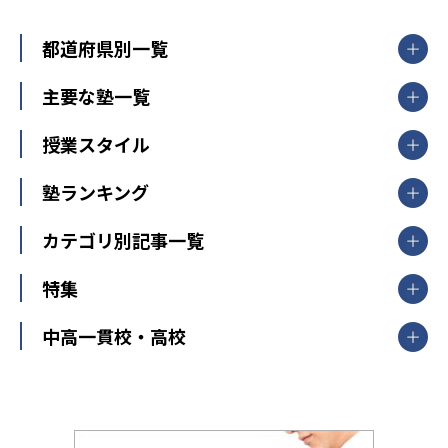
都道府県別一覧
北海道・東北
主要な塾一覧
北海道
青森県
岩手県
宮城県
秋田県
【掲載塾一覧を見る】
授業スタイル
山形県
福島県
臨海セミナー
関東
個別指導
塾ランキング
東京個別指導学院
東京都
神奈川県
埼玉県
千葉県
茨城県
集団授業
個別指導塾TOMAS
栃木県
群馬県
中学受験ランキング
カテゴリ別記事一覧
オンライン指導
明光義塾
大学受験ランキング
北陸
映像授業
ナビ個別指導学院
中学受験
特集
新潟県
富山県
石川県
福井県
個別教室のトライ
高校受験
東進ハイスクール
中部
開成番長直伝！子どもの受験を成功させる方法
中高一貫校・高校
大学受験
武田塾
愛知県
静岡県
岐阜県
三重県
長野県
令和時代の失敗しない塾選び
資格取得・学び直し
山梨県
2020年代の教育
中学入試最前線
教育費・塾代
中学受験最前線
近畿
てら先生の教育業界基本メソッド
座談会
大学入試改革
大阪府
運動と遊びを考える
兵庫県
京都府
奈良県
和歌山県
教育全般