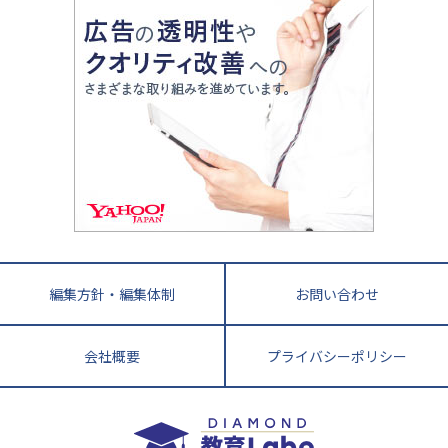
親子で極める家庭学習
滋賀県
令和の大学受験は情報戦！
大学受験塾の選び方
ママテクエグザム
情報Ⅰ、数学が苦手な人注目！最短距離の学力
中学受験に熱心な市区町村ランキング
中国
進化する中高一貫校・高校
アップ法
小学校受験
鳥取県
島根県
岡山県
広島県
山口県
悩み多き「大学受験」相談室
家庭教師
四国
英語・英会話・英検対策
徳島県
香川県
愛媛県
高知県
小学校教師が解説！中学受験のリアル
教育ニュース最前線
九州・沖縄
教育ジャーナリストが徹底解説！ 大学受験の羅
福岡県
佐賀県
長崎県
熊本県
大分県
針盤
宮崎県
鹿児島県
沖縄県
編集方針・編集体制
お問い合わせ
会社概要
プライバシーポリシー