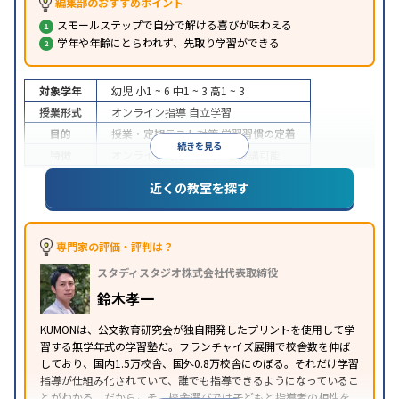
編集部のおすすめポイント
スモールステップで自分で解ける喜びが味わえる
学年や年齢にとらわれず、先取り学習ができる
対象学年
幼児
小1 ~ 6
中1 ~ 3
高1 ~ 3
授業形式
オンライン指導
自立学習
目的
授業・定期テスト対策
学習習慣の定着
続きを見る
特徴
オンライン対応
1科目から受講可能
近くの教室を探す
専門家の評価・評判は？
スタディスタジオ株式会社代表取締役
鈴木孝一
KUMONは、公文教育研究会が独自開発したプリントを使用して学
習する無学年式の学習塾だ。フランチャイズ展開で校舎数を伸ば
しており、国内1.5万校舎、国外0.8万校舎にのぼる。それだけ学習
指導が仕組み化されていて、誰でも指導できるようになっているこ
とがわかる。だからこそ、校舎選びでは子どもと指導者の相性を