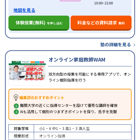
10:00~22:00
地図を見る
体験授業(無料)
料金などの資料請求
を申し込む
無料
塾の詳細を見る
オンライン家庭教師WAM
双方向型の授業を可能にする専用アプリで、オン
ライン個別指導を行う
編集部のおすすめポイント
難関大学の近くに指導センターを設けて優秀な講師を確保
AIも活用して個別のつまずきポイントを探り、苦手を克服
対象学年
小1 ~ 6
中1 ~ 3
高1 ~ 3
浪人生
授業形式
オンライン指導