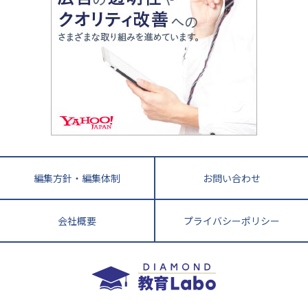
情報Ⅰ、数学が苦手な人注目！最短距離の学力
中学受験に熱心な市区町村ランキング
中国
進化する中高一貫校・高校
アップ法
小学校受験
鳥取県
島根県
岡山県
広島県
山口県
悩み多き「大学受験」相談室
家庭教師
四国
英語・英会話・英検対策
徳島県
香川県
愛媛県
高知県
小学校教師が解説！中学受験のリアル
教育ニュース最前線
九州・沖縄
教育ジャーナリストが徹底解説！ 大学受験の羅
福岡県
佐賀県
長崎県
熊本県
大分県
針盤
宮崎県
鹿児島県
沖縄県
編集方針・編集体制
お問い合わせ
会社概要
プライバシーポリシー