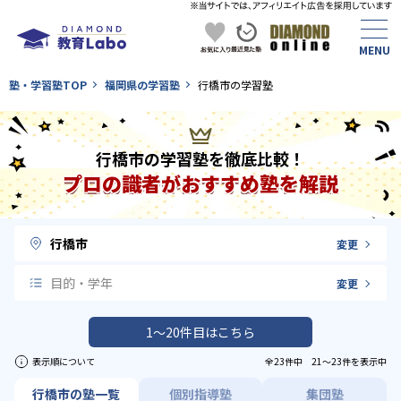
塾・学習塾TOP
福岡県の学習塾
行橋市の学習塾
行橋市の学習塾を徹底比較！
プロの識者がおすすめ塾を解説
行橋市
変更
目的・学年
変更
1〜20件目はこちら
表示順について
全23件中 21〜23件を表示中
行橋市の塾一覧
個別指導塾
集団塾