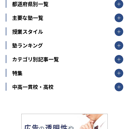
都道府県別一覧
北海道・東北
主要な塾一覧
北海道
青森県
岩手県
宮城県
秋田県
【掲載塾一覧を見る】
授業スタイル
山形県
福島県
臨海セミナー
関東
個別指導
塾ランキング
東京個別指導学院
東京都
神奈川県
埼玉県
千葉県
茨城県
集団授業
個別指導塾TOMAS
栃木県
群馬県
中学受験ランキング
カテゴリ別記事一覧
オンライン指導
明光義塾
大学受験ランキング
北陸
映像授業
ナビ個別指導学院
中学受験
特集
新潟県
富山県
石川県
福井県
個別教室のトライ
高校受験
東進ハイスクール
中部
開成番長直伝！子どもの受験を成功させる方法
中高一貫校・高校
大学受験
武田塾
愛知県
静岡県
岐阜県
三重県
長野県
令和時代の失敗しない塾選び
資格取得・学び直し
山梨県
2020年代の教育
中学入試最前線
教育費・塾代
中学受験最前線
近畿
てら先生の教育業界基本メソッド
座談会
大学入試改革
大阪府
運動と遊びを考える
兵庫県
京都府
奈良県
和歌山県
教育全般
親子で極める家庭学習
滋賀県
令和の大学受験は情報戦！
大学受験塾の選び方
ママテクエグザム