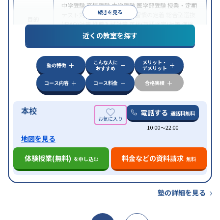
中学受験
高校受験
大学受験
医学部受験
授業・定期
続きを見る
テスト対策
内申点対策
学習習慣の定着
総合型選抜
目的
(旧AO)対策
推薦入試対策
英検(英語検定)対策
漢検
(漢字検定)対策
近くの教室を探す
中高一貫校生に対応
成績保証制度あり
授業の振替
特徴
可能
不登校生に対応
学習にPC・タブレットを利用
こんな人に
メリット・
オンライン対応
1科目から受講可能
塾の特徴
おすすめ
デメリット
コース内容
コース料金
合格実績
本校
電話する
通話料無料
10:00〜22:00
地図を見る
体験授業(無料)
料金などの資料請求
を申し込む
無料
塾の詳細を見る