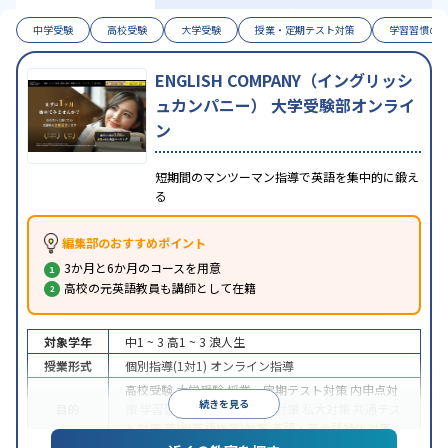
中学受験
高校受験
大学受験
授業・定期テスト対策
学習習慣の
ENGLISH COMPANY（イングリッシ
ュカンパニー） 大学受験部オンライ
ン
短期間のマンツーマン指導で英語を集中的に鍛え
る
編集部のおすすめポイント
3か月と6か月のコースを用意
高校の元英語教員も講師として在籍
対象学年
中1 ~ 3
高1 ~ 3
浪人生
授業形式
個別指導(1対1)
オンライン指導
高校受験
大学受験
授業・定期テスト対策
内申点対
続きを見る
目的
策
学習習慣の定着
国公立大対策
私大対策
共通テス
ト対策
英検(英語検定)対策
英語・英会話特化対策