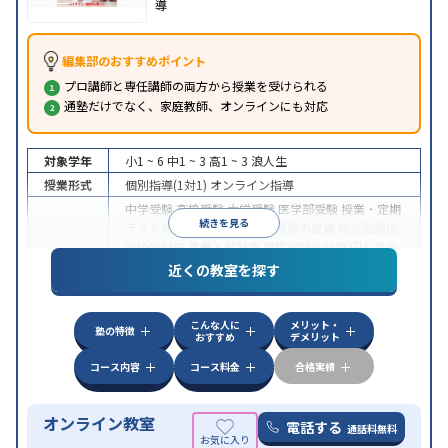
導
編集部のおすすめポイント
プロ講師と専任講師の両方から授業を受けられる
通塾だけでなく、家庭教師、オンラインにも対応
対象学年
小1 ~ 6
中1 ~ 3
高1 ~ 3
浪人生
授業形式
個別指導(1対1)
オンライン指導
中学受験
高校受験
大学受験
医学部受験
授業・定期
続きを見る
テスト対策
内申点対策
学習習慣の定着
総合型選抜
(旧AO)対策
推薦入試対策
学校別特化対策
国公立大
目的
対策
私大対策
共通テスト対策
英検(英語検定)対策
近くの教室を探す
漢検(漢字検定)対策
数学特化対策
英語・英会話特化
対策
その他科目別特化対策
こんな人に
メリット・
中高一貫校生に対応
授業の振替可能
不登校生に対
塾の特徴
おすすめ
デメリット
特徴
応
オンライン対応
1科目から受講可能
季節講習の
みの受講可
自習室あり
コース内容
コース料金
合格実績
オンライン教室
電話する
通話料無料