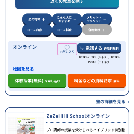
近くの教室を探す
中高一貫校生に対応
授業の振替可能
不登校生に対
特徴
応
学習にPC・タブレットを利用
オンライン対応
1
科目から受講可能
こんな人に
メリット・
塾の特徴
おすすめ
デメリット
コース内容
コース料金
合格実績
オンライン
電話する
通話料無料
10:00-21:00（平日）、10:00-
19:00（土日祝）
地図を見る
体験授業(無料)
料金などの資料請求
を申し込む
無料
塾の詳細を見る
ZeZeHiHi Schoolオンライン
プロ講師の授業を受けられるハイブリッド個別指