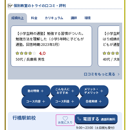
個別教室のトライの口コミ・評判
成績向上
料金
カリキュラム
講師
環境
【小学生時の通塾】勉強する習慣がついた。
【小学生時の通塾
勉強方法を理解した（小学5年時に子どもが
はり成績向上には
通塾。回答時期:2023年3月）
どもが通塾。回答時
4.0
4
50代 / 兵庫県 男性
40代 / 大阪府 女
口コミをもっと見る
こんな人に
メリット・
塾の特徴
おすすめ
デメリット
コース内容
コース料金
合格実績
行橋駅前校
電話する
通話料無料
9:00～23:00（土日祝も受付）