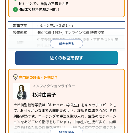
回）ことで、学習の定着を図る
4回まで無料体験が可能！
対象学年
小1 ~ 6
中1 ~ 3
高1 ~ 3
授業形式
個別指導(1対2~)
オンライン指導
映像授業
中学受験
高校受験
大学受験
授業・定期テスト対策
目的
続きを見る
内申点対策
学習習慣の定着
成績保証制度あり
授業の振替可能
オンライン対応
近くの教室を探す
特徴
1科目から受講可能
季節講習のみの受講可
自習室あ
り
※2023年3月調査。
小学校高学年の個別指導塾アンケート調査方法
を参
照
専門家の評価・評判は？
ノンフィクションライター
杉浦由美子
ナビ個別指導学院は「おせっかいな先生」をキャッチコピーとし
て、おせっかいなまでの面倒見のよさ、褒める指導を心がける個
別指導塾です。コーチングの手法を取り入れ、生徒のモチベーシ
ョンをあげていく指導をしています。中学生の生徒が多く、内申
点をあげるための対策を得意とし、地元の公立中学の定期テスト
続きを見る
の範囲を教室に貼り出すなど手厚く学習をフォローしています。