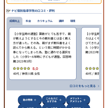
オリジナルテキストを使用しており、特に英語は各教科書に合わ
せたテキストを使った「先取り学習」で理解度を深められます。
ナビ個別指導学院の口コミ・評判
成績向上
料金
カリキュラム
講師
環境
【小学生時の通塾】算数がとても苦手で、親
【小学生時の通
が教えようとすると今の教科書とは全く教え
ろはよくやり方
方が違った。その為、親がまず教科書をよく
びてきたようで
読んでから教える。という実に時間がかかる
た（小学3〜6年
事になってしまった為、塾に通わせる選択を
期:2023年3月）
した（小学5〜6年時に子どもが通塾。回答時
期:2023年3月）
5.0
4
40代 / 神奈川県 女性
40代 / 東京都 女
口コミをもっと見る
こんな人に
メリット・
塾の特徴
おすすめ
デメリット