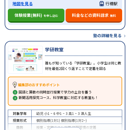
地図を見る
行橋駅
体験授業(無料)
料金などの資料請求
を申し込む
無料
塾の詳細を見る
学研教室
誰もが知っている「学研教室」。小学生は同じ教
材を最低2回くり返すことで定着を図る
編集部のおすすめポイント
国語と算数の同時並行授業で学力の土台を養う
新聞活用探究コース、科学教室に対応する教室も！
対象学年
幼児
小1 ~ 6
中1 ~ 3
高1 ~ 3
浪人生
授業形式
個別指導(1対1)
個別指導(1対2~)
目的
授業・定期テスト対策
学習習慣の定着