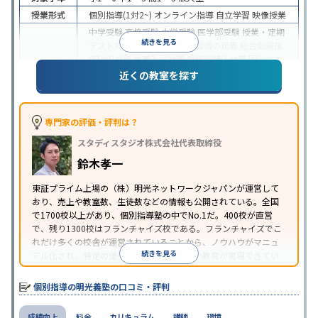
授業形式
個別指導(1対2~)
オンライン指導
自立学習
映像授業
中学受験
高校受験
大学受験
医学部受験
授業・定期
続きを見る
テスト対策
内申点対策
学習習慣の定着
総合型選抜
(旧AO)対策
推薦入試対策
学校別特化対策
国公立大
目的
対策
私大対策
共通テスト対策
英検(英語検定)対策
近くの教室を探す
漢検(漢字検定)対策
数学特化対策
英語・英会話特化
対策
その他科目別特化対策
中高一貫校生に対応
特待生・奨学金制度あり
授業
専門家の評価・評判は？
の振替可能
不登校生に対応
学習にPC・タブレット
スタディスタジオ株式会社代表取締役
特徴
を利用
オンライン対応
1科目から受講可能
季節講
習のみの受講可
発達障害の子どもに対応
自習室あ
鈴木孝一
り
※2023年3月調査。
小学校高学年の個別指導塾アンケート調査方法
を参
東証プライム上場の（株）明光ネットワークジャパンが運営して
おり、売上や教室数、生徒数などの情報も公開されている。全国
照
で1700校以上があり、個別指導塾の中でNo.1だ。400校が直営
で、残り1300校はフランチャイズ校である。フランチャイズでこ
れだけ多くの校舎が運営されていることから、ノウハウがマニュ
続きを見る
アル化され、特定の優秀な人材に依存しない教育が実現できてい
ることが推測される。
個別指導の明光義塾の口コミ・評判
成績向上
料金
カリキュラム
講師
環境