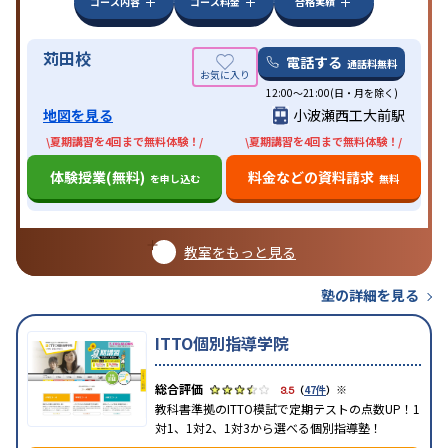
コース内容
コース料金
合格実績
苅田校
電話する
通話料無料
12:00～21:00(日・月を除く)
地図を見る
小波瀬西工大前駅
\夏期講習を4回まで無料体験！/
\夏期講習を4回まで無料体験！/
体験授業(無料)
料金などの資料請求
を申し込む
無料
教室をもっと見る
塾の詳細を見る
ITTO個別指導学院
※
3.5
（
47件
）
教科書準拠のITTO模試で定期テストの点数UP！1
対1、1対2、1対3から選べる個別指導塾！