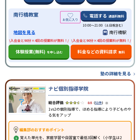
南行橋教室
電話する
通話料無料
10:00〜21:00（土日祝含む）
地図を見る
南行橋駅
\入会金と90分×4回の授業料が無料！/
\入会金と90分×4回の授業料が無料！/
体験授業(無料)
料金などの資料請求
を申し込む
無料
塾の詳細を見る
ナビ個別指導学院
※
3.5
（
51件
）
1vs2の個別指導で、ほめる指導により子どものや
る気をアップ
編集部のおすすめポイント
覚えた単元を、家庭学習や自習室で最低3回解く（小学生は2