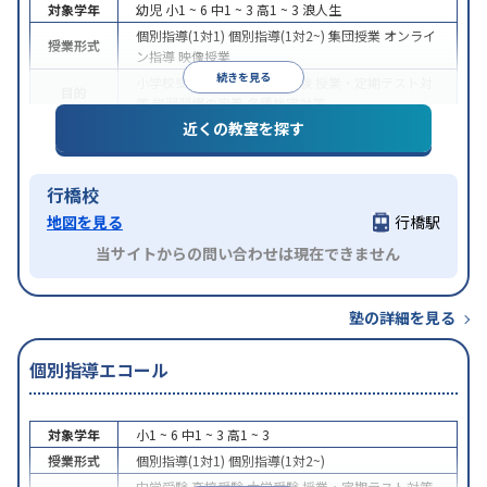
対象学年
幼児
小1 ~ 6
中1 ~ 3
高1 ~ 3
浪人生
個別指導(1対1)
個別指導(1対2~)
集団授業
オンライ
授業形式
ン指導
映像授業
続きを見る
小学校受験
高校受験
大学受験
授業・定期テスト対
目的
策
学習習慣の定着
各種検定対策
近くの教室を探す
中高一貫校生に対応
特待生・奨学金制度あり
学習
特徴
にPC・タブレットを利用
オンライン対応
1科目か
ら受講可能
行橋校
地図を見る
行橋駅
当サイトからの問い合わせは現在できません
塾の詳細を見る
個別指導エコール
対象学年
小1 ~ 6
中1 ~ 3
高1 ~ 3
授業形式
個別指導(1対1)
個別指導(1対2~)
中学受験
高校受験
大学受験
授業・定期テスト対策