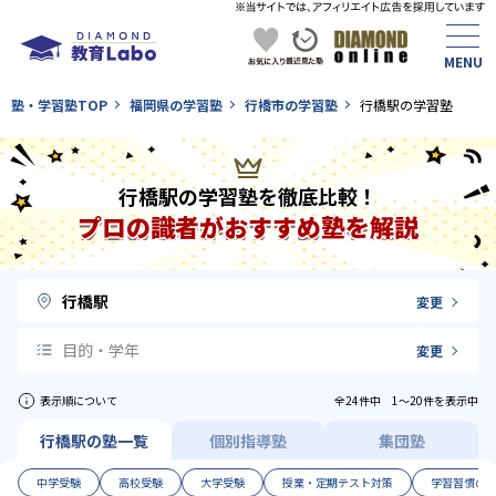
塾・学習塾TOP
福岡県の学習塾
行橋市の学習塾
行橋駅の学習塾
行橋駅の学習塾を徹底比較！
プロの識者がおすすめ塾を解説
行橋駅
変更
目的・学年
変更
表示順について
全24件中 1〜20件を表示中
行橋駅の塾一覧
個別指導塾
集団塾
中学受験
高校受験
大学受験
授業・定期テスト対策
学習習慣の