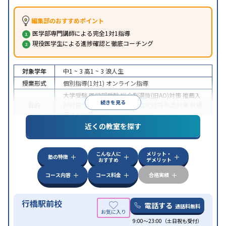
編集部のおすすめポイント
医学部専門講師による完全1対1指導
現役医学生による進捗確認と徹底コーチング
対象学年
中1 ~ 3
高1 ~ 3
浪人生
授業形式
個別指導(1対1)
オンライン指導
大学受験
医学部受験
総合型選抜(旧AO)対策
推薦入
続きを見る
目的
試対策
学校別特化対策
国公立大対策
私大対策
共通
テスト対策
近くの教室を探す
中高一貫校生に対応
授業の振替可能
不登校生に対
特徴
応
オンライン対応
1科目から受講可能
季節講習の
みの受講可
自習室あり
こんな人に
メリット・
塾の特徴
おすすめ
デメリット
コース内容
コース料金
合格実績
行橋駅前校
電話する
通話料無料
9:00～23:00（土日祝も受付）