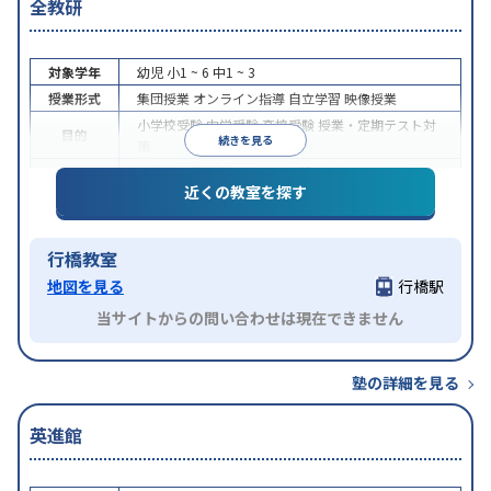
全教研
対象学年
幼児
小1 ~ 6
中1 ~ 3
授業形式
集団授業
オンライン指導
自立学習
映像授業
小学校受験
中学受験
高校受験
授業・定期テスト対
目的
続きを見る
策
特待生・奨学金制度あり
学習にPC・タブレットを
特徴
近くの教室を探す
利用
オンライン対応
行橋教室
地図を見る
行橋駅
当サイトからの問い合わせは現在できません
塾の詳細を見る
英進館