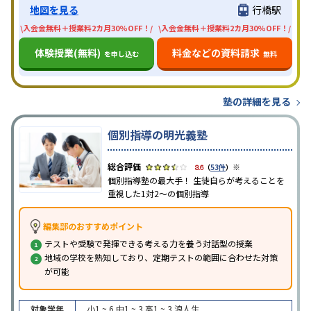
地図を見る
行橋駅
\入会金無料＋授業料2カ月30%OFF！/
\入会金無料＋授業料2カ月30%OFF！/
体験授業(無料)
料金などの資料請求
を申し込む
無料
塾の詳細を見る
個別指導の明光義塾
※
3.6
（
53件
）
個別指導塾の最大手！ 生徒自らが考えることを
重視した1対2〜の個別指導
編集部のおすすめポイント
テストや受験で発揮できる考える力を養う対話型の授業
地域の学校を熟知しており、定期テストの範囲に合わせた対策
が可能
対象学年
小1 ~ 6
中1 ~ 3
高1 ~ 3
浪人生