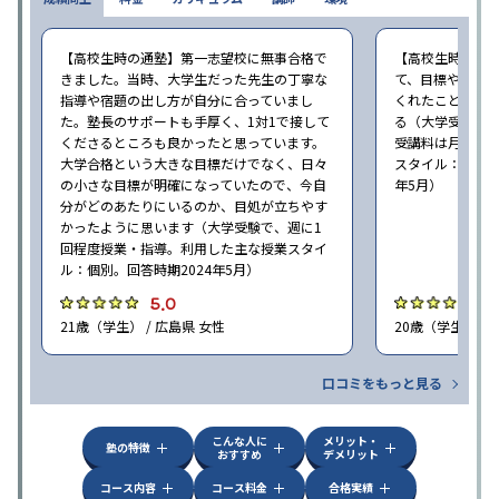
【高校生時の通塾】第一志望校に無事合格で
【高校生時の通
きました。当時、大学生だった先生の丁寧な
て、目標や勉強
指導や宿題の出し方が自分に合っていまし
くれたことが、
た。塾長のサポートも手厚く、1対1で接して
る（大学受験で、
くださるところも良かったと思っています。
受講料は月35,
大学合格という大きな目標だけでなく、日々
スタイル：個別、
の小さな目標が明確になっていたので、今自
年5月）
分がどのあたりにいるのか、目処が立ちやす
かったように思います（大学受験で、週に1
回程度授業・指導。利用した主な授業スタイ
ル：個別。回答時期2024年5月）
5.0
4
21歳（学生） / 広島県 女性
20歳（学生） / 
口コミをもっと見る
こんな人に
メリット・
塾の特徴
おすすめ
デメリット
コース内容
コース料金
合格実績