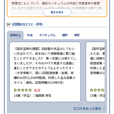
育理念にもとづいて、個別カリキュラムの作成と学習進捗の管理
をしながら生徒をサポートする。生徒に合った参考書を1冊ずつ完
続きを見る
璧にするという指導スタイルで、参考書の問題を全部正解するま
で繰り返し問題を解くことで偏差値をあげるという手法を取って
いる。
武田塾の口コミ・評判
成績向上
料金
カリキュラム
講師
環境
【高校生時の通塾】武田塾の先生はとてもい
【高校生時の通
い方ばかりで、前を向いて受験勉強に取り組
たため、第一志
むことができました!! 第一志望には落ちてし
幅に成績が向上し
まいましたが、そのおかげで希望する進路に
程度授業・指導。
進むことができたのでとてもよかったです！
利用した主な授
（大学受験で、週に1回程度授業・指導。受
答時期2024年5
講料は月52,000円程度。利用した主な授業ス
タイル：個別。回答時期2024年5月）
5.0
4
18歳（学生） / 福岡県 男性
18歳（学生） / 
口コミをもっと見る