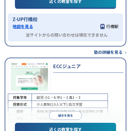
近くの教室を探す
Z-UP行橋校
地図を見る
行橋駅
当サイトからの問い合わせは現在できません
塾の詳細を見る
ECCジュニア
対象学年
幼児
小1 ~ 6
中1 ~ 3
高1 ~ 3
授業形式
少人数制(10人以下)
自立学習
目的
英検(英語検定)対策
英語・英会話特化対策
続きを見る
特徴
季節講習のみの受講可
近くの教室を探す