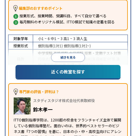
編集部のおすすめポイント
授業形式、授業時間、受講科目、すべて自分で選べる
毎月無料のオリジナル模試、ITTO模試で知識の定着を図る
対象学年
小1 ~ 6
中1 ~ 3
高1 ~ 3
浪人生
授業形式
個別指導(1対1)
個別指導(1対2~)
中学受験
高校受験
大学受験
授業・定期テスト対策
続きを見る
目的
内申点対策
学習習慣の定着
英検(英語検定)対策
漢
検(漢字検定)対策
英語・英会話特化対策
近くの教室を探す
1科目から受講可能
季節講習のみの受講可
自習室あ
特徴
り
※2023年3月調査。
小学校高学年の個別指導塾アンケート調査方法
を参
照
専門家の評価・評判は？
スタディスタジオ株式会社代表取締役
鈴木孝一
ITTO個別指導学院は、1200超の校舎をフランチャイズ主体で展開
している個別指導塾だ。面白いのは、世界的ベストセラーのビジ
ネス書『7つの習慣』を基に、日本の小・中・高校生向けにアレン