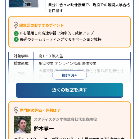
自分に合った映像授業で、現役での難関大学合格
を目指す
編集部のおすすめポイント
ITを活用した高速学習で効率的に成績アップ
毎週のチームミーティングでモチベーション維持
対象学年
高1 ~ 3
浪人生
授業形式
集団授業
オンライン指導
映像授業
大学受験
医学部受験
学校別特化対策
科目別特化対
目的
続きを見る
策
特待生・奨学金制度あり
授業の振替可能
学習に
近くの教室を探す
特徴
PC・タブレットを利用
1科目から受講可能
季節講
習のみの受講可
※2024年6月調査。
大学受験塾・予備校のアンケート調査方法
を参照
専門家の評価・評判は？
スタディスタジオ株式会社代表取締役
鈴木孝一
東進ハイスクールは、東証スタンダード上場のナガセ(株)直営の大