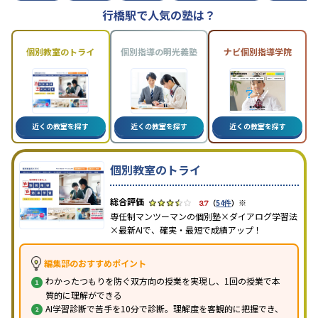
行橋駅で人気の塾は？
個別教室のトライ
個別指導の明光義塾
ナビ個別指導学院
近くの教室を探す
近くの教室を探す
近くの教室を探す
個別教室のトライ
※
3.7
（
54件
）
専任制マンツーマンの個別塾×ダイアログ学習法
×最新AIで、確実・最短で成績アップ！
編集部のおすすめポイント
わかったつもりを防ぐ双方向の授業を実現し、1回の授業で本
質的に理解ができる
AI学習診断で苦手を10分で診断。理解度を客観的に把握でき、