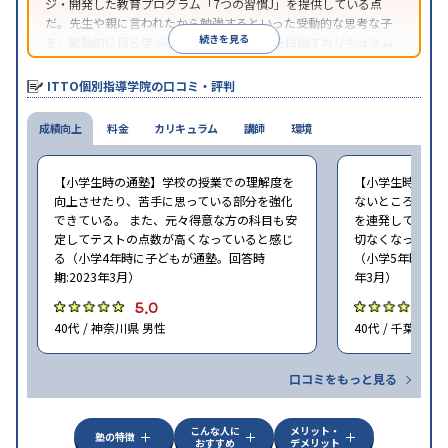
ジ・開発した教育プログラム「7つの習慣J」を提供している点
だ。先生や親に言われたから勉強するといった受動的な思考な子
続きを見る
を、能動的に自ら学ぶ子に育てていくことを目指すカリキュラム
である。個別指導の授業とは別に、集団授業形式の特別講座とし
て別料金で提供されるので、単なる成績アップ以上の、子どもの
ITTO個別指導学院の口コミ・評判
心の成長を求める家庭にオススメだ。
成績向上
料金
カリキュラム
講師
環境
【小学生時の通塾】学校の授業での理解度を
【小学生時の通
向上させたり、苦手に思っている部分を強化
ないところがあ
できている。 また、元々得意な方の科目も安
を連発していた
定してテストの点数が高くなっていると感じ
切なくなった。 
る（小学4年時に子どもが通塾。回答時
（小学5年時に子
期:2023年3月）
年3月）
5.0
4
40代 / 神奈川県 男性
40代 / 千葉県 女
口コミをもっと見る
こんな人に
メリット・
塾の特徴
おすすめ
デメリット