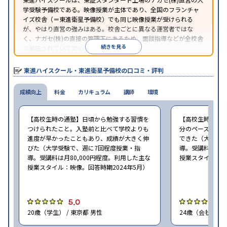
学受験予備校である。映像授業が主体であり、全国のフランチャ
イズ校舎（＝東進衛星予備校）でも同じ映像授業が受けられる
が、やはり直営の強みはある。校舎ごとに異なる運営者ではな
く、ナガセ(株)の直接の管理下にあるため、面談指導などが全校舎
続きを見る
で徹底されていて安心できる。
東進衛星予備校は、運営会社により指導方針や校舎のルールが異
なる。体験授業では、授業のみで判断するのではなく、担当者や
東進ハイスクール・東進衛星予備校の口コミ・評判
校舎雰囲気、校舎での合格実績などを確認すると良いだろう。
成績向上
料金
カリキュラム
講師
環境
【高校生時の通塾】日頃から勉強する習慣を
【高校生時の通
つけられたこと。入塾前と比べて学校よりも
分のペースで進
進度が早かったこともあり、成績が大きく伸
できた（大学受験
びた（大学受験で、週に7回程度授業・指
導。受講料は月8
導。受講料は月80,000円程度。利用した主な
授業スタイル：映
授業スタイル：映像。回答時期2024年5月）
5.0
5
20歳（学生） / 東京都 男性
24歳（会社員<正