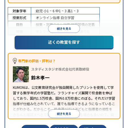
対象学年
幼児
小1 ~ 6
中1 ~ 3
高1 ~ 3
授業形式
オンライン指導
自立学習
目的
授業・定期テスト対策
学習習慣の定着
続きを見る
特徴
オンライン対応
1科目から受講可能
近くの教室を探す
専門家の評価・評判は？
スタディスタジオ株式会社代表取締役
鈴木孝一
KUMONは、公文教育研究会が独自開発したプリントを使用して学
習する無学年式の学習塾だ。フランチャイズ展開で校舎数を伸ば
しており、国内1.5万校舎、国外0.8万校舎にのぼる。それだけ学習
指導が仕組み化されていて、誰でも指導できるようになっているこ
とがわかる。だからこそ、校舎選びでは子どもと指導者の相性を
続きを見る
きちんと確認すべきである。近所に2校舎ある場合も多いので、両
方見学してみることをオススメする。