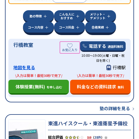
ていることが伺える。
こんな人に
メリット・
塾の特徴
おすすめ
デメリット
コース内容
コース料金
合格実績
行橋教室
電話する
通話料無料
10:00～19:00(土曜・日曜・祝
日を除く)
地図を見る
行橋駅
\入力は簡単！最短30秒で完了/
\入力は簡単！最短30秒で完了/
体験授業(無料)
料金などの資料請求
を申し込む
無料
塾の詳細を見る
東進ハイスクール・東進衛星予備校
※
3.8
（
38件
）