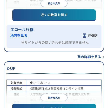
目的
続きを見る
内申点対策
特徴
中高一貫校生に対応
近くの教室を探す
エコール行橋
地図を見る
行橋駅
当サイトからの問い合わせは現在できません
塾の詳細を見る
Z-UP
対象学年
中1 ~ 3
高1 ~ 3
授業形式
個別指導(1対1)
集団授業
オンライン指導
目的
大学受験
授業・定期テスト対策
推薦入試対策
続きを見る
中高一貫校生に対応
学習にPC・タブレットを利用
特徴
オンライン対応