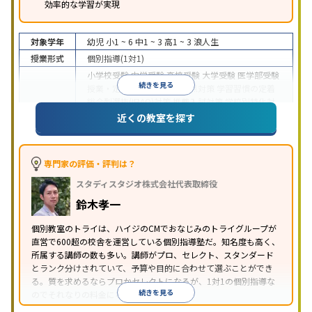
効率的な学習が実現
対象学年
幼児
小1 ~ 6
中1 ~ 3
高1 ~ 3
浪人生
授業形式
個別指導(1対1)
小学校受験
中学受験
高校受験
大学受験
医学部受験
続きを見る
授業・定期テスト対策
内申点対策
学習習慣の定着
総合型選抜(旧AO)対策
推薦入試対策
学校別特化対
目的
策
国公立大対策
私大対策
共通テスト対策
英検(英
近くの教室を探す
語検定)対策
漢検(漢字検定)対策
数学特化対策
英
語・英会話特化対策
その他科目別特化対策
中高一貫校生に対応
授業の振替可能
不登校生に対
専門家の評価・評判は？
応
学習にPC・タブレットを利用
オンライン対応
1
特徴
スタディスタジオ株式会社代表取締役
科目から受講可能
季節講習のみの受講可
発達障害
の子どもに対応
自習室あり
鈴木孝一
※2023年3月調査。
小学校高学年の個別指導塾アンケート調査方法
を参
個別教室のトライは、ハイジのCMでおなじみのトライグループが
照
直営で600超の校舎を運営している個別指導塾だ。知名度も高く、
所属する講師の数も多い。講師がプロ、セレクト、スタンダード
とランク分けされていて、予算や目的に合わせて選ぶことができ
る。質を求めるならプロかセレクトになるが、1対1の個別指導な
続きを見る
のでそれなりの料金になる。