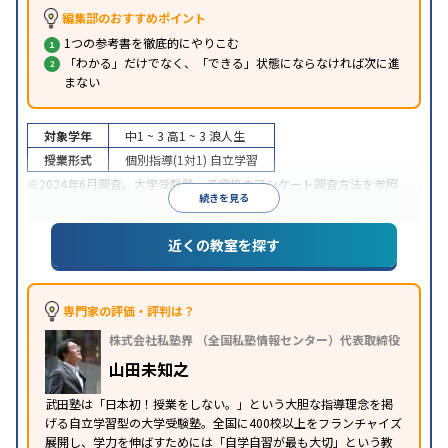
編集部のおすすめポイント
1つの参考書を徹底的にやりこむ
「わかる」だけでなく、「できる」状態にならなければ次に進
まない
対象学年
中1 ~ 3
高1 ~ 3
浪人生
授業形式
個別指導(1対1)
自立学習
※2024年6月調査。
大学受験塾・予備校のアンケート調査方法
を参照
続きを見る
近くの教室を探す
専門家の評価・評判は？
株式会社私塾界 （全国私塾情報センター）代表取締役
山田未知之
武田塾は「日本初！授業をしない。」という大胆な指導理念を掲
げる自立学習型の大学受験塾。全国に400校以上をフランチャイズ
展開し、学力を伸ばすためには「自学自習が最も大切」という教