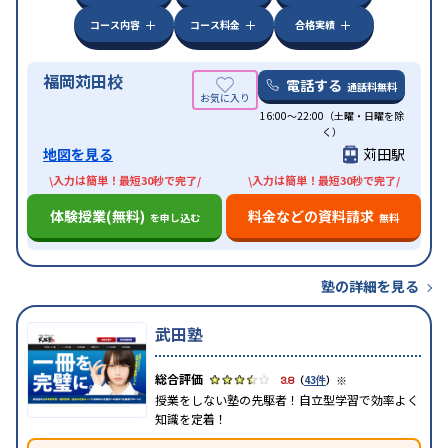
コース内容
コース料金
合格実績
福岡苅田校
電話する
通話料無料
16:00〜22:00（土曜・日曜を除
く）
地図を見る
苅田駅
\入力は簡単！最短30秒で完了/
\入力は簡単！最短30秒で完了/
体験授業(無料)
料金などの資料請求
を申し込む
無料
塾の詳細を見る
武田塾
※
3.8
（
43件
）
授業をしない塾の先駆者！自立型学習で効率よく
知識を定着！