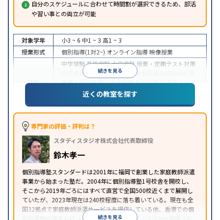
自分のスケジュールに合わせて時間割が選択できるため、部活
や習い事との両立が可能
対象学年
小3 ~ 6
中1 ~ 3
高1 ~ 3
授業形式
個別指導(1対2~)
オンライン指導
映像授業
中学受験
高校受験
大学受験
授業・定期テスト対策
続きを見る
内申点対策
学習習慣の定着
総合型選抜(旧AO)対策
目的
推薦入試対策
国公立大対策
私大対策
共通テスト対
策
英検(英語検定)対策
漢検(漢字検定)対策
数学特化
近くの教室を探す
対策
中高一貫校生に対応
授業の振替可能
不登校生に対
応
学習にPC・タブレットを利用
オンライン対応
1
専門家の評価・評判は？
特徴
科目から受講可能
季節講習のみの受講可
自習室あ
スタディスタジオ株式会社代表取締役
り
鈴木孝一
個別指導塾スタンダードは2001年に福岡で創業した家庭教師派遣
事業から始まった塾だ。2004年に個別指導塾1号校舎を開校し、
そこから2019年ごろにはすべて直営で全国500校近くまで展開し
ていたが、2023年現在は240校程度に落ち着いている。現在も全
国32拠点で家庭教師派遣サービスを提供している他、香港での個
続きを見る
別指導塾の運営も行っており、汎用的な指導ノウハウが蓄積され