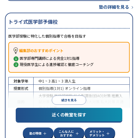
塾の詳細を見る
トライ式医学部予備校
医学部受験に特化した個別指導で合格を目指す
編集部のおすすめポイント
医学部専門講師による完全1対1指導
現役医学生による進捗確認と徹底コーチング
対象学年
中1 ~ 3
高1 ~ 3
浪人生
授業形式
個別指導(1対1)
オンライン指導
大学受験
医学部受験
総合型選抜(旧AO)対策
推薦入
続きを見る
目的
試対策
学校別特化対策
国公立大対策
私大対策
共通
テスト対策
近くの教室を探す
中高一貫校生に対応
授業の振替可能
不登校生に対
特徴
応
オンライン対応
1科目から受講可能
季節講習の
みの受講可
自習室あり
こんな人に
メリット・
塾の特徴
おすすめ
デメリット