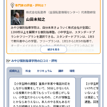
照
専門家の評価・評判は？
株式会社私塾界 （全国私塾情報センター）代表取締役
山田未知之
みやび個別指導学院は、自分未来きょういく株式会社が全国に
1200校以上を展開する個別指導塾。小中学生は、スタンダードプ
ランかフリープランを選択できる。スタンダードプランは、1対3
で教科書中心の学習。フリープランは、1対1から1対3の指導で、
オーダーメイドのカリキュラム。高校生はフリープランのみに対
続きを見る
応。みやび個別指導学院では、系列のITTO個別指導学院の問題集
の購入や模試を受験できる。
みやび個別指導学院の口コミ・評判
成績向上
料金
カリキュラム
講師
環境
【小学生時の通塾】室長が来客や電話対応を
【小学生時の通
しながら授業をしていて、50分しかない3人
いけれど学校の
いる授業だから見てもらっている感じがしな
いないような部
い。小学生だからいいものの、これが受験生
は満足しています
とかならありえない。本人のやる気もあるだ
通塾。回答時期:2
ろうが成績は上がらなかった。月謝は安いけ