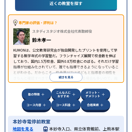
近くの教室を探す
専門家の評価・評判は？
スタディスタジオ株式会社代表取締役
鈴木孝一
KUMONは、公文教育研究会が独自開発したプリントを使用して学
習する無学年式の学習塾だ。フランチャイズ展開で校舎数を伸ば
しており、国内1.5万校舎、国外0.8万校舎にのぼる。それだけ学習
指導が仕組み化されていて、誰でも指導できるようになっているこ
とがわかる。だからこそ、校舎選びでは子どもと指導者の相性を
続きを見る
きちんと確認すべきである。近所に2校舎ある場合も多いので、両
方見学してみることをオススメする。
こんな人に
メリット・
塾の特徴
おすすめ
デメリット
コース内容
コース料金
合格実績
本妙寺電停前教室
地図を見る
本妙寺入口、県立体育館前、上熊本駅