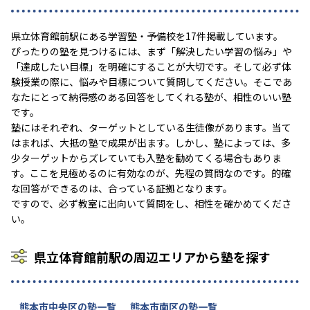
県立体育館前駅にある学習塾・予備校を17件掲載しています。
ぴったりの塾を見つけるには、まず「解決したい学習の悩み」や
「達成したい目標」を明確にすることが大切です。そして必ず体
験授業の際に、悩みや目標について質問してください。そこであ
なたにとって納得感のある回答をしてくれる塾が、相性のいい塾
です。
塾にはそれぞれ、ターゲットとしている生徒像があります。当て
はまれば、大抵の塾で成果が出ます。しかし、塾によっては、多
少ターゲットからズレていても入塾を勧めてくる場合もありま
す。ここを見極めるのに有効なのが、先程の質問なのです。的確
な回答ができるのは、合っている証拠となります。
ですので、必ず教室に出向いて質問をし、相性を確かめてくださ
い。
県立体育館前駅の周辺エリアから塾を探す
熊本市中央区の塾一覧
熊本市南区の塾一覧