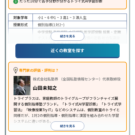
たった10分で苦手分野が分かるトライ式AI学習診断
対象学年
小1 ~ 6
中1 ~ 3
高1 ~ 3
浪人生
授業形式
個別指導(1対2~)
中学受験
高校受験
大学受験
医学部受験
授業・定期
続きを見る
テスト対策
内申点対策
学習習慣の定着
総合型選抜
(旧AO)対策
推薦入試対策
学校別特化対策
国公立大
目的
対策
私大対策
共通テスト対策
英検(英語検定)対策
近くの教室を探す
漢検(漢字検定)対策
数学特化対策
英語・英会話特化
対策
その他科目別特化対策
中高一貫校生に対応
授業の振替可能
不登校生に対
専門家の評価・評判は？
応
学習にPC・タブレットを利用
オンライン対応
1
特徴
株式会社私塾界 （全国私塾情報センター）代表取締役
科目から受講可能
季節講習のみの受講可
発達障害
の子どもに対応
自習室あり
山田未知之
※2023年3月調査。
小学校高学年の個別指導塾アンケート調査方法
を参
トライプラスは、家庭教師のトライグループがフランチャイズ展
照
開する個別指導塾ブランド。「トライ式AI学習診断」「トライ式学
習法」「映像授業Try IT」などのシステムは、個別教室のトライと
同様だが、1対2の個別指導・個別指導と演習を組み合わせた学習
システムに違いがある。
続きを見る