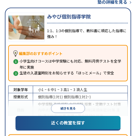
塾の詳細を見る
みやび個別指導学院
1:1、1:3の個別指導で、教科書に順応した指導に
強み！
編集部のおすすめポイント
小学生向けコースは中学受験にも対応、無料月例テストを全学
年に実施
生徒の入退室時刻をお知らせする「ほっとメール」で安全
対象学年
小1 ~ 6
中1 ~ 3
高1 ~ 3
浪人生
授業形式
個別指導(1対1)
個別指導(1対2~)
中学受験
高校受験
大学受験
授業・定期テスト対策
続きを見る
目的
内申点対策
学習習慣の定着
英検(英語検定)対策
漢
検(漢字検定)対策
英語・英会話特化対策
近くの教室を探す
1科目から受講可能
季節講習のみの受講可
自習室あ
特徴
り
※2023年3月調査。
小学校高学年の個別指導塾アンケート調査方法
を参