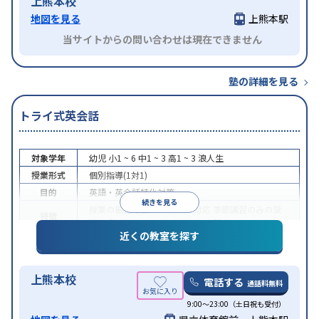
上熊本校
地図を見る
上熊本駅
当サイトからの問い合わせは現在できません
塾の詳細を見る
トライ式英会話
対象学年
幼児
小1 ~ 6
中1 ~ 3
高1 ~ 3
浪人生
授業形式
個別指導(1対1)
目的
英語・英会話特化対策
続きを見る
授業の振替可能
オンライン対応
季節講習のみの受
特徴
講可
発達障害の子どもに対応
自習室あり
近くの教室を探す
上熊本校
電話する
通話料無料
9:00～23:00（土日祝も受付）