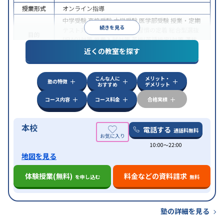
授業形式
オンライン指導
中学受験
高校受験
大学受験
医学部受験
授業・定期
続きを見る
テスト対策
内申点対策
学習習慣の定着
総合型選抜
目的
(旧AO)対策
推薦入試対策
英検(英語検定)対策
漢検
(漢字検定)対策
近くの教室を探す
中高一貫校生に対応
成績保証制度あり
授業の振替
特徴
可能
不登校生に対応
学習にPC・タブレットを利用
こんな人に
メリット・
オンライン対応
1科目から受講可能
塾の特徴
おすすめ
デメリット
コース内容
コース料金
合格実績
本校
電話する
通話料無料
10:00〜22:00
地図を見る
体験授業(無料)
料金などの資料請求
を申し込む
無料
塾の詳細を見る