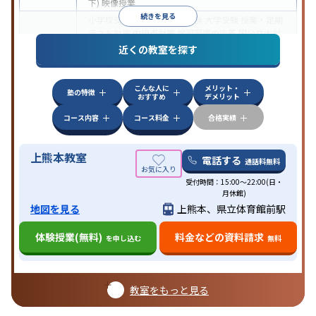
下)
映像授業
続きを見る
小学校受験
中学受験
高校受験
大学受験
授業・定期
テスト対策
内申点対策
学習習慣の定着
国公立大対
目的
策
私大対策
共通テスト対策
英検(英語検定)対策
漢
近くの教室を探す
検(漢字検定)対策
中高一貫校生に対応
成績保証制度あり
授業の振替
こんな人に
メリット・
可能
不登校生に対応
学習にPC・タブレットを利用
塾の特徴
特徴
おすすめ
デメリット
オンライン対応
1科目から受講可能
季節講習のみの
受講可
自習室あり
コース内容
コース料金
合格実績
上熊本教室
電話する
通話料無料
受付時間：15:00～22:00(日・
月休館)
地図を見る
上熊本、県立体育館前駅
体験授業(無料)
料金などの資料請求
を申し込む
無料
教室をもっと見る