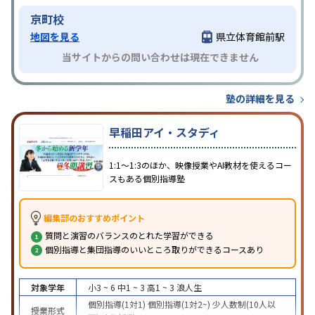
京町校
地図を見る
県立体育館前駅
当サイトからの問い合わせは現在できません
塾の詳細を見る
早稲田アイ・スタディ
1:1～1:3のほか、映像授業やAI教材を使えるコー
スもある個別指導塾
編集部のおすすめポイント
質問と演習のバランスのとれた学習ができる
個別指導と集団指導のいいところ取りができるコースあり
対象学年
小3 ~ 6
中1 ~ 3
高1 ~ 3
浪人生
個別指導(1対1)
個別指導(1対2~)
少人数制(10人以
授業形式