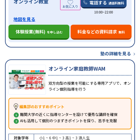
オンライン教室
電話する
通話料無料
10:00~22:00
地図を見る
体験授業(無料)
料金などの資料請求
を申し込む
無料
塾の詳細を見る
オンライン家庭教師WAM
双方向型の授業を可能にする専用アプリで、オン
ライン個別指導を行う
編集部のおすすめポイント
難関大学の近くに指導センターを設けて優秀な講師を確保
AIも活用して個別のつまずきポイントを探り、苦手を克服
対象学年
小1 ~ 6
中1 ~ 3
高1 ~ 3
浪人生