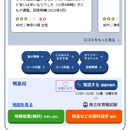
ど安いは安いなりでした（小学4年時に子ど
もが通塾。回答時期:2023年3月）
3.0
3
40代 / 神奈川県 女性
40代 / 神奈川県
口コミをもっと見る
こんな人に
メリット・
塾の特徴
おすすめ
デメリット
コース内容
コース料金
合格実績
鴨島校
電話する
通話料無料
13:00〜22:00（土曜・日曜を除
く）
地図を見る
県立体育館前駅
体験授業(無料)
料金などの資料請求
を申し込む
無料