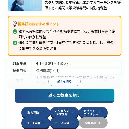
スタサプ講師と現役東大生が学習コーチングを提
供する、難関大学受験専門の個別指導塾
編集部のおすすめポイント
難関大合格に向けて全教科を効率的に学べる、授業料が完全定
額制の個別指導塾
個別に年間計画を作成、1日単位ですべきことも指示し、勉強
に集中できる環境を実現
対象学年
中1 ~ 3
高1 ~ 3
浪人生
授業形式
個別指導(1対1)
大学受験
医学部受験
授業・定期テスト対策
国公立
目的
続きを見る
大対策
英検(英語検定)対策
中高一貫校生に対応
授業の振替可能
オンライン対
特徴
近くの教室を探す
応
自習室あり
こんな人に
メリット・
塾の特徴
おすすめ
デメリット
コース内容
コース料金
合格実績