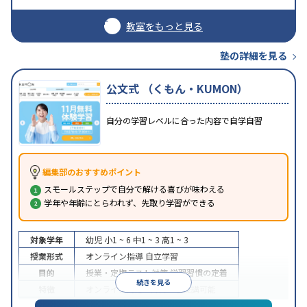
教室をもっと見る
塾の詳細を見る
公文式 （くもん・KUMON）
自分の学習レベルに合った内容で自学自習
編集部のおすすめポイント
スモールステップで自分で解ける喜びが味わえる
学年や年齢にとらわれず、先取り学習ができる
対象学年
幼児
小1 ~ 6
中1 ~ 3
高1 ~ 3
授業形式
オンライン指導
自立学習
目的
授業・定期テスト対策
学習習慣の定着
続きを見る
特徴
オンライン対応
1科目から受講可能