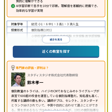
質的に理解ができる
AI学習診断で苦手を10分で診断。理解度を客観的に把握でき、
効率的な学習が実現
対象学年
幼児
小1 ~ 6
中1 ~ 3
高1 ~ 3
浪人生
授業形式
個別指導(1対1)
小学校受験
中学受験
高校受験
大学受験
医学部受験
続きを見る
授業・定期テスト対策
内申点対策
学習習慣の定着
総合型選抜(旧AO)対策
推薦入試対策
学校別特化対
目的
策
国公立大対策
私大対策
共通テスト対策
英検(英
近くの教室を探す
語検定)対策
漢検(漢字検定)対策
数学特化対策
英
語・英会話特化対策
その他科目別特化対策
中高一貫校生に対応
授業の振替可能
不登校生に対
専門家の評価・評判は？
応
学習にPC・タブレットを利用
オンライン対応
1
特徴
スタディスタジオ株式会社代表取締役
科目から受講可能
季節講習のみの受講可
発達障害
の子どもに対応
自習室あり
鈴木孝一
※2023年3月調査。
小学校高学年の個別指導塾アンケート調査方法
を参
個別教室のトライは、ハイジのCMでおなじみのトライグループが
照
直営で600超の校舎を運営している個別指導塾だ。知名度も高く、
所属する講師の数も多い。講師がプロ、セレクト、スタンダード
とランク分けされていて、予算や目的に合わせて選ぶことができ
る。質を求めるならプロかセレクトになるが、1対1の個別指導な