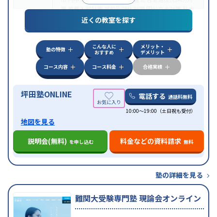
策
推薦入試対策
学校別特化対策
国公立大対策
私大
目的
対策
共通テスト対策
英検(英語検定)対策
漢検(漢字
近くの教室を探す
検定)対策
数学特化対策
英語・英会話特化対策
その
他科目別特化対策
こんな人に
メリット・
中高一貫校生に対応
授業の振替可能
不登校生に対
塾の特徴
おすすめ
デメリット
応
学習にPC・タブレットを利用
オンライン対応
1
特徴
科目から受講可能
季節講習のみの受講可
発達障害
コース内容
コース料金
合格実績
の子どもに対応
坪田塾ONLINE
電話する
通話料無料
10:00～19:00（土日祝も受付）
地図を見る
説明会(無料)
料金などの資料請求
を申し込む
無料
塾の詳細を見る
難関大受験専門塾 現論会オンライン