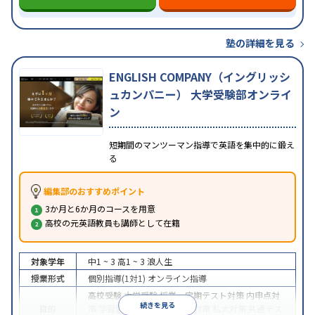
塾の詳細を見る
ENGLISH COMPANY（イングリッシ
ュカンパニー） 大学受験部オンライ
ン
短期間のマンツーマン指導で英語を集中的に鍛え
る
編集部のおすすめポイント
3か月と6か月のコースを用意
高校の元英語教員も講師として在籍
対象学年
中1 ~ 3
高1 ~ 3
浪人生
授業形式
個別指導(1対1)
オンライン指導
高校受験
大学受験
授業・定期テスト対策
内申点対
続きを見る
目的
策
学習習慣の定着
国公立大対策
私大対策
共通テス