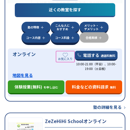
ト対策
英検(英語検定)対策
英語・英会話特化対策
近くの教室を探す
中高一貫校生に対応
授業の振替可能
不登校生に対
特徴
応
学習にPC・タブレットを利用
オンライン対応
1
科目から受講可能
こんな人に
メリット・
塾の特徴
おすすめ
デメリット
コース内容
コース料金
合格実績
オンライン
電話する
通話料無料
10:00-21:00（平日）、10:00-
19:00（土日祝）
地図を見る
体験授業(無料)
料金などの資料請求
を申し込む
無料
塾の詳細を見る
ZeZeHiHi Schoolオンライン