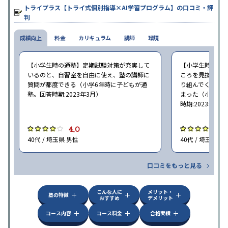
トライプラス【トライ式個別指導×AI学習プログラム】の口コミ・評
判
成績向上
料金
カリキュラム
講師
環境
【小学生時の通塾】定期試験対策が充実して
【小学生時の通
いるのと、自習室を自由に使え、塾の講師に
ころを見抜いて
質問が都度できる（小学6年時に子どもが通
り組んでくれた
塾。回答時期:2023年3月）
まった（小学5〜
時期:2023年3月
4.0
4
40代 / 埼玉県 男性
40代 / 埼玉県 女
口コミをもっと見る
こんな人に
メリット・
塾の特徴
おすすめ
デメリット
コース内容
コース料金
合格実績