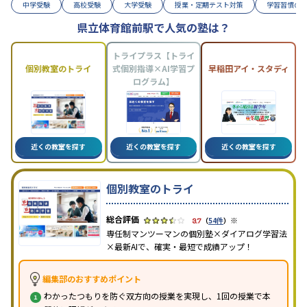
中学受験
高校受験
大学受験
授業・定期テスト対策
学習習慣の
県立体育館前駅で人気の塾は？
トライプラス【トライ
個別教室のトライ
式個別指導×AI学習プ
早稲田アイ・スタディ
ログラム】
近くの教室を探す
近くの教室を探す
近くの教室を探す
個別教室のトライ
※
3.7
（
54件
）
専任制マンツーマンの個別塾×ダイアログ学習法
×最新AIで、確実・最短で成績アップ！
編集部のおすすめポイント
わかったつもりを防ぐ双方向の授業を実現し、1回の授業で本