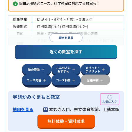
新聞活用探究コース、科学教室に対応する教室も！
対象学年
幼児
小1 ~ 6
中1 ~ 3
高1 ~ 3
浪人生
授業形式
個別指導(1対1)
個別指導(1対2~)
目的
授業・定期テスト対策
学習習慣の定着
続きを見る
不登校生に対応
学習にPC・タブレットを利用
オン
特徴
ライン対応
近くの教室を探す
こんな人に
メリット・
塾の特徴
おすすめ
デメリット
コース内容
コース料金
合格実績
学研かみくまもと教室
地図を見る
本妙寺入口、県立体育館前、上熊本駅
無料体験・資料請求