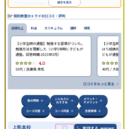
続きを見る
のでそれなりの料金になる。
個別教室のトライの口コミ・評判
成績向上
料金
カリキュラム
講師
環境
【小学生時の通塾】勉強する習慣がついた。
【小学生時の通塾
勉強方法を理解した（小学5年時に子どもが
はり成績向上には
通塾。回答時期:2023年3月）
どもが通塾。回答時
4.0
4
50代 / 兵庫県 男性
40代 / 大阪府 女
口コミをもっと見る
こんな人に
メリット・
塾の特徴
おすすめ
デメリット
コース内容
コース料金
合格実績
上熊本校
電話する
通話料無料