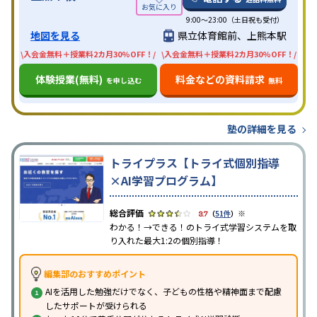
9:00～23:00（土日祝も受付）
地図を見る
県立体育館前、上熊本駅
\入会金無料＋授業料2カ月30%OFF！/
\入会金無料＋授業料2カ月30%OFF！/
体験授業(無料)
料金などの資料請求
を申し込む
無料
塾の詳細を見る
トライプラス【トライ式個別指導
×AI学習プログラム】
※
3.7
（
51件
）
わかる！→できる！のトライ式学習システムを取
り入れた最大1:2の個別指導！
編集部のおすすめポイント
AIを活用した勉強だけでなく、子どもの性格や精神面まで配慮
したサポートが受けられる