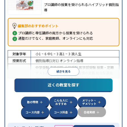
プロ講師の授業を受けられるハイブリッド個別指
導
編集部のおすすめポイント
プロ講師と専任講師の両方から授業を受けられる
通塾だけでなく、家庭教師、オンラインにも対応
対象学年
小1 ~ 6
中1 ~ 3
高1 ~ 3
浪人生
授業形式
個別指導(1対1)
オンライン指導
中学受験
高校受験
大学受験
医学部受験
授業・定期
続きを見る
テスト対策
内申点対策
学習習慣の定着
総合型選抜
(旧AO)対策
推薦入試対策
学校別特化対策
国公立大
目的
対策
私大対策
共通テスト対策
英検(英語検定)対策
近くの教室を探す
漢検(漢字検定)対策
数学特化対策
英語・英会話特化
対策
その他科目別特化対策
こんな人に
メリット・
中高一貫校生に対応
授業の振替可能
不登校生に対
塾の特徴
おすすめ
デメリット
特徴
応
オンライン対応
1科目から受講可能
季節講習の
みの受講可
自習室あり
コース内容
コース料金
合格実績