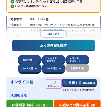
希望者にはオンラインor対面で1:1の個別指導も用意
LINEで24時間質問できる
対象学年
高1 ~ 3
浪人生
授業形式
個別指導(1対1)
オンライン指導
自立学習
映像授業
大学受験
医学部受験
授業・定期テスト対策
内申点
続きを見る
目的
対策
学習習慣の定着
総合型選抜(旧AO)対策
推薦入
試対策
学校別特化対策
近くの教室を探す
中高一貫校生に対応
授業の振替可能
不登校生に対
特徴
応
学習にPC・タブレットを利用
オンライン対応
1
科目から受講可能
こんな人に
メリット・
塾の特徴
おすすめ
デメリット
コース内容
コース料金
合格実績
オンライン校
電話する
通話料無料
13:00-22:00(土日祝日問わず)
地図を見る
体験授業(無料)
料金などの資料請求
を申し込む
無料