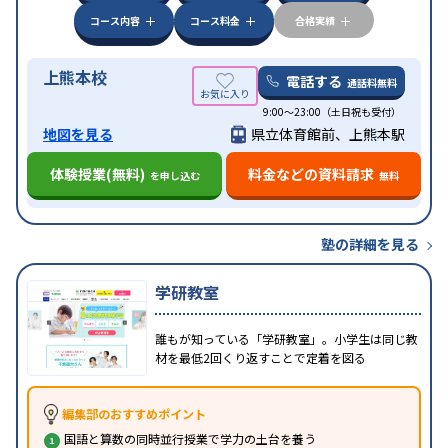
コース内容
コース料金
合格実績
上熊本校
電話する
通話料無料
9:00～23:00（土日祝も受付）
地図を見る
県立体育館前、上熊本駅
体験授業(無料)
料金などの資料請求
を申し込む
無料
塾の詳細を見る
学研教室
誰もが知っている「学研教室」。小学生は同じ教
材を最低2回くり返すことで定着を図る
編集部のおすすめポイント
国語と算数の同時並行授業で学力の土台を養う