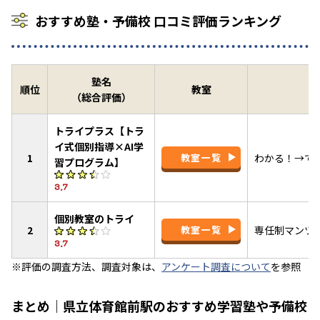
おすすめ塾・予備校 口コミ評価ランキング
塾名
順位
教室
（総合評価）
トライプラス【トラ
イ式個別指導×AI学
1
教室一覧
わかる！→で
習プログラム】
3.7
個別教室のトライ
2
教室一覧
専任制マンツ
3.7
※評価の調査方法、調査対象は、
アンケート調査について
を参照
まとめ｜県立体育館前駅のおすすめ学習塾や予備校