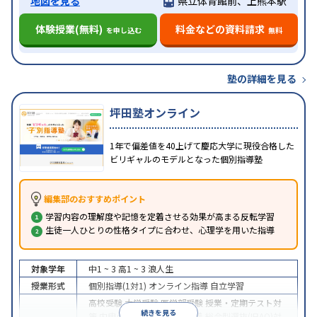
地図を見る
県立体育館前、上熊本駅
体験授業(無料)
料金などの資料請求
を申し込む
無料
塾の詳細を見る
坪田塾オンライン
1年で偏差値を40上げて慶応大学に現役合格した
ビリギャルのモデルとなった個別指導塾
編集部のおすすめポイント
学習内容の理解度や記憶を定着させる効果が高まる反転学習
生徒一人ひとりの性格タイプに合わせ、心理学を用いた指導
対象学年
中1 ~ 3
高1 ~ 3
浪人生
授業形式
個別指導(1対1)
オンライン指導
自立学習
高校受験
大学受験
医学部受験
授業・定期テスト対
続きを見る
策
内申点対策
学習習慣の定着
総合型選抜(旧AO)対