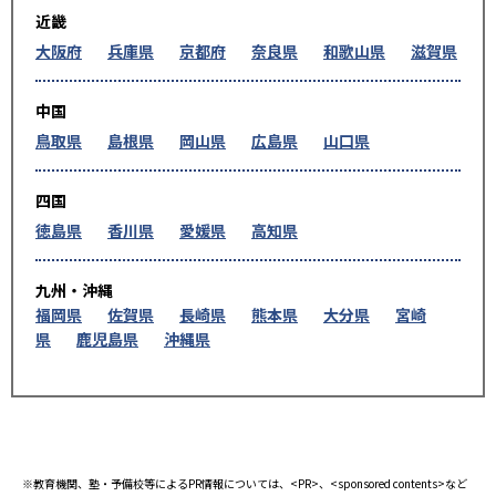
近畿
大阪府
兵庫県
京都府
奈良県
和歌山県
滋賀県
中国
鳥取県
島根県
岡山県
広島県
山口県
四国
徳島県
香川県
愛媛県
高知県
九州・沖縄
福岡県
佐賀県
長崎県
熊本県
大分県
宮崎
県
鹿児島県
沖縄県
※教育機関、塾・予備校等によるPR情報については、<PR>、<sponsored contents>など