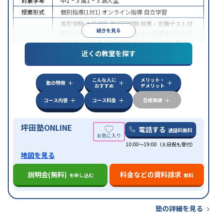
対象学年
中1 ~ 3
高1 ~ 3
浪人生
授業形式
個別指導(1対1)
オンライン指導
自立学習
高校受験
大学受験
医学部受験
授業・定期テスト対
続きを見る
策
内申点対策
学習習慣の定着
総合型選抜(旧AO)対
策
推薦入試対策
学校別特化対策
国公立大対策
私大
目的
対策
共通テスト対策
英検(英語検定)対策
漢検(漢字
近くの教室を探す
検定)対策
数学特化対策
英語・英会話特化対策
その
他科目別特化対策
こんな人に
メリット・
中高一貫校生に対応
授業の振替可能
不登校生に対
塾の特徴
おすすめ
デメリット
応
学習にPC・タブレットを利用
オンライン対応
1
特徴
科目から受講可能
季節講習のみの受講可
発達障害
コース内容
コース料金
合格実績
の子どもに対応
坪田塾ONLINE
電話する
通話料無料
10:00～19:00（土日祝も受付）
地図を見る
説明会(無料)
料金などの資料請求
を申し込む
無料
塾の詳細を見る