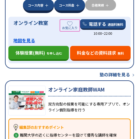
みの受講可
自習室あり
コース内容
コース料金
合格実績
オンライン教室
電話する
通話料無料
10:00~22:00
地図を見る
体験授業(無料)
料金などの資料請求
を申し込む
無料
塾の詳細を見る
オンライン家庭教師WAM
双方向型の授業を可能にする専用アプリで、オン
ライン個別指導を行う
編集部のおすすめポイント
難関大学の近くに指導センターを設けて優秀な講師を確保