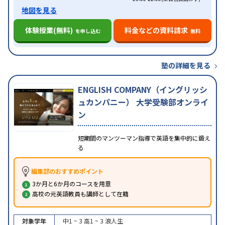
地図を見る
体験授業(無料)
料金などの資料請求
を申し込む
無料
塾の詳細を見る
ENGLISH COMPANY（イングリッシ
ュカンパニー） 大学受験部オンライ
ン
短期間のマンツーマン指導で英語を集中的に鍛え
る
編集部のおすすめポイント
3か月と6か月のコースを用意
高校の元英語教員も講師として在籍
対象学年
中1 ~ 3
高1 ~ 3
浪人生