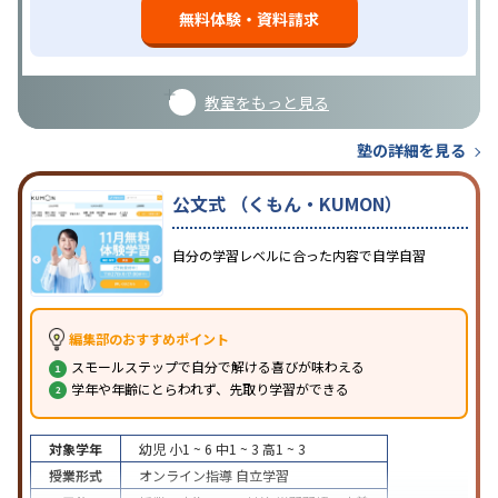
無料体験・資料請求
教室をもっと見る
塾の詳細を見る
公文式 （くもん・KUMON）
自分の学習レベルに合った内容で自学自習
編集部のおすすめポイント
スモールステップで自分で解ける喜びが味わえる
学年や年齢にとらわれず、先取り学習ができる
対象学年
幼児
小1 ~ 6
中1 ~ 3
高1 ~ 3
授業形式
オンライン指導
自立学習