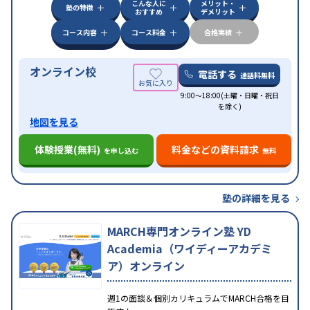
こんな人に
メリット・
塾の特徴
おすすめ
デメリット
コース内容
コース料金
合格実績
オンライン校
電話する
通話料無料
9:00～18:00(土曜・日曜・祝日
を除く)
地図を見る
体験授業(無料)
料金などの資料請求
を申し込む
無料
塾の詳細を見る
MARCH専門オンライン塾 YD
Academia（ワイディーアカデミ
ア）オンライン
週1の面談＆個別カリキュラムでMARCH合格を目