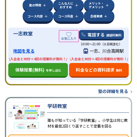
こんな人に
メリット・
塾の特徴
おすすめ
デメリット
コース内容
コース料金
合格実績
一志教室
電話する
通話料無料
10:00〜21:00（土日祝含む）
地図を見る
一志、川合高岡駅
\入会金と90分×4回の授業料が無料！/
\入会金と90分×4回の授業料が無料！/
体験授業(無料)
料金などの資料請求
を申し込む
無料
塾の詳細を見る
学研教室
誰もが知っている「学研教室」。小学生は同じ教
材を最低2回くり返すことで定着を図る