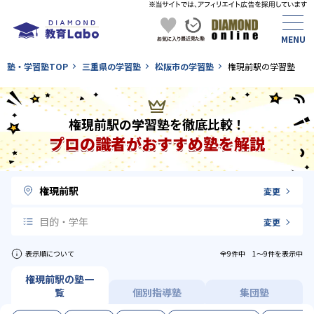
塾・学習塾TOP
三重県の学習塾
松阪市の学習塾
権現前駅の学習塾
権現前駅の学習塾を徹底比較！
プロの識者がおすすめ塾を解説
権現前駅
変更
目的・学年
変更
表示順について
全9件中 1〜9件を表示中
権現前駅の塾一
覧
個別指導塾
集団塾