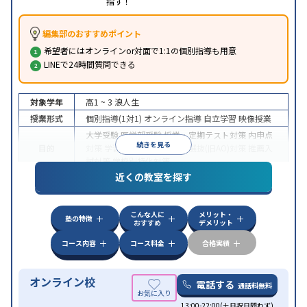
指す！
編集部のおすすめポイント
希望者にはオンラインor対面で1:1の個別指導も用意
LINEで24時間質問できる
対象学年
高1 ~ 3
浪人生
授業形式
個別指導(1対1)
オンライン指導
自立学習
映像授業
大学受験
医学部受験
授業・定期テスト対策
内申点
続きを見る
目的
対策
学習習慣の定着
総合型選抜(旧AO)対策
推薦入
試対策
学校別特化対策
近くの教室を探す
中高一貫校生に対応
授業の振替可能
不登校生に対
特徴
応
学習にPC・タブレットを利用
オンライン対応
1
科目から受講可能
こんな人に
メリット・
塾の特徴
おすすめ
デメリット
コース内容
コース料金
合格実績
オンライン校
電話する
通話料無料
13:00-22:00(土日祝日問わず)