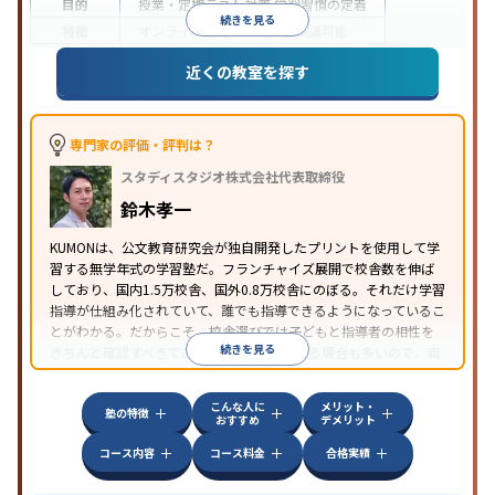
目的
授業・定期テスト対策
学習習慣の定着
続きを見る
特徴
オンライン対応
1科目から受講可能
近くの教室を探す
専門家の評価・評判は？
スタディスタジオ株式会社代表取締役
鈴木孝一
KUMONは、公文教育研究会が独自開発したプリントを使用して学
習する無学年式の学習塾だ。フランチャイズ展開で校舎数を伸ば
しており、国内1.5万校舎、国外0.8万校舎にのぼる。それだけ学習
指導が仕組み化されていて、誰でも指導できるようになっているこ
とがわかる。だからこそ、校舎選びでは子どもと指導者の相性を
続きを見る
きちんと確認すべきである。近所に2校舎ある場合も多いので、両
方見学してみることをオススメする。
こんな人に
メリット・
塾の特徴
おすすめ
デメリット
コース内容
コース料金
合格実績