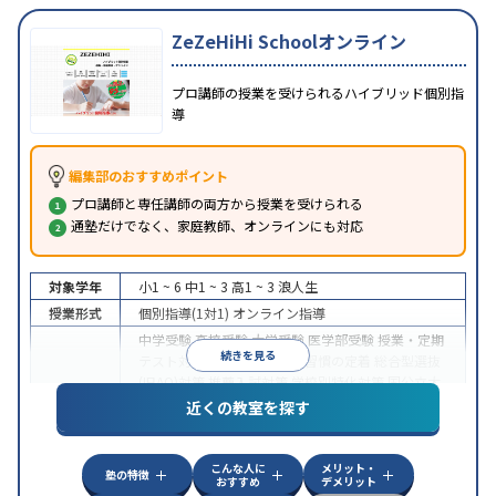
ZeZeHiHi Schoolオンライン
プロ講師の授業を受けられるハイブリッド個別指
導
編集部のおすすめポイント
プロ講師と専任講師の両方から授業を受けられる
通塾だけでなく、家庭教師、オンラインにも対応
対象学年
小1 ~ 6
中1 ~ 3
高1 ~ 3
浪人生
授業形式
個別指導(1対1)
オンライン指導
中学受験
高校受験
大学受験
医学部受験
授業・定期
続きを見る
テスト対策
内申点対策
学習習慣の定着
総合型選抜
(旧AO)対策
推薦入試対策
学校別特化対策
国公立大
目的
対策
私大対策
共通テスト対策
英検(英語検定)対策
近くの教室を探す
漢検(漢字検定)対策
数学特化対策
英語・英会話特化
対策
その他科目別特化対策
こんな人に
メリット・
中高一貫校生に対応
授業の振替可能
不登校生に対
塾の特徴
おすすめ
デメリット
特徴
応
オンライン対応
1科目から受講可能
季節講習の