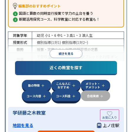
編集部のおすすめポイント
国語と算数の同時並行授業で学力の土台を養う
新聞活用探究コース、科学教室に対応する教室も！
対象学年
幼児
小1 ~ 6
中1 ~ 3
高1 ~ 3
浪人生
授業形式
個別指導(1対1)
個別指導(1対2~)
目的
授業・定期テスト対策
学習習慣の定着
続きを見る
不登校生に対応
学習にPC・タブレットを利用
オン
特徴
ライン対応
近くの教室を探す
こんな人に
メリット・
塾の特徴
おすすめ
デメリット
コース内容
コース料金
合格実績
学研藤之木教室
地図を見る
上ノ庄駅