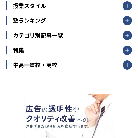
【掲載塾一覧を見る】
授業スタイル
山形県
福島県
臨海セミナー
関東
個別指導
塾ランキング
東京個別指導学院
東京都
神奈川県
埼玉県
千葉県
茨城県
集団授業
個別指導塾TOMAS
栃木県
群馬県
中学受験ランキング
カテゴリ別記事一覧
オンライン指導
明光義塾
大学受験ランキング
北陸
映像授業
ナビ個別指導学院
中学受験
特集
新潟県
富山県
石川県
福井県
個別教室のトライ
高校受験
東進ハイスクール
中部
開成番長直伝！子どもの受験を成功させる方法
中高一貫校・高校
大学受験
武田塾
愛知県
静岡県
岐阜県
三重県
長野県
令和時代の失敗しない塾選び
資格取得・学び直し
山梨県
2020年代の教育
中学入試最前線
教育費・塾代
中学受験最前線
近畿
てら先生の教育業界基本メソッド
座談会
大学入試改革
大阪府
運動と遊びを考える
兵庫県
京都府
奈良県
和歌山県
教育全般
親子で極める家庭学習
滋賀県
令和の大学受験は情報戦！
大学受験塾の選び方
ママテクエグザム
情報Ⅰ、数学が苦手な人注目！最短距離の学力
中学受験に熱心な市区町村ランキング
中国
進化する中高一貫校・高校
アップ法
小学校受験
鳥取県
島根県
岡山県
広島県
山口県
悩み多き「大学受験」相談室
家庭教師
四国
英語・英会話・英検対策