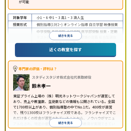
が可能
対象学年
小1 ~ 6
中1 ~ 3
高1 ~ 3
浪人生
授業形式
個別指導(1対2~)
オンライン指導
自立学習
映像授業
中学受験
高校受験
大学受験
医学部受験
授業・定期
続きを見る
テスト対策
内申点対策
学習習慣の定着
総合型選抜
(旧AO)対策
推薦入試対策
学校別特化対策
国公立大
目的
対策
私大対策
共通テスト対策
英検(英語検定)対策
近くの教室を探す
漢検(漢字検定)対策
数学特化対策
英語・英会話特化
対策
その他科目別特化対策
中高一貫校生に対応
特待生・奨学金制度あり
授業
専門家の評価・評判は？
の振替可能
不登校生に対応
学習にPC・タブレット
スタディスタジオ株式会社代表取締役
特徴
を利用
オンライン対応
1科目から受講可能
季節講
習のみの受講可
発達障害の子どもに対応
自習室あ
鈴木孝一
り
※2023年3月調査。
小学校高学年の個別指導塾アンケート調査方法
を参
東証プライム上場の（株）明光ネットワークジャパンが運営して
おり、売上や教室数、生徒数などの情報も公開されている。全国
照
で1700校以上があり、個別指導塾の中でNo.1だ。400校が直営
で、残り1300校はフランチャイズ校である。フランチャイズでこ
れだけ多くの校舎が運営されていることから、ノウハウがマニュ
続きを見る
アル化され、特定の優秀な人材に依存しない教育が実現できてい
ることが推測される。