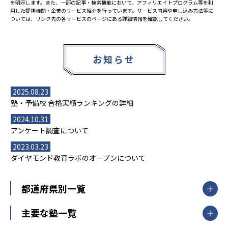
を明示します。また、一部の記事・検索機能において、アフィリエイトプログラム等を利
用した提携機関・企業のサービス紹介を行っています。サービス内容や申し込み方法等に
ついては、リンク先の各サービスのページにある詳細情報を確認してください。
お知らせ
2025.08.23
塾・予備校 合格実績ランキングの詳細
2024.10.31
アンケート調査について
2023.03.23
ダイヤモンド教育ラボのオープンについて
都道府県別一覧
北海道・東北
主要な塾一覧
北海道
青森県
岩手県
宮城県
秋田県