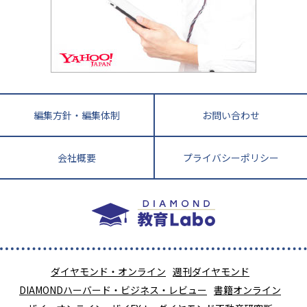
徳島県
香川県
愛媛県
高知県
小学校教師が解説！中学受験のリアル
教育ニュース最前線
九州・沖縄
教育ジャーナリストが徹底解説！ 大学受験の羅
福岡県
佐賀県
長崎県
熊本県
大分県
針盤
宮崎県
鹿児島県
沖縄県
編集方針・編集体制
お問い合わせ
会社概要
プライバシーポリシー
ダイヤモンド・オンライン
週刊ダイヤモンド
DIAMONDハーバード・ビジネス・レビュー
書籍オンライン