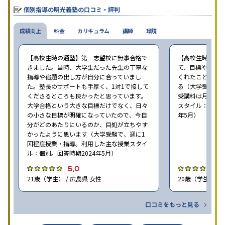
個別指導の明光義塾の口コミ・評判
成績向上
料金
カリキュラム
講師
環境
【高校生時の通塾】第一志望校に無事合格で
【高校生時の通
きました。当時、大学生だった先生の丁寧な
て、目標や勉強
指導や宿題の出し方が自分に合っていまし
くれたことが、
た。塾長のサポートも手厚く、1対1で接して
る（大学受験で、
くださるところも良かったと思っています。
受講料は月35,
大学合格という大きな目標だけでなく、日々
スタイル：個別、
の小さな目標が明確になっていたので、今自
年5月）
分がどのあたりにいるのか、目処が立ちやす
かったように思います（大学受験で、週に1
回程度授業・指導。利用した主な授業スタイ
ル：個別。回答時期2024年5月）
5.0
4
21歳（学生） / 広島県 女性
20歳（学生） / 
口コミをもっと見る