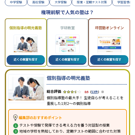
中学受験
高校受験
大学受験
授業・定期テスト対策
学習習慣の
権現前駅で人気の塾は？
個別指導の明光義塾
学研教室
坪田塾オンライン
近くの教室を探す
近くの教室を探す
近くの教室を探す
個別指導の明光義塾
※
3.6
（
53件
）
個別指導塾の最大手！ 生徒自らが考えることを
重視した1対2〜の個別指導
編集部のおすすめポイント
テストや受験で発揮できる考える力を養う対話型の授業
地域の学校を熟知しており、定期テストの範囲に合わせた対策