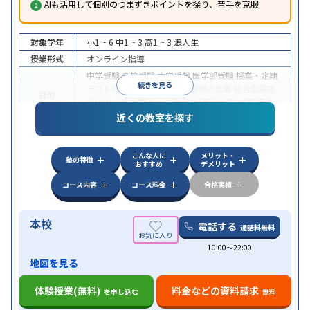
AIも活用して個別のつまずきポイントを探り、苦手を克服
対象学年
小1 ~ 6
中1 ~ 3
高1 ~ 3
浪人生
授業形式
オンライン指導
中学受験
高校受験
大学受験
医学部受験
授業・定期
続きを見る
テスト対策
内申点対策
学習習慣の定着
総合型選抜
目的
(旧AO)対策
推薦入試対策
英検(英語検定)対策
漢検
(漢字検定)対策
近くの教室を探す
中高一貫校生に対応
成績保証制度あり
授業の振替
特徴
可能
不登校生に対応
学習にPC・タブレットを利用
こんな人に
メリット・
オンライン対応
1科目から受講可能
塾の特徴
おすすめ
デメリット
コース内容
コース料金
合格実績
本校
電話する
通話料無料
10:00〜22:00
地図を見る
体験授業(無料)
料金などの資料請求
を申し込む
無料