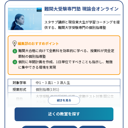
難関大受験専門塾 現論会オンライン
スタサプ講師と現役東大生が学習コーチングを提
供する、難関大学受験専門の個別指導塾
編集部のおすすめポイント
難関大合格に向けて全教科を効率的に学べる、授業料が完全定
額制の個別指導塾
個別に年間計画を作成、1日単位ですべきことも指示し、勉強
に集中できる環境を実現
対象学年
中1 ~ 3
高1 ~ 3
浪人生
授業形式
個別指導(1対1)
大学受験
医学部受験
授業・定期テスト対策
国公立
目的
続きを見る
大対策
英検(英語検定)対策
中高一貫校生に対応
授業の振替可能
オンライン対
特徴
近くの教室を探す
応
自習室あり