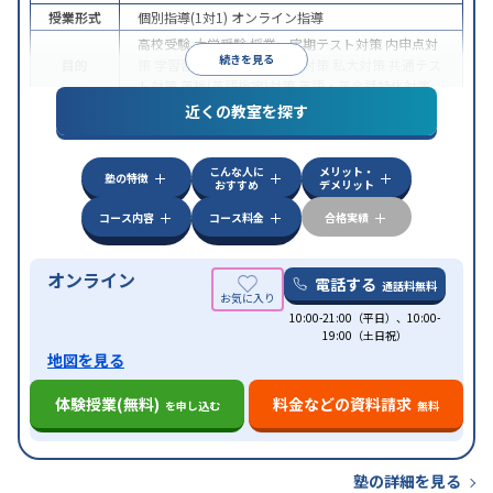
授業形式
個別指導(1対1)
オンライン指導
高校受験
大学受験
授業・定期テスト対策
内申点対
続きを見る
目的
策
学習習慣の定着
国公立大対策
私大対策
共通テス
ト対策
英検(英語検定)対策
英語・英会話特化対策
近くの教室を探す
中高一貫校生に対応
授業の振替可能
不登校生に対
特徴
応
学習にPC・タブレットを利用
オンライン対応
1
科目から受講可能
こんな人に
メリット・
塾の特徴
おすすめ
デメリット
コース内容
コース料金
合格実績
オンライン
電話する
通話料無料
10:00-21:00（平日）、10:00-
19:00（土日祝）
地図を見る
体験授業(無料)
料金などの資料請求
を申し込む
無料
塾の詳細を見る