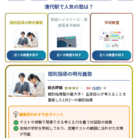
漕代駅で人気の塾は？
東進ハイスクール・東
個別指導の明光義塾
学研教室
進衛星予備校
近くの教室を探す
近くの教室を探す
近くの教室を探す
個別指導の明光義塾
※
3.6
（
53件
）
個別指導塾の最大手！ 生徒自らが考えることを
重視した1対2〜の個別指導
編集部のおすすめポイント
テストや受験で発揮できる考える力を養う対話型の授業
地域の学校を熟知しており、定期テストの範囲に合わせた対策
が可能