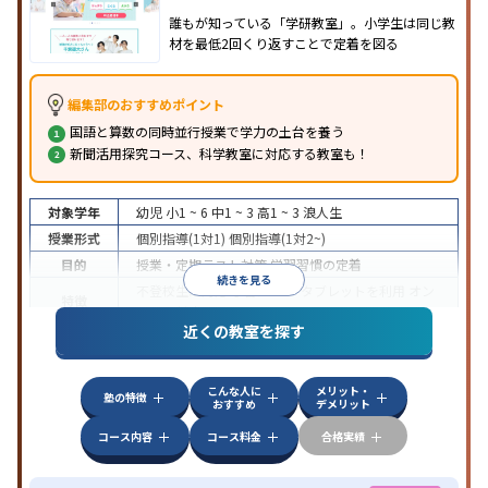
誰もが知っている「学研教室」。小学生は同じ教
材を最低2回くり返すことで定着を図る
編集部のおすすめポイント
国語と算数の同時並行授業で学力の土台を養う
新聞活用探究コース、科学教室に対応する教室も！
対象学年
幼児
小1 ~ 6
中1 ~ 3
高1 ~ 3
浪人生
授業形式
個別指導(1対1)
個別指導(1対2~)
目的
授業・定期テスト対策
学習習慣の定着
続きを見る
不登校生に対応
学習にPC・タブレットを利用
オン
特徴
ライン対応
近くの教室を探す
こんな人に
メリット・
塾の特徴
おすすめ
デメリット
コース内容
コース料金
合格実績