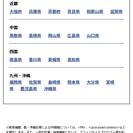
近畿
大阪府
兵庫県
京都府
奈良県
和歌山県
滋賀県
中国
鳥取県
島根県
岡山県
広島県
山口県
四国
徳島県
香川県
愛媛県
高知県
九州・沖縄
福岡県
佐賀県
長崎県
熊本県
大分県
宮崎
県
鹿児島県
沖縄県
※教育機関、塾・予備校等によるPR情報については、<PR>、<sponsored contents>など
を明示します。また、一部の記事・検索機能において、アフィリエイトプログラム等を利