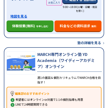
9:00～18:00(土曜・日曜・祝日
を除く)
地図を見る
体験授業(無料)
料金などの資料請求
を申し込む
無料
塾の詳細を見る
MARCH専門オンライン塾 YD
Academia（ワイディーアカデミ
ア）オンライン
週1の面談＆個別カリキュラムでMARCH合格を目
指す！
編集部のおすすめポイント
希望者にはオンラインor対面で1:1の個別指導も用意
LINEで24時間質問できる