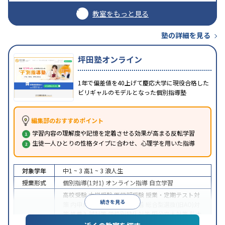
教室をもっと見る
塾の詳細を見る
坪田塾オンライン
1年で偏差値を40上げて慶応大学に現役合格した
ビリギャルのモデルとなった個別指導塾
編集部のおすすめポイント
学習内容の理解度や記憶を定着させる効果が高まる反転学習
生徒一人ひとりの性格タイプに合わせ、心理学を用いた指導
対象学年
中1 ~ 3
高1 ~ 3
浪人生
授業形式
個別指導(1対1)
オンライン指導
自立学習
高校受験
大学受験
医学部受験
授業・定期テスト対
続きを見る
策
内申点対策
学習習慣の定着
総合型選抜(旧AO)対
策
推薦入試対策
学校別特化対策
国公立大対策
私大
目的
対策
共通テスト対策
英検(英語検定)対策
漢検(漢字