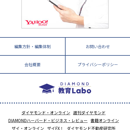
小学校教師が解説！中学受験のリアル
教育ニュース最前線
九州・沖縄
教育ジャーナリストが徹底解説！ 大学受験の羅
福岡県
佐賀県
長崎県
熊本県
大分県
針盤
宮崎県
鹿児島県
沖縄県
編集方針・編集体制
お問い合わせ
会社概要
プライバシーポリシー
ダイヤモンド・オンライン
週刊ダイヤモンド
DIAMONDハーバード・ビジネス・レビュー
書籍オンライン
ザイ・オンライン
ザイFX！
ダイヤモンド不動産研究所