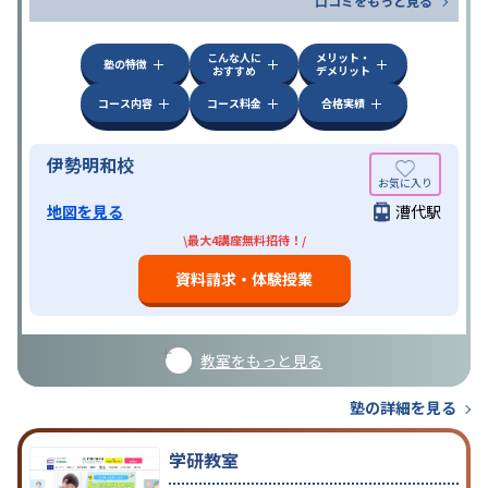
口コミをもっと見る
こんな人に
メリット・
塾の特徴
おすすめ
デメリット
コース内容
コース料金
合格実績
伊勢明和校
地図を見る
漕代駅
\最大4講座無料招待！/
資料請求・体験授業
教室をもっと見る
塾の詳細を見る
学研教室