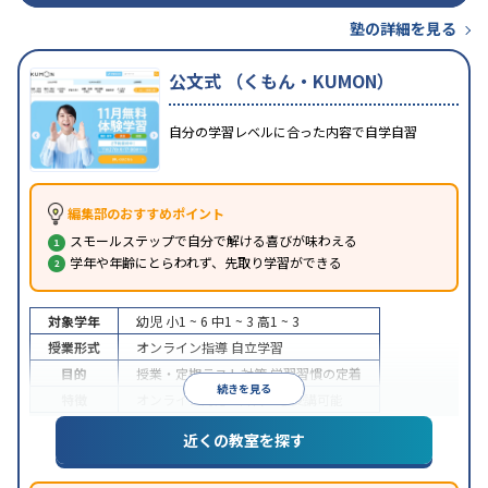
塾の詳細を見る
公文式 （くもん・KUMON）
自分の学習レベルに合った内容で自学自習
編集部のおすすめポイント
スモールステップで自分で解ける喜びが味わえる
学年や年齢にとらわれず、先取り学習ができる
対象学年
幼児
小1 ~ 6
中1 ~ 3
高1 ~ 3
授業形式
オンライン指導
自立学習
目的
授業・定期テスト対策
学習習慣の定着
続きを見る
特徴
オンライン対応
1科目から受講可能
近くの教室を探す