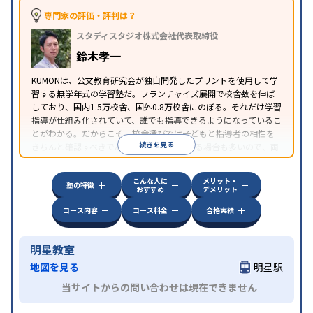
専門家の評価・評判は？
スタディスタジオ株式会社代表取締役
鈴木孝一
KUMONは、公文教育研究会が独自開発したプリントを使用して学
習する無学年式の学習塾だ。フランチャイズ展開で校舎数を伸ば
しており、国内1.5万校舎、国外0.8万校舎にのぼる。それだけ学習
指導が仕組み化されていて、誰でも指導できるようになっているこ
とがわかる。だからこそ、校舎選びでは子どもと指導者の相性を
続きを見る
きちんと確認すべきである。近所に2校舎ある場合も多いので、両
方見学してみることをオススメする。
こんな人に
メリット・
塾の特徴
おすすめ
デメリット
コース内容
コース料金
合格実績
明星教室
地図を見る
明星駅
当サイトからの問い合わせは現在できません