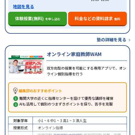
地図を見る
体験授業(無料)
料金などの資料請求
を申し込む
無料
塾の詳細を見る
オンライン家庭教師WAM
双方向型の授業を可能にする専用アプリで、オン
ライン個別指導を行う
編集部のおすすめポイント
難関大学の近くに指導センターを設けて優秀な講師を確保
AIも活用して個別のつまずきポイントを探り、苦手を克服
対象学年
小1 ~ 6
中1 ~ 3
高1 ~ 3
浪人生
授業形式
オンライン指導
中学受験
高校受験
大学受験
医学部受験
授業・定期