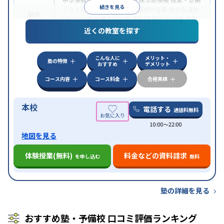
続きを見る
テスト対策
内申点対策
学習習慣の定着
総合型選抜
目的
(旧AO)対策
推薦入試対策
英検(英語検定)対策
漢検
(漢字検定)対策
近くの教室を探す
中高一貫校生に対応
成績保証制度あり
授業の振替
特徴
可能
不登校生に対応
学習にPC・タブレットを利用
こんな人に
メリット・
オンライン対応
1科目から受講可能
塾の特徴
おすすめ
デメリット
コース内容
コース料金
合格実績
本校
電話する
通話料無料
10:00〜22:00
地図を見る
体験授業(無料)
料金などの資料請求
を申し込む
無料
塾の詳細を見る
おすすめ塾・予備校 口コミ評価ランキング