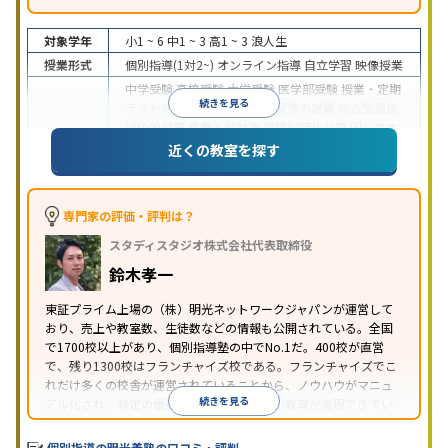
対象学年
小1 ~ 6
中1 ~ 3
高1 ~ 3
浪人生
授業形式
個別指導(1対2~)
オンライン指導
自立学習
映像授業
中学受験
高校受験
大学受験
医学部受験
授業・定期
続きを見る
テスト対策
内申点対策
学習習慣の定着
総合型選抜
(旧AO)対策
推薦入試対策
学校別特化対策
国公立大
目的
対策
私大対策
共通テスト対策
英検(英語検定)対策
近くの教室を探す
漢検(漢字検定)対策
数学特化対策
英語・英会話特化
対策
その他科目別特化対策
中高一貫校生に対応
特待生・奨学金制度あり
授業
専門家の評価・評判は？
の振替可能
不登校生に対応
学習にPC・タブレット
スタディスタジオ株式会社代表取締役
特徴
を利用
オンライン対応
1科目から受講可能
季節講
習のみの受講可
発達障害の子どもに対応
自習室あ
鈴木孝一
り
※2023年3月調査。
小学校高学年の個別指導塾アンケート調査方法
を参
東証プライム上場の（株）明光ネットワークジャパンが運営して
おり、売上や教室数、生徒数などの情報も公開されている。全国
照
で1700校以上があり、個別指導塾の中でNo.1だ。400校が直営
で、残り1300校はフランチャイズ校である。フランチャイズでこ
れだけ多くの校舎が運営されていることから、ノウハウがマニュ
続きを見る
アル化され、特定の優秀な人材に依存しない教育が実現できてい
ることが推測される。
個別指導の明光義塾の口コミ・評判