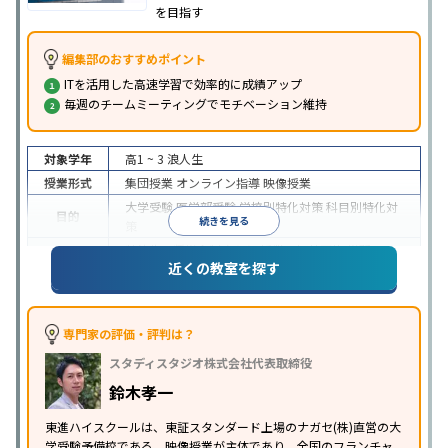
を目指す
編集部のおすすめポイント
ITを活用した高速学習で効率的に成績アップ
毎週のチームミーティングでモチベーション維持
対象学年
高1 ~ 3
浪人生
授業形式
集団授業
オンライン指導
映像授業
大学受験
医学部受験
学校別特化対策
科目別特化対
目的
続きを見る
策
特待生・奨学金制度あり
授業の振替可能
学習に
近くの教室を探す
特徴
PC・タブレットを利用
1科目から受講可能
季節講
習のみの受講可
※2024年6月調査。
大学受験塾・予備校のアンケート調査方法
を参照
専門家の評価・評判は？
スタディスタジオ株式会社代表取締役
鈴木孝一
東進ハイスクールは、東証スタンダード上場のナガセ(株)直営の大
学受験予備校である。映像授業が主体であり、全国のフランチャ