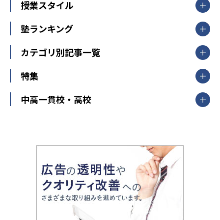
【掲載塾一覧を見る】
授業スタイル
山形県
福島県
臨海セミナー
関東
個別指導
塾ランキング
東京個別指導学院
東京都
神奈川県
埼玉県
千葉県
茨城県
集団授業
個別指導塾TOMAS
栃木県
群馬県
中学受験ランキング
カテゴリ別記事一覧
オンライン指導
明光義塾
大学受験ランキング
北陸
映像授業
ナビ個別指導学院
中学受験
特集
新潟県
富山県
石川県
福井県
個別教室のトライ
高校受験
東進ハイスクール
中部
開成番長直伝！子どもの受験を成功させる方法
中高一貫校・高校
大学受験
武田塾
愛知県
静岡県
岐阜県
三重県
長野県
令和時代の失敗しない塾選び
資格取得・学び直し
山梨県
2020年代の教育
中学入試最前線
教育費・塾代
中学受験最前線
近畿
てら先生の教育業界基本メソッド
座談会
大学入試改革
大阪府
運動と遊びを考える
兵庫県
京都府
奈良県
和歌山県
教育全般
親子で極める家庭学習
滋賀県
令和の大学受験は情報戦！
大学受験塾の選び方
ママテクエグザム
情報Ⅰ、数学が苦手な人注目！最短距離の学力
中学受験に熱心な市区町村ランキング
中国
進化する中高一貫校・高校
アップ法
小学校受験
鳥取県
島根県
岡山県
広島県
山口県
悩み多き「大学受験」相談室
家庭教師
四国
英語・英会話・英検対策
徳島県
香川県
愛媛県
高知県