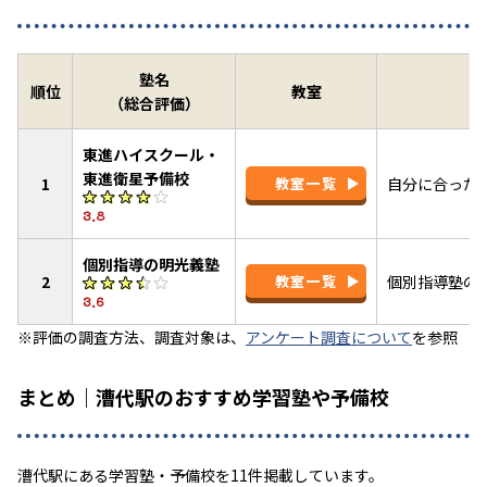
塾名
順位
教室
（総合評価）
東進ハイスクール・
東進衛星予備校
1
教室一覧
自分に合った
3.8
個別指導の明光義塾
2
教室一覧
個別指導塾の
3.6
※評価の調査方法、調査対象は、
アンケート調査について
を参照
まとめ｜漕代駅のおすすめ学習塾や予備校
漕代駅にある学習塾・予備校を11件掲載しています。