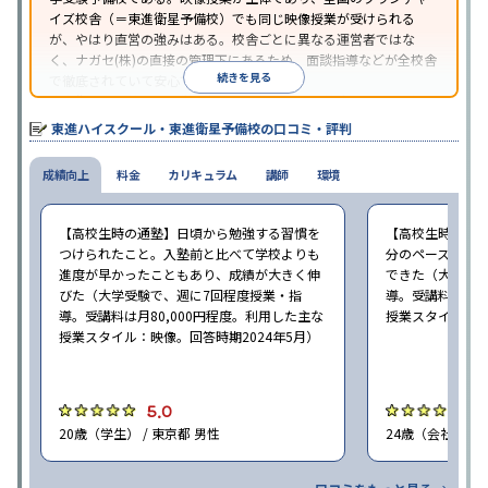
イズ校舎（＝東進衛星予備校）でも同じ映像授業が受けられる
が、やはり直営の強みはある。校舎ごとに異なる運営者ではな
く、ナガセ(株)の直接の管理下にあるため、面談指導などが全校舎
続きを見る
で徹底されていて安心できる。
東進衛星予備校は、運営会社により指導方針や校舎のルールが異
なる。体験授業では、授業のみで判断するのではなく、担当者や
東進ハイスクール・東進衛星予備校の口コミ・評判
校舎雰囲気、校舎での合格実績などを確認すると良いだろう。
成績向上
料金
カリキュラム
講師
環境
【高校生時の通塾】日頃から勉強する習慣を
【高校生時の通
つけられたこと。入塾前と比べて学校よりも
分のペースで進
進度が早かったこともあり、成績が大きく伸
できた（大学受験
びた（大学受験で、週に7回程度授業・指
導。受講料は月8
導。受講料は月80,000円程度。利用した主な
授業スタイル：映
授業スタイル：映像。回答時期2024年5月）
5.0
5
20歳（学生） / 東京都 男性
24歳（会社員<正