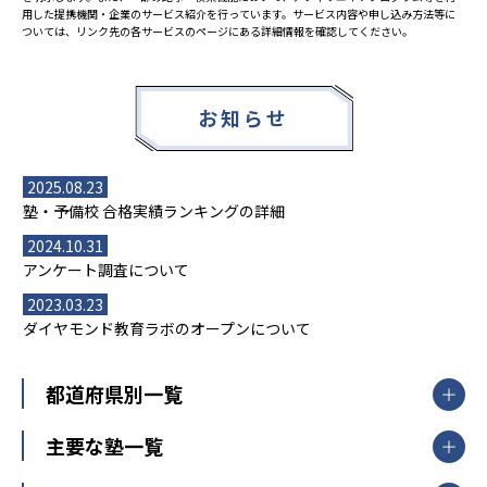
用した提携機関・企業のサービス紹介を行っています。サービス内容や申し込み方法等に
ついては、リンク先の各サービスのページにある詳細情報を確認してください。
お知らせ
2025.08.23
塾・予備校 合格実績ランキングの詳細
2024.10.31
アンケート調査について
2023.03.23
ダイヤモンド教育ラボのオープンについて
都道府県別一覧
北海道・東北
主要な塾一覧
北海道
青森県
岩手県
宮城県
秋田県