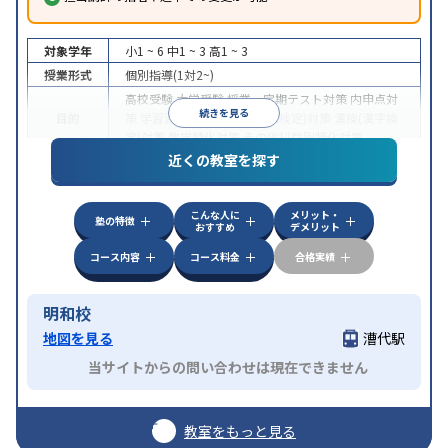
対象学年
小1 ~ 6
中1 ~ 3
高1 ~ 3
授業形式
個別指導(1対2~)
高校受験
大学受験
授業・定期テスト対策
内申点対
続きを見る
目的
策
学習習慣の定着
英検(英語検定)対策
漢検(漢字検
定)対策
数学特化対策
その他科目別特化対策
近くの教室を探す
中高一貫校生に対応
授業の振替可能
不登校生に対
特徴
応
1科目から受講可能
季節講習のみの受講可
発達
障害の子どもに対応
自習室あり
こんな人に
メリット・
塾の特徴
おすすめ
デメリット
コース内容
コース料金
合格実績
明和校
地図を見る
漕代駅
当サイトからの問い合わせは現在できません
教室をもっと見る