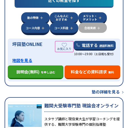
近くの教室を探す
検定)対策
数学特化対策
英語・英会話特化対策
その
他科目別特化対策
こんな人に
メリット・
中高一貫校生に対応
授業の振替可能
不登校生に対
塾の特徴
おすすめ
デメリット
応
学習にPC・タブレットを利用
オンライン対応
1
特徴
科目から受講可能
季節講習のみの受講可
発達障害
コース内容
コース料金
合格実績
の子どもに対応
坪田塾ONLINE
電話する
通話料無料
10:00～19:00（土日祝も受付）
地図を見る
説明会(無料)
料金などの資料請求
を申し込む
無料
塾の詳細を見る
難関大受験専門塾 現論会オンライン
スタサプ講師と現役東大生が学習コーチングを提
供する、難関大学受験専門の個別指導塾