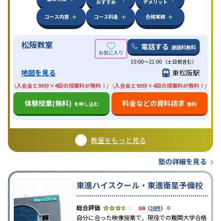
おすすめ
デメリット
コース内容
コース料金
合格実績
松阪教室
電話する
通話料無料
10:00〜21:00（土日祝含む）
地図を見る
東松阪駅
\入会金と90分×4回の授業料が無料！/
\入会金と90分×4回の授業料が無料！/
体験授業(無料)
料金などの資料請求
を申し込む
無料
教室をもっと見る
塾の詳細を見る
東進ハイスクール・東進衛星予備校
※
3.8
（
38件
）
自分に合った映像授業で、現役での難関大学合格