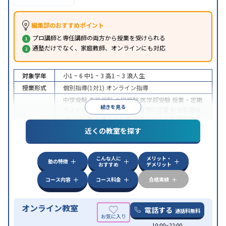
編集部のおすすめポイント
プロ講師と専任講師の両方から授業を受けられる
通塾だけでなく、家庭教師、オンラインにも対応
対象学年
小1 ~ 6
中1 ~ 3
高1 ~ 3
浪人生
授業形式
個別指導(1対1)
オンライン指導
中学受験
高校受験
大学受験
医学部受験
授業・定期
続きを見る
テスト対策
内申点対策
学習習慣の定着
総合型選抜
(旧AO)対策
推薦入試対策
学校別特化対策
国公立大
目的
対策
私大対策
共通テスト対策
英検(英語検定)対策
近くの教室を探す
漢検(漢字検定)対策
数学特化対策
英語・英会話特化
対策
その他科目別特化対策
こんな人に
メリット・
中高一貫校生に対応
授業の振替可能
不登校生に対
塾の特徴
おすすめ
デメリット
特徴
応
オンライン対応
1科目から受講可能
季節講習の
みの受講可
自習室あり
コース内容
コース料金
合格実績
オンライン教室
電話する
通話料無料
10:00~22:00