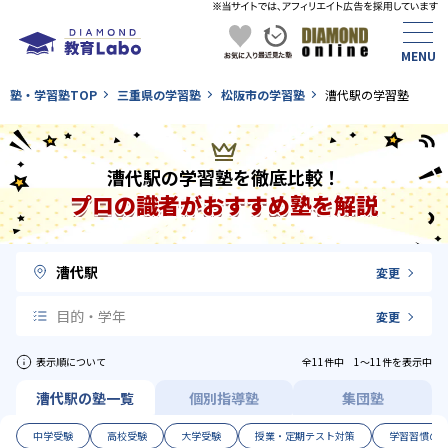
塾・学習塾TOP
三重県の学習塾
松阪市の学習塾
漕代駅の学習塾
漕代駅の学習塾を徹底比較！
プロの識者がおすすめ塾を解説
漕代駅
変更
目的・学年
変更
表示順について
全11件中 1〜11件を表示中
漕代駅の塾一覧
個別指導塾
集団塾
中学受験
高校受験
大学受験
授業・定期テスト対策
学習習慣の