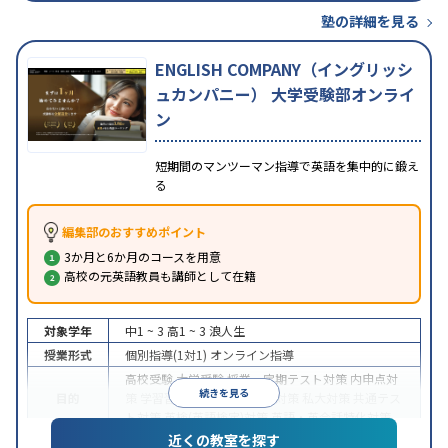
塾の詳細を見る
ENGLISH COMPANY（イングリッシ
ュカンパニー） 大学受験部オンライ
ン
短期間のマンツーマン指導で英語を集中的に鍛え
る
編集部のおすすめポイント
3か月と6か月のコースを用意
高校の元英語教員も講師として在籍
対象学年
中1 ~ 3
高1 ~ 3
浪人生
授業形式
個別指導(1対1)
オンライン指導
高校受験
大学受験
授業・定期テスト対策
内申点対
続きを見る
目的
策
学習習慣の定着
国公立大対策
私大対策
共通テス
ト対策
英検(英語検定)対策
英語・英会話特化対策
近くの教室を探す
中高一貫校生に対応
授業の振替可能
不登校生に対