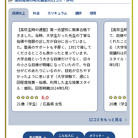
成績向上
料金
カリキュラム
講師
環境
【高校生時の通塾】第一志望校に無事合格で
【高校生時の通
きました。当時、大学生だった先生の丁寧な
て、目標や勉強
指導や宿題の出し方が自分に合っていまし
くれたことが、
た。塾長のサポートも手厚く、1対1で接して
る（大学受験で、
くださるところも良かったと思っています。
受講料は月35,
大学合格という大きな目標だけでなく、日々
スタイル：個別、
の小さな目標が明確になっていたので、今自
年5月）
分がどのあたりにいるのか、目処が立ちやす
かったように思います（大学受験で、週に1
回程度授業・指導。利用した主な授業スタイ
ル：個別。回答時期2024年5月）
5.0
4
21歳（学生） / 広島県 女性
20歳（学生） / 
口コミをもっと見る
こんな人に
メリット・
塾の特徴