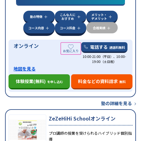
特徴
応
学習にPC・タブレットを利用
オンライン対応
1
科目から受講可能
こんな人に
メリット・
塾の特徴
おすすめ
デメリット
コース内容
コース料金
合格実績
オンライン
電話する
通話料無料
10:00-21:00（平日）、10:00-
19:00（土日祝）
地図を見る
体験授業(無料)
料金などの資料請求
を申し込む
無料
塾の詳細を見る
ZeZeHiHi Schoolオンライン
プロ講師の授業を受けられるハイブリッド個別指
導