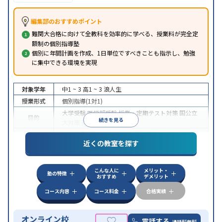
編集部のおすすめポイント
難関大合格に向けて全教科を効率的に学べる、授業料が完全定
額制の個別指導塾
個別に年間計画を作成、1日単位ですべきことも指示し、勉強
に集中できる環境を実現
対象学年
中1 ~ 3
高1 ~ 3
浪人生
授業形式
個別指導(1対1)
大学受験
医学部受験
授業・定期テスト対策
国公立
目的
続きを見る
大対策
英検(英語検定)対策
中高一貫校生に対応
授業の振替可能
オンライン対
特徴
近くの教室を探す
応
自習室あり
こんな人に
メリット・
塾の特徴
おすすめ
デメリット
コース内容
コース料金
合格実績
オンライン校
電話する
通話料無料