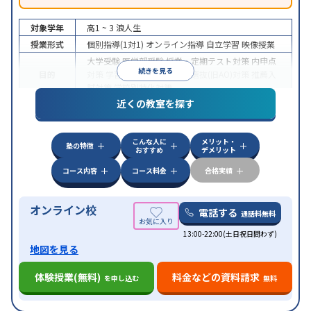
対象学年
高1 ~ 3
浪人生
授業形式
個別指導(1対1)
オンライン指導
自立学習
映像授業
大学受験
医学部受験
授業・定期テスト対策
内申点
続きを見る
目的
対策
学習習慣の定着
総合型選抜(旧AO)対策
推薦入
試対策
学校別特化対策
近くの教室を探す
中高一貫校生に対応
授業の振替可能
不登校生に対
特徴
応
学習にPC・タブレットを利用
オンライン対応
1
科目から受講可能
こんな人に
メリット・
塾の特徴
おすすめ
デメリット
コース内容
コース料金
合格実績
オンライン校
電話する
通話料無料
13:00-22:00(土日祝日問わず)
地図を見る
体験授業(無料)
料金などの資料請求
を申し込む
無料