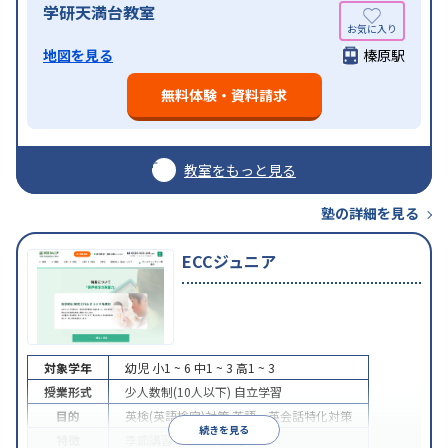
学研天満台教室
地図を見る
榛原駅
無料体験・資料請求
教室をもっと見る
塾の詳細を見る
ECCジュニア
対象学年
幼児
小1 ~ 6
中1 ~ 3
高1 ~ 3
授業形式
少人数制(10人以下)
自立学習
目的
英検(英語検定)対策
英語・英会話特化対策
続きを見る
特徴
季節講習のみの受講可