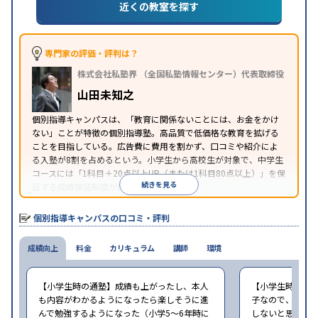
対策
私大対策
共通テスト対策
英検(英語検定)対策
近くの教室を探す
漢検(漢字検定)対策
数学特化対策
中高一貫校生に対応
成績保証制度あり
授業の振替
特徴
可能
不登校生に対応
1科目から受講可能
季節講習
専門家の評価・評判は？
のみの受講可
株式会社私塾界 （全国私塾情報センター）代表取締役
※2023年3月調査。
小学校高学年の個別指導塾アンケート調査方法
を参
山田未知之
照
個別指導キャンパスは、「教育に関係ないことには、お金をかけ
ない」ことが特徴の個別指導塾。高品質で低価格な教育を拡げる
ことを目指している。広告費に費用を割かず、口コミや紹介によ
る入塾が8割を占めるという。小学生から高校生が対象で、中学生
コースには「1科目＋20点以上UP（または1科目80点以上）」を保
続きを見る
証する成績保証制度が付帯している。
個別指導キャンパスの口コミ・評判
成績向上
料金
カリキュラム
講師
環境
【小学生時の通塾】成績も上がったし、本人
【小学生時の通
も内容がわかるようになったら楽しそうに進
子なので、せめ
んで勉強するようになった（小学5〜6年時に
しないと思ったの