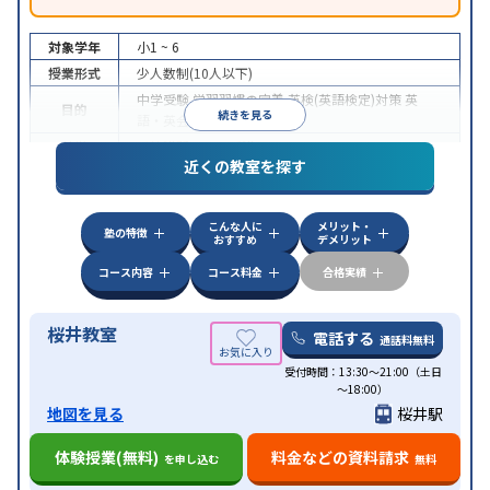
対象学年
小1 ~ 6
授業形式
少人数制(10人以下)
中学受験
学習習慣の定着
英検(英語検定)対策
英
目的
続きを見る
語・英会話特化対策
特徴
季節講習のみの受講可
近くの教室を探す
こんな人に
メリット・
塾の特徴
おすすめ
デメリット
コース内容
コース料金
合格実績
桜井教室
電話する
通話料無料
受付時間：13:30～21:00（土日
～18:00）
地図を見る
桜井駅
体験授業(無料)
料金などの資料請求
を申し込む
無料