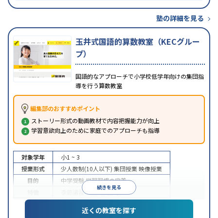
塾の詳細を見る
玉井式国語的算数教室（KECグルー
プ）
国語的なアプローチで小学校低学年向けの集団指
導を行う算数教室
編集部のおすすめポイント
ストーリー形式の動画教材で内容把握能力が向上
学習意欲向上のために家庭でのアプローチも指導
対象学年
小1 ~ 3
授業形式
少人数制(10人以下)
集団授業
映像授業
目的
中学受験
学習習慣の定着
続きを見る
特徴
季節講習のみの受講可
近くの教室を探す