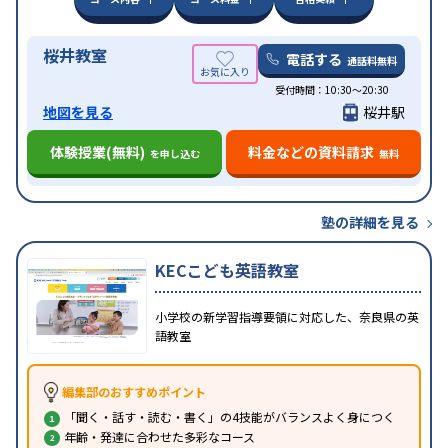
桜井教室
電話する
通話料無料
受付時間：10:30～20:30
地図を見る
桜井駅
体験授業(無料)
料金などの資料請求
を申し込む
無料
塾の詳細を見る
KECこども英語教室
小学校の新学習指導要領に対応した、奈良県の英
語教室
編集部のおすすめポイント
「聞く・話す・読む・書く」の4技能がバランスよく身につく
年齢・発達に合わせた多彩なコース