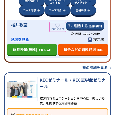
塾の特徴
おすすめ
デメリット
コース内容
コース料金
合格実績
桜井教室
電話する
通話料無料
受付時間：10:30～20:30
地図を見る
桜井駅
体験授業(無料)
料金などの資料請求
を申し込む
無料
塾の詳細を見る
KECゼミナール・KEC志学館ゼミナ
ール
双方向コミュニケーションを中心に「楽しい授
業」を提供する集団指導塾