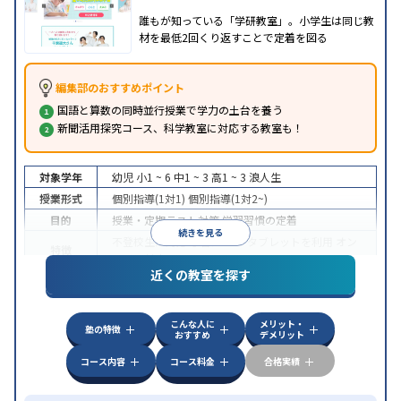
誰もが知っている「学研教室」。小学生は同じ教
材を最低2回くり返すことで定着を図る
編集部のおすすめポイント
国語と算数の同時並行授業で学力の土台を養う
新聞活用探究コース、科学教室に対応する教室も！
対象学年
幼児
小1 ~ 6
中1 ~ 3
高1 ~ 3
浪人生
授業形式
個別指導(1対1)
個別指導(1対2~)
目的
授業・定期テスト対策
学習習慣の定着
続きを見る
不登校生に対応
学習にPC・タブレットを利用
オン
特徴
ライン対応
近くの教室を探す
こんな人に
メリット・
塾の特徴
おすすめ
デメリット
コース内容
コース料金
合格実績