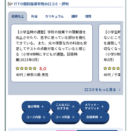
て別料金で提供されるので、単なる成績アップ以上の、子どもの
ITTO個別指導学院の口コミ・評判
心の成長を求める家庭にオススメだ。
成績向上
料金
カリキュラム
講師
環境
【小学生時の通塾】学校の授業での理解度を
【小学生時の通
向上させたり、苦手に思っている部分を強化
ないところがあ
できている。 また、元々得意な方の科目も安
を連発していた
定してテストの点数が高くなっていると感じ
切なくなった。 
る（小学4年時に子どもが通塾。回答時
（小学5年時に子
期:2023年3月）
年3月）
5.0
4
40代 / 神奈川県 男性
40代 / 千葉県 女
口コミをもっと見る
こんな人に
メリット・
塾の特徴
おすすめ
デメリット
コース内容
コース料金
合格実績