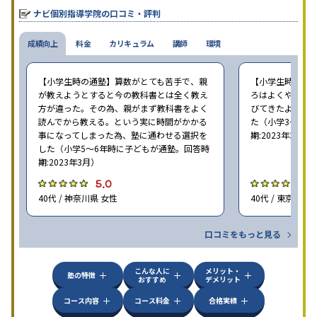
せたテキストを使った「先取り学習」で理解度を深められます。
ナビ個別指導学院の口コミ・評判
成績向上
料金
カリキュラム
講師
環境
【小学生時の通塾】算数がとても苦手で、親
【小学生時の通
が教えようとすると今の教科書とは全く教え
ろはよくやり方
方が違った。その為、親がまず教科書をよく
びてきたようで
読んでから教える。という実に時間がかかる
た（小学3〜6年
事になってしまった為、塾に通わせる選択を
期:2023年3月）
した（小学5〜6年時に子どもが通塾。回答時
期:2023年3月）
5.0
4
40代 / 神奈川県 女性
40代 / 東京都 女
口コミをもっと見る
こんな人に
メリット・
塾の特徴
おすすめ
デメリット
コース内容
コース料金
合格実績