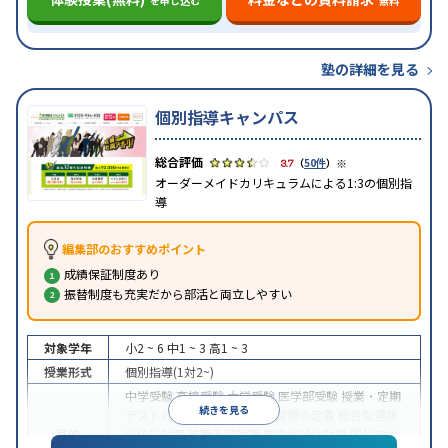
を申し込む
無料
塾の詳細を見る
個別指導キャンパス
※
3.7
（
50件
）
オーダーメイドカリキュラムによる1:3の個別指
導
編集部のおすすめポイント
成績保証制度あり
振替制度も充実だから部活と両立しやすい
対象学年
小2 ~ 6
中1 ~ 3
高1 ~ 3
授業形式
個別指導(1対2~)
中学受験
高校受験
大学受験
医学部受験
授業・定期
続きを見る
テスト対策
内申点対策
学習習慣の定着
総合型選抜
目的
(旧AO)対策
推薦入試対策
学校別特化対策
国公立大