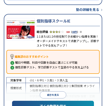
塾の詳細を見る
個別指導スクールIE
※
3.8
（
48件
）
1:1または1:2の担任制できめ細かい指導を実施！
オーダーメイドテキストで点数アップし、診断テ
ストでやる気もアップ！
編集部のおすすめポイント
曜日や時間、科目や回数を自由に選ぶことが可能
個性診断テスト、学力診断テストで生徒のやる気を上げる
対象学年
小1 ~ 6
中1 ~ 3
高1 ~ 3
浪人生
個別指導(1対1)
個別指導(1対2~)
集団授業
オンライ
授業形式
ン指導
映像授業
続きを見る
中学受験
高校受験
大学受験
医学部受験
授業・定期
テスト対策
内申点対策
学習習慣の定着
総合型選抜
(旧AO)対策
推薦入試対策
学校別特化対策
国公立大
近くの教室を探す