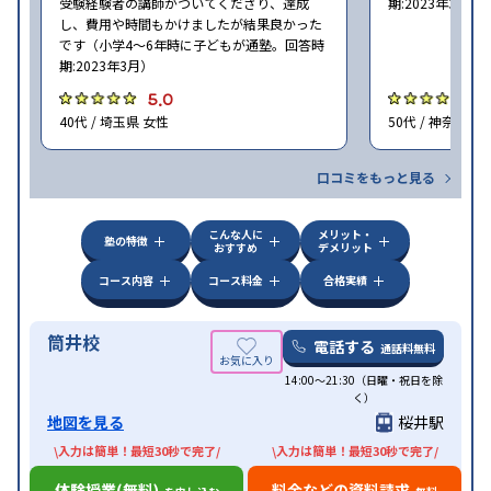
受験経験者の講師がついてくださり、達成
期:2023年3月）
し、費用や時間もかけましたが結果良かった
です（小学4〜6年時に子どもが通塾。回答時
期:2023年3月）
5.0
4
40代 / 埼玉県 女性
50代 / 神奈川県
口コミをもっと見る
こんな人に
メリット・
塾の特徴
おすすめ
デメリット
コース内容
コース料金
合格実績
筒井校
電話する
通話料無料
14:00〜21:30（日曜・祝日を除
く）
地図を見る
桜井駅
\入力は簡単！最短30秒で完了/
\入力は簡単！最短30秒で完了/
体験授業(無料)
料金などの資料請求