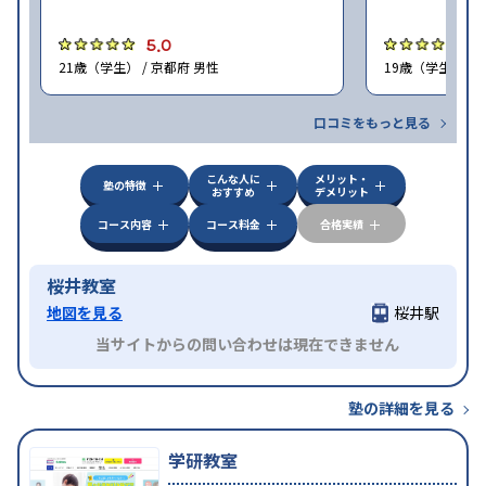
5.0
5
21歳（学生） / 京都府 男性
19歳（学生） / 
口コミをもっと見る
こんな人に
メリット・
塾の特徴
おすすめ
デメリット
コース内容
コース料金
合格実績
桜井教室
地図を見る
桜井駅
当サイトからの問い合わせは現在できません
塾の詳細を見る
学研教室