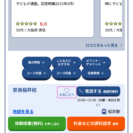
子どもが通塾。回答時期2023年3月）
時に子どもが通塾
5.0
4
50代 / 大阪府 男性
50代 / 大阪府 男
口コミをもっと見る
こんな人に
メリット・
塾の特徴
おすすめ
デメリット
コース内容
コース料金
合格実績
奈良桜井校
電話する
通話料無料
10:00～21:00（日曜・祝日を除
く）
地図を見る
桜井駅
体験授業(無料)
料金などの資料請求
を申し込む
無料