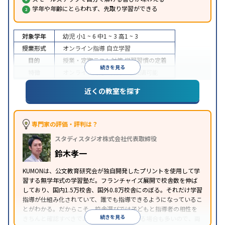
学年や年齢にとらわれず、先取り学習ができる
対象学年
幼児
小1 ~ 6
中1 ~ 3
高1 ~ 3
授業形式
オンライン指導
自立学習
目的
授業・定期テスト対策
学習習慣の定着
続きを見る
特徴
オンライン対応
1科目から受講可能
近くの教室を探す
専門家の評価・評判は？
スタディスタジオ株式会社代表取締役
鈴木孝一
KUMONは、公文教育研究会が独自開発したプリントを使用して学
習する無学年式の学習塾だ。フランチャイズ展開で校舎数を伸ば
しており、国内1.5万校舎、国外0.8万校舎にのぼる。それだけ学習
指導が仕組み化されていて、誰でも指導できるようになっているこ
とがわかる。だからこそ、校舎選びでは子どもと指導者の相性を
続きを見る
きちんと確認すべきである。近所に2校舎ある場合も多いので、両