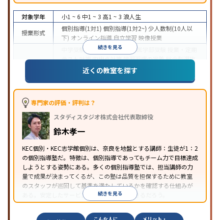
対象学年
小1 ~ 6
中1 ~ 3
高1 ~ 3
浪人生
個別指導(1対1)
個別指導(1対2~)
少人数制(10人以
授業形式
下)
オンライン指導
自立学習
映像授業
続きを見る
中学受験
高校受験
大学受験
医学部受験
授業・定期
テスト対策
内申点対策
学習習慣の定着
総合型選抜
目的
(旧AO)対策
推薦入試対策
学校別特化対策
国公立大
近くの教室を探す
対策
私大対策
共通テスト対策
英検(英語検定)対策
中高一貫校生に対応
授業の振替可能
学習にPC・タ
特徴
ブレットを利用
オンライン対応
1科目から受講可能
専門家の評価・評判は？
季節講習のみの受講可
自習室あり
スタディスタジオ株式会社代表取締役
鈴木孝一
KEC個別・KEC志学館個別は、奈良を地盤とする講師：生徒が1：2
の個別指導塾だ。特徴は、個別指導であってもチーム力で目標達成
しようとする姿勢にある。多くの個別指導塾では、担当講師の力
量で成果が決まってくるが、この塾は品質を担保するために教室
のスタッフが巡回して基準を満たしているかを確認する仕組みが
続きを見る
ある。安定したサービスを受けることができるだろう。
こんな人に
メリット・