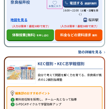
奈良桜井校
電話する
通話料無料
16:00〜22:00（土曜・日曜を除
く）
地図を見る
桜井駅
\入力は簡単！最短30秒で完了/
\入力は簡単！最短30秒で完了/
体験授業(無料)
料金などの資料請求
を申し込む
無料
塾の詳細を見る
KEC個別・KEC志学館個別
自分で考えて問題を解く力を育てる、奈良県が拠
点の1:2個別指導塾
編集部のおすすめポイント
教科担任制を採用し、チーム一丸となって指導
G-PDCAサイクルで学習効率アップ