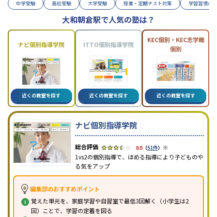
中学受験
高校受験
大学受験
授業・定期テスト対策
学習習慣の
大和朝倉駅で人気の塾は？
KEC個別・KEC志学館
ナビ個別指導学院
ITTO個別指導学院
個別
近くの教室を探す
近くの教室を探す
近くの教室を探す
ナビ個別指導学院
※
3.5
（
51件
）
1vs2の個別指導で、ほめる指導により子どものや
る気をアップ
編集部のおすすめポイント
覚えた単元を、家庭学習や自習室で最低3回解く（小学生は2
回）ことで、学習の定着を図る