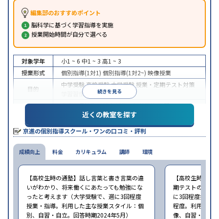
編集部のおすすめポイント
脳科学に基づく学習指導を実施
授業開始時間が自分で選べる
対象学年
小1 ~ 6
中1 ~ 3
高1 ~ 3
授業形式
個別指導(1対1)
個別指導(1対2~)
映像授業
中学受験
高校受験
大学受験
授業・定期テスト対策
目的
続きを見る
学習習慣の定着
中高一貫校生に対応
授業の振替可能
学習にPC・タ
特徴
近くの教室を探す
ブレットを利用
季節講習のみの受講可
※2024年6月調査。
大学受験塾・予備校のアンケート調査方法
を参照
京進の個別指導スクール・ワンの口コミ・評判
成績向上
料金
カリキュラム
講師
環境
【高校生時の通塾】話し言葉と書き言葉の違
【高校生時の通
いがわかり、将来働くにあたっても勉強にな
期テストの点数
ったと考えます（大学受験で、週に3回程度
に3回程度授業・指
授業・指導。利用した主な授業スタイル：個
程度。利用した
別、自習・自立。回答時期2024年5月）
像、自習・自立。