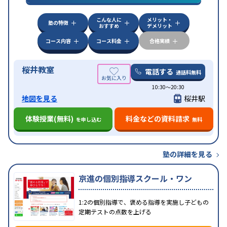
こんな人に
メリット・
塾の特徴
おすすめ
デメリット
コース内容
コース料金
合格実績
桜井教室
電話する
通話料無料
10:30〜20:30
地図を見る
桜井駅
体験授業(無料)
料金などの資料請求
を申し込む
無料
塾の詳細を見る
京進の個別指導スクール・ワン
1:2の個別指導で、褒める指導を実施し子どもの
定期テストの点数を上げる