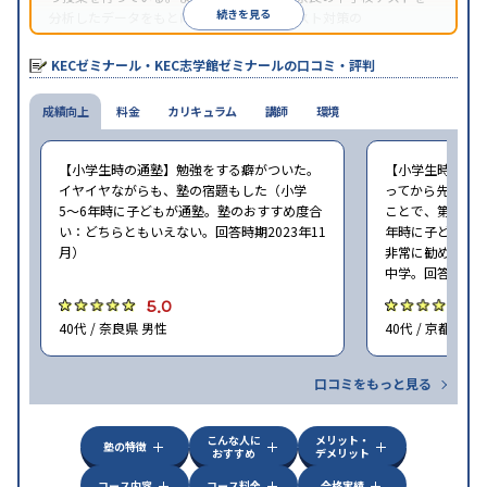
続きを見る
分析したデータをもとに、学校別の定期テスト対策の
『KECCADAS』という授業を行っている。
KECゼミナール・KEC志学館ゼミナールの口コミ・評判
成績向上
料金
カリキュラム
講師
環境
【小学生時の通塾】勉強をする癖がついた。
【小学生時の通
イヤイヤながらも、塾の宿題もした（小学
ってから先生に
5〜6年時に子どもが通塾。塾のおすすめ度合
ことで、第一志望
い：どちらともいえない。回答時期2023年11
年時に子どもが
月）
非常に勧めたい
中学。回答時期20
5.0
5
40代 / 奈良県 男性
40代 / 京都府 男
口コミをもっと見る
こんな人に
メリット・
塾の特徴
おすすめ
デメリット
コース内容
コース料金
合格実績