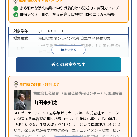
編集部のおすすめポイント
きめ細かな添削指導で中学受験向けの記述力・表現力アップ
目指すべき「目標」から逆算した勉強計画の立て方を指導
対象学年
小1 ~ 6
中1 ~ 3
授業形式
集団授業
オンライン指導
自立学習
映像授業
中学受験
高校受験
授業・定期テスト対策
内申点対
目的
続きを見る
策
学習習慣の定着
中高一貫校生に対応
入塾に学力基準あり
学習に
近くの教室を探す
特徴
PC・タブレットを利用
オンライン対応
季節講習の
みの受講可
自習室あり
※2023年10月調査。
小学校高学年の集団塾アンケート調査方法
を参照
専門家の評価・評判は？
株式会社私塾界 （全国私塾情報センター）代表取締役
山田未知之
KECゼミナール・KEC志学館ゼミナールは、株式会社ケーイーシー
が運営する学習塾の集団指導コース。対象は小学生から中学生。
「楽しい授業が生徒の能力を引き出す」という指導理念にもとづ
いて、楽しみながら学習を進める「エデュテイメント授業」とい
う授業を行っている。また、長年にわたり奈良の中学校テストを