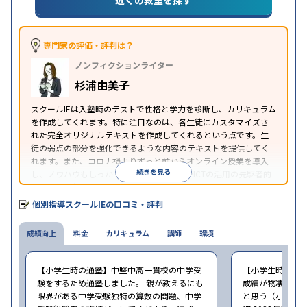
目的
対策
私大対策
共通テスト対策
英検(英語検定)対策
漢検(漢字検定)対策
数学特化対策
その他科目別特化
対策
専門家の評価・評判は？
中高一貫校生に対応
オンライン対応
1科目から受講
特徴
ノンフィクションライター
可能
季節講習のみの受講可
自習室あり
※2023年3月調査。
小学校高学年の個別指導塾アンケート調査方法
を参
杉浦由美子
照
スクールIEは入塾時のテストで性格と学力を診断し、カリキュラム
を作成してくれます。特に注目なのは、各生徒にカスタマイズさ
れた完全オリジナルテキストを作成してくれるという点です。生
徒の弱点の部分を強化できるような内容のテキストを提供してく
れます。また、コロナ禍よりずっと前からオンライン授業を導入
続きを見る
し、ノウハウもしっかりとしています。AIやICTの活用の先駆者的
な個別指導塾です。
個別指導スクールIEの口コミ・評判
成績向上
料金
カリキュラム
講師
環境
【小学生時の通塾】中堅中高一貫校の中学受
【小学生時の通
験をするため通塾しました。 親が教えるにも
成績が物凄く悪
限界がある中学受験独特の算数の問題、中学
と思う（小学6年