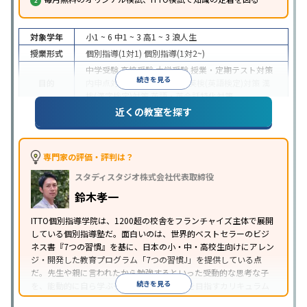
対象学年
小1 ~ 6
中1 ~ 3
高1 ~ 3
浪人生
授業形式
個別指導(1対1)
個別指導(1対2~)
中学受験
高校受験
大学受験
授業・定期テスト対策
続きを見る
目的
内申点対策
学習習慣の定着
英検(英語検定)対策
漢
検(漢字検定)対策
英語・英会話特化対策
近くの教室を探す
1科目から受講可能
季節講習のみの受講可
自習室あ
特徴
り
※2023年3月調査。
小学校高学年の個別指導塾アンケート調査方法
を参
照
専門家の評価・評判は？
スタディスタジオ株式会社代表取締役
鈴木孝一
ITTO個別指導学院は、1200超の校舎をフランチャイズ主体で展開
している個別指導塾だ。面白いのは、世界的ベストセラーのビジ
ネス書『7つの習慣』を基に、日本の小・中・高校生向けにアレン
ジ・開発した教育プログラム「7つの習慣J」を提供している点
だ。先生や親に言われたから勉強するといった受動的な思考な子
続きを見る
を、能動的に自ら学ぶ子に育てていくことを目指すカリキュラム
である。個別指導の授業とは別に、集団授業形式の特別講座とし