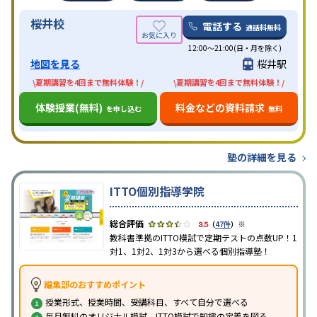
桜井校
電話する
通話料無料
12:00～21:00(日・月を除く)
地図を見る
桜井駅
\夏期講習を4回まで無料体験！/
\夏期講習を4回まで無料体験！/
体験授業(無料)
料金などの資料請求
を申し込む
無料
塾の詳細を見る
ITTO個別指導学院
※
3.5
（
47件
）
教科書準拠のITTO模試で定期テストの点数UP！1
対1、1対2、1対3から選べる個別指導塾！
編集部のおすすめポイント
授業形式、授業時間、受講科目、すべて自分で選べる
毎月無料のオリジナル模試、ITTO模試で知識の定着を図る