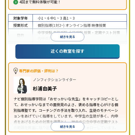
4回まで無料体験が可能！
対象学年
小1 ~ 6
中1 ~ 3
高1 ~ 3
授業形式
個別指導(1対2~)
オンライン指導
映像授業
中学受験
高校受験
大学受験
授業・定期テスト対策
目的
続きを見る
内申点対策
学習習慣の定着
成績保証制度あり
授業の振替可能
オンライン対応
近くの教室を探す
特徴
1科目から受講可能
季節講習のみの受講可
自習室あ
り
※2023年3月調査。
小学校高学年の個別指導塾アンケート調査方法
を参
照
専門家の評価・評判は？
ノンフィクションライター
杉浦由美子
ナビ個別指導学院は「おせっかいな先生」をキャッチコピーとし
て、おせっかいなまでの面倒見のよさ、褒める指導を心がける個
別指導塾です。コーチングの手法を取り入れ、生徒のモチベーシ
ョンをあげていく指導をしています。中学生の生徒が多く、内申
点をあげるための対策を得意とし、地元の公立中学の定期テスト
続きを見る
の範囲を教室に貼り出すなど手厚く学習をフォローしています。
オリジナルテキストを使用しており、特に英語は各教科書に合わ