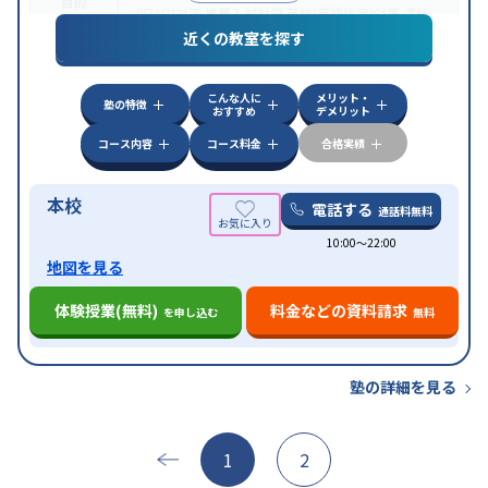
目的
(旧AO)対策
推薦入試対策
英検(英語検定)対策
漢検
(漢字検定)対策
近くの教室を探す
中高一貫校生に対応
成績保証制度あり
授業の振替
特徴
可能
不登校生に対応
学習にPC・タブレットを利用
こんな人に
メリット・
オンライン対応
1科目から受講可能
塾の特徴
おすすめ
デメリット
コース内容
コース料金
合格実績
本校
電話する
通話料無料
10:00〜22:00
地図を見る
体験授業(無料)
料金などの資料請求
を申し込む
無料
塾の詳細を見る
1
2