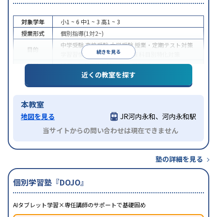
対象学年
小1 ~ 6
中1 ~ 3
高1 ~ 3
授業形式
個別指導(1対2~)
中学受験
高校受験
大学受験
授業・定期テスト対策
目的
続きを見る
学習習慣の定着
各種検定対策
科目別特化対策
特徴
授業の振替可能
1科目から受講可能
近くの教室を探す
本教室
地図を見る
JR河内永和、河内永和駅
当サイトからの問い合わせは現在できません
塾の詳細を見る
個別学習塾『DOJO』
AIタブレット学習×専任講師のサポートで基礎固め