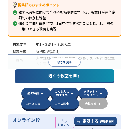
編集部のおすすめポイント
難関大合格に向けて全教科を効率的に学べる、授業料が完全定
額制の個別指導塾
個別に年間計画を作成、1日単位ですべきことも指示し、勉強
に集中できる環境を実現
対象学年
中1 ~ 3
高1 ~ 3
浪人生
授業形式
個別指導(1対1)
大学受験
医学部受験
授業・定期テスト対策
国公立
目的
続きを見る
大対策
英検(英語検定)対策
中高一貫校生に対応
授業の振替可能
オンライン対
特徴
近くの教室を探す
応
自習室あり
こんな人に
メリット・
塾の特徴
おすすめ
デメリット
コース内容
コース料金
合格実績
オンライン校
電話する
通話料無料