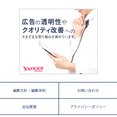
中学受験最前線
近畿
てら先生の教育業界基本メソッド
座談会
大学入試改革
大阪府
運動と遊びを考える
兵庫県
京都府
奈良県
和歌山県
教育全般
親子で極める家庭学習
滋賀県
令和の大学受験は情報戦！
大学受験塾の選び方
ママテクエグザム
情報Ⅰ、数学が苦手な人注目！最短距離の学力
中学受験に熱心な市区町村ランキング
中国
進化する中高一貫校・高校
アップ法
小学校受験
鳥取県
島根県
岡山県
広島県
山口県
悩み多き「大学受験」相談室
家庭教師
四国
英語・英会話・英検対策
徳島県
香川県
愛媛県
高知県
小学校教師が解説！中学受験のリアル
教育ニュース最前線
九州・沖縄
教育ジャーナリストが徹底解説！ 大学受験の羅
福岡県
佐賀県
長崎県
熊本県
大分県
針盤
宮崎県
鹿児島県
沖縄県
編集方針・編集体制
お問い合わせ
会社概要
プライバシーポリシー