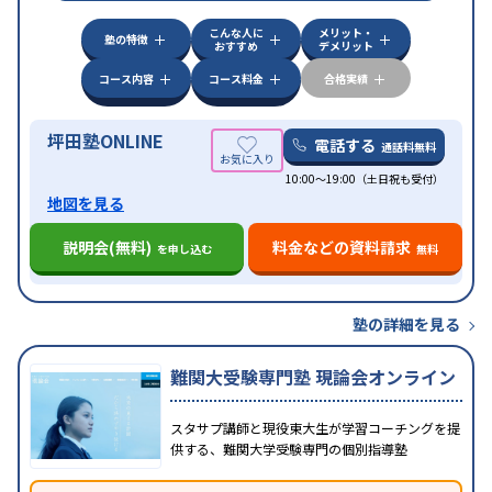
他科目別特化対策
こんな人に
メリット・
中高一貫校生に対応
授業の振替可能
不登校生に対
塾の特徴
おすすめ
デメリット
応
学習にPC・タブレットを利用
オンライン対応
1
特徴
科目から受講可能
季節講習のみの受講可
発達障害
コース内容
コース料金
合格実績
の子どもに対応
坪田塾ONLINE
電話する
通話料無料
10:00～19:00（土日祝も受付）
地図を見る
説明会(無料)
料金などの資料請求
を申し込む
無料
塾の詳細を見る
難関大受験専門塾 現論会オンライン
スタサプ講師と現役東大生が学習コーチングを提
供する、難関大学受験専門の個別指導塾