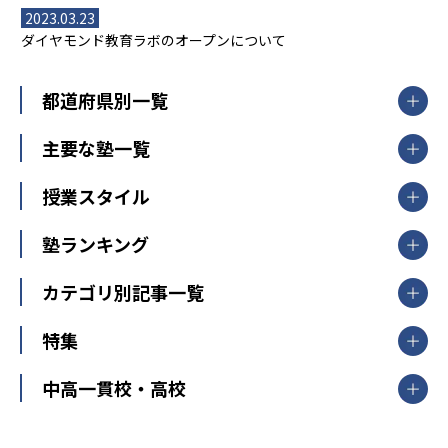
2023.03.23
ダイヤモンド教育ラボのオープンについて
都道府県別一覧
北海道・東北
主要な塾一覧
北海道
青森県
岩手県
宮城県
秋田県
【掲載塾一覧を見る】
授業スタイル
山形県
福島県
臨海セミナー
関東
個別指導
塾ランキング
東京個別指導学院
東京都
神奈川県
埼玉県
千葉県
茨城県
集団授業
個別指導塾TOMAS
栃木県
群馬県
中学受験ランキング
カテゴリ別記事一覧
オンライン指導
明光義塾
大学受験ランキング
北陸
映像授業
ナビ個別指導学院
中学受験
特集
新潟県
富山県
石川県
福井県
個別教室のトライ
高校受験
東進ハイスクール
中部
開成番長直伝！子どもの受験を成功させる方法
中高一貫校・高校
大学受験
武田塾
愛知県
静岡県
岐阜県
三重県
長野県
令和時代の失敗しない塾選び
資格取得・学び直し
山梨県
2020年代の教育
中学入試最前線
教育費・塾代