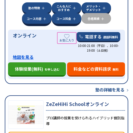
科目から受講可能
こんな人に
メリット・
塾の特徴
おすすめ
デメリット
コース内容
コース料金
合格実績
オンライン
電話する
通話料無料
10:00-21:00（平日）、10:00-
19:00（土日祝）
地図を見る
体験授業(無料)
料金などの資料請求
を申し込む
無料
塾の詳細を見る
ZeZeHiHi Schoolオンライン
プロ講師の授業を受けられるハイブリッド個別指
導