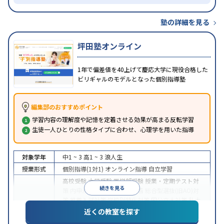
塾の詳細を見る
坪田塾オンライン
1年で偏差値を40上げて慶応大学に現役合格した
ビリギャルのモデルとなった個別指導塾
編集部のおすすめポイント
学習内容の理解度や記憶を定着させる効果が高まる反転学習
生徒一人ひとりの性格タイプに合わせ、心理学を用いた指導
対象学年
中1 ~ 3
高1 ~ 3
浪人生
授業形式
個別指導(1対1)
オンライン指導
自立学習
高校受験
大学受験
医学部受験
授業・定期テスト対
続きを見る
策
内申点対策
学習習慣の定着
総合型選抜(旧AO)対
策
推薦入試対策
学校別特化対策
国公立大対策
私大
目的
対策
共通テスト対策
英検(英語検定)対策
漢検(漢字
近くの教室を探す
検定)対策
数学特化対策
英語・英会話特化対策
その