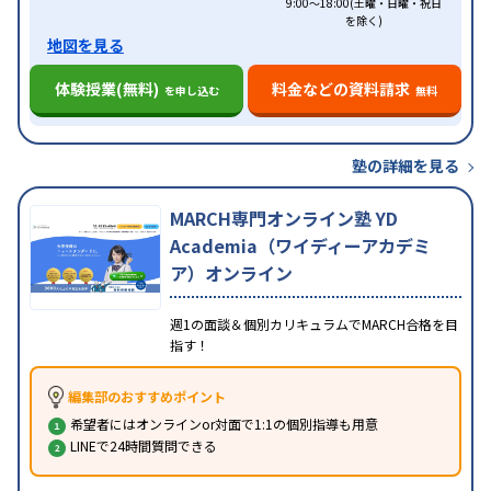
9:00～18:00(土曜・日曜・祝日
を除く)
地図を見る
体験授業(無料)
料金などの資料請求
を申し込む
無料
塾の詳細を見る
MARCH専門オンライン塾 YD
Academia（ワイディーアカデミ
ア）オンライン
週1の面談＆個別カリキュラムでMARCH合格を目
指す！
編集部のおすすめポイント
希望者にはオンラインor対面で1:1の個別指導も用意
LINEで24時間質問できる