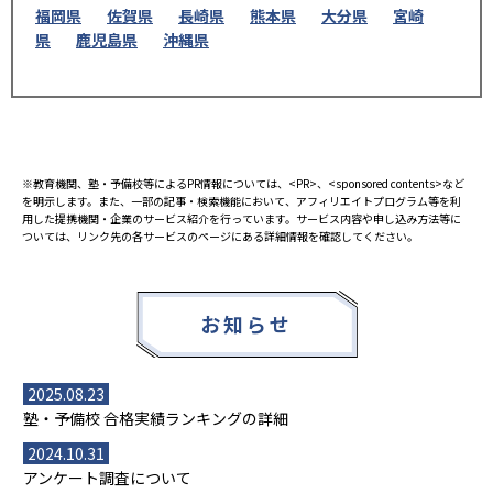
福岡県
佐賀県
長崎県
熊本県
大分県
宮崎
県
鹿児島県
沖縄県
※教育機関、塾・予備校等によるPR情報については、<PR>、<sponsored contents>など
を明示します。また、一部の記事・検索機能において、アフィリエイトプログラム等を利
用した提携機関・企業のサービス紹介を行っています。サービス内容や申し込み方法等に
ついては、リンク先の各サービスのページにある詳細情報を確認してください。
お知らせ
2025.08.23
塾・予備校 合格実績ランキングの詳細
2024.10.31
アンケート調査について