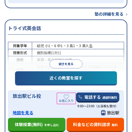
塾の詳細を見る
トライ式英会話
対象学年
幼児
小1 ~ 6
中1 ~ 3
高1 ~ 3
浪人生
授業形式
個別指導(1対1)
目的
英語・英会話特化対策
続きを見る
授業の振替可能
オンライン対応
季節講習のみの受
特徴
講可
発達障害の子どもに対応
自習室あり
近くの教室を探す
放出駅ビル校
電話する
通話料無料
9:00～23:00（土日祝も受付）
地図を見る
放出駅
体験授業(無料)
料金などの資料請求
を申し込む
無料