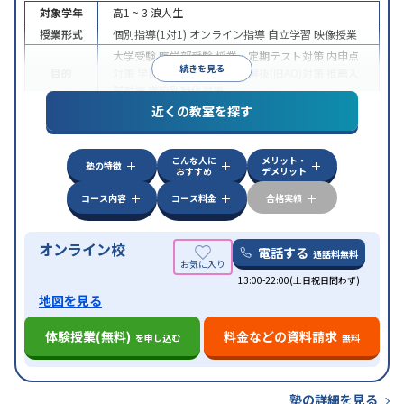
対象学年
高1 ~ 3
浪人生
授業形式
個別指導(1対1)
オンライン指導
自立学習
映像授業
大学受験
医学部受験
授業・定期テスト対策
内申点
続きを見る
目的
対策
学習習慣の定着
総合型選抜(旧AO)対策
推薦入
試対策
学校別特化対策
近くの教室を探す
中高一貫校生に対応
授業の振替可能
不登校生に対
特徴
応
学習にPC・タブレットを利用
オンライン対応
1
科目から受講可能
こんな人に
メリット・
塾の特徴
おすすめ
デメリット
コース内容
コース料金
合格実績
オンライン校
電話する
通話料無料
13:00-22:00(土日祝日問わず)
地図を見る
体験授業(無料)
料金などの資料請求
を申し込む
無料
塾の詳細を見る