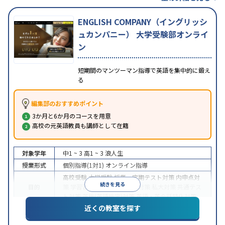
ENGLISH COMPANY（イングリッシ
ュカンパニー） 大学受験部オンライ
ン
短期間のマンツーマン指導で英語を集中的に鍛え
る
編集部のおすすめポイント
3か月と6か月のコースを用意
高校の元英語教員も講師として在籍
対象学年
中1 ~ 3
高1 ~ 3
浪人生
授業形式
個別指導(1対1)
オンライン指導
高校受験
大学受験
授業・定期テスト対策
内申点対
続きを見る
目的
策
学習習慣の定着
国公立大対策
私大対策
共通テス
ト対策
英検(英語検定)対策
英語・英会話特化対策
近くの教室を探す
中高一貫校生に対応
授業の振替可能
不登校生に対
特徴
応
学習にPC・タブレットを利用
オンライン対応
1