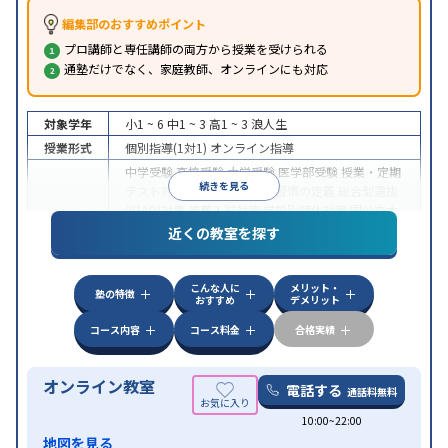
編集部のおすすめポイント
プロ講師と専任講師の両方から授業を受けられる
通塾だけでなく、家庭教師、オンラインにも対応
対象学年
小1 ~ 6
中1 ~ 3
高1 ~ 3
浪人生
授業形式
個別指導(1対1)
オンライン指導
中学受験
高校受験
大学受験
医学部受験
授業・定期
続きを見る
テスト対策
内申点対策
学習習慣の定着
総合型選抜
(旧AO)対策
推薦入試対策
学校別特化対策
国公立大
目的
対策
私大対策
共通テスト対策
英検(英語検定)対策
近くの教室を探す
漢検(漢字検定)対策
数学特化対策
英語・英会話特化
対策
その他科目別特化対策
こんな人に
メリット・
中高一貫校生に対応
授業の振替可能
不登校生に対
塾の特徴
おすすめ
デメリット
特徴
応
オンライン対応
1科目から受講可能
季節講習の
みの受講可
自習室あり
コース内容
コース料金
合格実績
オンライン教室
電話する
通話料無料
10:00~22:00
地図を見る