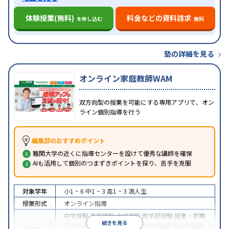
体験授業(無料)
料金などの資料請求
を申し込む
無料
塾の詳細を見る
オンライン家庭教師WAM
双方向型の授業を可能にする専用アプリで、オン
ライン個別指導を行う
編集部のおすすめポイント
難関大学の近くに指導センターを設けて優秀な講師を確保
AIも活用して個別のつまずきポイントを探り、苦手を克服
対象学年
小1 ~ 6
中1 ~ 3
高1 ~ 3
浪人生
授業形式
オンライン指導
中学受験
高校受験
大学受験
医学部受験
授業・定期
続きを見る
テスト対策
内申点対策
学習習慣の定着
総合型選抜