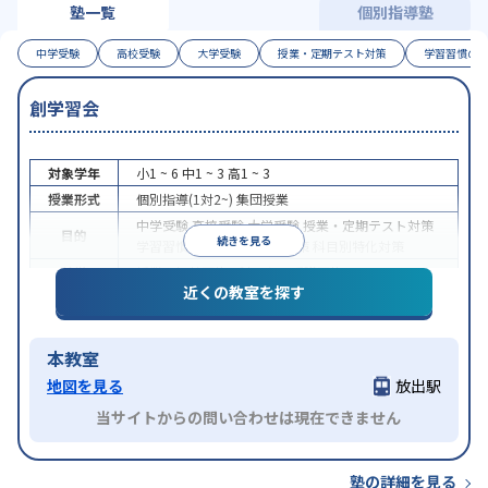
塾一覧
個別指導塾
中学受験
高校受験
大学受験
授業・定期テスト対策
学習習慣の
創学習会
対象学年
小1 ~ 6
中1 ~ 3
高1 ~ 3
授業形式
個別指導(1対2~)
集団授業
中学受験
高校受験
大学受験
授業・定期テスト対策
目的
続きを見る
学習習慣の定着
各種検定対策
科目別特化対策
特徴
授業の振替可能
1科目から受講可能
近くの教室を探す
本教室
地図を見る
放出駅
当サイトからの問い合わせは現在できません
塾の詳細を見る