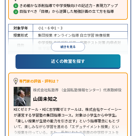
きめ細かな添削指導で中学受験向けの記述力・表現力アップ
目指すべき「目標」から逆算した勉強計画の立て方を指導
対象学年
小1 ~ 6
中1 ~ 3
授業形式
集団授業
オンライン指導
自立学習
映像授業
中学受験
高校受験
授業・定期テスト対策
内申点対
目的
続きを見る
策
学習習慣の定着
中高一貫校生に対応
入塾に学力基準あり
学習に
近くの教室を探す
特徴
PC・タブレットを利用
オンライン対応
季節講習の
みの受講可
自習室あり
※2023年10月調査。
小学校高学年の集団塾アンケート調査方法
を参照
専門家の評価・評判は？
株式会社私塾界 （全国私塾情報センター）代表取締役
山田未知之
KECゼミナール・KEC志学館ゼミナールは、株式会社ケーイーシー
が運営する学習塾の集団指導コース。対象は小学生から中学生。
「楽しい授業が生徒の能力を引き出す」という指導理念にもとづ
いて、楽しみながら学習を進める「エデュテイメント授業」とい
う授業を行っている。また、長年にわたり奈良の中学校テストを