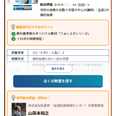
※
3.4
（
55件
）
学校の授業の先取り学習が中心の講師1：生徒2の
個別指導
編集部のおすすめポイント
教科書準拠のオリジナル教材「フォレスタシリーズ」
＋20点の成績保証！
対象学年
小1 ~ 6
中1 ~ 3
高1 ~ 3
授業形式
個別指導(1対2~)
自立学習
高校受験
大学受験
授業・定期テスト対策
内申点対
続きを見る
目的
策
学習習慣の定着
総合型選抜(旧AO)対策
推薦入試
対策
学校別特化対策
英検(英語検定)対策
近くの教室を探す
成績保証制度あり
1科目から受講可能
季節講習のみ
特徴
の受講可
自習室あり
※2023年3月調査。
小学校高学年の個別指導塾アンケート調査方法
を参
照
専門家の評価・評判は？
株式会社私塾界 （全国私塾情報センター）代表取締役
山田未知之