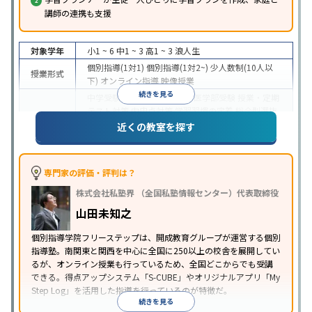
講師の連携も支援
対象学年
小1 ~ 6
中1 ~ 3
高1 ~ 3
浪人生
個別指導(1対1)
個別指導(1対2~)
少人数制(10人以
授業形式
下)
オンライン指導
映像授業
続きを見る
中学受験
高校受験
大学受験
医学部受験
授業・定期
テスト対策
内申点対策
学習習慣の定着
総合型選抜
(旧AO)対策
推薦入試対策
学校別特化対策
国公立大
近くの教室を探す
目的
対策
私大対策
共通テスト対策
英検(英語検定)対策
漢検(漢字検定)対策
数学特化対策
英語・英会話特化
対策
その他科目別特化対策
専門家の評価・評判は？
中高一貫校生に対応
特待生・奨学金制度あり
成績
株式会社私塾界 （全国私塾情報センター）代表取締役
保証制度あり
授業の振替可能
学習にPC・タブレッ
特徴
トを利用
オンライン対応
1科目から受講可能
季節
山田未知之
講習のみの受講可
自習室あり
個別指導学院フリーステップは、開成教育グループが運営する個別
指導塾。南関東と関西を中心に全国に250以上の校舎を展開してい
るが、オンライン授業も行っているため、全国どこからでも受講
できる。得点アップシステム「S-CUBE」やオリジナルアプリ「My
Step Log」を活用した指導を行っているのが特徴だ。
続きを見る