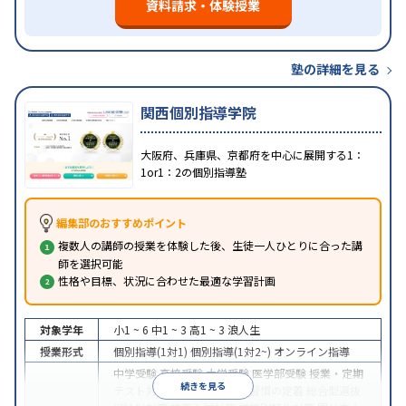
資料請求・体験授業
塾の詳細を見る
関西個別指導学院
大阪府、兵庫県、京都府を中心に展開する1：
1or1：2の個別指導塾
編集部のおすすめポイント
複数人の講師の授業を体験した後、生徒一人ひとりに合った講
師を選択可能
性格や目標、状況に合わせた最適な学習計画
対象学年
小1 ~ 6
中1 ~ 3
高1 ~ 3
浪人生
授業形式
個別指導(1対1)
個別指導(1対2~)
オンライン指導
中学受験
高校受験
大学受験
医学部受験
授業・定期
続きを見る
テスト対策
内申点対策
学習習慣の定着
総合型選抜