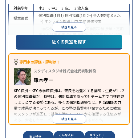
対象学年
小1 ~ 6
中1 ~ 3
高1 ~ 3
浪人生
個別指導(1対1)
個別指導(1対2~)
少人数制(10人以
授業形式
下)
オンライン指導
自立学習
映像授業
続きを見る
中学受験
高校受験
大学受験
医学部受験
授業・定期
テスト対策
内申点対策
学習習慣の定着
総合型選抜
目的
(旧AO)対策
推薦入試対策
学校別特化対策
国公立大
近くの教室を探す
対策
私大対策
共通テスト対策
英検(英語検定)対策
中高一貫校生に対応
授業の振替可能
学習にPC・タ
特徴
ブレットを利用
オンライン対応
1科目から受講可能
専門家の評価・評判は？
季節講習のみの受講可
自習室あり
スタディスタジオ株式会社代表取締役
鈴木孝一
KEC個別・KEC志学館個別は、奈良を地盤とする講師：生徒が1：2
の個別指導塾だ。特徴は、個別指導であってもチーム力で目標達成
しようとする姿勢にある。多くの個別指導塾では、担当講師の力
量で成果が決まってくるが、この塾は品質を担保するために教室
のスタッフが巡回して基準を満たしているかを確認する仕組みが
続きを見る
ある。安定したサービスを受けることができるだろう。
こんな人に
メリット・
塾の特徴