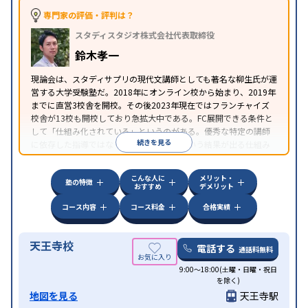
専門家の評価・評判は？
スタディスタジオ株式会社代表取締役
鈴木孝一
現論会は、スタディサプリの現代文講師としても著名な柳生氏が運
営する大学受験塾だ。2018年にオンライン校から始まり、2019年
までに直営3校舎を開校。その後2023年現在ではフランチャイズ
校舎が13校も開校しており急拡大中である。FC展開できる条件と
して「仕組み化されている」というのがある。優秀な特定の講師
続きを見る
に依存した指導ではなく、大学受験合格という結果が出る仕組み
が、現論会ではすでに構築できているということが読み取れる。
こんな人に
メリット・
塾の特徴
おすすめ
デメリット
コース内容
コース料金
合格実績
天王寺校
電話する
通話料無料
9:00～18:00(土曜・日曜・祝日
を除く)
地図を見る
天王寺駅