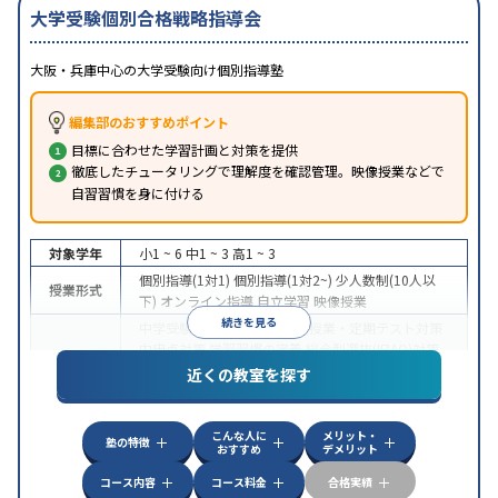
大学受験個別合格戦略指導会
大阪・兵庫中心の大学受験向け個別指導塾
編集部のおすすめポイント
目標に合わせた学習計画と対策を提供
徹底したチュータリングで理解度を確認管理。映像授業などで
自習習慣を身に付ける
対象学年
小1 ~ 6
中1 ~ 3
高1 ~ 3
個別指導(1対1)
個別指導(1対2~)
少人数制(10人以
授業形式
下)
オンライン指導
自立学習
映像授業
続きを見る
中学受験
高校受験
大学受験
授業・定期テスト対策
内申点対策
学習習慣の定着
総合型選抜(旧AO)対策
目的
推薦入試対策
学校別特化対策
国公立大対策
私大対
近くの教室を探す
策
共通テスト対策
英検(英語検定)対策
数学特化対
策
英語・英会話特化対策
その他科目別特化対策
こんな人に
メリット・
中高一貫校生に対応
授業の振替可能
不登校生に対
塾の特徴
おすすめ
デメリット
応
学習にPC・タブレットを利用
オンライン対応
1
特徴
科目から受講可能
季節講習のみの受講可
自習室あ
コース内容
コース料金
合格実績