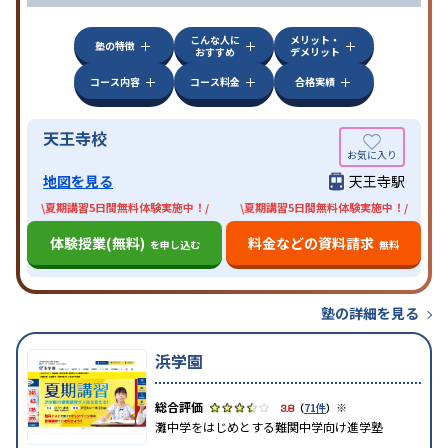
こんな人に
メリット・
塾の特徴
おすすめ
デメリット
コース内容
コース料金
合格実績
天王寺校
地図を見る
天王寺駅
\夏期講習5日間無料体験実施中！/
\夏期講習5日間無料体験実施中！/
体験授業(無料)
料金などの資料請求
を申し込む
無料
塾の詳細を見る
浜学園
※
3.8
（
71件
）
灘中学をはじめとする難関中学向け進学塾