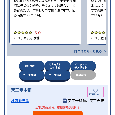
校に向かって勉強に取り組めた（小学4〜6年
いていける学力
時に子どもが通塾。塾のおすすめ度合い：ま
ました（小学4年
あ勧めたい。合格した中学校：洛星中学。回
すすめ度合い：ま
答時期2023年11月）
年11月）
5.0
5
40代 / 大阪府 女性
40代 / 愛知県 女
口コミをもっと見る
こんな人に
メリット・
塾の特徴
おすすめ
デメリット
コース内容
コース料金
合格実績
天王寺本部
地図を見る
天王寺駅前、天王寺駅
\9月以降在籍で、夏期講習が無料！/