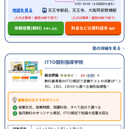
9:00~24:00（土日祝日も含む）
地図を見る
天王寺駅前、天王寺、大阪阿部野橋駅
\入力は簡単！最短30秒で完了/
\入力は簡単！最短30秒で完了/
体験授業(無料)
料金などの資料請求
を申し込む
無料
塾の詳細を見る
ITTO個別指導学院
※
3.5
（
47件
）
教科書準拠のITTO模試で定期テストの点数UP！1
対1、1対2、1対3から選べる個別指導塾！
編集部のおすすめポイント
授業形式、授業時間、受講科目、すべて自分で選べる
毎月無料のオリジナル模試、ITTO模試で知識の定着を図る
対象学年
小1 ~ 6
中1 ~ 3
高1 ~ 3
浪人生