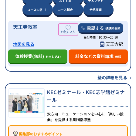
おすすめ
デメリット
コース内容
コース料金
合格実績
天王寺教室
電話する
通話料無料
受付時間：10:30～20:30
地図を見る
天王寺駅
体験授業(無料)
料金などの資料請求
を申し込む
無料
塾の詳細を見る
KECゼミナール・KEC志学館ゼミナ
ール
双方向コミュニケーションを中心に「楽しい授
業」を提供する集団指導塾
編集部のおすすめポイント