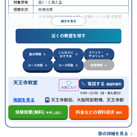
対象学年
高1 ~ 3
浪人生
授業形式
映像授業
大学受験
医学部受験
授業・定期テスト対策
学習習
続きを見る
慣の定着
総合型選抜(旧AO)対策
推薦入試対策
学校
目的
別特化対策
国公立大対策
私大対策
共通テスト対策
その他科目別特化対策
近くの教室を探す
授業の振替可能
学習にPC・タブレットを利用
1科
特徴
目から受講可能
自習室あり
こんな人に
メリット・
塾の特徴
おすすめ
デメリット
コース内容
コース料金
合格実績
天王寺教室
電話する
通話料無料
9:00～22:00（日・祝も受付）
地図を見る
天王寺駅前、大阪阿部野橋、天王寺駅
体験授業(無料)
料金などの資料請求
を申し込む
無料
塾の詳細を見る