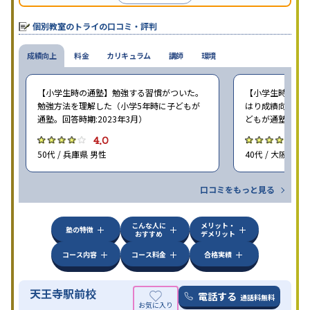
個別教室のトライの口コミ・評判
成績向上
料金
カリキュラム
講師
環境
【小学生時の通塾】勉強する習慣がついた。
【小学生時の通塾
勉強方法を理解した（小学5年時に子どもが
はり成績向上には
通塾。回答時期:2023年3月）
どもが通塾。回答時
4.0
4
50代 / 兵庫県 男性
40代 / 大阪府 女
口コミをもっと見る
こんな人に
メリット・
塾の特徴
おすすめ
デメリット
コース内容
コース料金
合格実績
天王寺駅前校
電話する
通話料無料