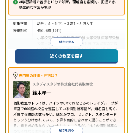
AI学習診断で苦手を10分で診断。理解度を客観的に把握でき、
効率的な学習が実現
対象学年
幼児
小1 ~ 6
中1 ~ 3
高1 ~ 3
浪人生
授業形式
個別指導(1対1)
小学校受験
中学受験
高校受験
大学受験
医学部受験
続きを見る
授業・定期テスト対策
内申点対策
学習習慣の定着
総合型選抜(旧AO)対策
推薦入試対策
学校別特化対
目的
策
国公立大対策
私大対策
共通テスト対策
英検(英
近くの教室を探す
語検定)対策
漢検(漢字検定)対策
数学特化対策
英
語・英会話特化対策
その他科目別特化対策
中高一貫校生に対応
授業の振替可能
不登校生に対
専門家の評価・評判は？
応
学習にPC・タブレットを利用
オンライン対応
1
特徴
スタディスタジオ株式会社代表取締役
科目から受講可能
季節講習のみの受講可
発達障害
の子どもに対応
自習室あり
鈴木孝一
※2023年3月調査。
小学校高学年の個別指導塾アンケート調査方法
を参
個別教室のトライは、ハイジのCMでおなじみのトライグループが
照
直営で600超の校舎を運営している個別指導塾だ。知名度も高く、
所属する講師の数も多い。講師がプロ、セレクト、スタンダード
とランク分けされていて、予算や目的に合わせて選ぶことができ
る。質を求めるならプロかセレクトになるが、1対1の個別指導な
続きを見る
のでそれなりの料金になる。