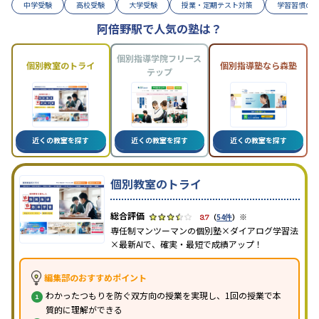
中学受験
高校受験
大学受験
授業・定期テスト対策
学習習慣の
阿倍野駅で人気の塾は？
個別指導学院フリース
個別教室のトライ
個別指導塾なら森塾
テップ
近くの教室を探す
近くの教室を探す
近くの教室を探す
個別教室のトライ
※
3.7
（
54件
）
専任制マンツーマンの個別塾×ダイアログ学習法
×最新AIで、確実・最短で成績アップ！
編集部のおすすめポイント
わかったつもりを防ぐ双方向の授業を実現し、1回の授業で本
質的に理解ができる