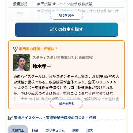
授業形式
集団授業
オンライン指導
映像授業
大学受験
医学部受験
学校別特化対策
科目別特化対
目的
続きを見る
策
特待生・奨学金制度あり
授業の振替可能
学習に
近くの教室を探す
特徴
PC・タブレットを利用
1科目から受講可能
季節講
習のみの受講可
※2024年6月調査。
大学受験塾・予備校のアンケート調査方法
を参照
専門家の評価・評判は？
スタディスタジオ株式会社代表取締役
鈴木孝一
東進ハイスクールは、東証スタンダード上場のナガセ(株)直営の大
学受験予備校である。映像授業が主体であり、全国のフランチャ
イズ校舎（＝東進衛星予備校）でも同じ映像授業が受けられる
が、やはり直営の強みはある。校舎ごとに異なる運営者ではな
く、ナガセ(株)の直接の管理下にあるため、面談指導などが全校舎
続きを見る
で徹底されていて安心できる。
東進衛星予備校は、運営会社により指導方針や校舎のルールが異
なる。体験授業では、授業のみで判断するのではなく、担当者や
東進ハイスクール・東進衛星予備校の口コミ・評判
校舎雰囲気、校舎での合格実績などを確認すると良いだろう。
成績向上
料金
カリキュラム
講師
環境