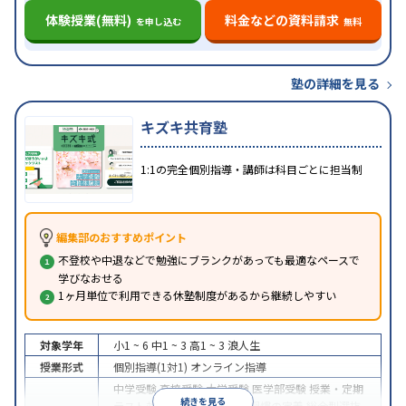
体験授業(無料)
料金などの資料請求
を申し込む
無料
塾の詳細を見る
キズキ共育塾
1:1の完全個別指導・講師は科目ごとに担当制
編集部のおすすめポイント
不登校や中退などで勉強にブランクがあっても最適なペースで
学びなおせる
1ヶ月単位で利用できる休塾制度があるから継続しやすい
対象学年
小1 ~ 6
中1 ~ 3
高1 ~ 3
浪人生
授業形式
個別指導(1対1)
オンライン指導
中学受験
高校受験
大学受験
医学部受験
授業・定期
続きを見る
テスト対策
内申点対策
学習習慣の定着
総合型選抜