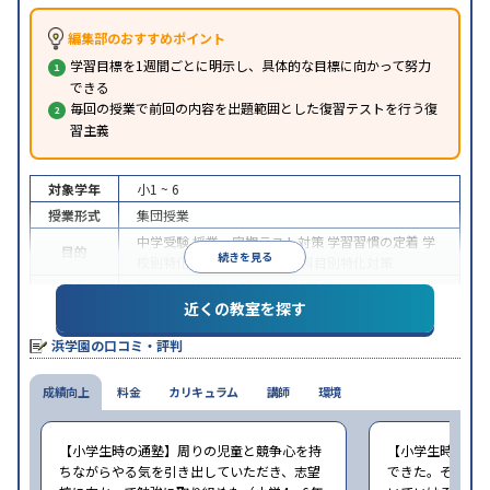
編集部のおすすめポイント
学習目標を1週間ごとに明示し、具体的な目標に向かって努力
できる
毎回の授業で前回の内容を出題範囲とした復習テストを行う復
習主義
対象学年
小1 ~ 6
授業形式
集団授業
中学受験
授業・定期テスト対策
学習習慣の定着
学
目的
続きを見る
校別特化対策
各種検定対策
科目別特化対策
特徴
授業の振替可能
1科目から受講可能
近くの教室を探す
※2023年10月調査。
小学校高学年の集団塾アンケート調査方法
を参照
浜学園の口コミ・評判
成績向上
料金
カリキュラム
講師
環境
【小学生時の通塾】周りの児童と競争心を持
【小学生時の通
ちながらやる気を引き出していただき、志望
できた。そして