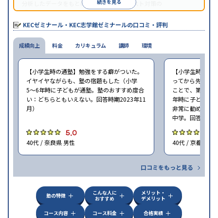
続きを見る
分析したデータをもとに、学校別の定期テスト対策の
『KECCADAS』という授業を行っている。
KECゼミナール・KEC志学館ゼミナールの口コミ・評判
成績向上
料金
カリキュラム
講師
環境
【小学生時の通塾】勉強をする癖がついた。
【小学生時の通
イヤイヤながらも、塾の宿題もした（小学
ってから先生に
5〜6年時に子どもが通塾。塾のおすすめ度合
ことで、第一志望
い：どちらともいえない。回答時期2023年11
年時に子どもが
月）
非常に勧めたい
中学。回答時期20
5.0
5
40代 / 奈良県 男性
40代 / 京都府 男
口コミをもっと見る
こんな人に
メリット・
塾の特徴
おすすめ
デメリット
コース内容
コース料金
合格実績