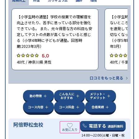
【小学生時の通塾】学校の授業での理解度を
【小学生時の通
向上させたり、苦手に思っている部分を強化
ないところがあ
できている。 また、元々得意な方の科目も安
を連発していた
定してテストの点数が高くなっていると感じ
切なくなった。 
る（小学4年時に子どもが通塾。回答時
（小学5年時に子
期:2023年3月）
年3月）
5.0
4
40代 / 神奈川県 男性
40代 / 千葉県 女
口コミをもっと見る
こんな人に
メリット・
塾の特徴
おすすめ
デメリット
コース内容
コース料金
合格実績
阿倍野松虫校
電話する
通話料無料
14:00〜22:00(土曜・日曜・祝