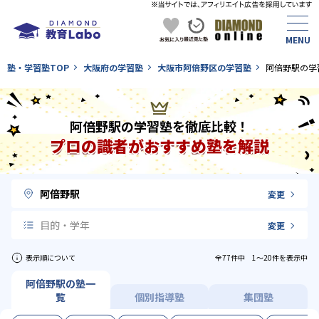
塾・学習塾TOP
大阪府の学習塾
大阪市阿倍野区の学習塾
阿倍野駅の学
阿倍野駅の学習塾を徹底比較！
プロの識者がおすすめ塾を解説
阿倍野駅
変更
目的・学年
変更
表示順について
全77件中 1〜20件を表示中
阿倍野駅の塾一
覧
個別指導塾
集団塾