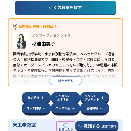
(旧AO)対策
推薦入試対策
学校別特化対策
国公立大
目的
対策
私大対策
共通テスト対策
英検(英語検定)対策
近くの教室を探す
漢検(漢字検定)対策
数学特化対策
その他科目別特化
対策
中高一貫校生に対応
特待生・奨学金制度あり
不登
専門家の評価・評判は？
校生に対応
オンライン対応
1科目から受講可能
季
特徴
ノンフィクションライター
節講習のみの受講可
発達障害の子どもに対応
自習
室あり
杉浦由美子
関西個別指導学院・東京個別指導学院は、ベネッセグループ運営
の大手個別指導塾です。講師・教室長・生徒・保護者による四者
面談でオーダーメイドカリキュラムを年3回作成し、50種超の市販
テキストで基礎補強から難関校対策まで柔軟に対応します。首都
圏ですと校舎数が多いので通いやすく、内容もオーソドックスな
続きを見る
個別指導塾です。学生講師たちが自主的に勉強会などもしてお
り、学生講師の頑張りが目立ちます。
こんな人に
メリット・
塾の特徴
おすすめ
デメリット
コース内容
コース料金
合格実績
天王寺教室
電話する
通話料無料