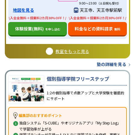
9:00～23:00（土日祝も受付）
地図を見る
天王寺、天王寺駅前駅
\入会金無料＋授業料2カ月30%OFF！/
\入会金無料＋授業料2カ月30%OFF！/
体験授業(無料)
料金などの資料請求
を申し込む
無料
教室をもっと見る
塾の詳細を見る
個別指導学院フリーステップ
1:2の個別指導で点数アップと大学受験を徹底的
にサポート
編集部のおすすめポイント
独自システム「S-CUBE」やオリジナルアプリ「My Step Log」
で学習効率が上がる
学習プランナーが生徒一人ひとりに学習プランを作成、家庭と