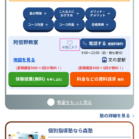
こんな人に
メリット・
塾の特徴
おすすめ
デメリット
コース内容
コース料金
合格実績
阿倍野教室
電話する
通話料無料
9:00～22:00（日・祝も受付）
地図を見る
文の里駅
\夏期講習80分×5回が無料！/
\夏期講習80分×5回が無料！/
体験授業(無料)
料金などの資料請求
を申し込む
無料
教室をもっと見る
塾の詳細を見る
個別指導塾なら森塾