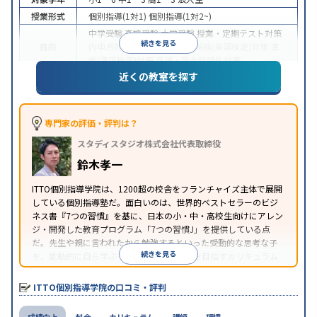
授業形式
個別指導(1対1)
個別指導(1対2~)
中学受験
高校受験
大学受験
授業・定期テスト対策
続きを見る
目的
内申点対策
学習習慣の定着
英検(英語検定)対策
漢
検(漢字検定)対策
英語・英会話特化対策
近くの教室を探す
1科目から受講可能
季節講習のみの受講可
自習室あ
特徴
り
※2023年3月調査。
小学校高学年の個別指導塾アンケート調査方法
を参
照
専門家の評価・評判は？
スタディスタジオ株式会社代表取締役
鈴木孝一
ITTO個別指導学院は、1200超の校舎をフランチャイズ主体で展開
している個別指導塾だ。面白いのは、世界的ベストセラーのビジ
ネス書『7つの習慣』を基に、日本の小・中・高校生向けにアレン
ジ・開発した教育プログラム「7つの習慣J」を提供している点
だ。先生や親に言われたから勉強するといった受動的な思考な子
続きを見る
を、能動的に自ら学ぶ子に育てていくことを目指すカリキュラム
である。個別指導の授業とは別に、集団授業形式の特別講座とし
て別料金で提供されるので、単なる成績アップ以上の、子どもの
ITTO個別指導学院の口コミ・評判
心の成長を求める家庭にオススメだ。
成績向上
料金
カリキュラム
講師
環境