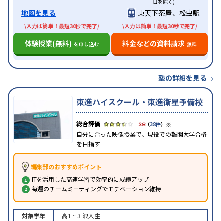
日を除く)
地図を見る
東天下茶屋、松虫駅
\入力は簡単！最短30秒で完了/
\入力は簡単！最短30秒で完了/
体験授業(無料)
料金などの資料請求
を申し込む
無料
塾の詳細を見る
東進ハイスクール・東進衛星予備校
※
3.8
（
38件
）
自分に合った映像授業で、現役での難関大学合格
を目指す
編集部のおすすめポイント
ITを活用した高速学習で効率的に成績アップ
毎週のチームミーティングでモチベーション維持
対象学年
高1 ~ 3
浪人生