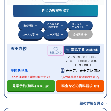
(旧AO)対策
推薦入試対策
学校別特化対策
国公立大
目的
対策
私大対策
共通テスト対策
英検(英語検定)対策
近くの教室を探す
漢検(漢字検定)対策
数学特化対策
英語・英会話特化
対策
その他科目別特化対策
こんな人に
メリット・
中高一貫校生に対応
授業の振替可能
不登校生に対
塾の特徴
おすすめ
デメリット
特徴
応
オンライン対応
1科目から受講可能
発達障害の
子どもに対応
コース内容
コース料金
合格実績
天王寺校
電話する
通話料無料
火・水・木・金：13:00～
21:00、土：10:00～19:00、
日・月：休塾日
地図を見る
天王寺、天王寺駅前駅
\入力は簡単！最短30秒で完了/
\入力は簡単！最短30秒で完了/
見学予約(無料)
料金などの資料請求
を申し込む
無料
塾の詳細を見る