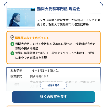
難関大受験専門塾 現論会
スタサプ講師と現役東大生が学習コーチングを提
供する、難関大学受験専門の個別指導塾
編集部のおすすめポイント
難関大合格に向けて全教科を効率的に学べる、授業料が完全定
額制の個別指導塾
個別に年間計画を作成、1日単位ですべきことも指示し、勉強
に集中できる環境を実現
対象学年
中1 ~ 3
高1 ~ 3
浪人生
授業形式
個別指導(1対1)
大学受験
医学部受験
授業・定期テスト対策
国公立
目的
続きを見る
大対策
英検(英語検定)対策
中高一貫校生に対応
授業の振替可能
オンライン対
特徴
近くの教室を探す
応
自習室あり