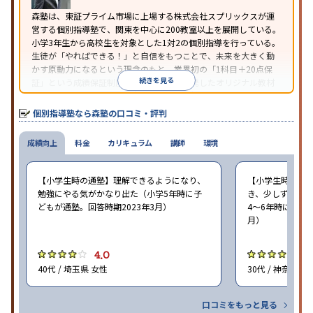
森塾は、東証プライム市場に上場する株式会社スプリックスが運
営する個別指導塾で、関東を中心に200教室以上を展開している。
小学3年生から高校生を対象とした1対2の個別指導を行っている。
生徒が「やればできる！」と自信をもつことで、未来を大きく動
かす原動力になるという理念のもと、業界初の「1科目＋20点保
続きを見る
証」という成績保証制度を採用。同社が開発したオリジナル教材
「フォレスタシリーズ」は全国各地の学習塾でも採用されてい
る。
個別指導塾なら森塾の口コミ・評判
成績向上
料金
カリキュラム
講師
環境
【小学生時の通塾】理解できるようになり、
【小学生時の通
勉強にやる気がかなり出た（小学5年時に子
き、少しずつ成
どもが通塾。回答時期2023年3月）
4〜6年時に子ど
月）
4.0
4
40代 / 埼玉県 女性
30代 / 神奈川県
口コミをもっと見る