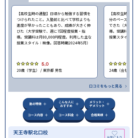
【高校生時の通塾】日頃から勉強する習慣を
【高校生時の通
つけられたこと。入塾前と比べて学校よりも
分のペースで進
進度が早かったこともあり、成績が大きく伸
できた（大学受験
びた（大学受験で、週に7回程度授業・指
導。受講料は月8
導。受講料は月80,000円程度。利用した主な
授業スタイル：映
授業スタイル：映像。回答時期2024年5月）
5.0
5
20歳（学生） / 東京都 男性
24歳（会社員<正
口コミをもっと見る
こんな人に
メリット・
塾の特徴
おすすめ
デメリット
コース内容
コース料金
合格実績
天王寺駅北口校