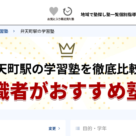
地域で塾探し
塾一覧
個別指導
習塾
弁天町駅の学習塾
天町駅の学習塾を徹底比
識者がおすすめ
目的・学年
変更