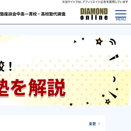
塾
座談会
中高一貫校・高校
塾代調査
較！
塾を解説
変更