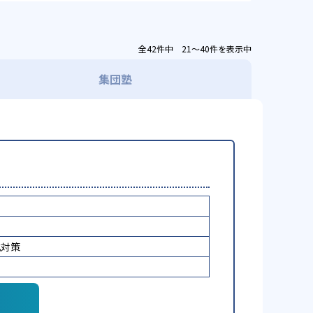
全42件中 21〜40件を表示中
集団塾
化対策