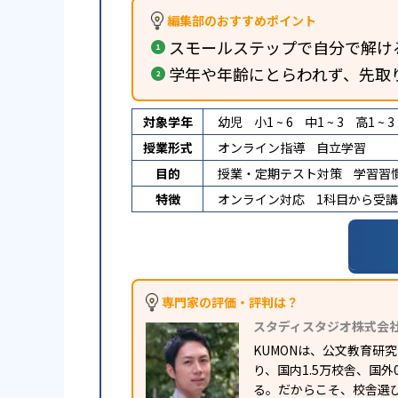
編集部のおすすめポイント
スモールステップで自分で解け
学年や年齢にとらわれず、先取
対象学年
幼児
小1 ~ 6
中1 ~ 3
高1 ~ 3
授業形式
オンライン指導
自立学習
目的
授業・定期テスト対策
学習習
特徴
オンライン対応
1科目から受
専門家の評価・評判は？
スタディスタジオ株式会
KUMONは、公文教育
り、国内1.5万校舎、国
る。だからこそ、校舎選