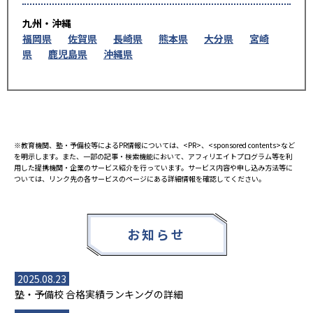
九州・沖縄
福岡県
佐賀県
長崎県
熊本県
大分県
宮崎
県
鹿児島県
沖縄県
※教育機関、塾・予備校等によるPR情報については、<PR>、<sponsored contents>など
を明示します。また、一部の記事・検索機能において、アフィリエイトプログラム等を利
用した提携機関・企業のサービス紹介を行っています。サービス内容や申し込み方法等に
ついては、リンク先の各サービスのページにある詳細情報を確認してください。
お知らせ
2025.08.23
塾・予備校 合格実績ランキングの詳細