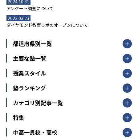
2024.10.31
アンケート調査について
2023.03.23
ダイヤモンド教育ラボのオープンについて
都道府県別一覧
北海道・東北
主要な塾一覧
北海道
青森県
岩手県
宮城県
秋田県
【掲載塾一覧を見る】
授業スタイル
山形県
福島県
臨海セミナー
関東
個別指導
塾ランキング
東京個別指導学院
東京都
神奈川県
埼玉県
千葉県
茨城県
集団授業
個別指導塾TOMAS
栃木県
群馬県
中学受験ランキング
カテゴリ別記事一覧
オンライン指導
明光義塾
大学受験ランキング
北陸
映像授業
ナビ個別指導学院
中学受験
特集
新潟県
富山県
石川県
福井県
個別教室のトライ
高校受験
東進ハイスクール
中部
開成番長直伝！子どもの受験を成功させる方法
中高一貫校・高校
大学受験
武田塾
愛知県
静岡県
岐阜県
三重県
長野県