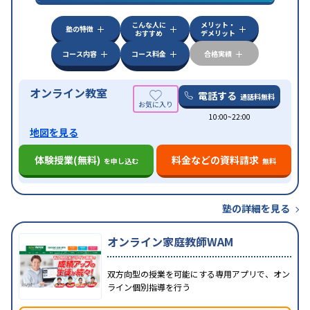
対策
その他科目別特化対策
こんな人に
メリット・
中高一貫校生に対応
授業の振替可能
不登校生に対
塾の特徴
おすすめ
デメリット
特徴
応
オンライン対応
1科目から受講可能
季節講習の
みの受講可
自習室あり
コース内容
コース料金
合格実績
オンライン教室
電話する
通話料無料
10:00~22:00
地図を見る
体験授業(無料)
料金などの資料請求
を申し込む
無料
塾の詳細を見る
オンライン家庭教師WAM
双方向型の授業を可能にする専用アプリで、オン
ライン個別指導を行う