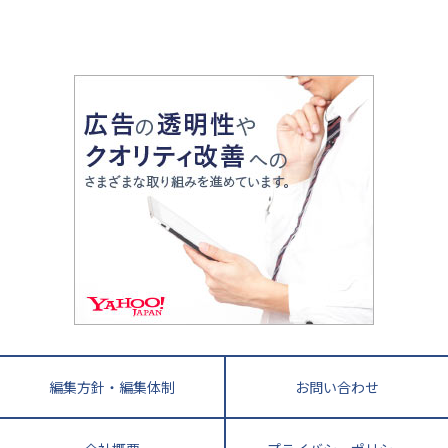
令和時代の失敗しない塾選び
資格取得・学び直し
山梨県
2020年代の教育
中学入試最前線
教育費・塾代
中学受験最前線
近畿
てら先生の教育業界基本メソッド
座談会
大学入試改革
大阪府
運動と遊びを考える
兵庫県
京都府
奈良県
和歌山県
教育全般
親子で極める家庭学習
滋賀県
令和の大学受験は情報戦！
大学受験塾の選び方
ママテクエグザム
情報Ⅰ、数学が苦手な人注目！最短距離の学力
中学受験に熱心な市区町村ランキング
中国
進化する中高一貫校・高校
アップ法
小学校受験
鳥取県
島根県
岡山県
広島県
山口県
悩み多き「大学受験」相談室
家庭教師
四国
英語・英会話・英検対策
徳島県
香川県
愛媛県
高知県
小学校教師が解説！中学受験のリアル
教育ニュース最前線
九州・沖縄
教育ジャーナリストが徹底解説！ 大学受験の羅
福岡県
佐賀県
長崎県
熊本県
大分県
針盤
宮崎県
鹿児島県
沖縄県
編集方針・編集体制
お問い合わせ