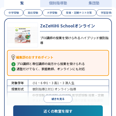
覧
個別指導塾
集団塾
中学受験
高校受験
大学受験
授業・定期テスト対策
学習習慣の
ZeZeHiHi Schoolオンライン
プロ講師の授業を受けられるハイブリッド個別指
導
編集部のおすすめポイント
プロ講師と専任講師の両方から授業を受けられる
通塾だけでなく、家庭教師、オンラインにも対応
対象学年
小1 ~ 6
中1 ~ 3
高1 ~ 3
浪人生
授業形式
個別指導(1対1)
オンライン指導
中学受験
高校受験
大学受験
医学部受験
授業・定期
続きを見る
テスト対策
内申点対策
学習習慣の定着
総合型選抜
(旧AO)対策
推薦入試対策
学校別特化対策
国公立大
目的
対策
私大対策
共通テスト対策
英検(英語検定)対策
近くの教室を探す
漢検(漢字検定)対策
数学特化対策
英語・英会話特化