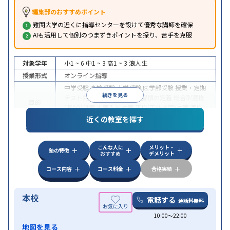
編集部のおすすめポイント
難関大学の近くに指導センターを設けて優秀な講師を確保
AIも活用して個別のつまずきポイントを探り、苦手を克服
対象学年
小1 ~ 6
中1 ~ 3
高1 ~ 3
浪人生
授業形式
オンライン指導
中学受験
高校受験
大学受験
医学部受験
授業・定期
続きを見る
テスト対策
内申点対策
学習習慣の定着
総合型選抜
目的
(旧AO)対策
推薦入試対策
英検(英語検定)対策
漢検
(漢字検定)対策
近くの教室を探す
中高一貫校生に対応
成績保証制度あり
授業の振替
特徴
可能
不登校生に対応
学習にPC・タブレットを利用
こんな人に
メリット・
オンライン対応
1科目から受講可能
塾の特徴
おすすめ
デメリット
コース内容
コース料金
合格実績
本校
電話する
通話料無料
10:00〜22:00
地図を見る