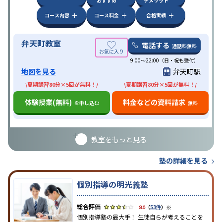
おすすめ
デメリット
コース内容
コース料金
合格実績
弁天町教室
電話する
通話料無料
9:00～22:00（日・祝も受付）
地図を見る
弁天町駅
\夏期講習80分×5回が無料！/
\夏期講習80分×5回が無料！/
体験授業(無料)
料金などの資料請求
を申し込む
無料
教室をもっと見る
塾の詳細を見る
個別指導の明光義塾
※
3.6
（
53件
）
個別指導塾の最大手！ 生徒自らが考えることを