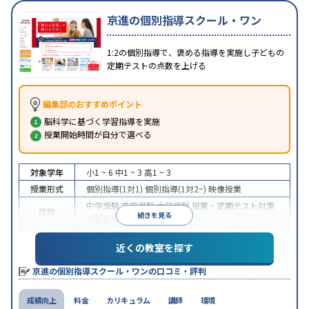
京進の個別指導スクール・ワン
1:2の個別指導で、褒める指導を実施し子どもの
定期テストの点数を上げる
編集部のおすすめポイント
脳科学に基づく学習指導を実施
授業開始時間が自分で選べる
対象学年
小1 ~ 6
中1 ~ 3
高1 ~ 3
授業形式
個別指導(1対1)
個別指導(1対2~)
映像授業
中学受験
高校受験
大学受験
授業・定期テスト対策
目的
続きを見る
学習習慣の定着
中高一貫校生に対応
授業の振替可能
学習にPC・タ
特徴
近くの教室を探す
ブレットを利用
季節講習のみの受講可
※2024年6月調査。
大学受験塾・予備校のアンケート調査方法
を参照
京進の個別指導スクール・ワンの口コミ・評判
成績向上
料金
カリキュラム
講師
環境