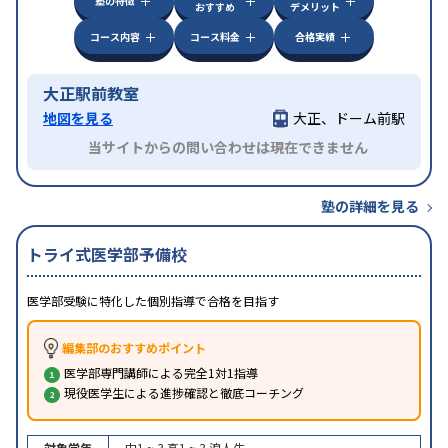
塾の特徴
おすすめ
デメリット
コース内容
コース料金
合格実績
大正駅前教室
地図を見る
大正、ドーム前駅
当サイトからの問い合わせは現在できません
塾の詳細を見る
トライ式医学部予備校
医学部受験に特化した個別指導で合格を目指す
編集部のおすすめポイント
医学部専門講師による完全1対1指導
現役医学生による進捗確認と徹底コーチング
対象学年
中1 ~ 3
高1 ~ 3
浪人生