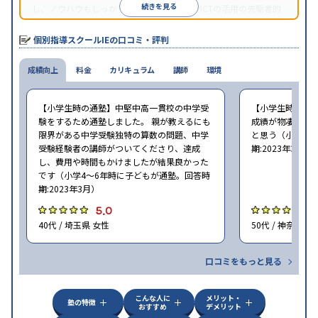
続きを見る
し、ノウハウもしっかりとしています。AIやICTの活用の先駆者的
な個別指導塾です。
個別指導スクールIEの口コミ・評判
成績向上
料金
カリキュラム
講師
環境
【小学生時の通塾】中堅中高一貫校の中学受
【小学生時の通
験をするため通塾しました。 親が教えるにも
成績が物凄く悪
限界がある中学受験独特の算数の問題、中学
と思う（小学6年
受験経験者の講師がついてくださり、達成
期:2023年3月）
し、費用や時間もかけましたが結果良かった
です（小学4〜6年時に子どもが通塾。回答時
期:2023年3月）
5.0
4
40代 / 埼玉県 女性
50代 / 神奈川県
口コミをもっと見る
こんな人に
メリット・
塾の特徴
おすすめ
デメリット