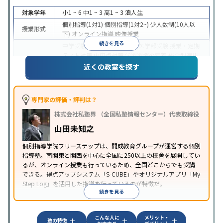
対象学年
小1 ~ 6
中1 ~ 3
高1 ~ 3
浪人生
個別指導(1対1)
個別指導(1対2~)
少人数制(10人以
授業形式
下)
オンライン指導
映像授業
続きを見る
中学受験
高校受験
大学受験
医学部受験
授業・定期
テスト対策
内申点対策
学習習慣の定着
総合型選抜
(旧AO)対策
推薦入試対策
学校別特化対策
国公立大
近くの教室を探す
目的
対策
私大対策
共通テスト対策
英検(英語検定)対策
漢検(漢字検定)対策
数学特化対策
英語・英会話特化
対策
その他科目別特化対策
専門家の評価・評判は？
中高一貫校生に対応
特待生・奨学金制度あり
成績
株式会社私塾界 （全国私塾情報センター）代表取締役
保証制度あり
授業の振替可能
学習にPC・タブレッ
特徴
トを利用
オンライン対応
1科目から受講可能
季節
山田未知之
講習のみの受講可
自習室あり
個別指導学院フリーステップは、開成教育グループが運営する個別
指導塾。南関東と関西を中心に全国に250以上の校舎を展開してい
るが、オンライン授業も行っているため、全国どこからでも受講
できる。得点アップシステム「S-CUBE」やオリジナルアプリ「My
Step Log」を活用した指導を行っているのが特徴だ。
続きを見る
こんな人に
メリット・
塾の特徴