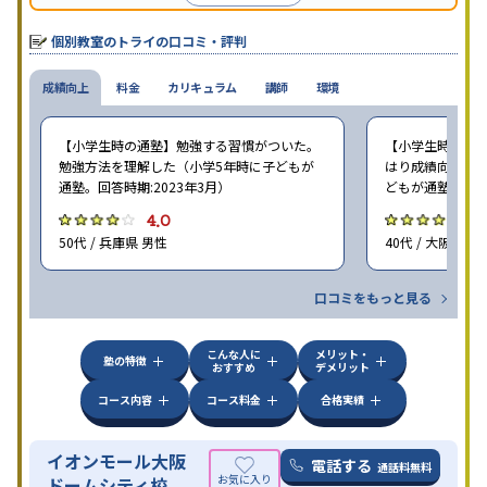
個別教室のトライの口コミ・評判
成績向上
料金
カリキュラム
講師
環境
【小学生時の通塾】勉強する習慣がついた。
【小学生時の通塾
勉強方法を理解した（小学5年時に子どもが
はり成績向上には
通塾。回答時期:2023年3月）
どもが通塾。回答時
4.0
4
50代 / 兵庫県 男性
40代 / 大阪府 女
口コミをもっと見る
こんな人に
メリット・
塾の特徴
おすすめ
デメリット
コース内容
コース料金
合格実績
イオンモール大阪
電話する
通話料無料
ドームシティ校