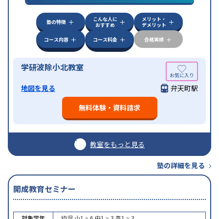
こんな人に
メリット・
塾の特徴
おすすめ
デメリット
コース内容
コース料金
合格実績
学研波除小北教室
地図を見る
弁天町駅
無料体験・資料請求
教室をもっと見る
塾の詳細を見る
開成教育セミナー
対象学年
幼児
小1 ~ 6
中1 ~ 3
高1 ~ 3