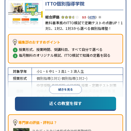
ITTO個別指導学院
※
3.5
（
47件
）
教科書準拠のITTO模試で定期テストの点数UP！1
対1、1対2、1対3から選べる個別指導塾！
編集部のおすすめポイント
授業形式、授業時間、受講科目、すべて自分で選べる
毎月無料のオリジナル模試、ITTO模試で知識の定着を図る
対象学年
小1 ~ 6
中1 ~ 3
高1 ~ 3
浪人生
授業形式
個別指導(1対1)
個別指導(1対2~)
中学受験
高校受験
大学受験
授業・定期テスト対策
続きを見る
目的
内申点対策
学習習慣の定着
英検(英語検定)対策
漢
検(漢字検定)対策
英語・英会話特化対策
近くの教室を探す
1科目から受講可能
季節講習のみの受講可
自習室あ
特徴
り
※2023年3月調査。
小学校高学年の個別指導塾アンケート調査方法
を参
照
専門家の評価・評判は？
スタディスタジオ株式会社代表取締役