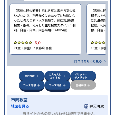
【高校生時の通塾】話し言葉と書き言葉の違
【高校生時の通
いがわかり、将来働くにあたっても勉強にな
期テストの点数
ったと考えます（大学受験で、週に3回程度
に3回程度授業・指
授業・指導。利用した主な授業スタイル：個
程度。利用した
別、自習・自立。回答時期2024年5月）
像、自習・自立。
5.0
5
21歳（学生） / 京都府 男性
19歳（学生） / 
口コミをもっと見る
こんな人に
メリット・
塾の特徴
おすすめ
デメリット
コース内容
コース料金
合格実績
市岡教室
地図を見る
弁天町駅
当サイトからの問い合わせは現在できません