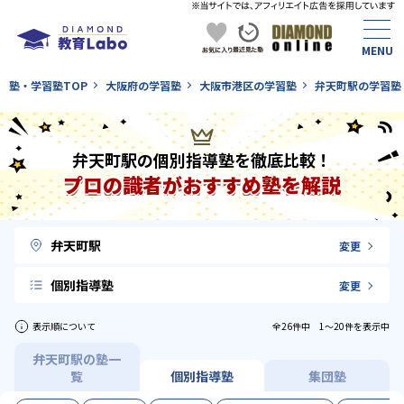
塾・学習塾TOP
大阪府の学習塾
大阪市港区の学習塾
弁天町駅の学習塾
弁天町駅の個別指導塾を徹底比較！
プロの識者がおすすめ塾を解説
弁天町駅
変更
個別指導塾
変更
表示順について
全26件中 1〜20件を表示中
弁天町駅の塾一
覧
個別指導塾
集団塾