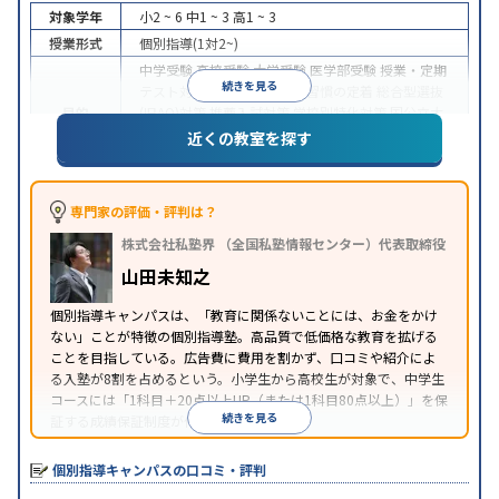
対象学年
小2 ~ 6
中1 ~ 3
高1 ~ 3
授業形式
個別指導(1対2~)
中学受験
高校受験
大学受験
医学部受験
授業・定期
続きを見る
テスト対策
内申点対策
学習習慣の定着
総合型選抜
目的
(旧AO)対策
推薦入試対策
学校別特化対策
国公立大
対策
私大対策
共通テスト対策
英検(英語検定)対策
近くの教室を探す
漢検(漢字検定)対策
数学特化対策
中高一貫校生に対応
成績保証制度あり
授業の振替
特徴
可能
不登校生に対応
1科目から受講可能
季節講習
専門家の評価・評判は？
のみの受講可
株式会社私塾界 （全国私塾情報センター）代表取締役
※2023年3月調査。
小学校高学年の個別指導塾アンケート調査方法
を参
山田未知之
照
個別指導キャンパスは、「教育に関係ないことには、お金をかけ
ない」ことが特徴の個別指導塾。高品質で低価格な教育を拡げる
ことを目指している。広告費に費用を割かず、口コミや紹介によ
る入塾が8割を占めるという。小学生から高校生が対象で、中学生
コースには「1科目＋20点以上UP（または1科目80点以上）」を保
続きを見る
証する成績保証制度が付帯している。
個別指導キャンパスの口コミ・評判