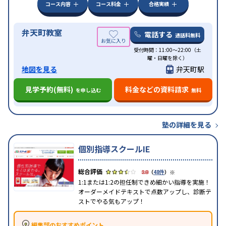
コース内容
コース料金
合格実績
弁天町教室
電話する
通話料無料
受付時間：11:00～22:00（土
曜・日曜を除く）
地図を見る
弁天町駅
見学予約(無料)
料金などの資料請求
を申し込む
無料
塾の詳細を見る
個別指導スクールIE
※
3.8
（
48件
）
1:1または1:2の担任制できめ細かい指導を実施！
オーダーメイドテキストで点数アップし、診断テ
ストでやる気もアップ！
編集部のおすすめポイント