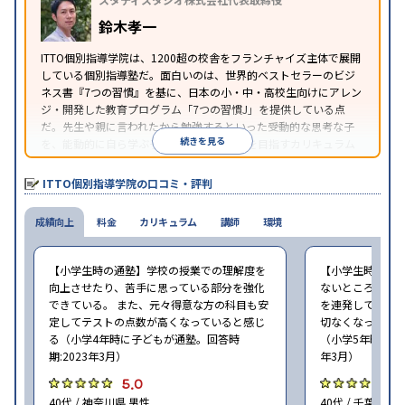
鈴木孝一
ITTO個別指導学院は、1200超の校舎をフランチャイズ主体で展開
している個別指導塾だ。面白いのは、世界的ベストセラーのビジ
ネス書『7つの習慣』を基に、日本の小・中・高校生向けにアレン
ジ・開発した教育プログラム「7つの習慣J」を提供している点
だ。先生や親に言われたから勉強するといった受動的な思考な子
続きを見る
を、能動的に自ら学ぶ子に育てていくことを目指すカリキュラム
である。個別指導の授業とは別に、集団授業形式の特別講座とし
て別料金で提供されるので、単なる成績アップ以上の、子どもの
ITTO個別指導学院の口コミ・評判
心の成長を求める家庭にオススメだ。
成績向上
料金
カリキュラム
講師
環境
【小学生時の通塾】学校の授業での理解度を
【小学生時の通
向上させたり、苦手に思っている部分を強化
ないところがあ
できている。 また、元々得意な方の科目も安
を連発していた
定してテストの点数が高くなっていると感じ
切なくなった。 
る（小学4年時に子どもが通塾。回答時
（小学5年時に子
期:2023年3月）
年3月）
5.0
4
40代 / 神奈川県 男性
40代 / 千葉県 女