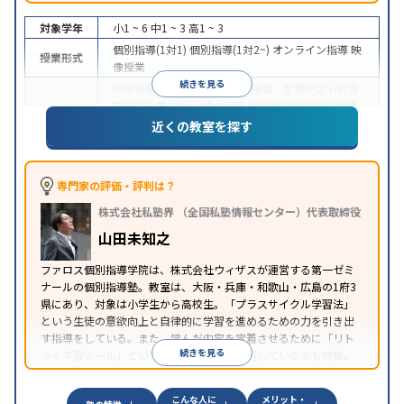
対象学年
小1 ~ 6
中1 ~ 3
高1 ~ 3
個別指導(1対1)
個別指導(1対2~)
オンライン指導
映
授業形式
像授業
続きを見る
中学受験
高校受験
大学受験
授業・定期テスト対策
内申点対策
学習習慣の定着
総合型選抜(旧AO)対策
目的
推薦入試対策
学校別特化対策
国公立大対策
私大対
近くの教室を探す
策
共通テスト対策
英検(英語検定)対策
数学特化対
策
英語・英会話特化対策
その他科目別特化対策
中高一貫校生に対応
授業の振替可能
不登校生に対
専門家の評価・評判は？
応
学習にPC・タブレットを利用
オンライン対応
1
特徴
株式会社私塾界 （全国私塾情報センター）代表取締役
科目から受講可能
季節講習のみの受講可
自習室あ
り
山田未知之
ファロス個別指導学院は、株式会社ウィザスが運営する第一ゼミ
ナールの個別指導塾。教室は、大阪・兵庫・和歌山・広島の1府3
県にあり、対象は小学生から高校生。「プラスサイクル学習法」
という生徒の意欲向上と自律的に学習を進めるための力を引き出
す指導をしている。また、学んだ内容を定着させるために「リト
続きを見る
ライ学習ツール」という独自のツールを活用しているのも特徴。
こんな人に
メリット・