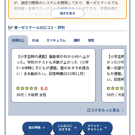
が、速読力開発のシステムを開発しており、第一ゼミナールでも
速読解・思考力コースとして受講することができる。学習指導だ
続きを見る
けでなく能力開発に興味がある場合は、相性がよいだろう。
第一ゼミナールの口コミ・評判
成績向上
料金
カリキュラム
講師
環境
【小学生時の通塾】偏差値が45から60へ上が
【小学生時の通
った。学校のテストも点数が上がった（小学
かったけれど、
5〜6年時に子どもが通塾。塾のおすすめ度合
第一志望の学校に
い：まあ勧めたい。回答時期2023年11月）
もが通塾。塾の
い。回答時期202
5.0
5
30代 / 大阪府 女性
50代 / 大阪府 女
口コミをもっと見る
こんな人に
メリット・
塾の特徴
おすすめ
デメリット