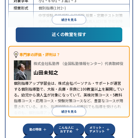
対象学年
小1 ~ 6
中1 ~ 3
高1 ~ 3
授業形式
個別指導(1対2~)
中学受験
高校受験
大学受験
授業・定期テスト対策
続きを見る
内申点対策
学習習慣の定着
推薦入試対策
学校別特
目的
化対策
国公立大対策
私大対策
共通テスト対策
英検
(英語検定)対策
漢検(漢字検定)対策
数学特化対策
英
近くの教室を探す
語・英会話特化対策
その他科目別特化対策
中高一貫校生に対応
授業の振替可能
不登校生に対
特徴
応
オンライン対応
1科目から受講可能
発達障害の
専門家の評価・評判は？
子どもに対応
自習室あり
株式会社私塾界 （全国私塾情報センター）代表取締役
山田未知之
個別指導アップ学習会は、株式会社パーソナル・サポートが運営
する個別指導塾で、大阪・兵庫・奈良に100教室以上を展開してい
る。幼児から浪人生が対象になっていて、英検対策コース・5教科
指導コース・応用コース・受験対策コースなど、豊富なコースが用
意されている。また、指導時間内なら何教科でも指導を受けられ
続きを見る
るのも、個別指導アップ学習会の特徴。
こんな人に
メリット・
塾の特徴
おすすめ
デメリット