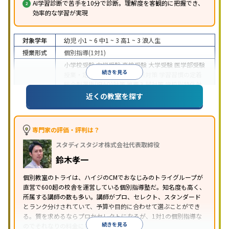
AI学習診断で苦手を10分で診断。理解度を客観的に把握でき、
効率的な学習が実現
対象学年
幼児
小1 ~ 6
中1 ~ 3
高1 ~ 3
浪人生
授業形式
個別指導(1対1)
小学校受験
中学受験
高校受験
大学受験
医学部受験
続きを見る
授業・定期テスト対策
内申点対策
学習習慣の定着
総合型選抜(旧AO)対策
推薦入試対策
学校別特化対
目的
策
国公立大対策
私大対策
共通テスト対策
英検(英
近くの教室を探す
語検定)対策
漢検(漢字検定)対策
数学特化対策
英
語・英会話特化対策
その他科目別特化対策
中高一貫校生に対応
授業の振替可能
不登校生に対
専門家の評価・評判は？
応
学習にPC・タブレットを利用
オンライン対応
1
特徴
スタディスタジオ株式会社代表取締役
科目から受講可能
季節講習のみの受講可
発達障害
の子どもに対応
自習室あり
鈴木孝一
※2023年3月調査。
小学校高学年の個別指導塾アンケート調査方法
を参
個別教室のトライは、ハイジのCMでおなじみのトライグループが
照
直営で600超の校舎を運営している個別指導塾だ。知名度も高く、
所属する講師の数も多い。講師がプロ、セレクト、スタンダード
とランク分けされていて、予算や目的に合わせて選ぶことができ
る。質を求めるならプロかセレクトになるが、1対1の個別指導な
続きを見る
のでそれなりの料金になる。