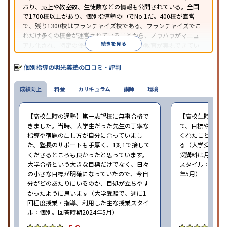
おり、売上や教室数、生徒数などの情報も公開されている。全国
照
で1700校以上があり、個別指導塾の中でNo.1だ。400校が直営
で、残り1300校はフランチャイズ校である。フランチャイズでこ
れだけ多くの校舎が運営されていることから、ノウハウがマニュ
続きを見る
アル化され、特定の優秀な人材に依存しない教育が実現できてい
ることが推測される。
個別指導の明光義塾の口コミ・評判
成績向上
料金
カリキュラム
講師
環境
【高校生時の通塾】第一志望校に無事合格で
【高校生時の通
きました。当時、大学生だった先生の丁寧な
て、目標や勉強
指導や宿題の出し方が自分に合っていまし
くれたことが、
た。塾長のサポートも手厚く、1対1で接して
る（大学受験で、
くださるところも良かったと思っています。
受講料は月35,
大学合格という大きな目標だけでなく、日々
スタイル：個別、
の小さな目標が明確になっていたので、今自
年5月）
分がどのあたりにいるのか、目処が立ちやす
かったように思います（大学受験で、週に1
回程度授業・指導。利用した主な授業スタイ
ル：個別。回答時期2024年5月）