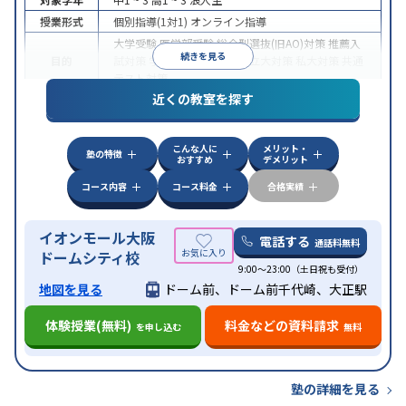
授業形式
個別指導(1対1)
オンライン指導
大学受験
医学部受験
総合型選抜(旧AO)対策
推薦入
続きを見る
目的
試対策
学校別特化対策
国公立大対策
私大対策
共通
テスト対策
近くの教室を探す
中高一貫校生に対応
授業の振替可能
不登校生に対
特徴
応
オンライン対応
1科目から受講可能
季節講習の
みの受講可
自習室あり
こんな人に
メリット・
塾の特徴
おすすめ
デメリット
コース内容
コース料金
合格実績
イオンモール大阪
電話する
通話料無料
ドームシティ校
9:00～23:00（土日祝も受付）
地図を見る
ドーム前、ドーム前千代崎、大正駅
体験授業(無料)
料金などの資料請求
を申し込む
無料
塾の詳細を見る