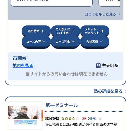
口コミをもっと見る
こんな人に
メリット・
塾の特徴
おすすめ
デメリット
コース内容
コース料金
合格実績
市岡校
地図を見る
弁天町駅
当サイトからの問い合わせは現在できません
塾の詳細を見る
第一ゼミナール
※
3.9
（
46件
）
集団指導と1:2個別指導が選べる関西の進学塾