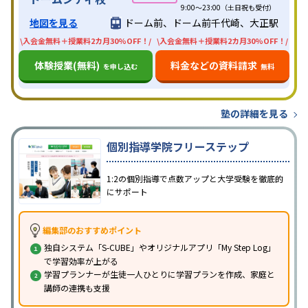
9:00～23:00（土日祝も受付）
地図を見る
ドーム前、ドーム前千代崎、大正駅
\入会金無料＋授業料2カ月30%OFF！/
\入会金無料＋授業料2カ月30%OFF！/
体験授業(無料)
料金などの資料請求
を申し込む
無料
塾の詳細を見る
個別指導学院フリーステップ
1:2の個別指導で点数アップと大学受験を徹底的
にサポート
編集部のおすすめポイント
独自システム「S-CUBE」やオリジナルアプリ「My Step Log」
で学習効率が上がる
学習プランナーが生徒一人ひとりに学習プランを作成、家庭と
講師の連携も支援