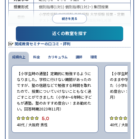
授業形式
個別指導(1対1)
個別指導(1対2~)
集団授業
小学校受験
中学受験
高校受験
大学受験
授業・定期
目的
続きを見る
テスト対策
学習習慣の定着
科目別特化対策
特徴
授業の振替可能
1科目から受講可能
近くの教室を探す
※2023年10月調査。
小学校高学年の集団塾アンケート調査方法
を参照
開成教育セミナーの口コミ・評判
成績向上
料金
カリキュラム
講師
環境
【小学生時の通塾】定期的に勉強するように
【小学生時の通
なりました。学校に行けない期間があったの
のまま中学でも
ですが、塾の宿題などで勉強する時間を取れ
た（小学6年時に
たので、授業についていけないこともなく過
め度合い：まあ勧
ごすことができました（小学4〜6年時に子ど
月）
もが通塾。塾のおすすめ度合い：まあ勧めた
い。回答時期2023年11月）
5.0
5
40代 / 大阪府 男性
40代 / 大阪府 女