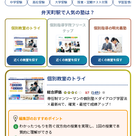
中学受験
高校受験
大学受験
授業・定期テスト対策
学習習慣の
弁天町駅で人気の塾は？
個別指導学院フリース
個別教室のトライ
個別指導の明光義塾
テップ
近くの教室を探す
近くの教室を探す
近くの教室を探す
個別教室のトライ
※
3.7
（
54件
）
専任制マンツーマンの個別塾×ダイアログ学習法
×最新AIで、確実・最短で成績アップ！
編集部のおすすめポイント
わかったつもりを防ぐ双方向の授業を実現し、1回の授業で本
質的に理解ができる