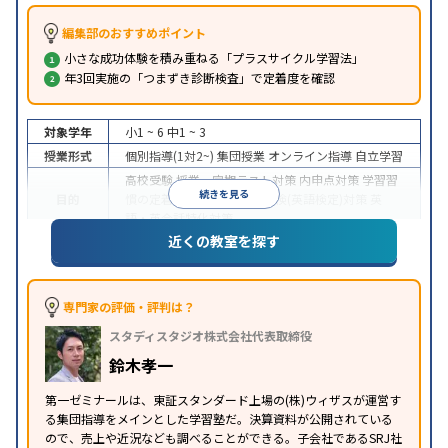
編集部のおすすめポイント
小さな成功体験を積み重ねる「プラスサイクル学習法」
年3回実施の「つまずき診断検査」で定着度を確認
対象学年
小1 ~ 6
中1 ~ 3
授業形式
個別指導(1対2~)
集団授業
オンライン指導
自立学習
高校受験
授業・定期テスト対策
内申点対策
学習習
続きを見る
目的
慣の定着
学校別特化対策
英検(英語検定)対策
英
語・英会話特化対策
近くの教室を探す
入塾に学力基準あり
学習にPC・タブレットを利用
特徴
オンライン対応
1科目から受講可能
季節講習のみの
受講可
※2023年10月調査。
小学校高学年の集団塾アンケート調査方法
を参照
専門家の評価・評判は？
スタディスタジオ株式会社代表取締役
鈴木孝一
第一ゼミナールは、東証スタンダード上場の(株)ウィザスが運営す
る集団指導をメインとした学習塾だ。決算資料が公開されている
ので、売上や近況なども調べることができる。子会社であるSRJ社