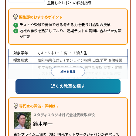
重視した1対2〜の個別指導
編集部のおすすめポイント
テストや受験で発揮できる考える力を養う対話型の授業
地域の学校を熟知しており、定期テストの範囲に合わせた対策
が可能
対象学年
小1 ~ 6
中1 ~ 3
高1 ~ 3
浪人生
授業形式
個別指導(1対2~)
オンライン指導
自立学習
映像授業
中学受験
高校受験
大学受験
医学部受験
授業・定期
続きを見る
テスト対策
内申点対策
学習習慣の定着
総合型選抜
(旧AO)対策
推薦入試対策
学校別特化対策
国公立大
目的
対策
私大対策
共通テスト対策
英検(英語検定)対策
近くの教室を探す
漢検(漢字検定)対策
数学特化対策
英語・英会話特化
対策
その他科目別特化対策
中高一貫校生に対応
特待生・奨学金制度あり
授業
専門家の評価・評判は？
の振替可能
不登校生に対応
学習にPC・タブレット
スタディスタジオ株式会社代表取締役
特徴
を利用
オンライン対応
1科目から受講可能
季節講
習のみの受講可
発達障害の子どもに対応
自習室あ
鈴木孝一
り
※2023年3月調査。
小学校高学年の個別指導塾アンケート調査方法
を参
東証プライム上場の（株）明光ネットワークジャパンが運営して