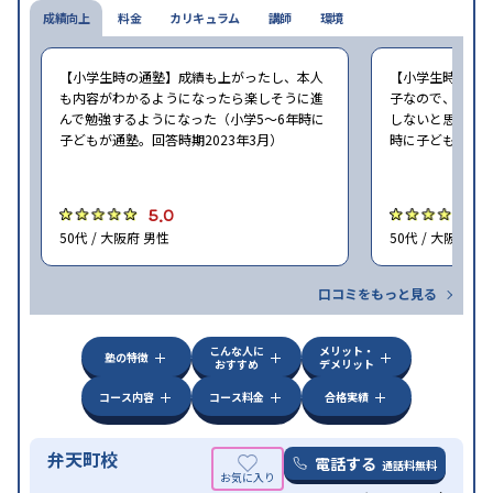
成績向上
料金
カリキュラム
講師
環境
【小学生時の通塾】成績も上がったし、本人
【小学生時の通
も内容がわかるようになったら楽しそうに進
子なので、せめ
んで勉強するようになった（小学5〜6年時に
しないと思ったの
子どもが通塾。回答時期2023年3月）
時に子どもが通塾
5.0
4
50代 / 大阪府 男性
50代 / 大阪府 男
口コミをもっと見る
こんな人に
メリット・
塾の特徴
おすすめ
デメリット
コース内容
コース料金
合格実績
弁天町校
電話する
通話料無料