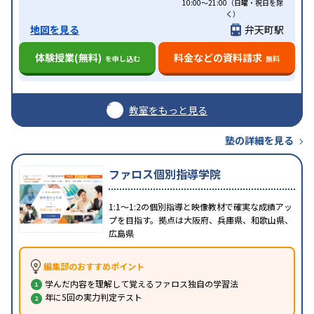
10:00～21:00（日曜・祝日を除
く）
地図を見る
弁天町駅
体験授業(無料)
料金などの資料請求
を申し込む
無料
教室をもっと見る
塾の詳細を見る
ファロス個別指導学院
1:1〜1:2の個別指導と映像教材で確実な成績アッ
プを目指す。拠点は大阪府、兵庫県、和歌山県、
広島県
編集部のおすすめポイント
学んだ内容を理解して覚えるファロス独自の学習法
年に5回の実力判定テスト