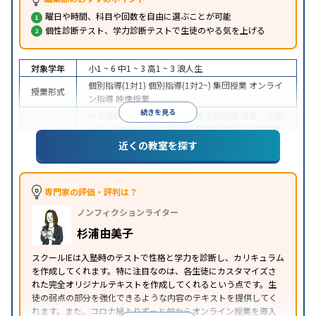
曜日や時間、科目や回数を自由に選ぶことが可能
個性診断テスト、学力診断テストで生徒のやる気を上げる
対象学年
小1 ~ 6
中1 ~ 3
高1 ~ 3
浪人生
個別指導(1対1)
個別指導(1対2~)
集団授業
オンライ
授業形式
ン指導
映像授業
続きを見る
中学受験
高校受験
大学受験
医学部受験
授業・定期
テスト対策
内申点対策
学習習慣の定着
総合型選抜
(旧AO)対策
推薦入試対策
学校別特化対策
国公立大
近くの教室を探す
目的
対策
私大対策
共通テスト対策
英検(英語検定)対策
漢検(漢字検定)対策
数学特化対策
その他科目別特化
対策
専門家の評価・評判は？
中高一貫校生に対応
オンライン対応
1科目から受講
特徴
ノンフィクションライター
可能
季節講習のみの受講可
自習室あり
※2023年3月調査。
小学校高学年の個別指導塾アンケート調査方法
を参
杉浦由美子
照
スクールIEは入塾時のテストで性格と学力を診断し、カリキュラム
を作成してくれます。特に注目なのは、各生徒にカスタマイズさ
れた完全オリジナルテキストを作成してくれるという点です。生
徒の弱点の部分を強化できるような内容のテキストを提供してく
れます。また、コロナ禍よりずっと前からオンライン授業を導入