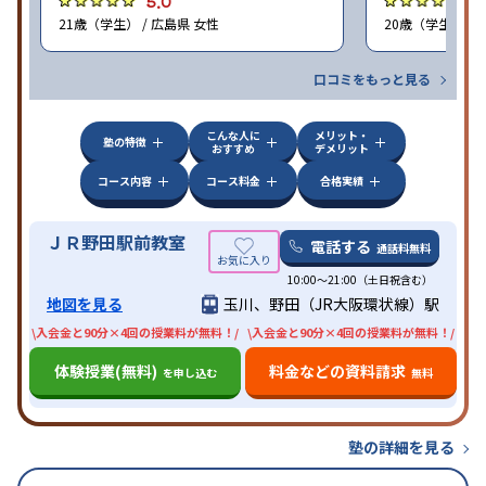
5.0
4
21歳（学生） / 広島県 女性
20歳（学生） / 
口コミをもっと見る
こんな人に
メリット・
塾の特徴
おすすめ
デメリット
コース内容
コース料金
合格実績
ＪＲ野田駅前教室
電話する
通話料無料
10:00〜21:00（土日祝含む）
地図を見る
玉川、野田（JR大阪環状線）駅
\入会金と90分×4回の授業料が無料！/
\入会金と90分×4回の授業料が無料！/
体験授業(無料)
料金などの資料請求
を申し込む
無料
塾の詳細を見る