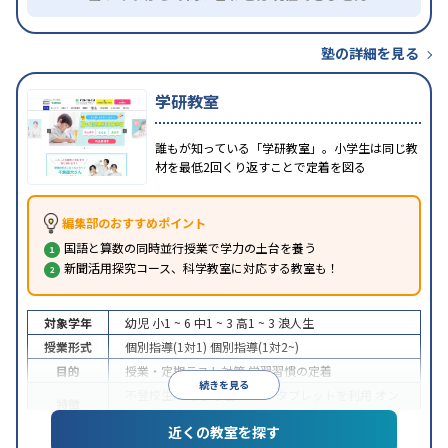
塾の詳細を見る
学研教室
誰もが知っている「学研教室」。小学生は同じ教
材を最低2回くり返すことで定着を図る
編集部のおすすめポイント
国語と算数の同時並行授業で学力の土台を養う
新聞活用探究コース、科学教室に対応する教室も！
対象学年
幼児
小1 ~ 6
中1 ~ 3
高1 ~ 3
浪人生
授業形式
個別指導(1対1)
個別指導(1対2~)
目的
授業・定期テスト対策
学習習慣の定着
続きを見る
不登校生に対応
学習にPC・タブレットを利用
オン
特徴
ライン対応
近くの教室を探す