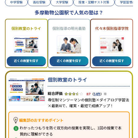
中学受験
高校受験
大学受験
授業・定期テスト対策
学習習慣の
多摩動物公園駅で人気の塾は？
個別教室のトライ
個別指導の明光義塾
代々木個別指導学院
近くの教室を探す
近くの教室を探す
近くの教室を探す
個別教室のトライ
※
3.7
（
54件
）
専任制マンツーマンの個別塾×ダイアログ学習法
×最新AIで、確実・最短で成績アップ！
編集部のおすすめポイント
わかったつもりを防ぐ双方向の授業を実現し、1回の授業で本
質的に理解ができる