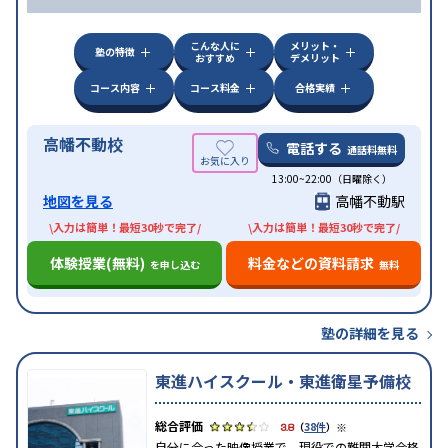
こんな人に
メリット・
塾の特徴
おすすめ
デメリット
コース内容
コース料金
合格実績
高幡不動校
電話する
通話料無料
13:00~22:00（日曜除く）
地図を見る
高幡不動駅
\入力は簡単！最短30秒で完了/
\入力は簡単！最短30秒で完了/
体験授業(無料)
料金などの資料請求
を申し込む
無料
塾の詳細を見る
東進ハイスクール・東進衛星予備校
※
3.8
（
38件
）
自分に合った映像授業で、現役での難関大学合格