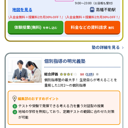
9:00～23:00（土日祝も受付）
地図を見る
高幡不動駅
\入会金無料＋授業料2カ月30%OFF！/
\入会金無料＋授業料2カ月30%OFF！/
体験授業(無料)
料金などの資料請求
を申し込む
無料
塾の詳細を見る
個別指導の明光義塾
※
3.6
（
53件
）
個別指導塾の最大手！ 生徒自らが考えることを
重視した1対2〜の個別指導
編集部のおすすめポイント
テストや受験で発揮できる考える力を養う対話型の授業
地域の学校を熟知しており、定期テストの範囲に合わせた対策
が可能