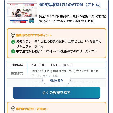
個別指導塾1対1のATOM（アトム）
完全1対1の個別指導に、無料の定期テスト対策勉
強会など、分かるまで教える指導を徹底
編集部のおすすめポイント
黒板を使い、完全1対1の授業を展開。生徒ごとに「キミ専用カ
リキュラム」を作成
中学生2教科月謝16,632円～と個別指導なのにリーズナブル
対象学年
小1 ~ 6
中1 ~ 3
高1 ~ 3
浪人生
個別指導(1対1)
個別指導(1対2~)
少人数制(10人以
授業形式
下)
オンライン指導
続きを見る
中学受験
高校受験
大学受験
授業・定期テスト対策
内申点対策
学習習慣の定着
総合型選抜(旧AO)対策
目的
推薦入試対策
国公立大対策
私大対策
共通テスト対
近くの教室を探す
策
英検(英語検定)対策
中高一貫校生に対応
成績保証制度あり
授業の振替
可能
不登校生に対応
オンライン対応
1科目から受
専門家の評価・評判は？
特徴
講可能
季節講習のみの受講可
発達障害の子どもに