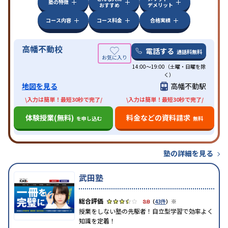
塾の特徴
おすすめ
デメリット
コース内容
コース料金
合格実績
高幡不動校
電話する
通話料無料
14:00～19:00（土曜・日曜を除
く）
地図を見る
高幡不動駅
\入力は簡単！最短30秒で完了/
\入力は簡単！最短30秒で完了/
体験授業(無料)
料金などの資料請求
を申し込む
無料
塾の詳細を見る
武田塾
※
3.8
（
43件
）
授業をしない塾の先駆者！自立型学習で効率よく
知識を定着！