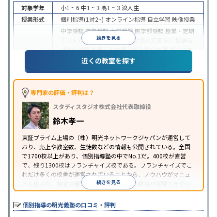
対象学年
小1 ~ 6
中1 ~ 3
高1 ~ 3
浪人生
授業形式
個別指導(1対2~)
オンライン指導
自立学習
映像授業
中学受験
高校受験
大学受験
医学部受験
授業・定期
続きを見る
テスト対策
内申点対策
学習習慣の定着
総合型選抜
(旧AO)対策
推薦入試対策
学校別特化対策
国公立大
目的
対策
私大対策
共通テスト対策
英検(英語検定)対策
近くの教室を探す
漢検(漢字検定)対策
数学特化対策
英語・英会話特化
対策
その他科目別特化対策
中高一貫校生に対応
特待生・奨学金制度あり
授業
専門家の評価・評判は？
の振替可能
不登校生に対応
学習にPC・タブレット
スタディスタジオ株式会社代表取締役
特徴
を利用
オンライン対応
1科目から受講可能
季節講
習のみの受講可
発達障害の子どもに対応
自習室あ
鈴木孝一
り
※2023年3月調査。
小学校高学年の個別指導塾アンケート調査方法
を参
東証プライム上場の（株）明光ネットワークジャパンが運営して
おり、売上や教室数、生徒数などの情報も公開されている。全国
照
で1700校以上があり、個別指導塾の中でNo.1だ。400校が直営
で、残り1300校はフランチャイズ校である。フランチャイズでこ
れだけ多くの校舎が運営されていることから、ノウハウがマニュ
続きを見る
アル化され、特定の優秀な人材に依存しない教育が実現できてい
ることが推測される。
個別指導の明光義塾の口コミ・評判