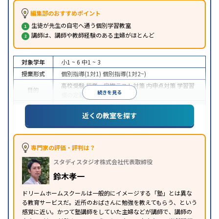
編集部のおすすめポイント
生徒が先生の自宅へ通う個別学習教室
講師は、講師や教師経験のある主婦がほとんど
対象学年
小1 ~ 6
中1 ~ 3
授業形式
個別指導(1対1)
個別指導(1対2~)
高校受験
授業・定期テスト対策
内申点対策
学習習
目的
続きを見る
慣の定着
授業の振替可能
不登校生に対応
1科目から受講可能
特徴
近くの教室を探す
季節講習のみの受講可
専門家の評価・評判は？
スタディスタジオ株式会社代表取締役
鈴木孝一
ドリームホームスクールは一般的にイメージする「塾」とは異な
る教育サービスだ。近所のおばさんに勉強を教えてもらう、という
感覚に近い。かつて塾講師をしていた主婦などが講師で、講師の