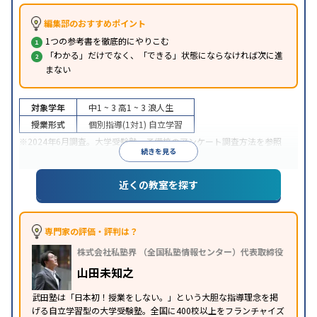
編集部のおすすめポイント
1つの参考書を徹底的にやりこむ
「わかる」だけでなく、「できる」状態にならなければ次に進
まない
対象学年
中1 ~ 3
高1 ~ 3
浪人生
授業形式
個別指導(1対1)
自立学習
※2024年6月調査。
大学受験塾・予備校のアンケート調査方法
を参照
続きを見る
近くの教室を探す
専門家の評価・評判は？
株式会社私塾界 （全国私塾情報センター）代表取締役
山田未知之
武田塾は「日本初！授業をしない。」という大胆な指導理念を掲
げる自立学習型の大学受験塾。全国に400校以上をフランチャイズ