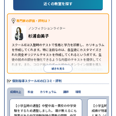
(旧AO)対策
推薦入試対策
学校別特化対策
国公立大
近くの教室を探す
目的
対策
私大対策
共通テスト対策
英検(英語検定)対策
漢検(漢字検定)対策
数学特化対策
その他科目別特化
対策
専門家の評価・評判は？
中高一貫校生に対応
オンライン対応
1科目から受講
特徴
ノンフィクションライター
可能
季節講習のみの受講可
自習室あり
※2023年3月調査。
小学校高学年の個別指導塾アンケート調査方法
を参
杉浦由美子
照
スクールIEは入塾時のテストで性格と学力を診断し、カリキュラム
を作成してくれます。特に注目なのは、各生徒にカスタマイズさ
れた完全オリジナルテキストを作成してくれるという点です。生
徒の弱点の部分を強化できるような内容のテキストを提供してく
れます。また、コロナ禍よりずっと前からオンライン授業を導入
続きを見る
し、ノウハウもしっかりとしています。AIやICTの活用の先駆者的
な個別指導塾です。
個別指導スクールIEの口コミ・評判
成績向上
料金
カリキュラム
講師
環境
【小学生時の通塾】中堅中高一貫校の中学受
【小学生時の通
験をするため通塾しました。 親が教えるにも
成績が物凄く悪
限界がある中学受験独特の算数の問題、中学
と思う（小学6年