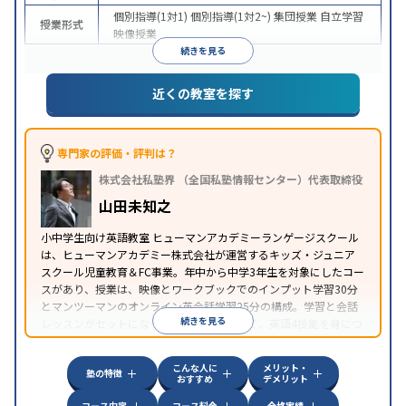
個別指導(1対1)
個別指導(1対2~)
集団授業
自立学習
授業形式
映像授業
続きを見る
近くの教室を探す
専門家の評価・評判は？
株式会社私塾界 （全国私塾情報センター）代表取締役
山田未知之
小中学生向け英語教室 ヒューマンアカデミーランゲージスクール
は、ヒューマンアカデミー株式会社が運営するキッズ・ジュニア
スクール児童教育＆FC事業。年中から中学3年生を対象にしたコー
スがあり、授業は、映像とワークブックでのインプット学習30分
とマンツーマンのオンライン英会話学習25分の構成。学習と会話
続きを見る
レッスンがセットになった授業時間完結型で、英語4技能を身につ
けられるよう指導をしている。
こんな人に
メリット・
塾の特徴
おすすめ
デメリット
コース内容
コース料金
合格実績