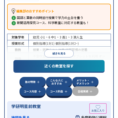
編集部のおすすめポイント
国語と算数の同時並行授業で学力の土台を養う
新聞活用探究コース、科学教室に対応する教室も！
対象学年
幼児
小1 ~ 6
中1 ~ 3
高1 ~ 3
浪人生
授業形式
個別指導(1対1)
個別指導(1対2~)
目的
授業・定期テスト対策
学習習慣の定着
続きを見る
不登校生に対応
学習にPC・タブレットを利用
オン
特徴
ライン対応
近くの教室を探す
こんな人に
メリット・
塾の特徴
おすすめ
デメリット
コース内容
コース料金
合格実績
学研明星前教室
地図を見る
多摩動物公園駅