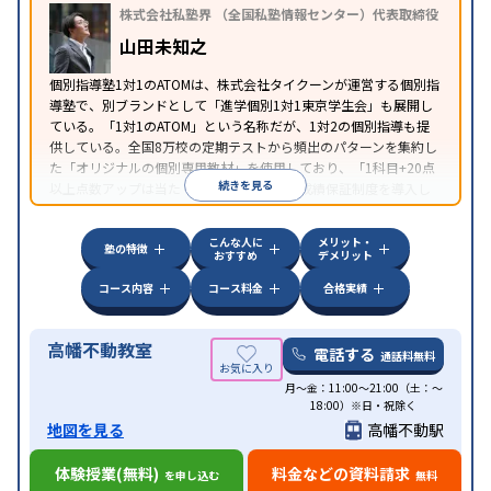
株式会社私塾界 （全国私塾情報センター）代表取締役
対応
自習室あり
山田未知之
個別指導塾1対1のATOMは、株式会社タイクーンが運営する個別指
導塾で、別ブランドとして「進学個別1対1東京学生会」も展開し
ている。「1対1のATOM」という名称だが、1対2の個別指導も提
供している。全国8万校の定期テストから頻出のパターンを集約し
た「オリジナルの個別専用教材」を使用しており、「1科目+20点
続きを見る
以上点数アップは当たり前のこと」として成績保証制度を導入し
ている。
こんな人に
メリット・
塾の特徴
おすすめ
デメリット
コース内容
コース料金
合格実績
高幡不動教室
電話する
通話料無料
月～金：11:00～21:00（土：～
18:00）※日・祝除く
地図を見る
高幡不動駅
体験授業(無料)
料金などの資料請求
を申し込む
無料