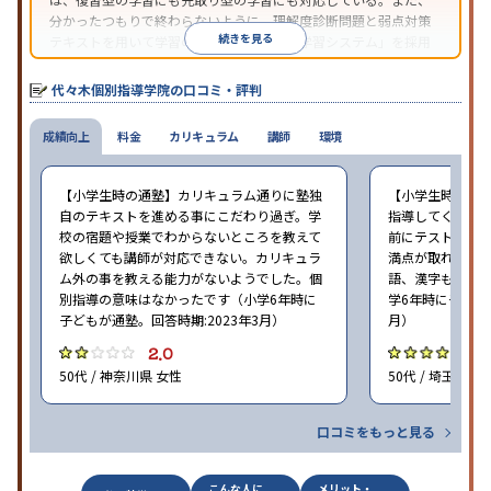
分かったつもりで終わらないように、理解度診断問題と弱点対策
続きを見る
テキストを用いて学習の定着を図る「反復学習システム」を採用
している。
代々木個別指導学院の口コミ・評判
成績向上
料金
カリキュラム
講師
環境
【小学生時の通塾】カリキュラム通りに塾独
【小学生時の通
自のテキストを進める事にこだわり過ぎ。学
指導してくれた。
校の宿題や授業でわからないところを教えて
前にテストがあ
欲しくても講師が対応できない。カリキュラ
満点が取れるよ
ム外の事を教える能力がないようでした。個
語、漢字も進ん
別指導の意味はなかったです（小学6年時に
学6年時に子どもが
子どもが通塾。回答時期:2023年3月）
月）
2.0
4
50代 / 神奈川県 女性
50代 / 埼玉県 女
口コミをもっと見る
こんな人に
メリット・