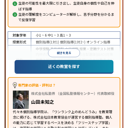
生徒の可能性を最大限に引き出し、生徒自身の個性や自己を伸
ばす指導
生徒の理解度をコンピューターが解析し、苦手分野を分かるま
で反復学習
対象学年
小1 ~ 6
中1 ~ 3
高1 ~ 3
授業形式
個別指導(1対1)
個別指導(1対2~)
オンライン指導
中学受験
高校受験
大学受験
授業・定期テスト対策
続きを見る
内申点対策
学習習慣の定着
総合型選抜(旧AO)対策
目的
推薦入試対策
学校別特化対策
国公立大対策
私大対
策
共通テスト対策
英検(英語検定)対策
数学特化対
近くの教室を探す
策
その他科目別特化対策
中高一貫校生に対応
授業の振替可能
オンライン対
特徴
応
1科目から受講可能
季節講習のみの受講可
自習
専門家の評価・評判は？
室あり
株式会社私塾界 （全国私塾情報センター）代表取締役
※2023年3月調査。
小学校高学年の個別指導塾アンケート調査方法
を参
山田未知之
照
代々木個別指導学院は、「ワンランク上のめんどうみ」を教育理
念に掲げる、株式会社日本教育協会が運営する個別指導塾。個人
の能力に応じて学習するペースを決める「フリーステップ学習」
は、復習型の学習にも先取り型の学習にも対応している。また、