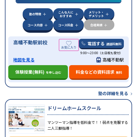
特徴
応
オンライン対応
1科目から受講可能
季節講習の
みの受講可
自習室あり
こんな人に
メリット・
塾の特徴
おすすめ
デメリット
コース内容
コース料金
合格実績
高幡不動駅前校
電話する
通話料無料
9:00～23:00（土日祝も受付）
地図を見る
高幡不動駅
体験授業(無料)
料金などの資料請求
を申し込む
無料
塾の詳細を見る
ドリームホームスクール
マンツーマン指導を低料金で！！弱点を克服する
二人三脚指導！