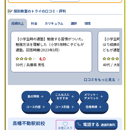
個別教室のトライの口コミ・評判
成績向上
料金
カリキュラム
講師
環境
【小学生時の通塾】勉強する習慣がついた。
【小学生時の通塾
勉強方法を理解した（小学5年時に子どもが
はり成績向上には
通塾。回答時期:2023年3月）
どもが通塾。回答時
4.0
4
50代 / 兵庫県 男性
40代 / 大阪府 女
口コミをもっと見る
こんな人に
メリット・
塾の特徴
おすすめ
デメリット
コース内容
コース料金
合格実績
高幡不動駅前校
電話する
通話料無料