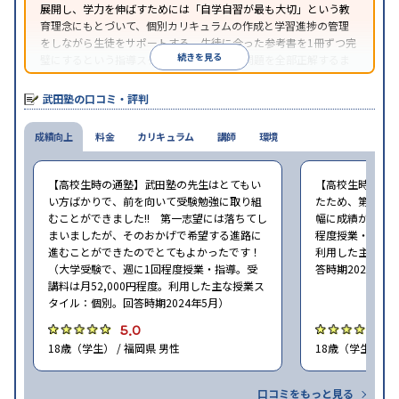
展開し、学力を伸ばすためには「自学自習が最も大切」という教
育理念にもとづいて、個別カリキュラムの作成と学習進捗の管理
をしながら生徒をサポートする。生徒に合った参考書を1冊ずつ完
続きを見る
璧にするという指導スタイルで、参考書の問題を全部正解するま
で繰り返し問題を解くことで偏差値をあげるという手法を取って
いる。
武田塾の口コミ・評判
成績向上
料金
カリキュラム
講師
環境
【高校生時の通塾】武田塾の先生はとてもい
【高校生時の通
い方ばかりで、前を向いて受験勉強に取り組
たため、第一志
むことができました!! 第一志望には落ちてし
幅に成績が向上し
まいましたが、そのおかげで希望する進路に
程度授業・指導。
進むことができたのでとてもよかったです！
利用した主な授
（大学受験で、週に1回程度授業・指導。受
答時期2024年5
講料は月52,000円程度。利用した主な授業ス
タイル：個別。回答時期2024年5月）
5.0
4
18歳（学生） / 福岡県 男性
18歳（学生） / 
口コミをもっと見る