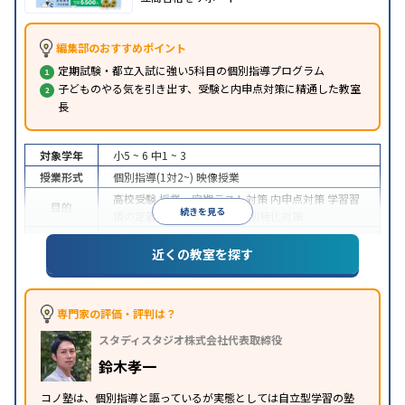
編集部のおすすめポイント
定期試験・都立入試に強い5科目の個別指導プログラム
子どものやる気を引き出す、受験と内申点対策に精通した教室
長
対象学年
小5 ~ 6
中1 ~ 3
授業形式
個別指導(1対2~)
映像授業
高校受験
授業・定期テスト対策
内申点対策
学習習
目的
続きを見る
慣の定着
推薦入試対策
学校別特化対策
授業の振替可能
学習にPC・タブレットを利用
季節
特徴
近くの教室を探す
講習のみの受講可
専門家の評価・評判は？
スタディスタジオ株式会社代表取締役
鈴木孝一
コノ塾は、個別指導と謳っているが実態としては自立型学習の塾