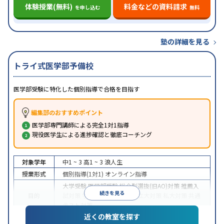
体験授業(無料)
料金などの資料請求
を申し込む
無料
塾の詳細を見る
トライ式医学部予備校
医学部受験に特化した個別指導で合格を目指す
編集部のおすすめポイント
医学部専門講師による完全1対1指導
現役医学生による進捗確認と徹底コーチング
対象学年
中1 ~ 3
高1 ~ 3
浪人生
授業形式
個別指導(1対1)
オンライン指導
大学受験
医学部受験
総合型選抜(旧AO)対策
推薦入
続きを見る
目的
試対策
学校別特化対策
国公立大対策
私大対策
共通
テスト対策
近くの教室を探す
中高一貫校生に対応
授業の振替可能
不登校生に対