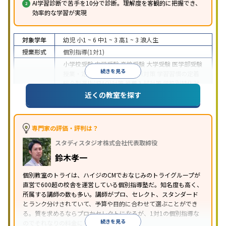
AI学習診断で苦手を10分で診断。理解度を客観的に把握でき、
効率的な学習が実現
対象学年
幼児
小1 ~ 6
中1 ~ 3
高1 ~ 3
浪人生
授業形式
個別指導(1対1)
小学校受験
中学受験
高校受験
大学受験
医学部受験
続きを見る
授業・定期テスト対策
内申点対策
学習習慣の定着
総合型選抜(旧AO)対策
推薦入試対策
学校別特化対
目的
策
国公立大対策
私大対策
共通テスト対策
英検(英
近くの教室を探す
語検定)対策
漢検(漢字検定)対策
数学特化対策
英
語・英会話特化対策
その他科目別特化対策
中高一貫校生に対応
授業の振替可能
不登校生に対
専門家の評価・評判は？
応
学習にPC・タブレットを利用
オンライン対応
1
特徴
スタディスタジオ株式会社代表取締役
科目から受講可能
季節講習のみの受講可
発達障害
の子どもに対応
自習室あり
鈴木孝一
※2023年3月調査。
小学校高学年の個別指導塾アンケート調査方法
を参
個別教室のトライは、ハイジのCMでおなじみのトライグループが
照
直営で600超の校舎を運営している個別指導塾だ。知名度も高く、
所属する講師の数も多い。講師がプロ、セレクト、スタンダード
とランク分けされていて、予算や目的に合わせて選ぶことができ
る。質を求めるならプロかセレクトになるが、1対1の個別指導な
続きを見る
のでそれなりの料金になる。