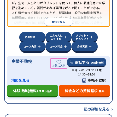
だ。生徒一人ひとりがタブレットを使って、個人に最適化された学
習を進めていく。質問があれば講師を呼んで聞くことができる。
人件費が大きく削減できるため、授業料は一般的な個別指導塾の
半額程度に抑えられている。スタディサプリの事業責任者だった
続きを見る
田辺氏が2021年に創業し、たった2年で30校超と急速に校舎数を
伸ばしている、ICTをフル活用した塾だ。
こんな人に
メリット・
塾の特徴
おすすめ
デメリット
コース内容
コース料金
合格実績
高幡不動校
電話する
通話料無料
平日 14:00〜21:30 / 土曜
14:30〜18:30
地図を見る
高幡不動駅
体験授業(無料)
料金などの資料請求
を申し込む
無料
塾の詳細を見る