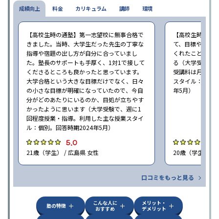
成績向上
料金
カリキュラム
講師
環境
【高校生時の通塾】第一志望校に無事合格で
【高校生時の通
きました。当時、大学生だった先生の丁寧な
て、目標や勉強
指導や宿題の出し方が自分に合っていまし
くれたことが、
た。塾長のサポートも手厚く、1対1で接して
る（大学受験で、
くださるところも良かったと思っています。
受講料は月35,
大学合格という大きな目標だけでなく、日々
スタイル：個別、
の小さな目標が明確になっていたので、今自
年5月）
分がどのあたりにいるのか、目処が立ちやす
かったように思います（大学受験で、週に1
回程度授業・指導。利用した主な授業スタイ
ル：個別。回答時期2024年5月）
5.0
4
21歳（学生） / 広島県 女性
20歳（学生） / 
口コミをもっと見る
こんな人に
メリット・
塾の特徴
おすすめ
デメリット