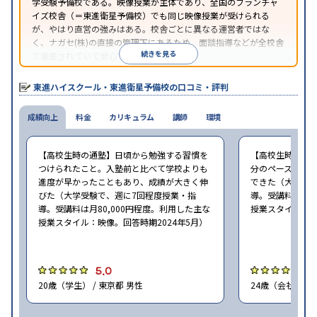
学受験予備校である。映像授業が主体であり、全国のフランチャ
イズ校舎（＝東進衛星予備校）でも同じ映像授業が受けられる
が、やはり直営の強みはある。校舎ごとに異なる運営者ではな
く、ナガセ(株)の直接の管理下にあるため、面談指導などが全校舎
続きを見る
で徹底されていて安心できる。
東進衛星予備校は、運営会社により指導方針や校舎のルールが異
なる。体験授業では、授業のみで判断するのではなく、担当者や
東進ハイスクール・東進衛星予備校の口コミ・評判
校舎雰囲気、校舎での合格実績などを確認すると良いだろう。
成績向上
料金
カリキュラム
講師
環境
【高校生時の通塾】日頃から勉強する習慣を
【高校生時の通
つけられたこと。入塾前と比べて学校よりも
分のペースで進
進度が早かったこともあり、成績が大きく伸
できた（大学受験
びた（大学受験で、週に7回程度授業・指
導。受講料は月8
導。受講料は月80,000円程度。利用した主な
授業スタイル：映
授業スタイル：映像。回答時期2024年5月）
5.0
5
20歳（学生） / 東京都 男性
24歳（会社員<正