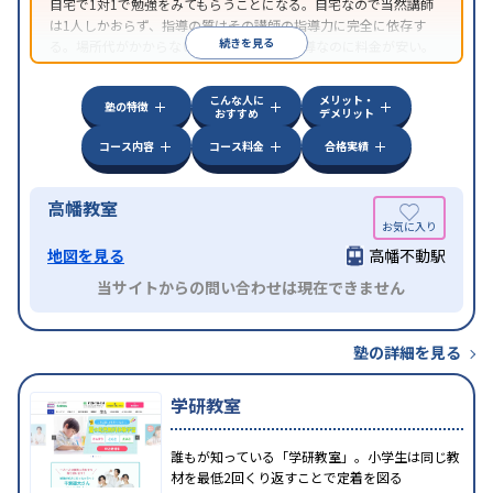
自宅で1対1で勉強をみてもらうことになる。自宅なので当然講師
は1人しかおらず、指導の質はその講師の指導力に完全に依存す
続きを見る
る。場所代がかからないため1対1の個別指導なのに料金が安い。
近所にいい講師がいる場合はとてもお得だ。
こんな人に
メリット・
塾の特徴
おすすめ
デメリット
コース内容
コース料金
合格実績
高幡教室
地図を見る
高幡不動駅
当サイトからの問い合わせは現在できません
塾の詳細を見る
学研教室
誰もが知っている「学研教室」。小学生は同じ教
材を最低2回くり返すことで定着を図る