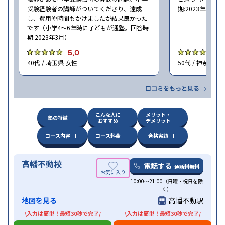
受験経験者の講師がついてくださり、達成
期:2023年3月）
し、費用や時間もかけましたが結果良かった
です（小学4〜6年時に子どもが通塾。回答時
期:2023年3月）
5.0
4
40代 / 埼玉県 女性
50代 / 神奈川県
口コミをもっと見る
こんな人に
メリット・
塾の特徴
おすすめ
デメリット
コース内容
コース料金
合格実績
高幡不動校
電話する
通話料無料
10:00～21:00（日曜・祝日を除
く）
地図を見る
高幡不動駅
\入力は簡単！最短30秒で完了/
\入力は簡単！最短30秒で完了/