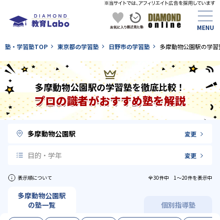
塾・学習塾TOP
東京都の学習塾
日野市の学習塾
多摩動物公園駅の学習
多摩動物公園駅の学習塾を徹底比較！
プロの識者がおすすめ塾を解説
多摩動物公園駅
変更
目的・学年
変更
表示順について
全30件中 1〜20件を表示中
多摩動物公園駅
の塾一覧
個別指導塾