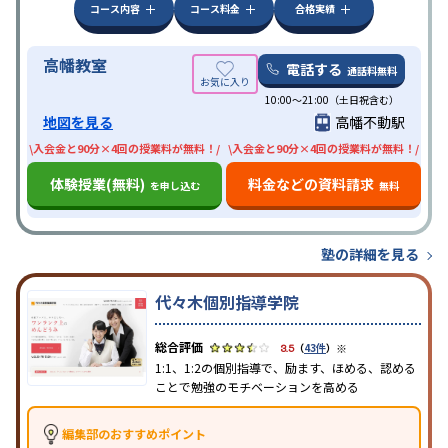
コース内容
コース料金
合格実績
高幡教室
電話する
通話料無料
10:00〜21:00（土日祝含む）
地図を見る
高幡不動駅
\入会金と90分×4回の授業料が無料！/
\入会金と90分×4回の授業料が無料！/
体験授業(無料)
料金などの資料請求
を申し込む
無料
塾の詳細を見る
代々木個別指導学院
※
3.5
（
43件
）
1:1、1:2の個別指導で、励ます、ほめる、認める
ことで勉強のモチベーションを高める
編集部のおすすめポイント