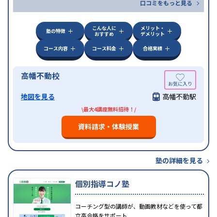
口コミをもっと見る
こんな人に
メリット・
塾の特徴
おすすめ
デメリット
コース内容
コース料金
合格実績
高幡不動校
地図を見る
高幡不動駅
\最大4講座無料招待！/
資料請求・体験授業
塾の詳細を見る
個別指導コノ塾
コーチング型の講師が、動画教材などを使って都
立高合格をサポート