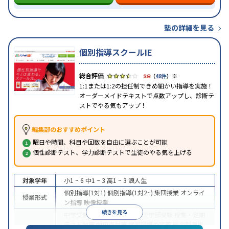
塾の詳細を見る
個別指導スクールIE
※
3.8
（
48件
）
1:1または1:2の担任制できめ細かい指導を実施！
オーダーメイドテキストで点数アップし、診断テ
ストでやる気もアップ！
編集部のおすすめポイント
曜日や時間、科目や回数を自由に選ぶことが可能
個性診断テスト、学力診断テストで生徒のやる気を上げる
対象学年
小1 ~ 6
中1 ~ 3
高1 ~ 3
浪人生
個別指導(1対1)
個別指導(1対2~)
集団授業
オンライ
授業形式
ン指導
映像授業
続きを見る
中学受験
高校受験
大学受験
医学部受験
授業・定期
テスト対策
内申点対策
学習習慣の定着
総合型選抜