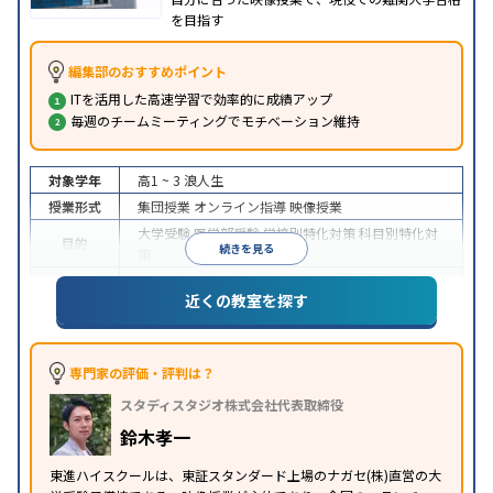
を目指す
編集部のおすすめポイント
ITを活用した高速学習で効率的に成績アップ
毎週のチームミーティングでモチベーション維持
対象学年
高1 ~ 3
浪人生
授業形式
集団授業
オンライン指導
映像授業
大学受験
医学部受験
学校別特化対策
科目別特化対
目的
続きを見る
策
特待生・奨学金制度あり
授業の振替可能
学習に
近くの教室を探す
特徴
PC・タブレットを利用
1科目から受講可能
季節講
習のみの受講可
※2024年6月調査。
大学受験塾・予備校のアンケート調査方法
を参照
専門家の評価・評判は？
スタディスタジオ株式会社代表取締役
鈴木孝一
東進ハイスクールは、東証スタンダード上場のナガセ(株)直営の大