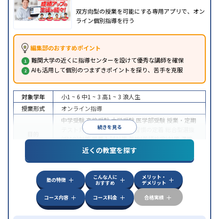
双方向型の授業を可能にする専用アプリで、オン
ライン個別指導を行う
編集部のおすすめポイント
難関大学の近くに指導センターを設けて優秀な講師を確保
AIも活用して個別のつまずきポイントを探り、苦手を克服
対象学年
小1 ~ 6
中1 ~ 3
高1 ~ 3
浪人生
授業形式
オンライン指導
中学受験
高校受験
大学受験
医学部受験
授業・定期
続きを見る
テスト対策
内申点対策
学習習慣の定着
総合型選抜
目的
(旧AO)対策
推薦入試対策
英検(英語検定)対策
漢検
(漢字検定)対策
近くの教室を探す
中高一貫校生に対応
成績保証制度あり
授業の振替
特徴
可能
不登校生に対応
学習にPC・タブレットを利用
こんな人に
メリット・
オンライン対応
1科目から受講可能
塾の特徴
おすすめ
デメリット
コース内容
コース料金
合格実績