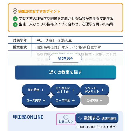
編集部のおすすめポイント
学習内容の理解度や記憶を定着させる効果が高まる反転学習
生徒一人ひとりの性格タイプに合わせ、心理学を用いた指導
対象学年
中1 ~ 3
高1 ~ 3
浪人生
授業形式
個別指導(1対1)
オンライン指導
自立学習
高校受験
大学受験
医学部受験
授業・定期テスト対
続きを見る
策
内申点対策
学習習慣の定着
総合型選抜(旧AO)対
策
推薦入試対策
学校別特化対策
国公立大対策
私大
目的
対策
共通テスト対策
英検(英語検定)対策
漢検(漢字
近くの教室を探す
検定)対策
数学特化対策
英語・英会話特化対策
その
他科目別特化対策
こんな人に
メリット・
中高一貫校生に対応
授業の振替可能
不登校生に対
塾の特徴
おすすめ
デメリット
応
学習にPC・タブレットを利用
オンライン対応
1
特徴
科目から受講可能
季節講習のみの受講可
発達障害
コース内容
コース料金
合格実績
の子どもに対応
坪田塾ONLINE
電話する
通話料無料
10:00～19:00（土日祝も受付）