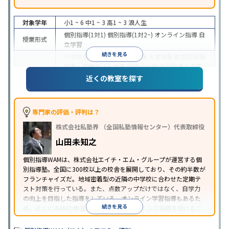
対象学年
小1 ~ 6
中1 ~ 3
高1 ~ 3
浪人生
個別指導(1対1)
個別指導(1対2~)
オンライン指導
自
授業形式
立学習
続きを見る
小学校受験
中学受験
高校受験
大学受験
医学部受験
授業・定期テスト対策
内申点対策
学習習慣の定着
目的
総合型選抜(旧AO)対策
推薦入試対策
学校別特化対
近くの教室を探す
策
英検(英語検定)対策
漢検(漢字検定)対策
数学特化
対策
英語・英会話特化対策
その他科目別特化対策
中高一貫校生に対応
授業の振替可能
オンライン対
専門家の評価・評判は？
特徴
応
1科目から受講可能
季節講習のみの受講可
株式会社私塾界 （全国私塾情報センター）代表取締役
※2023年3月調査。
小学校高学年の個別指導塾アンケート調査方法
を参
山田未知之
照
個別指導WAMは、株式会社エイチ・エム・グループが運営する個
別指導塾。全国に300校以上の校舎を展開しており、その約半数が
フランチャイズだ。地域密着型の近隣の中学校に合わせた定期テ
スト対策を行っている。また、点数アップだけではなく、自学力
の向上を目指した指導をしている。オンライン学習指導もあるた
続きを見る
め、近くにWAMの教室がなくても、オンラインで指導を受けるこ
とができる。