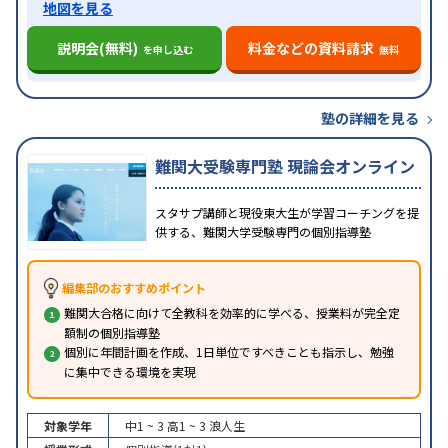
地図を見る
説明会(無料)
料金などの資料請求
を申し込む
無料
塾の詳細を見る
難関大受験専門塾 現論会オンライン
スタサプ講師と現役東大生が学習コーチングを提
供する、難関大学受験専門の個別指導塾
編集部のおすすめポイント
難関大合格に向けて全教科を効率的に学べる、授業料が完全定
額制の個別指導塾
個別に年間計画を作成、1日単位ですべきことも指示し、勉強
に集中できる環境を実現
対象学年
中1 ~ 3
高1 ~ 3
浪人生