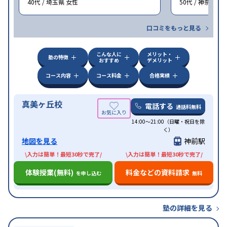
40代 / 埼玉県 女性
50代 / 神奈川県
口コミをもっと見る
こんな人に
メリット・
塾の特徴
おすすめ
デメリット
コース内容
コース料金
合格実績
真美ヶ丘校
電話する
通話料無料
14:00〜21:00（日曜・祝日を除
く）
地図を見る
神前駅
\入力は簡単！最短30秒で完了/
\入力は簡単！最短30秒で完了/
体験授業(無料)
料金などの資料請求
を申し込む
無料
塾の詳細を見る