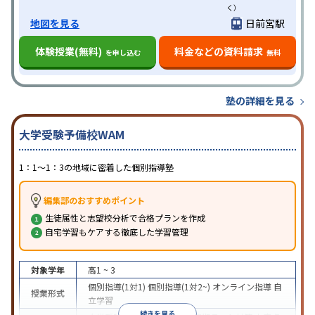
く）
地図を見る
日前宮駅
体験授業(無料)
料金などの資料請求
を申し込む
無料
塾の詳細を見る
大学受験予備校WAM
1：1～1：3の地域に密着した個別指導塾
編集部のおすすめポイント
生徒属性と志望校分析で合格プランを作成
自宅学習もケアする徹底した学習管理
対象学年
高1 ~ 3
個別指導(1対1)
個別指導(1対2~)
オンライン指導
自
授業形式
立学習
続きを見る