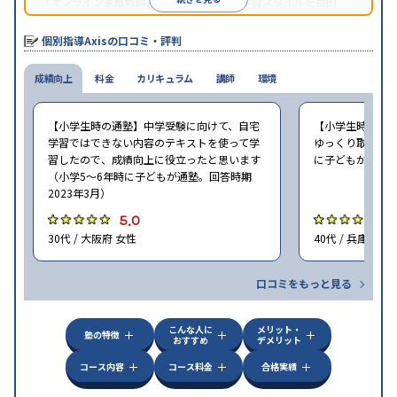
「オンライン家庭教師」など、さまざまな学習スタイルを目的
別・科目別に選択することができる。
個別指導Axisの口コミ・評判
成績向上
料金
カリキュラム
講師
環境
【小学生時の通塾】中学受験に向けて、自宅
【小学生時の通
学習ではできない内容のテキストを使って学
ゆっくり取り組む
習したので、成績向上に役立ったと思います
に子どもが通塾。
（小学5〜6年時に子どもが通塾。回答時期
2023年3月）
5.0
5
30代 / 大阪府 女性
40代 / 兵庫県 女
口コミをもっと見る
こんな人に
メリット・
塾の特徴
おすすめ
デメリット
コース内容
コース料金
合格実績