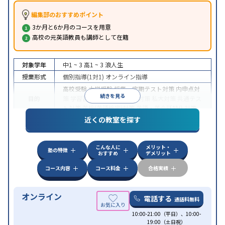
編集部のおすすめポイント
3か月と6か月のコースを用意
高校の元英語教員も講師として在籍
対象学年
中1 ~ 3
高1 ~ 3
浪人生
授業形式
個別指導(1対1)
オンライン指導
高校受験
大学受験
授業・定期テスト対策
内申点対
続きを見る
目的
策
学習習慣の定着
国公立大対策
私大対策
共通テス
ト対策
英検(英語検定)対策
英語・英会話特化対策
近くの教室を探す
中高一貫校生に対応
授業の振替可能
不登校生に対
特徴
応
学習にPC・タブレットを利用
オンライン対応
1
科目から受講可能
こんな人に
メリット・
塾の特徴
おすすめ
デメリット
コース内容
コース料金
合格実績
オンライン
電話する
通話料無料
10:00-21:00（平日）、10:00-
19:00（土日祝）