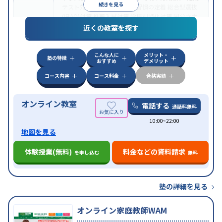
続きを見る
テスト対策
内申点対策
学習習慣の定着
総合型選抜
(旧AO)対策
推薦入試対策
学校別特化対策
国公立大
目的
対策
私大対策
共通テスト対策
英検(英語検定)対策
近くの教室を探す
漢検(漢字検定)対策
数学特化対策
英語・英会話特化
対策
その他科目別特化対策
こんな人に
メリット・
中高一貫校生に対応
授業の振替可能
不登校生に対
塾の特徴
おすすめ
デメリット
特徴
応
オンライン対応
1科目から受講可能
季節講習の
みの受講可
自習室あり
コース内容
コース料金
合格実績
オンライン教室
電話する
通話料無料
10:00~22:00
地図を見る
体験授業(無料)
料金などの資料請求
を申し込む
無料
塾の詳細を見る
オンライン家庭教師WAM