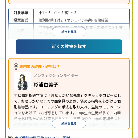
対象学年
小1 ~ 6
中1 ~ 3
高1 ~ 3
授業形式
個別指導(1対2~)
オンライン指導
映像授業
中学受験
高校受験
大学受験
授業・定期テスト対策
目的
続きを見る
内申点対策
学習習慣の定着
成績保証制度あり
授業の振替可能
オンライン対応
近くの教室を探す
特徴
1科目から受講可能
季節講習のみの受講可
自習室あ
り
※2023年3月調査。
小学校高学年の個別指導塾アンケート調査方法
を参
照
専門家の評価・評判は？
ノンフィクションライター
杉浦由美子
ナビ個別指導学院は「おせっかいな先生」をキャッチコピーとし
て、おせっかいなまでの面倒見のよさ、褒める指導を心がける個
別指導塾です。コーチングの手法を取り入れ、生徒のモチベーシ
ョンをあげていく指導をしています。中学生の生徒が多く、内申
点をあげるための対策を得意とし、地元の公立中学の定期テスト
続きを見る
の範囲を教室に貼り出すなど手厚く学習をフォローしています。
オリジナルテキストを使用しており、特に英語は各教科書に合わ
せたテキストを使った「先取り学習」で理解度を深められます。
ナビ個別指導学院の口コミ・評判