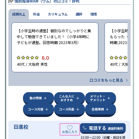
個別指導WAM（ワム）の口コミ・評判
成績向上
料金
カリキュラム
講師
環境
【小学生時の通塾】個別なのでしっかりと集
【小学生時の通
中して勉強できていました！（小学4年時に
もらった（小学5
子どもが通塾。回答時期:2023年3月）
時期:2023年3月
5.0
5
40代 / 大阪府 男性
40代 / 大阪府 女
口コミをもっと見る
こんな人に
メリット・
塾の特徴
おすすめ
デメリット
コース内容
コース料金
合格実績
日進校
電話する
通話料無料
10:00～22:00（日曜・祝日を除