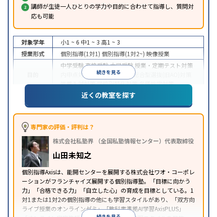
講師が生徒一人ひとりの学力や目的に合わせて指導し、質問対
応も可能
対象学年
小1 ~ 6
中1 ~ 3
高1 ~ 3
授業形式
個別指導(1対1)
個別指導(1対2~)
映像授業
中学受験
高校受験
大学受験
授業・定期テスト対策
続きを見る
目的
内申点対策
学習習慣の定着
総合型選抜(旧AO)対策
推薦入試対策
学校別特化対策
各種検定対策
近くの教室を探す
授業の振替可能
学習にPC・タブレットを利用
オン
特徴
ライン対応
1科目から受講可能
季節講習のみの受講
可
※2023年3月調査。
小学校高学年の個別指導塾アンケート調査方法
を参
専門家の評価・評判は？
照
株式会社私塾界 （全国私塾情報センター）代表取締役
山田未知之
個別指導Axisは、能開センターを展開する株式会社ワオ・コーポレ
ーションがフランチャイズ展開する個別指導塾。「目標に向かう
力」「合格できる力」「自立した心」の育成を目標としている。1
対1または1対2の個別指導の他にも学習スタイルがあり、「双方向
ライブ授業のオンラインゼミ」「教科書準拠AI学習AxisPLUS」
続きを見る