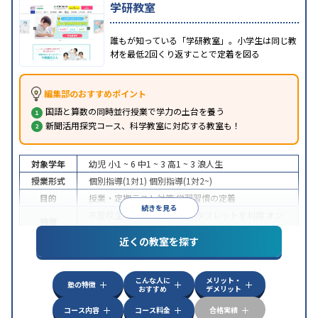
学研教室
誰もが知っている「学研教室」。小学生は同じ教
材を最低2回くり返すことで定着を図る
編集部のおすすめポイント
国語と算数の同時並行授業で学力の土台を養う
新聞活用探究コース、科学教室に対応する教室も！
対象学年
幼児
小1 ~ 6
中1 ~ 3
高1 ~ 3
浪人生
授業形式
個別指導(1対1)
個別指導(1対2~)
目的
授業・定期テスト対策
学習習慣の定着
続きを見る
不登校生に対応
学習にPC・タブレットを利用
オン
特徴
ライン対応
近くの教室を探す
こんな人に
メリット・
塾の特徴
おすすめ
デメリット
コース内容
コース料金
合格実績