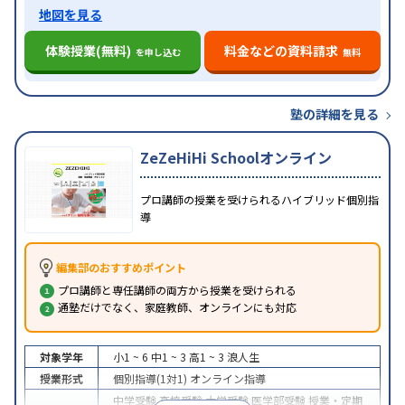
地図を見る
体験授業(無料)
料金などの資料請求
を申し込む
無料
塾の詳細を見る
ZeZeHiHi Schoolオンライン
プロ講師の授業を受けられるハイブリッド個別指
導
編集部のおすすめポイント
プロ講師と専任講師の両方から授業を受けられる
通塾だけでなく、家庭教師、オンラインにも対応
対象学年
小1 ~ 6
中1 ~ 3
高1 ~ 3
浪人生
授業形式
個別指導(1対1)
オンライン指導
中学受験
高校受験
大学受験
医学部受験
授業・定期