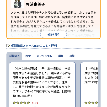
※2023年3月調査。
小学校高学年の個別指導塾アンケート調査方法
を参
杉浦由美子
照
スクールIEは入塾時のテストで性格と学力を診断し、カリキュラム
を作成してくれます。特に注目なのは、各生徒にカスタマイズさ
れた完全オリジナルテキストを作成してくれるという点です。生
徒の弱点の部分を強化できるような内容のテキストを提供してく
れます。また、コロナ禍よりずっと前からオンライン授業を導入
続きを見る
し、ノウハウもしっかりとしています。AIやICTの活用の先駆者的
な個別指導塾です。
個別指導スクールIEの口コミ・評判
成績向上
料金
カリキュラム
講師
環境
【小学生時の通塾】中堅中高一貫校の中学受
【小学生時の通
験をするため通塾しました。 親が教えるにも
成績が物凄く悪
限界がある中学受験独特の算数の問題、中学
と思う（小学6年
受験経験者の講師がついてくださり、達成
期:2023年3月）
し、費用や時間もかけましたが結果良かった
です（小学4〜6年時に子どもが通塾。回答時
期:2023年3月）
5.0
4