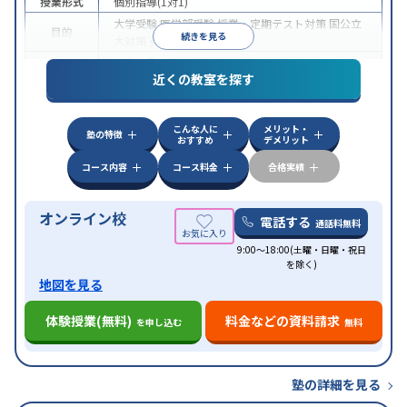
授業形式
個別指導(1対1)
大学受験
医学部受験
授業・定期テスト対策
国公立
目的
続きを見る
大対策
英検(英語検定)対策
中高一貫校生に対応
授業の振替可能
オンライン対
特徴
近くの教室を探す
応
自習室あり
こんな人に
メリット・
塾の特徴
おすすめ
デメリット
コース内容
コース料金
合格実績
オンライン校
電話する
通話料無料
9:00～18:00(土曜・日曜・祝日
を除く)
地図を見る
体験授業(無料)
料金などの資料請求
を申し込む
無料
塾の詳細を見る