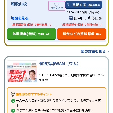
和歌山校
電話する
通話料無料
12:00～21:00(日・月を除く)
地図を見る
田中口、和歌山駅
\夏期講習を4回まで無料体験！/
\夏期講習を4回まで無料体験！/
体験授業(無料)
料金などの資料請求
を申し込む
無料
塾の詳細を見る
個別指導WAM（ワム）
1:1,1:2,1:4の3通りで、地域や学校に合わせた個
別指導
編集部のおすすめポイント
一人一人の目的や理想を叶える学習プランで、成績アップを実
現
つまずく原因をAIが特定！コツを覚えて苦手教科を克服