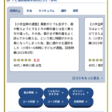
成績向上
料金
カリキュラム
講師
環境
【小学生時の通塾】算数がとても苦手で、親
【小学生時の通
が教えようとすると今の教科書とは全く教え
ろはよくやり方
方が違った。その為、親がまず教科書をよく
びてきたようで
読んでから教える。という実に時間がかかる
た（小学3〜6年
事になってしまった為、塾に通わせる選択を
期:2023年3月）
した（小学5〜6年時に子どもが通塾。回答時
期:2023年3月）
5.0
4
40代 / 神奈川県 女性
40代 / 東京都 女
口コミをもっと見る
こんな人に
メリット・
塾の特徴
おすすめ
デメリット
コース内容
コース料金
合格実績