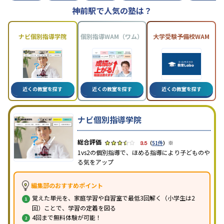
神前駅で人気の塾は？
ナビ個別指導学院
個別指導WAM（ワム）
大学受験予備校WAM
近くの教室を探す
近くの教室を探す
近くの教室を探す
ナビ個別指導学院
※
3.5
（
51件
）
1vs2の個別指導で、ほめる指導により子どものや
る気をアップ
編集部のおすすめポイント
覚えた単元を、家庭学習や自習室で最低3回解く（小学生は2
回）ことで、学習の定着を図る
4回まで無料体験が可能！