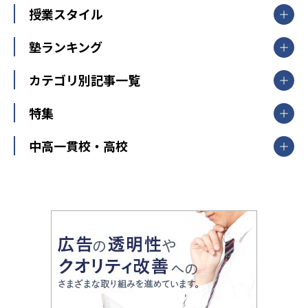
【掲載塾一覧を見る】
授業スタイル
山形県
福島県
臨海セミナー
関東
個別指導
塾ランキング
東京個別指導学院
東京都
神奈川県
埼玉県
千葉県
茨城県
集団授業
個別指導塾TOMAS
栃木県
群馬県
中学受験ランキング
カテゴリ別記事一覧
オンライン指導
明光義塾
大学受験ランキング
北陸
映像授業
ナビ個別指導学院
中学受験
特集
新潟県
富山県
石川県
福井県
個別教室のトライ
高校受験
東進ハイスクール
中部
開成番長直伝！子どもの受験を成功させる方法
中高一貫校・高校
大学受験
武田塾
愛知県
静岡県
岐阜県
三重県
長野県
令和時代の失敗しない塾選び
資格取得・学び直し
山梨県
2020年代の教育
中学入試最前線
教育費・塾代
中学受験最前線
近畿
てら先生の教育業界基本メソッド
座談会
大学入試改革
大阪府
運動と遊びを考える
兵庫県
京都府
奈良県
和歌山県
教育全般
親子で極める家庭学習
滋賀県
令和の大学受験は情報戦！
大学受験塾の選び方
ママテクエグザム
情報Ⅰ、数学が苦手な人注目！最短距離の学力
中学受験に熱心な市区町村ランキング
中国
進化する中高一貫校・高校
アップ法
小学校受験
鳥取県
島根県
岡山県
広島県
山口県
悩み多き「大学受験」相談室
家庭教師
四国
英語・英会話・英検対策