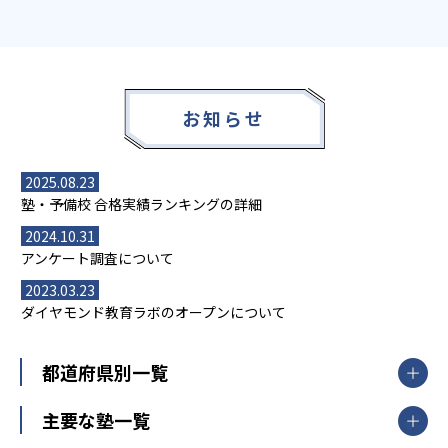
お知らせ
2025.08.23
塾・予備校 合格実績ランキングの詳細
2024.10.31
アンケート調査について
2023.03.23
ダイヤモンド教育ラボのオープンについて
都道府県別一覧
北海道・東北
主要な塾一覧
北海道
青森県
岩手県
宮城県
秋田県