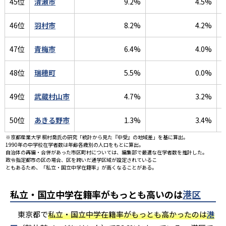
45位
清瀬市
9.2%
4.5%
46位
羽村市
8.2%
4.2%
47位
青梅市
6.4%
4.0%
48位
瑞穂町
5.5%
0.0%
49位
武蔵村山市
4.7%
3.2%
50位
あきる野市
1.3%
3.4%
※京都産業大学 桐村喬氏の研究「統計から見た『中受』の地域差」を基に算出。
1990年の中学校在学者数は年齢各歳別の人口をもとに算出。
自治体の再編・合併があった市区町村については、編集部で最適な在学者数を推計した。
政令指定都市の区の場合、区を跨いだ通学区域が設定されているこ
ともあるため、「私立・国立中学在籍率」が高くなることがある。
私立・国立中学在籍率がもっとも高いのは
港区
東京都で
私立・国立中学在籍率がもっとも高かったのは
港