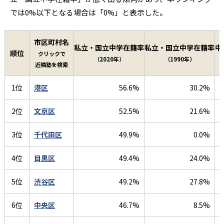
では0%以下となる場合は「0%」と表示した。
市区町村名
私立・国立中学在籍率
私立・国立中学在籍率
中
順位
クリックで
（2020年）
（1990年）
近隣塾を検索
1位
港区
56.6%
30.2%
2位
文京区
52.5%
21.6%
3位
千代田区
49.9%
0.0%
4位
目黒区
49.4%
24.0%
5位
渋谷区
49.2%
27.8%
6位
中央区
46.7%
8.5%