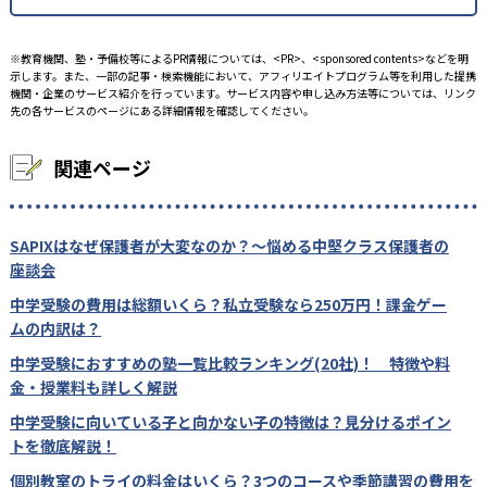
※教育機関、塾・予備校等によるPR情報については、<PR>、<sponsored contents>などを明
示します。また、一部の記事・検索機能において、アフィリエイトプログラム等を利用した提携
機関・企業のサービス紹介を行っています。サービス内容や申し込み方法等については、リンク
先の各サービスのページにある詳細情報を確認してください。
関連ページ
SAPIXはなぜ保護者が大変なのか？〜悩める中堅クラス保護者の
座談会
中学受験の費用は総額いくら？私立受験なら250万円！課金ゲー
ムの内訳は？
中学受験におすすめの塾一覧比較ランキング(20社)！ 特徴や料
金・授業料も詳しく解説
中学受験に向いている子と向かない子の特徴は？見分けるポイン
トを徹底解説！
個別教室のトライの料金はいくら？3つのコースや季節講習の費用を