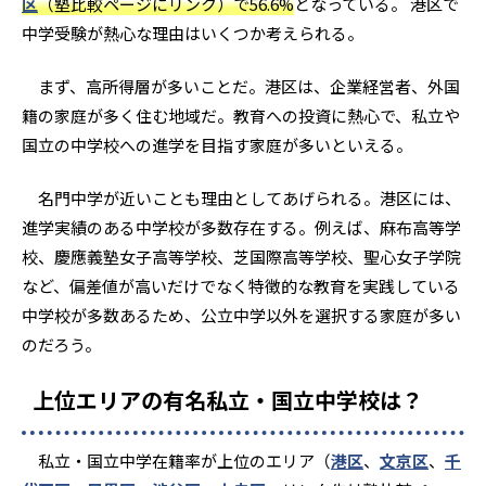
区
（塾比較ページにリンク）で56.6%
となっている。 港区で
中学受験が熱心な理由はいくつか考えられる。
まず、高所得層が多いことだ。港区は、企業経営者、外国
籍の家庭が多く住む地域だ。教育への投資に熱心で、私立や
国立の中学校への進学を目指す家庭が多いといえる。
名門中学が近いことも理由としてあげられる。港区には、
進学実績のある中学校が多数存在する。例えば、麻布高等学
校、慶應義塾女子高等学校、芝国際高等学校、聖心女子学院
など、偏差値が高いだけでなく特徴的な教育を実践している
中学校が多数あるため、公立中学以外を選択する家庭が多い
のだろう。
上位エリアの有名私立・国立中学校は？
私立・国立中学在籍率が上位のエリア（
港区
、
文京区
、
千