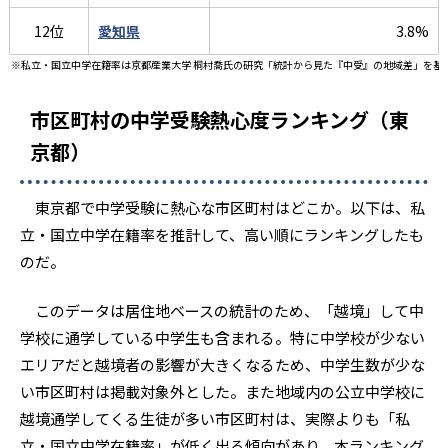
12位
愛知県
3.8%
※私立・国立中学在籍率は京都産業大学 桐村喬氏の研究「統計から見た『中受』の地域差」を基
市区町村の中学受験熱心度ランキング（東
京都）
東京都で中学受験に熱心な市区町村はどこか。以下は、私
立・国立中学在籍率を推計して、高い順にランキングしたも
のだ。
このデータは居住地ベースの統計のため、「越境」して中
学校に通学している中学生も含まれる。特に中学校が少ない
エリアだと越境者の影響が大きくなるため、中学生数が少な
い市区町村は掲載対象外とした。また地域内の公立中学校に
越境通学してくる生徒が多い市区町村は、実際よりも「私
立・国立中学在籍率」が低く出る傾向があり、本ランキング