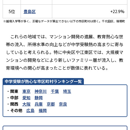
5位
豊島区
+22.9%
※越境入学等が多く、正確なデータが算出できない以下の市区町村は除く。千代田区、瑞穂町
これらの地域では、マンション開発の進展、教育熱心な世
帯の流入、所得水準の向上などが中学受験熱の高まりに寄与
していると考えられる。特に中央区や江東区では、大規模マ
ンションの開発などにより新しいファミリー層が流入し、教
育環境への関心が高まったことが数値に表れている。
中学受験が熱心な市区町村ランキング一覧
・
関東
東京
神奈川
千葉
埼玉
・
中部
愛知
静岡
・
関西
大阪
兵庫
京都
奈良
・
その他
広島
福岡