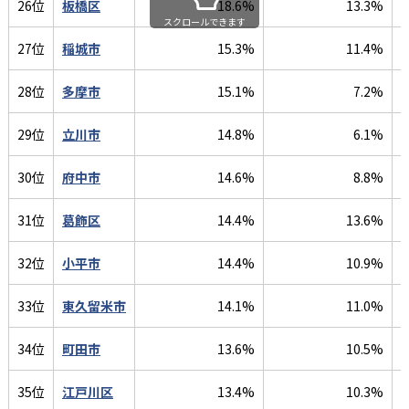
26位
板橋区
18.6%
13.3%
スクロールできます
27位
稲城市
15.3%
11.4%
28位
多摩市
15.1%
7.2%
29位
立川市
14.8%
6.1%
30位
府中市
14.6%
8.8%
31位
葛飾区
14.4%
13.6%
32位
小平市
14.4%
10.9%
33位
東久留米市
14.1%
11.0%
34位
町田市
13.6%
10.5%
35位
江戸川区
13.4%
10.3%