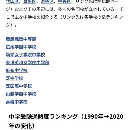
代田区
、
目黒区
、
渋谷区
、
中央区
、リンク先は塾比較ペー
ジ）およびその周辺には、多くの名門校が立地している。 そ
こで主な中学校を紹介する（リンク先は各学校の塾ランキン
グ）。
慶應義塾中等部
広尾学園中学校
頌栄女子学院中学校
東洋英和女学院中学部
麻布中学校
芝中学校
芝国際中学校
山脇学園中学校
高輪中学校
中学受験過熱度ランキング（1990年→2020
年の変化）