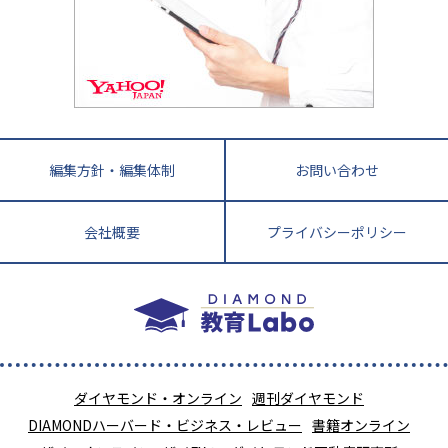
徳島県
香川県
愛媛県
高知県
小学校教師が解説！中学受験のリアル
教育ニュース最前線
九州・沖縄
教育ジャーナリストが徹底解説！ 大学受験の羅
福岡県
佐賀県
長崎県
熊本県
大分県
針盤
宮崎県
鹿児島県
沖縄県
編集方針・編集体制
お問い合わせ
会社概要
プライバシーポリシー
ダイヤモンド・オンライン
週刊ダイヤモンド
DIAMONDハーバード・ビジネス・レビュー
書籍オンライン