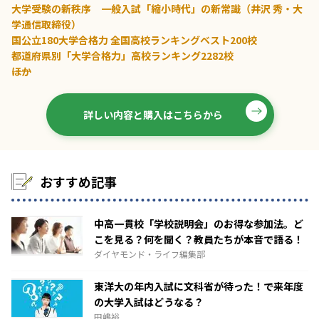
大学受験の新秩序 一般入試「縮小時代」の新常識（井沢 秀・大
学通信取締役）
国公立180大学合格力 全国高校ランキングベスト200校
都道府県別「大学合格力」高校ランキング2282校
――ほか
詳しい内容と購入はこちらから
おすすめ記事
中高一貫校「学校説明会」のお得な参加法。ど
こを見る？何を聞く？教員たちが本音で語る！
ダイヤモンド・ライフ編集部
東洋大の年内入試に文科省が待った！で来年度
の大学入試はどうなる？
田嶋裕