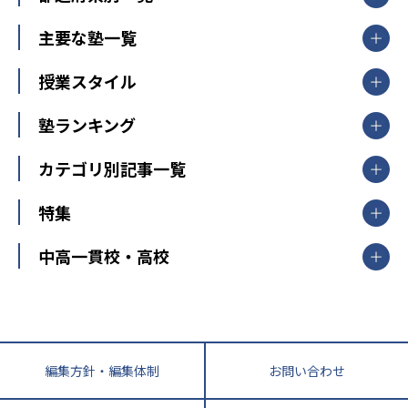
北海道・東北
主要な塾一覧
北海道
青森県
岩手県
宮城県
秋田県
【掲載塾一覧を見る】
授業スタイル
山形県
福島県
臨海セミナー
関東
個別指導
塾ランキング
東京個別指導学院
東京都
神奈川県
埼玉県
千葉県
茨城県
集団授業
個別指導塾TOMAS
栃木県
群馬県
中学受験ランキング
カテゴリ別記事一覧
オンライン指導
明光義塾
大学受験ランキング
北陸
映像授業
ナビ個別指導学院
中学受験
特集
新潟県
富山県
石川県
福井県
個別教室のトライ
高校受験
東進ハイスクール
中部
開成番長直伝！子どもの受験を成功させる方法
中高一貫校・高校
大学受験
武田塾
愛知県
静岡県
岐阜県
三重県
長野県
令和時代の失敗しない塾選び
資格取得・学び直し
山梨県
2020年代の教育
中学入試最前線
教育費・塾代
中学受験最前線
近畿
てら先生の教育業界基本メソッド
座談会
大学入試改革
大阪府
運動と遊びを考える
兵庫県
京都府
奈良県
和歌山県
教育全般
親子で極める家庭学習
滋賀県
令和の大学受験は情報戦！
大学受験塾の選び方
編集方針・編集体制
お問い合わせ
ママテクエグザム
情報Ⅰ、数学が苦手な人注目！最短距離の学力
中学受験に熱心な市区町村ランキング
中国