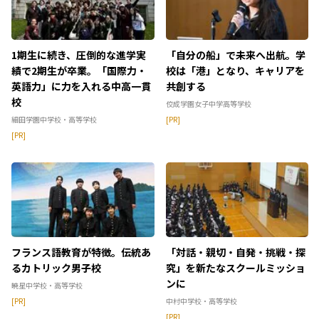
1期生に続き、圧倒的な進学実
「自分の船」で未来へ出航。学
績で2期生が卒業。「国際力・
校は「港」となり、キャリアを
英語力」に力を入れる中高一貫
共創する
校
佼成学園女子中学高等学校
細田学園中学校・高等学校
[PR]
[PR]
フランス語教育が特徴。伝統あ
「対話・親切・自発・挑戦・探
るカトリック男子校
究」を新たなスクールミッショ
ンに
暁星中学校・高等学校
[PR]
中村中学校・高等学校
[PR]