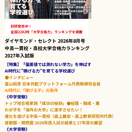
好評発売中！
全国2282校「大学合格力」ランキングを掲載
ダイヤモンド・セレクト 2026年8月号
中高一貫校・高校大学合格力ランキング
2027年入試版
【特集】「偏差値では測れない学力」を伸ばす
AI時代に”稼げる力”を育てる学校選び
●インタビュー
冨山和彦 日本共創プラットフォーム代表取締役会長
AI時代に「稼げる子」の条件
《中学受験》
トップ校合格家族「成功の秘訣」●桜蔭・開成・灘
わが子を「海外の大学」に進学させたい！
進化を遂げる中高一貫校（森上展安・森上教育研究所代表）
首都圏・関西圏 2026年度入試の結果と27年度の展望
《大学受験》