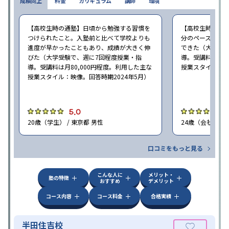
成績向上
料金
カリキュラム
講師
環境
【高校生時の通塾】日頃から勉強する習慣を
【高校生時の通
つけられたこと。入塾前と比べて学校よりも
分のペースで進
進度が早かったこともあり、成績が大きく伸
できた（大学受験
びた（大学受験で、週に7回程度授業・指
導。受講料は月8
導。受講料は月80,000円程度。利用した主な
授業スタイル：映
授業スタイル：映像。回答時期2024年5月）
5.0
5
20歳（学生） / 東京都 男性
24歳（会社員<正
口コミをもっと見る
こんな人に
メリット・
塾の特徴
おすすめ
デメリット
コース内容
コース料金
合格実績
半田住吉校