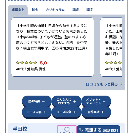
成績向上
料金
カリキュラム
講師
環境
【小学生時の通塾】日頃から勉強するように
【小学生時の通
なり、授業についていけている実感があった
いた。土曜ゼミ
（小学6年時に子どもが通塾。塾のおすすめ
お世話になった（
度合い：どちらともいえない。合格した中学
塾。塾のおすす
校：椙山女学園中学。回答時期2023年11月）
合格した中学校：
年11月）
5.0
5
40代 / 愛知県 男性
40代 / 愛知県 女
口コミをもっと見る
こんな人に
メリット・
塾の特徴
おすすめ
デメリット
コース内容
コース料金
合格実績
半田校
電話する
通話料無料