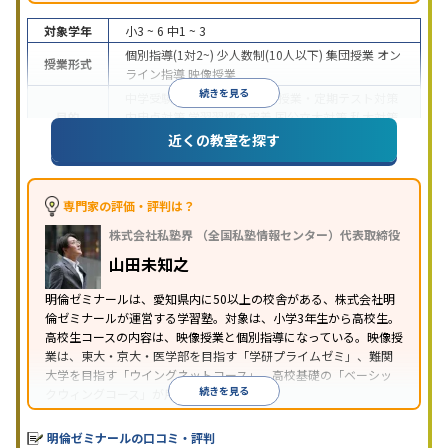
対象学年
小3 ~ 6
中1 ~ 3
個別指導(1対2~)
少人数制(10人以下)
集団授業
オン
授業形式
ライン指導
映像授業
続きを見る
中学受験
高校受験
大学受験
授業・定期テスト対策
目的
内申点対策
学習習慣の定着
国公立大対策
私大対策
共通テスト対策
英語・英会話特化対策
近くの教室を探す
中高一貫校生に対応
特待生・奨学金制度あり
授業
特徴
の振替可能
学習にPC・タブレットを利用
オンライ
ン対応
季節講習のみの受講可
自習室あり
専門家の評価・評判は？
※2023年10月調査。
小学校高学年の集団塾アンケート調査方法
を参照
株式会社私塾界 （全国私塾情報センター）代表取締役
山田未知之
明倫ゼミナールは、愛知県内に50以上の校舎がある、株式会社明
倫ゼミナールが運営する学習塾。対象は、小学3年生から高校生。
高校生コースの内容は、映像授業と個別指導になっている。映像授
業は、東大・京大・医学部を目指す「学研プライムゼミ」、難関
大学を目指す「ウイングネットコース」、高校基礎の「ベーシッ
続きを見る
クウィングコース」が用意されている。
明倫ゼミナールの口コミ・評判