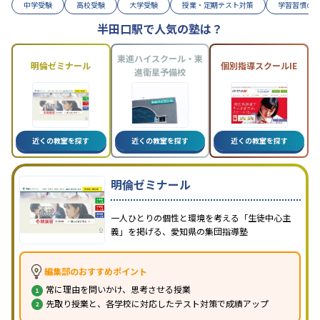
中学受験
高校受験
大学受験
授業・定期テスト対策
学習習慣の
半田口駅で人気の塾は？
東進ハイスクール・東
明倫ゼミナール
個別指導スクールIE
進衛星予備校
近くの教室を探す
近くの教室を探す
近くの教室を探す
明倫ゼミナール
一人ひとりの個性と環境を考える「生徒中心主
義」を掲げる、愛知県の集団指導塾
編集部のおすすめポイント
常に理由を問いかけ、思考させる授業
先取り授業と、各学校に対応したテスト対策で成績アップ