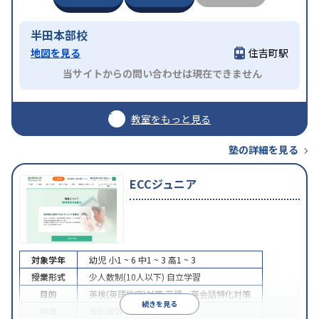
半田本部校
地図を見る
住吉町駅
当サイトからの問い合わせは現在できません
教室をもっと見る
塾の詳細を見る
ECCジュニア
対象学年
幼児
小1 ~ 6
中1 ~ 3
高1 ~ 3
授業形式
少人数制(10人以下)
自立学習
目的
英検(英語検定)対策
英語・英会話特化対策
続きを見る
特徴
季節講習のみの受講可