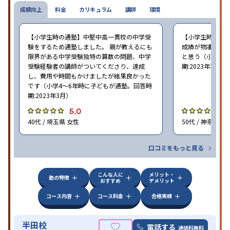
成績向上
料金
カリキュラム
講師
環境
【小学生時の通塾】中堅中高一貫校の中学受
【小学生時の通
験をするため通塾しました。 親が教えるにも
成績が物凄く悪
限界がある中学受験独特の算数の問題、中学
と思う（小学6年
受験経験者の講師がついてくださり、達成
期:2023年3月）
し、費用や時間もかけましたが結果良かった
です（小学4〜6年時に子どもが通塾。回答時
期:2023年3月）
5.0
4
40代 / 埼玉県 女性
50代 / 神奈川県
口コミをもっと見る
こんな人に
メリット・
塾の特徴
おすすめ
デメリット
コース内容
コース料金
合格実績
半田校
電話する
通話料無料