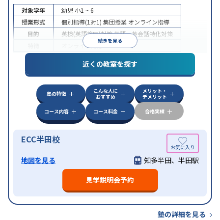
対象学年
幼児
小1 ~ 6
授業形式
個別指導(1対1)
集団授業
オンライン指導
目的
英検(英語検定)対策
英語・英会話特化対策
続きを見る
特徴
オンライン対応
近くの教室を探す
こんな人に
メリット・
塾の特徴
おすすめ
デメリット
コース内容
コース料金
合格実績
ECC半田校
地図を見る
知多半田、半田駅
見学説明会予約
塾の詳細を見る