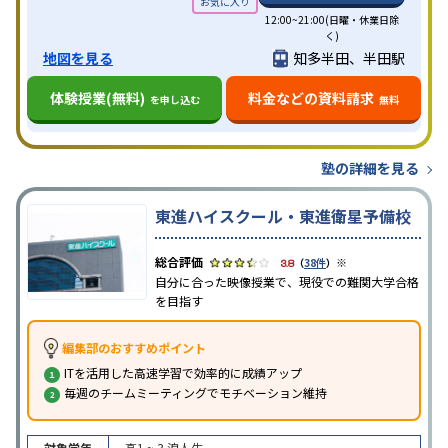
12:00~21:00(日曜・休業日除
く)
地図を見る
知多半田、半田駅
体験授業(無料)
料金などの資料請求
を申し込む
無料
塾の詳細を見る
東進ハイスクール・東進衛星予備校
※
3.8
（
38件
）
自分に合った映像授業で、現役での難関大学合格
を目指す
編集部のおすすめポイント
ITを活用した高速学習で効率的に成績アップ
毎週のチームミーティングでモチベーション維持
対象学年
高1 ~ 3
浪人生