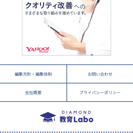
中国
進化する中高一貫校・高校
アップ法
小学校受験
鳥取県
島根県
岡山県
広島県
山口県
悩み多き「大学受験」相談室
家庭教師
四国
英語・英会話・英検対策
徳島県
香川県
愛媛県
高知県
小学校教師が解説！中学受験のリアル
教育ニュース最前線
九州・沖縄
教育ジャーナリストが徹底解説！ 大学受験の羅
福岡県
佐賀県
長崎県
熊本県
大分県
針盤
宮崎県
鹿児島県
沖縄県
編集方針・編集体制
お問い合わせ
会社概要
プライバシーポリシー