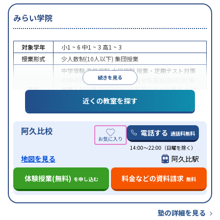
みらい学院
対象学年
小1 ~ 6
中1 ~ 3
高1 ~ 3
授業形式
少人数制(10人以下)
集団授業
中学受験
高校受験
大学受験
授業・定期テスト対策
続きを見る
内申点対策
学習習慣の定着
総合型選抜(旧AO)対策
目的
推薦入試対策
学校別特化対策
国公立大対策
私大対
策
共通テスト対策
英検(英語検定)対策
漢検(漢字検
近くの教室を探す
定)対策
数学特化対策
英語・英会話特化対策
中高一貫校生に対応
授業の振替可能
不登校生に対
阿久比校
特徴
応
学習にPC・タブレットを利用
季節講習のみの受
電話する
通話料無料
講可
自習室あり
14:00～22:00（日曜を除く）
地図を見る
阿久比駅
体験授業(無料)
料金などの資料請求
を申し込む
無料
塾の詳細を見る