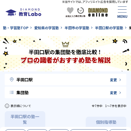
塾・学習塾TOP
愛知県の学習塾
半田市の学習塾
半田口駅の学習塾
半田口駅の集団塾を徹底比較！
プロの識者がおすすめ塾を解説
半田口駅
変更
集団塾
変更
表示順について
全7件中 1〜7件を表示中
半田口駅の塾一
覧
個別指導塾