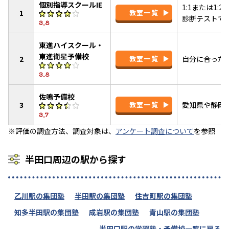
個別指導スクールIE
1:1または1
1
教室一覧
診断テストで
3.8
東進ハイスクール・
東進衛星予備校
2
教室一覧
自分に合った
3.8
佐鳴予備校
3
教室一覧
愛知県や静岡
3.7
※評価の調査方法、調査対象は、
アンケート調査について
を参照
半田口周辺の駅から探す
乙川駅の集団塾
半田駅の集団塾
住吉町駅の集団塾
知多半田駅の集団塾
成岩駅の集団塾
青山駅の集団塾
半田口駅の学習塾・予備校一覧に戻る