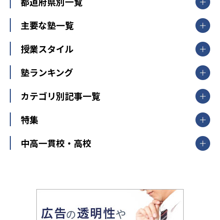
都道府県別一覧
北海道・東北
主要な塾一覧
北海道
青森県
岩手県
宮城県
秋田県
【掲載塾一覧を見る】
授業スタイル
山形県
福島県
臨海セミナー
関東
個別指導
塾ランキング
東京個別指導学院
東京都
神奈川県
埼玉県
千葉県
茨城県
集団授業
個別指導塾TOMAS
栃木県
群馬県
中学受験ランキング
カテゴリ別記事一覧
オンライン指導
明光義塾
大学受験ランキング
北陸
映像授業
ナビ個別指導学院
中学受験
特集
新潟県
富山県
石川県
福井県
個別教室のトライ
高校受験
東進ハイスクール
中部
開成番長直伝！子どもの受験を成功させる方法
中高一貫校・高校
大学受験
武田塾
愛知県
静岡県
岐阜県
三重県
長野県
令和時代の失敗しない塾選び
資格取得・学び直し
山梨県
2020年代の教育
中学入試最前線
教育費・塾代
中学受験最前線
近畿
てら先生の教育業界基本メソッド
座談会
大学入試改革
大阪府
運動と遊びを考える
兵庫県
京都府
奈良県
和歌山県
教育全般
親子で極める家庭学習
滋賀県
令和の大学受験は情報戦！
大学受験塾の選び方
ママテクエグザム
情報Ⅰ、数学が苦手な人注目！最短距離の学力
中学受験に熱心な市区町村ランキング