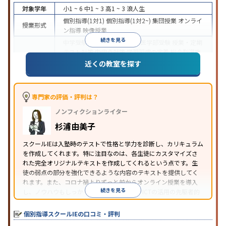
対象学年
小1 ~ 6
中1 ~ 3
高1 ~ 3
浪人生
個別指導(1対1)
個別指導(1対2~)
集団授業
オンライ
授業形式
ン指導
映像授業
続きを見る
中学受験
高校受験
大学受験
医学部受験
授業・定期
テスト対策
内申点対策
学習習慣の定着
総合型選抜
(旧AO)対策
推薦入試対策
学校別特化対策
国公立大
近くの教室を探す
目的
対策
私大対策
共通テスト対策
英検(英語検定)対策
漢検(漢字検定)対策
数学特化対策
その他科目別特化
対策
専門家の評価・評判は？
中高一貫校生に対応
オンライン対応
1科目から受講
特徴
ノンフィクションライター
可能
季節講習のみの受講可
自習室あり
※2023年3月調査。
小学校高学年の個別指導塾アンケート調査方法
を参
杉浦由美子
照
スクールIEは入塾時のテストで性格と学力を診断し、カリキュラム
を作成してくれます。特に注目なのは、各生徒にカスタマイズさ
れた完全オリジナルテキストを作成してくれるという点です。生
徒の弱点の部分を強化できるような内容のテキストを提供してく
れます。また、コロナ禍よりずっと前からオンライン授業を導入
続きを見る
し、ノウハウもしっかりとしています。AIやICTの活用の先駆者的
な個別指導塾です。
個別指導スクールIEの口コミ・評判