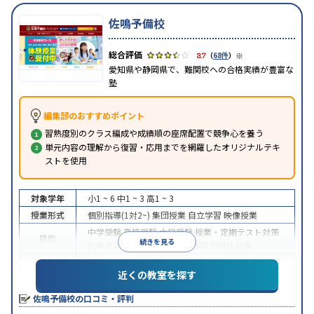
佐鳴予備校
※
3.7
（
68件
）
愛知県や静岡県で、難関校への合格実績が豊富な
塾
編集部のおすすめポイント
習熟度別のクラス編成や成績順の座席配置で競争心を養う
単元内容の理解から復習・応用までを網羅したオリジナルテキ
ストを使用
対象学年
小1 ~ 6
中1 ~ 3
高1 ~ 3
授業形式
個別指導(1対2~)
集団授業
自立学習
映像授業
中学受験
高校受験
大学受験
授業・定期テスト対策
目的
続きを見る
内申点対策
学習習慣の定着
学校別特化対策
授業の振替可能
学習にPC・タブレットを利用
1科
特徴
近くの教室を探す
目から受講可能
季節講習のみの受講可
※2023年10月調査。
小学校高学年の集団塾アンケート調査方法
を参照
佐鳴予備校の口コミ・評判