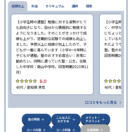
成績向上
料金
カリキュラム
講師
環境
【小学生時の通塾】勉強に対する姿勢がとて
【小学生時の通
も前向きになり、自分から積極的に勉強する
く、中学から始
ようになりました。そのことがきっかけで成
にちょっと通い
績も上がり、定期的な試験での成績も向上し
しているため、
ました。予想以上に成績が向上したので、子
れたようでした（
どもが一番に喜んでいます（小学4〜6年時に
塾。塾のおすす
子どもが通塾。塾のおすすめ度合い：非常に
回答時期2023年
勧めたい。同時に通っていた塾：公文。合格
した中学校：南山中学校。回答時期2023年11
月）
5.0
5
40代 / 愛知県 男性
40代 / 愛知県 男
口コミをもっと見る
こんな人に
メリット・
塾の特徴
おすすめ
デメリット
コース内容
コース料金
合格実績