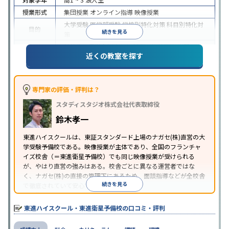
授業形式
集団授業
オンライン指導
映像授業
大学受験
医学部受験
学校別特化対策
科目別特化対
目的
続きを見る
策
特待生・奨学金制度あり
授業の振替可能
学習に
近くの教室を探す
特徴
PC・タブレットを利用
1科目から受講可能
季節講
習のみの受講可
※2024年6月調査。
大学受験塾・予備校のアンケート調査方法
を参照
専門家の評価・評判は？
スタディスタジオ株式会社代表取締役
鈴木孝一
東進ハイスクールは、東証スタンダード上場のナガセ(株)直営の大
学受験予備校である。映像授業が主体であり、全国のフランチャ
イズ校舎（＝東進衛星予備校）でも同じ映像授業が受けられる
が、やはり直営の強みはある。校舎ごとに異なる運営者ではな
く、ナガセ(株)の直接の管理下にあるため、面談指導などが全校舎
続きを見る
で徹底されていて安心できる。
東進衛星予備校は、運営会社により指導方針や校舎のルールが異
なる。体験授業では、授業のみで判断するのではなく、担当者や
東進ハイスクール・東進衛星予備校の口コミ・評判
校舎雰囲気、校舎での合格実績などを確認すると良いだろう。