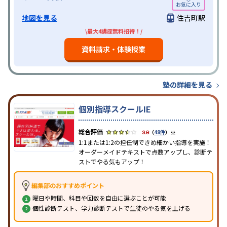
地図を見る
住吉町駅
\最大4講座無料招待！/
資料請求・体験授業
塾の詳細を見る
個別指導スクールIE
※
3.8
（
48件
）
1:1または1:2の担任制できめ細かい指導を実施！
オーダーメイドテキストで点数アップし、診断テ
ストでやる気もアップ！
編集部のおすすめポイント
曜日や時間、科目や回数を自由に選ぶことが可能
個性診断テスト、学力診断テストで生徒のやる気を上げる