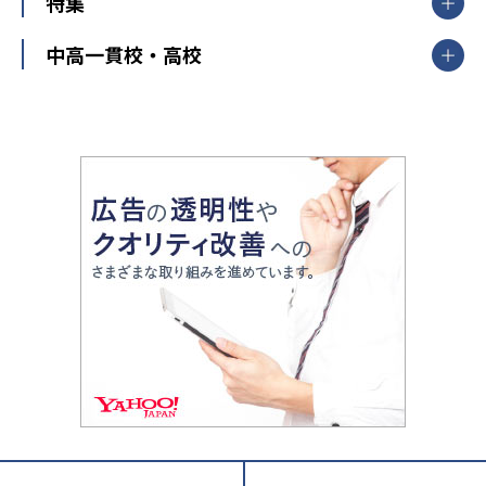
中学受験
特集
新潟県
富山県
石川県
福井県
個別教室のトライ
高校受験
東進ハイスクール
中部
開成番長直伝！子どもの受験を成功させる方法
中高一貫校・高校
大学受験
武田塾
愛知県
静岡県
岐阜県
三重県
長野県
令和時代の失敗しない塾選び
資格取得・学び直し
山梨県
2020年代の教育
中学入試最前線
教育費・塾代
中学受験最前線
近畿
てら先生の教育業界基本メソッド
座談会
大学入試改革
大阪府
運動と遊びを考える
兵庫県
京都府
奈良県
和歌山県
教育全般
親子で極める家庭学習
滋賀県
令和の大学受験は情報戦！
大学受験塾の選び方
ママテクエグザム
情報Ⅰ、数学が苦手な人注目！最短距離の学力
中学受験に熱心な市区町村ランキング
中国
進化する中高一貫校・高校
アップ法
小学校受験
鳥取県
島根県
岡山県
広島県
山口県
悩み多き「大学受験」相談室
家庭教師
四国
英語・英会話・英検対策
徳島県
香川県
愛媛県
高知県
小学校教師が解説！中学受験のリアル
教育ニュース最前線
九州・沖縄
教育ジャーナリストが徹底解説！ 大学受験の羅
福岡県
佐賀県
長崎県
熊本県
大分県
針盤
宮崎県
鹿児島県
沖縄県