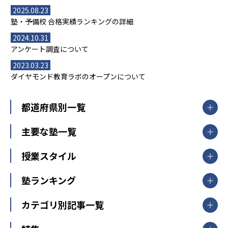
2025.08.23
塾・予備校 合格実績ランキングの詳細
2024.10.31
アンケート調査について
2023.03.23
ダイヤモンド教育ラボのオープンについて
都道府県別一覧
北海道・東北
主要な塾一覧
北海道
青森県
岩手県
宮城県
秋田県
【掲載塾一覧を見る】
授業スタイル
山形県
福島県
臨海セミナー
関東
個別指導
塾ランキング
東京個別指導学院
東京都
神奈川県
埼玉県
千葉県
茨城県
集団授業
個別指導塾TOMAS
栃木県
群馬県
中学受験ランキング
カテゴリ別記事一覧
オンライン指導
明光義塾
大学受験ランキング
北陸
映像授業
ナビ個別指導学院