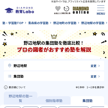
塾・学習塾TOP
青森県の学習塾
野辺地町の学習塾
野辺地駅の学習塾
野辺地駅の集団塾を徹底比較！
プロの識者がおすすめ塾を解説
野辺地駅
変更
集団塾
変更
表示順について
全1件中 1〜1件を表示中
野辺地駅の塾一
覧
個別指導塾
集団塾