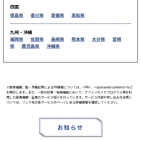
四国
徳島県
香川県
愛媛県
高知県
九州・沖縄
福岡県
佐賀県
長崎県
熊本県
大分県
宮崎
県
鹿児島県
沖縄県
※教育機関、塾・予備校等によるPR情報については、<PR>、<sponsored contents>など
を明示します。また、一部の記事・検索機能において、アフィリエイトプログラム等を利
用した提携機関・企業のサービス紹介を行っています。サービス内容や申し込み方法等に
ついては、リンク先の各サービスのページにある詳細情報を確認してください。
お知らせ