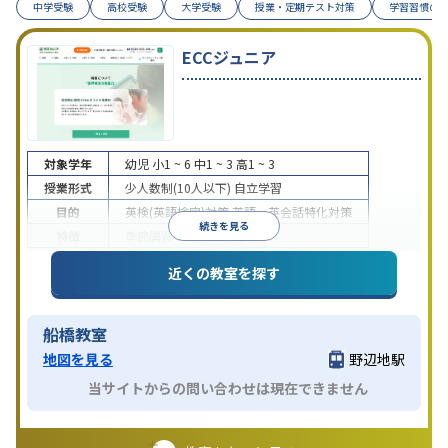
中学受験
高校受験
大学受験
授業・定期テスト対策
学習習慣の
ECCジュニア
対象学年
幼児
小1 ~ 6
中1 ~ 3
高1 ~ 3
授業形式
少人数制(10人以下)
自立学習
目的
英検(英語検定)対策
英語・英会話特化対策
続きを見る
特徴
季節講習のみの受講可
近くの教室を探す
船橋教室
地図を見る
野辺地駅
当サイトからの問い合わせは現在できません