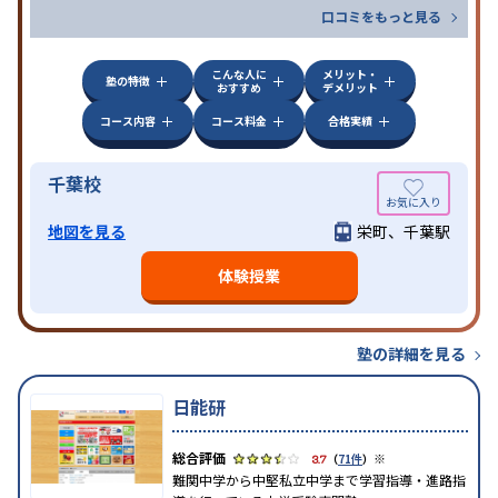
口コミをもっと見る
こんな人に
メリット・
塾の特徴
おすすめ
デメリット
コース内容
コース料金
合格実績
千葉校
地図を見る
栄町、千葉駅
体験授業
塾の詳細を見る
日能研
※
3.7
（
71件
）
難関中学から中堅私立中学まで学習指導・進路指