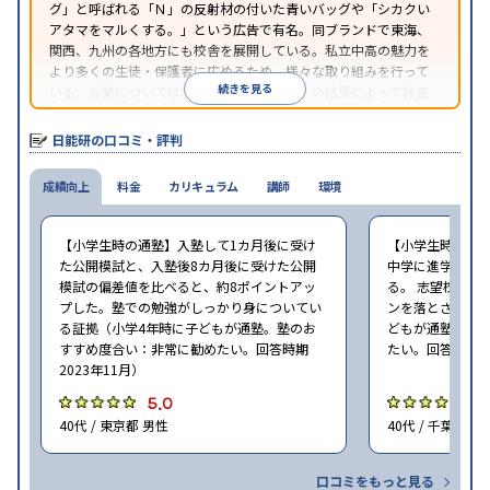
グ」と呼ばれる「Ｎ」の反射材の付いた青いバッグや「シカクい
アタマをマルくする。」という広告で有名。同ブランドで東海、
関西、九州の各地方にも校舎を展開している。私立中高の魅力を
より多くの生徒・保護者に広めるため、様々な取り組みを行って
続きを見る
いる。授業については、カリキュラムテストの結果によって教室
の座席が変わるという独自のスタイルを採用している。
日能研の口コミ・評判
成績向上
料金
カリキュラム
講師
環境
【小学生時の通塾】入塾して1カ月後に受け
【小学生時の通
た公開模試と、入塾後8カ月後に受けた公開
中学に進学して
模試の偏差値を比べると、約8ポイントアッ
る。 志望校に合
プした。塾での勉強がしっかり身についてい
ンを落とさずに頑
る証拠（小学4年時に子どもが通塾。塾のお
どもが通塾。塾
すすめ度合い：非常に勧めたい。回答時期
たい。回答時期20
2023年11月）
5.0
5
40代 / 東京都 男性
40代 / 千葉県 女
口コミをもっと見る