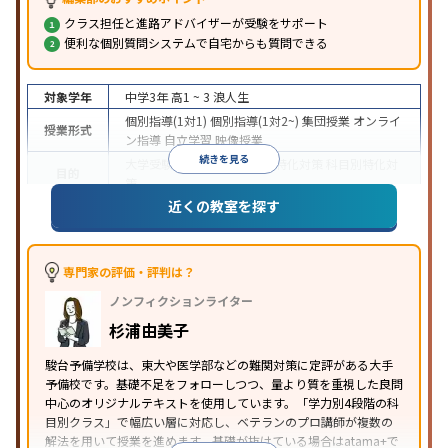
クラス担任と進路アドバイザーが受験をサポート
便利な個別質問システムで自宅からも質問できる
対象学年
中学3年
高1 ~ 3
浪人生
個別指導(1対1)
個別指導(1対2~)
集団授業
オンライ
授業形式
ン指導
自立学習
映像授業
続きを見る
大学受験
医学部受験
学校別特化対策
科目別特化対
目的
策
近くの教室を探す
特待生・奨学金制度あり
授業の振替可能
学習に
特徴
PC・タブレットを利用
オンライン対応
1科目から
受講可能
季節講習のみの受講可
※2024年6月調査。
大学受験塾・予備校のアンケート調査方法
を参照
専門家の評価・評判は？
ノンフィクションライター
杉浦由美子
駿台予備学校は、東大や医学部などの難関対策に定評がある大手
予備校です。基礎不足をフォローしつつ、量より質を重視した良問
中心のオリジナルテキストを使用しています。「学力別4段階の科
目別クラス」で幅広い層に対応し、ベテランのプロ講師が複数の
解法を用いて授業を進めます。基礎が抜けている場合はatama+で