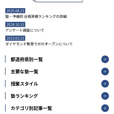
2025.08.23
塾・予備校 合格実績ランキングの詳細
2024.10.31
アンケート調査について
2023.03.23
ダイヤモンド教育ラボのオープンについて
都道府県別一覧
北海道・東北
主要な塾一覧
北海道
青森県
岩手県
宮城県
秋田県
【掲載塾一覧を見る】
授業スタイル
山形県
福島県
臨海セミナー
関東
個別指導
塾ランキング
東京個別指導学院
東京都
神奈川県
埼玉県
千葉県
茨城県
集団授業
個別指導塾TOMAS
栃木県
群馬県
中学受験ランキング
カテゴリ別記事一覧
オンライン指導
明光義塾
大学受験ランキング