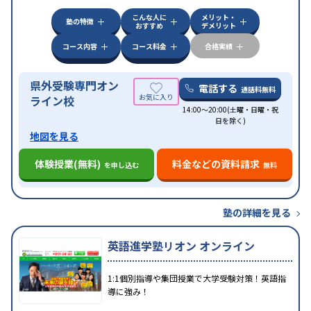
こんな人に
メリット・
塾の特徴
おすすめ
デメリット
コース内容
コース料金
合格実績
県外受験専門オン
電話する
通話料無料
ライン校
14:00～20:00(土曜・日曜・祝
日を除く)
地図を見る
体験授業(無料)
料金などの資料請求
を申し込む
無料
塾の詳細を見る
英語進学塾リオン オンライン
1:1個別指導や集団授業で大学受験対策！英語指
導に強み！