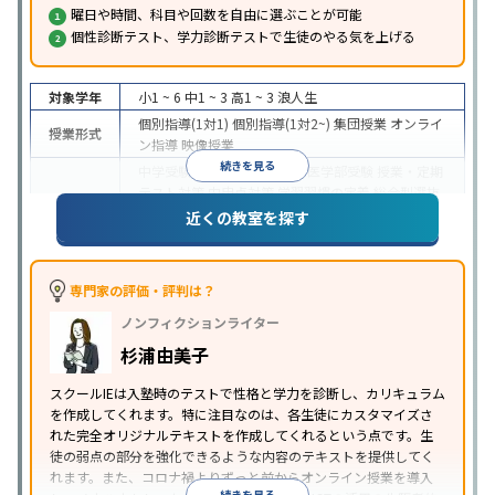
曜日や時間、科目や回数を自由に選ぶことが可能
個性診断テスト、学力診断テストで生徒のやる気を上げる
対象学年
小1 ~ 6
中1 ~ 3
高1 ~ 3
浪人生
個別指導(1対1)
個別指導(1対2~)
集団授業
オンライ
授業形式
ン指導
映像授業
続きを見る
中学受験
高校受験
大学受験
医学部受験
授業・定期
テスト対策
内申点対策
学習習慣の定着
総合型選抜
(旧AO)対策
推薦入試対策
学校別特化対策
国公立大
近くの教室を探す
目的
対策
私大対策
共通テスト対策
英検(英語検定)対策
漢検(漢字検定)対策
数学特化対策
その他科目別特化
対策
専門家の評価・評判は？
中高一貫校生に対応
オンライン対応
1科目から受講
特徴
ノンフィクションライター
可能
季節講習のみの受講可
自習室あり
※2023年3月調査。
小学校高学年の個別指導塾アンケート調査方法
を参
杉浦由美子
照
スクールIEは入塾時のテストで性格と学力を診断し、カリキュラム
を作成してくれます。特に注目なのは、各生徒にカスタマイズさ
れた完全オリジナルテキストを作成してくれるという点です。生
徒の弱点の部分を強化できるような内容のテキストを提供してく
れます。また、コロナ禍よりずっと前からオンライン授業を導入
続きを見る