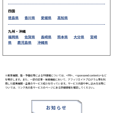
四国
徳島県
香川県
愛媛県
高知県
九州・沖縄
福岡県
佐賀県
長崎県
熊本県
大分県
宮崎
県
鹿児島県
沖縄県
※教育機関、塾・予備校等によるPR情報については、<PR>、<sponsored contents>など
を明示します。また、一部の記事・検索機能において、アフィリエイトプログラム等を利
用した提携機関・企業のサービス紹介を行っています。サービス内容や申し込み方法等に
ついては、リンク先の各サービスのページにある詳細情報を確認してください。
お知らせ