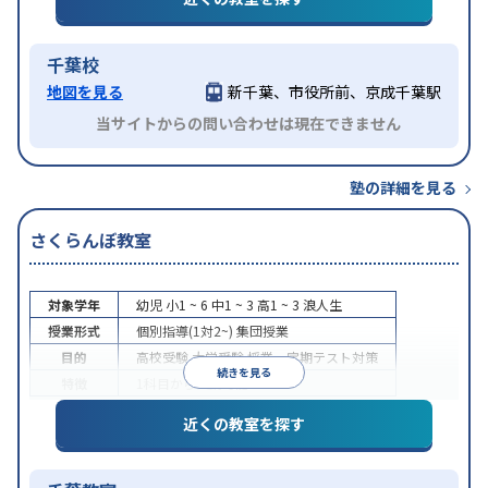
千葉校
地図を見る
新千葉、市役所前、京成千葉駅
当サイトからの問い合わせは現在できません
塾の詳細を見る
さくらんぼ教室
対象学年
幼児
小1 ~ 6
中1 ~ 3
高1 ~ 3
浪人生
授業形式
個別指導(1対2~)
集団授業
目的
高校受験
大学受験
授業・定期テスト対策
続きを見る
特徴
1科目から受講可能
近くの教室を探す