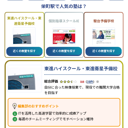
栄町駅で人気の塾は？
東進ハイスクール・東
個別指導スクールIE
駿台予備学校
進衛星予備校
近くの教室を探す
近くの教室を探す
近くの教室を探す
東進ハイスクール・東進衛星予備校
※
3.8
（
38件
）
自分に合った映像授業で、現役での難関大学合格
を目指す
編集部のおすすめポイント
ITを活用した高速学習で効率的に成績アップ
毎週のチームミーティングでモチベーション維持