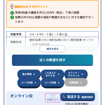
編集部のおすすめポイント
英語4技能の講座を月33,000円（税込）で受け放題
授業以外の日も宿題の相談や勉強方法などに対する個別サポー
トあり
対象学年
小4 ~ 6
中1 ~ 3
高1 ~ 3
浪人生
個別指導(1対1)
個別指導(1対2~)
集団授業
オンライ
授業形式
ン指導
映像授業
続きを見る
中学受験
高校受験
大学受験
医学部受験
授業・定期
目的
テスト対策
内申点対策
学習習慣の定着
総合型選抜
(旧AO)対策
推薦入試対策
学校別特化対策
近くの教室を探す
中高一貫校生に対応
特待生・奨学金制度あり
成績
保証制度あり
授業の振替可能
不登校生に対応
オン
特徴
こんな人に
メリット・
ライン対応
1科目から受講可能
季節講習のみの受講
塾の特徴
おすすめ
デメリット
可
コース内容
コース料金
合格実績
オンライン校
電話する
通話料無料
9:00-21:00(年中無休）