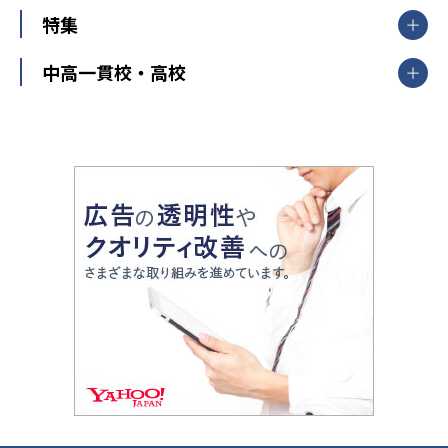
北陸
映像授業
ナビ個別指導学院
中学受験
特集
新潟県
富山県
石川県
福井県
個別教室のトライ
高校受験
東進ハイスクール
中部
開成番長直伝！子どもの受験を成功させる方法
中高一貫校・高校
大学受験
武田塾
愛知県
静岡県
岐阜県
三重県
長野県
令和時代の失敗しない塾選び
資格取得・学び直し
山梨県
2020年代の教育
中学入試最前線
教育費・塾代
中学受験最前線
近畿
てら先生の教育業界基本メソッド
座談会
大学入試改革
大阪府
運動と遊びを考える
兵庫県
京都府
奈良県
和歌山県
教育全般
親子で極める家庭学習
滋賀県
令和の大学受験は情報戦！
大学受験塾の選び方
ママテクエグザム
情報Ⅰ、数学が苦手な人注目！最短距離の学力
中学受験に熱心な市区町村ランキング
中国
進化する中高一貫校・高校
アップ法
小学校受験
鳥取県
島根県
岡山県
広島県
山口県
悩み多き「大学受験」相談室
家庭教師
四国
英語・英会話・英検対策
徳島県
香川県
愛媛県
高知県
小学校教師が解説！中学受験のリアル
教育ニュース最前線
九州・沖縄
教育ジャーナリストが徹底解説！ 大学受験の羅
福岡県
佐賀県
長崎県
熊本県
大分県
針盤
宮崎県
鹿児島県
沖縄県