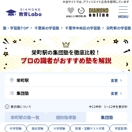
塾・学習塾TOP
千葉県の学習塾
千葉市中央区の学習塾
栄町駅の学習塾
栄町駅の集団塾を徹底比較！
プロの識者がおすすめ塾を解説
栄町駅
変更
集団塾
変更
表示順について
全12件中 1〜12件を表示中
栄町駅の塾一覧
個別指導塾
集団塾
中学受験
高校受験
大学受験
授業・定期テスト対策
学習習慣の