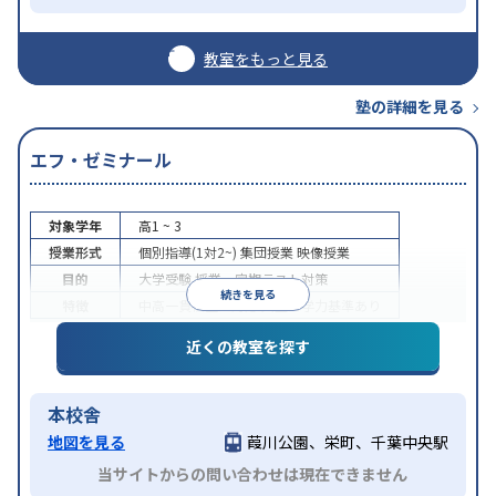
教室をもっと見る
塾の詳細を見る
エフ・ゼミナール
対象学年
高1 ~ 3
授業形式
個別指導(1対2~)
集団授業
映像授業
目的
大学受験
授業・定期テスト対策
続きを見る
特徴
中高一貫校生に対応
入塾に学力基準あり
近くの教室を探す
本校舎
地図を見る
葭川公園、栄町、千葉中央駅
当サイトからの問い合わせは現在できません