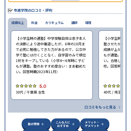
塾、茨進、典和進学ゼミナールなども市進グループの学習塾・予
備校だ。
市進学院の口コミ・評判
成績向上
料金
カリキュラム
講師
環境
【小学生時の通塾】中学受験自体は息子本人
【小学生時の通
の決断により途中撤退したが、6年の10月ま
塾させたが、無
で必死に勉強してきた力があるので、公立中
成績が上がったと
学で塾には行くことなく、自学習のみで順位
もが通塾。塾の
1桁をキープしている（小学4〜6年時に子ど
い。合格した中
もが通塾。塾のおすすめ度合い：まあ勧めた
校。回答時期202
い。回答時期2023年11月）
5.0
5
30代 / 千葉県 女性
40代 / 埼玉県 男
口コミをもっと見る
こんな人に
メリット・
塾の特徴
おすすめ
デメリット