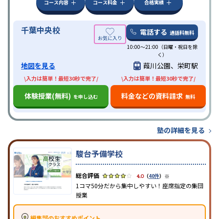
コース内容
コース料金
合格実績
千葉中央校
電話する
通話料無料
10:00～21:00（日曜・祝日を除
く）
地図を見る
葭川公園、栄町駅
\入力は簡単！最短30秒で完了/
\入力は簡単！最短30秒で完了/
体験授業(無料)
料金などの資料請求
を申し込む
無料
塾の詳細を見る
駿台予備学校
※
4.0
（
40件
）
1コマ50分だから集中しやすい！座席指定の集団
授業
編集部のおすすめポイント