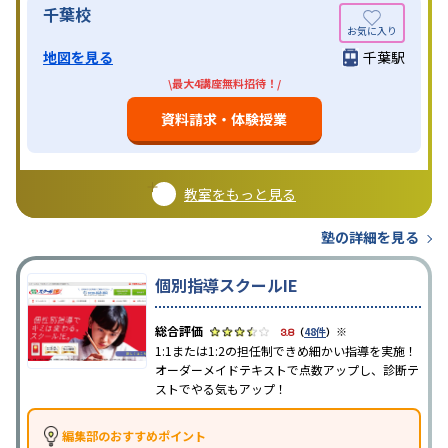
千葉校
地図を見る
千葉駅
\最大4講座無料招待！/
資料請求・体験授業
教室をもっと見る
塾の詳細を見る
個別指導スクールIE
※
3.8
（
48件
）
1:1または1:2の担任制できめ細かい指導を実施！
オーダーメイドテキストで点数アップし、診断テ
ストでやる気もアップ！
編集部のおすすめポイント