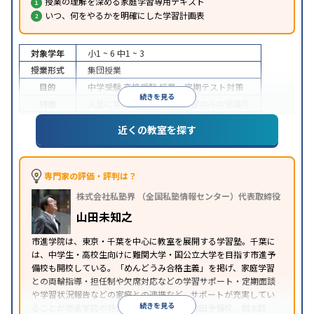
授業の理解を深める家庭学習専用テキスト
いつ、何をやるかを明確にした学習計画表
対象学年
小1 ~ 6
中1 ~ 3
授業形式
集団授業
目的
中学受験
高校受験
授業・定期テスト対策
続きを見る
特徴
入塾に学力基準あり
季節講習のみの受講可
※2023年10月調査。
小学校高学年の集団塾アンケート調査方法
を参照
近くの教室を探す
専門家の評価・評判は？
株式会社私塾界 （全国私塾情報センター）代表取締役
山田未知之
市進学院は、東京・千葉を中心に教室を展開する学習塾。千葉に
は、中学生・高校生向けに難関大学・国公立大学を目指す市進予
備校も開校している。「めんどうみ合格主義」を掲げ、家庭学習
との両輪指導・担任制や欠席対応などの学習サポート・定期面談
や学習状況報告などの家庭との連携など、サポートが充実してい
続きを見る
ることが市進学院の特徴。桐杏学園、NPS成田予備校、個太郎