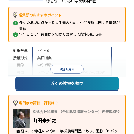
導を行っている中学受験専門塾
編集部のおすすめポイント
多くの地域に点在する大手塾のため、中学受験に関する情報が
集結
学年ごとに学習目標を細かく設定して段階的に成長
対象学年
小1 ~ 6
授業形式
集団授業
目的
中学受験
続きを見る
特徴
入塾に学力基準あり
季節講習のみの受講可
※2023年10月調査。
小学校高学年の集団塾アンケート調査方法
を参照
近くの教室を探す
専門家の評価・評判は？
株式会社私塾界 （全国私塾情報センター）代表取締役
山田未知之
日能研は、小学生のための中学受験専門塾であり、通称「Ｎバッ