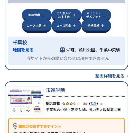
こんな人に
メリット・
塾の特徴
おすすめ
デメリット
コース内容
コース料金
合格実績
千葉校
地図を見る
栄町、葭川公園、千葉中央駅
当サイトからの問い合わせは現在できません
塾の詳細を見る
市進学院
※
3.9
（
71件
）
千葉県の中学・高校入試に強い少人数制集団塾
編集部のおすすめポイント