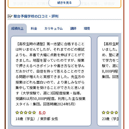
続きを見る
学び直すなど、ICT教材・アプリを活用。自習室も完備し、録画授
業の視聴による欠席フォローや、データに基づく進路アドバイス
を行っています。
駿台予備学校の口コミ・評判
成績向上
料金
カリキュラム
講師
環境
【高校生時の通塾】第一志望に合格すること
【高校生時の通
は叶いませんでしたが、それまでのどの模試
いました。高校
よりも、本番で大幅に点数を伸ばすことがで
め、塾に通うこ
きました。地歴を習っていたのですが、授業
で学力をつけら
で押さえるべきポイントや書き方などを学ん
験で、週に1回程
だおかげで、自信を持って答えることのでき
8,000円程度
る問題が増えたと実感できました。先生方の
集団。回答時期20
授業はどれも面白いので、より楽しみながら
集中して授業を受けることができたと思いま
す（大学受験で、週に3回程度授業・指導。
受講料は月50,000円程度。利用した主な授業
スタイル：集団。回答時期2024年5月）
5.0
4
18歳（学生） / 東京都 女性
23歳（学生） /