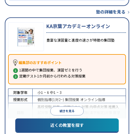
塾の詳細を見る
KA京葉アカデミーオンライン
豊富な演習量と進度の速さが特徴の集団塾
編集部のおすすめポイント
1週間の中で集団授業、演習ゼミを行う
定期テスト1か月前から行われる対策授業
対象学年
小1 ~ 6
中1 ~ 3
授業形式
個別指導(1対2~)
集団授業
オンライン指導
高校受験
授業・定期テスト対策
内申点対策
推薦入
続きを見る
目的
試対策
英検(英語検定)対策
漢検(漢字検定)対策
数学
特化対策
英語・英会話特化対策
近くの教室を探す
特徴
オンライン対応