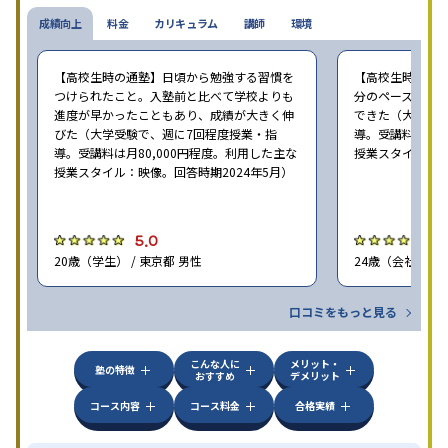
成績向上
料金
カリキュラム
講師
環境
【高校生時の通塾】日頃から勉強する習慣を
【高校生時の通
つけられたこと。入塾前と比べて学校よりも
分のペースで進
進度が早かったこともあり、成績が大きく伸
できた（大学受験
びた（大学受験で、週に7回程度授業・指
導。受講料は月8
導。受講料は月80,000円程度。利用した主な
授業スタイル：映
授業スタイル：映像。回答時期2024年5月）
5.0
5
20歳（学生） / 東京都 男性
24歳（会社員<正
口コミをもっと見る
こんな人に
メリット・
塾の特徴
おすすめ
デメリット
コース内容
コース料金
合格実績