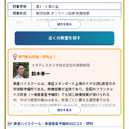
対象学年
高1 ~ 3
浪人生
授業形式
集団授業
オンライン指導
映像授業
大学受験
医学部受験
学校別特化対策
科目別特化対
目的
続きを見る
策
特待生・奨学金制度あり
授業の振替可能
学習に
近くの教室を探す
特徴
PC・タブレットを利用
1科目から受講可能
季節講
習のみの受講可
※2024年6月調査。
大学受験塾・予備校のアンケート調査方法
を参照
専門家の評価・評判は？
スタディスタジオ株式会社代表取締役
鈴木孝一
東進ハイスクールは、東証スタンダード上場のナガセ(株)直営の大
学受験予備校である。映像授業が主体であり、全国のフランチャ
イズ校舎（＝東進衛星予備校）でも同じ映像授業が受けられる
が、やはり直営の強みはある。校舎ごとに異なる運営者ではな
く、ナガセ(株)の直接の管理下にあるため、面談指導などが全校舎
続きを見る
で徹底されていて安心できる。
東進衛星予備校は、運営会社により指導方針や校舎のルールが異
なる。体験授業では、授業のみで判断するのではなく、担当者や
東進ハイスクール・東進衛星予備校の口コミ・評判
校舎雰囲気、校舎での合格実績などを確認すると良いだろう。