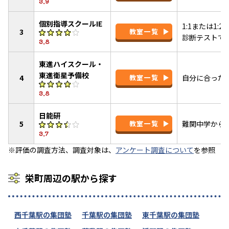
3.9
個別指導スクールIE
1:1または1
3
教室一覧
診断テストで
3.8
東進ハイスクール・
東進衛星予備校
4
教室一覧
自分に合った
3.8
日能研
5
教室一覧
難関中学から
3.7
※評価の調査方法、調査対象は、
アンケート調査について
を参照
栄町周辺の駅から探す
西千葉駅の集団塾
千葉駅の集団塾
東千葉駅の集団塾