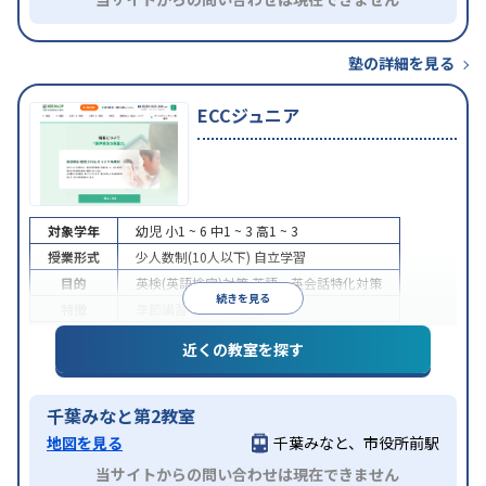
塾の詳細を見る
ECCジュニア
対象学年
幼児
小1 ~ 6
中1 ~ 3
高1 ~ 3
授業形式
少人数制(10人以下)
自立学習
目的
英検(英語検定)対策
英語・英会話特化対策
続きを見る
特徴
季節講習のみの受講可
近くの教室を探す
千葉みなと第2教室
地図を見る
千葉みなと、市役所前駅
当サイトからの問い合わせは現在できません