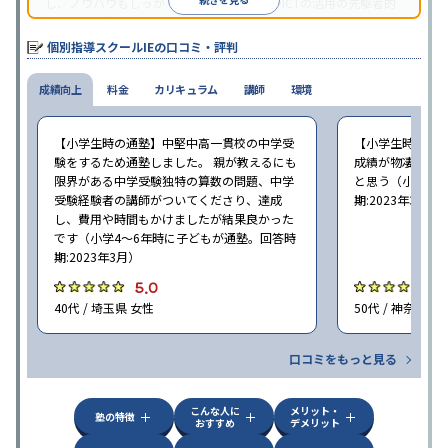
し、ノウハウもしっかりとしています。AIやICTの活用の先駆者的
な個別指導塾です。
個別指導スクールIEの口コミ・評判
成績向上
料金
カリキュラム
講師
環境
【小学生時の通塾】中堅中高一貫校の中学受
【小学生時の通
験をするため通塾しました。 親が教えるにも
成績が物凄く悪
限界がある中学受験独特の算数の問題、中学
と思う（小学6年
受験経験者の講師がついてくださり、達成
期:2023年3月）
し、費用や時間もかけましたが結果良かった
です（小学4〜6年時に子どもが通塾。回答時
期:2023年3月）
5.0
4
40代 / 埼玉県 女性
50代 / 神奈川県
口コミをもっと見る
こんな人に
メリット・
塾の特徴
おすすめ
デメリット